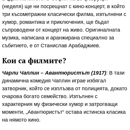
(неделя) ще ни посрещнат с кино-концерт, в който
три късометражни класически филма, изпълнени с
хумор, романтика и приключения, ще бъдат
съпроводени от концерт на живо. Оригиналната
музика, написана и аранжирана специално за
събитието, е от Станислав Арабаджиев.
Кои са филмите?
Чарли Чаплин – Авантюристът (1917)
: В тази
динамична комедия Чаплин играе избягал
затворник, който се изплъзва от полицията, докато
очарова богато семейство. Изпълнен с
характерния му физически хумор и затрогващи
моменти, „Авантюристът“ остава истинска класика
на нямото кино.