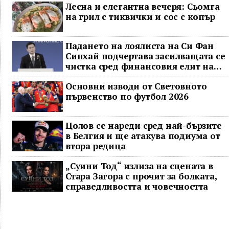
Лесна и елегантна вечеря: Сьомга
на грил с тиквички и сос с копър
Падането на лоялиста на Си Фан
Синхай подчертава засилващата се
чистка сред финансовия елит на
Китай
Основни изводи от Световното
първенство по футбол 2026
Цолов се нареди сред най-бързите
в Белгия и ще атакува подиума от
втора редица
„Суини Тод“ излиза на сцената в
Стара Загора с прочит за болката,
справедливостта и човечността