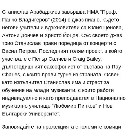
Станислав Арабаджиев завършва НМА “Проф.
Панчо Владигеров” (2014) с джаз пиано, където
негови учители и вдъхновители са Юлия Ценова,
Антони Дончев и Христо Йоцов. Със своето джаз
трио Станислав прави поредица от концерти с
Васил Петров. Последният голям проект, в който
участва, е с Петър Салчев и Craig Bailey,
дългогодишният саксофонист от състава на Ray
Charles, с които прави турне из страната. Освен
като изпълнител Станислав има и страст за
обучение на млади музиканти, с които работи
индивидуално и като преподавател в Национално
музикално училище “Любомир Пипков” и Нов
Български Университет.
Заповядайте на прожекцията с големите комици