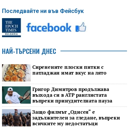
Последвайте ни във Фейсбук
НАЙ-ТЪРСЕНИ ДНЕС
Сиренените плоски питки с
патладжан имат вкус на лято
Григор Димитров продължава
възхода си в ATP ранглистата
въпреки принудителната пауза
Защо филмът „Одисея“ е
задължителен за гледане, въпреки
всичките му недостатъци