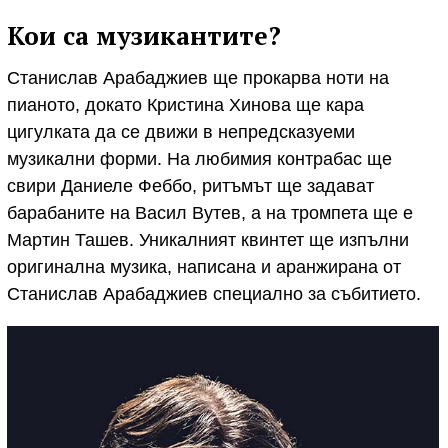
Кои са музикантите?
Станислав Арабаджиев ще прокарва ноти на
пианото, докато Кристина Хинова ще кара
цигулката да се движи в непредсказуеми
музикални форми. На любимия контрабас ще
свири Даниеле Феббо, ритъмът ще задават
барабаните на Васил Вутев, а на тромпета ще е
Мартин Ташев. Уникалният квинтет ще изпълни
оригинална музика, написана и аранжирана от
Станислав Арабаджиев специално за събитието.