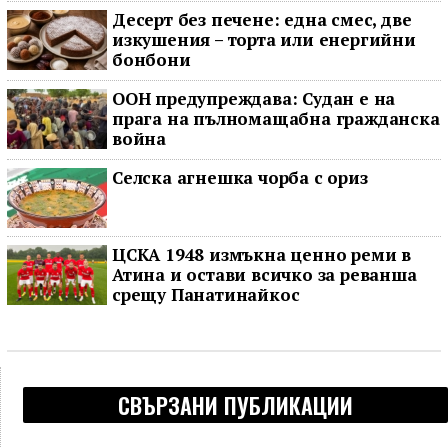
Десерт без печене: една смес, две
изкушения – торта или енергийни
бонбони
ООН предупреждава: Судан е на
прага на пълномащабна гражданска
война
Селска агнешка чорба с ориз
ЦСКА 1948 измъкна ценно реми в
Атина и остави всичко за реванша
срещу Панатинайкос
СВЪРЗАНИ ПУБЛИКАЦИИ