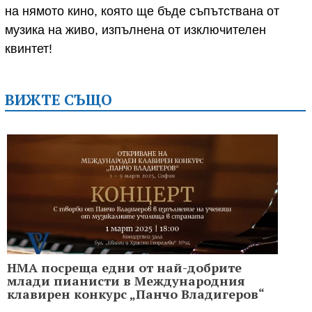
на нямото кино, която ще бъде съпътствана от
музика на живо, изпълнена от изключителен
квинтет!
ВИЖТЕ СЪЩО
НМА посреща едни от най-добрите
млади пианисти в Международния
клавирен конкурс „Панчо Владигеров“