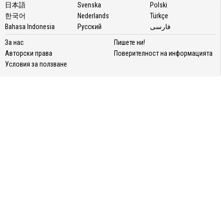
日本語
Svenska
Polski
한국어
Nederlands
Türkçe
Bahasa Indonesia
Русский
فارسی
За нас
Пишете ни!
Авторски права
Поверителност на информацията
Условия за ползване
БЪЛГАРИЯ
КУЛТУРА И ИЗКУСТВО
СВЯТ
НАУКА И ТЕХНОЛОГИИ
КИТАЙ
COVID-19 и Ваксинация
НАЧИН НА ЖИВОТ
МНЕНИЯ
За нас
Пишете ни!
Авторски права
Поверителност на
Условия за ползване
информацията