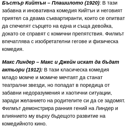
Бъстър Кийтън – Плашилото (1920)
: В тази
забавна и иновативна комедия Кийтън и неговият
приятел са двама съквартиранти, които се опитват
да спечелят сърцето на една и съща девойка,
докато се справят с комични препятствия. Филмът
впечатлява с изобретателни гегове и физическа
комедия.
Макс Линдер – Макс и Джейн искат да бъдат
актьори (1912):
В тази класическа комедия
младо момче и момиче мечтаят да станат
театрални звезди, но попадат в поредица от
забавни недоразумения и хаотични ситуации,
заради желанието на родителите си да се задомят.
Филмът демонстрира ранния гений на Линдер и
влиянието му върху бъдещото развитие на
комедийното кино.