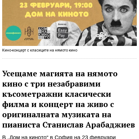
Кино-концерт с класиците на нямото кино
Усещаме магията на нямото
кино с три незабравими
късометражни класически
филма и концерт на живо с
оригиналната музиката на
пианиста Станислав Арабаджиев
В „Дом на киното“ в София на 23 февруари