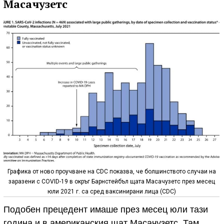
Масачузетс
Графика от ново проучване на CDC показва, че болшинството случаи на
заразени с COVID-19 в окръг Барнстейбъл щата Масачузетс през месец
юли 2021 г. са сред ваксинирани лица (CDC)
Подобен прецедент имаше през месец юли тази
година и в американския щат Масачузетс. Там