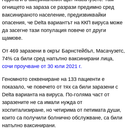
огнището на зараза се разрази предимно сред
ваксинираното население, предизвиквайки
опасения, че Delta вариантът на ККП вируса може
да засегне тази популация повече от други
щамове.
От 469 заразени в окръг Барнстейбъл, Масачузетс,
74% са били сред напълно ваксинирани лица,
сочи проучване от 30 юли 2021 г.
Геномното секвениране на 133 пациенти е
показало, че повечето от тях са били заразени с
Delta варианта на вируса. По-голяма част от
заразените не са имали нужда от
хоспитализиране, но четирима от петимата души,
които са получили болнично обслужване, са били
напълно ваксинирани.