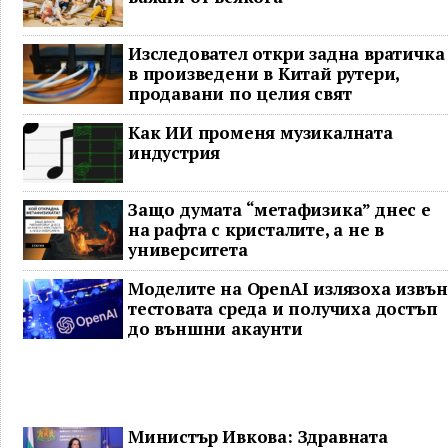
Изследовател откри задна вратичка
в произведени в Китай рутери,
продавани по целия свят
Как ИИ променя музикалната
индустрия
Защо думата “метафизика” днес е
на рафта с кристалите, а не в
университета
Моделите на OpenAI излязоха извън
тестовата среда и получиха достъп
до външни акаунти
Министър Ивкова: Здравната