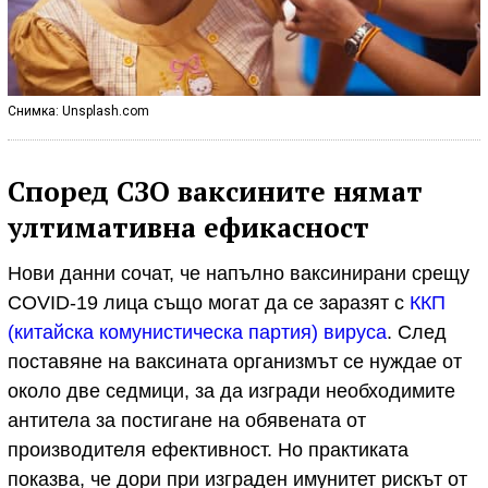
Снимка: Unsplash.com
Според СЗО ваксините нямат
ултимативна ефикасност
Нови данни сочат, че напълно ваксинирани срещу
COVID-19 лица също могат да се заразят с
ККП
(китайска комунистическа партия) вирусa
. След
поставяне на ваксината организмът се нуждае от
около две седмици, за да изгради необходимите
антитела за постигане на обявената от
производителя ефективност. Но практиката
показва, че дори при изграден имунитет рискът от