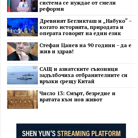
система се нуждае от смели
реформи
Древният Бегликташ и „Набуко“ –
когато историята, природата и
операта говорят на един език
Стефан Цанев на 90 години – да е
жив и здрав!
САЩ и азиатските съюзници
задълбочиха отбранителните си
връзки срещу Китай
Число 13: Смърт, безредие и
вратата към нов живот