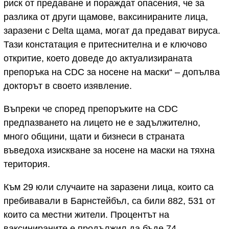
риск от предаване и пораждат опасения, че за
разлика от други щамове, ваксинираните лица,
заразени с Delta щама, могат да предават вируса.
Тази констатация е притеснителна и е ключово
откритие, което доведе до актуализираната
препоръка на CDC за носене на маски“ – допълва
докторът в своето изявление.
Въпреки че според препоръките на CDC
предпазването на лицето не е задължително,
много общини, щати и бизнеси в страната
въведоха изискване за носене на маски на тяхна
територия.
Към 29 юли случаите на заразени лица, които са
пребивавали в Барнстейбъл, са били 882, 531 от
които са местни жители. Процентът на
ваксинираните е продължил да бъде 74.