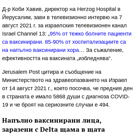
Д-р Коби Хавив, директор на Herzog Hospital в
Йерусалим, зави в телевизионно интервю на 7
август 2021 г. за израелския телевизионен канал
Israel Channel 13: „
95% от тежко болните пациенти
са ваксинирани. 85-90% от хоспитализациите са
на напълно ваксинирани хора
… За съжаление,
ефективността на ваксината „избледнява“.
Jerusalem Post цитира и съобщение на
Министерството на здравеопазването на Израел
от 14 август 2021 г., което посочва, че предния ден
в страната е имало 5868 души с диагноза COVID-
19 и че броят на сериозните случаи е 494.
Напълно ваксинирани лица,
заразени с Delta щама в щата