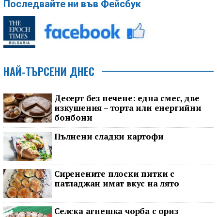
Последвайте ни във Фейсбук
НАЙ-ТЪРСЕНИ ДНЕС
Десерт без печене: една смес, две
изкушения – торта или енергийни
бонбони
Пълнени сладки картофи
Сиренените плоски питки с
патладжан имат вкус на лято
Селска агнешка чорба с ориз