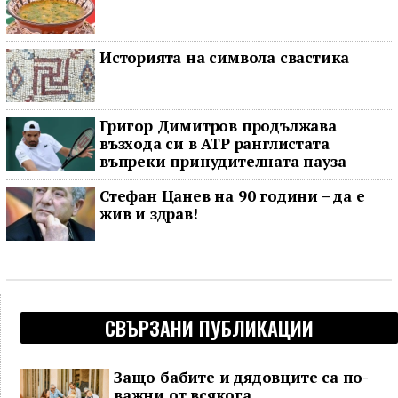
Историята на символа свастика
Григор Димитров продължава
възхода си в ATP ранглистата
въпреки принудителната пауза
Стефан Цанев на 90 години – да е
жив и здрав!
СВЪРЗАНИ ПУБЛИКАЦИИ
Защо бабите и дядовците са по-
важни от всякога