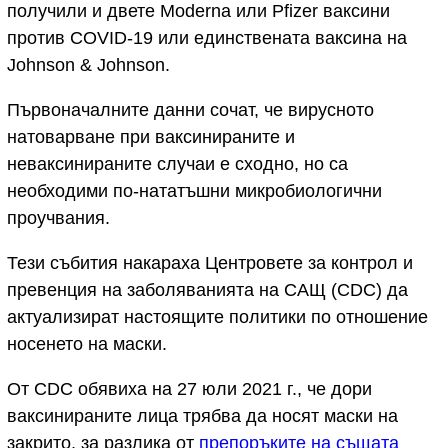
получили и двете Moderna или Pfizer ваксини
против COVID-19 или единствената ваксина на
Johnson & Johnson.
Първоначалните данни сочат, че вирусното
натоварване при ваксинираните и
неваксинираните случаи е сходно, но са
необходими по-нататъшни микробиологични
проучвания.
Тези събития накараха Центровете за контрол и
превенция на заболяванията на САЩ (CDC) да
актуализират настоящите политики по отношение
носенето на маски.
От CDC обявиха на 27 юли 2021 г., че дори
ваксинираните лица трябва да носят маски на
закрито, за разлика от
препоръките на същата