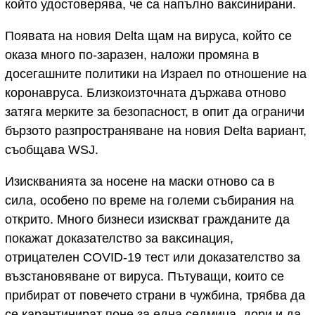
който удостоверява, че са напълно ваксинирани.
Появата на новия Delta щам на вируса, който се
оказа много по-заразен, наложи промяна в
досегашните политики на Израел по отношение на
коронавруса. Близкоизточната държава отново
затяга мерките за безопасност, в опит да ограничи
бързото разпространяване на новия Delta вариант,
съобщава WSJ.
Изискванията за носене на маски отново са в
сила, особено по време на големи събирания на
открито. Много бизнеси изискват гражданите да
покажат доказателство за ваксинация,
отрицателен COVID-19 тест или доказателство за
възстановяване от вируса. Пътуващи, които се
прибират от повечето страни в чужбина, трябва да
се карантинират поне за една седмица, дори и да