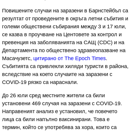
Повишените случаи на заразени в Барнстейбъл са
резултат от проведените в окръга летни събития и
големи обществени събирания между 3 и 17 юли,
се казва в проучване на Центовете за контрол и
превенция на заболяванията на САЩ (CDC) и на
Департамента по обществено здравеопазване на
Масачузетс,
цитирано от The Epoch Times
.
Събитията са привлекли хиляди туристи в района,
вследствие на което случаите на заразени с
COVID-19 рязко са нараснали.
До 26 юли сред местните жители са били
установени 469 случая на заразени с COVID-19.
Направеният анализ е установил, че повечето
лица са били напълно ваксинирани. Това е
термин, който се употребява за хора, които са