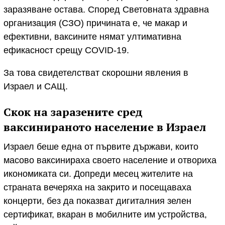
заразяване остава. Според Световната здравна
организация (СЗО) причината е, че макар и
ефективни, ваксините нямат ултимативна
ефикасност срещу COVID-19.
За това свидетелстват скорошни явления в
Израел и САЩ.
Скок на заразените сред
ваксинираното население в Израел
Израел беше една от първите държави, които
масово ваксинираха своето население и отвориха
икономиката си. Допреди месец жителите на
страната вечеряха на закрито и посещаваха
концерти, без да показват дигиталния зелен
сертификат, вкаран в мобилните им устройства,