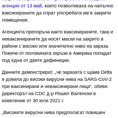
агенция от 13 май
, които позволяваха на напълно
ваксинираните да спрат употребата им в закрити
помещения.
Агенцията препоръча както ваксинираните, така и
неваксинираните да носят маски на закрито в
райони с високо или значително ниво на зараза.
Повече от половината окръзи в Америка попадат
под една от двете дефиниции.
Данните демонстрират, „че заразата с щама Delta
е довела до високи вирусни нива на SARS-CoV-2
при ваксинирани и неваксинирани лица“, обяви
директорът на CDC д-р Рошел Валенски в
изявление от 30 юли 2021 г.
„Високите вирусни нива предполагат повишен