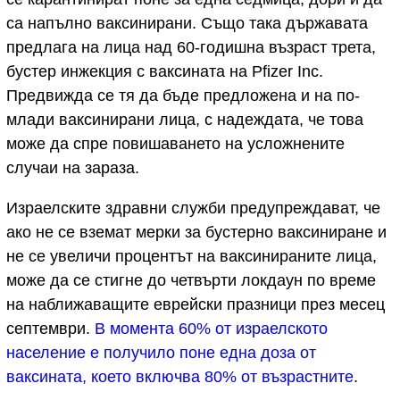
са напълно ваксинирани. Също така държавата
предлага на лица над 60-годишна възраст трета,
бустер инжекция с ваксината на Pfizer Inc.
Предвижда се тя да бъде предложена и на по-
млади ваксинирани лица, с надеждата, че това
може да спре повишаването на усложнените
случаи на зараза.
Израелските здравни служби предупреждават, че
ако не се вземат мерки за бустерно ваксиниране и
не се увеличи процентът на ваксинираните лица,
може да се стигне до четвърти локдаун по време
на наближаващите еврейски празници през месец
септември.
В момента 60% от израелското
население е получило поне една доза от
ваксината, което включва 80% от възрастните
.