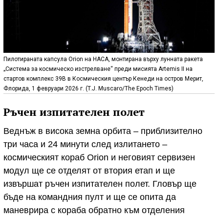
Пилотираната капсула Orion на НАСА, монтирана върху лунната ракета
„Система за космическо изстрелване“ преди мисията Artemis II на
стартов комплекс 39B в Космическия център Кенеди на остров Мерит,
Флорида, 1 февруари 2026 г. (T.J. Muscaro/The Epoch Times)
Ръчен изпитателен полет
Веднъж в висока земна орбита – приблизително
три часа и 24 минути след излитането –
космическият кораб Orion и неговият сервизен
модул ще се отделят от втория етап и ще
извършат ръчен изпитателен полет. Гловър ще
бъде на командния пулт и ще се опита да
маневрира с кораба обратно към отделения