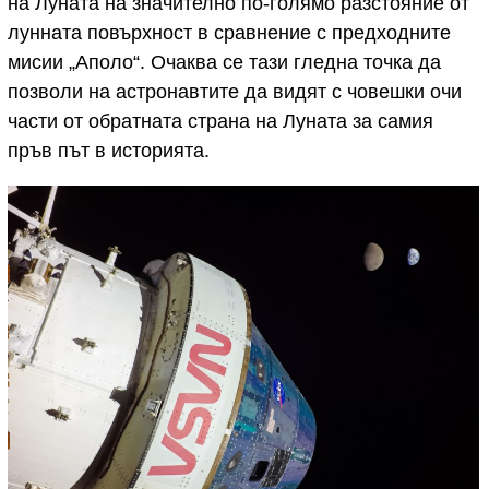
на Луната на значително по-голямо разстояние от
лунната повърхност в сравнение с предходните
мисии „Аполо“. Очаква се тази гледна точка да
позволи на астронавтите да видят с човешки очи
части от обратната страна на Луната за самия
пръв път в историята.