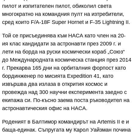
пилот и изпитателен пилот, обиколил света
многократно на командния пулт на изтребители,
сред които F/A-18F Super Hornet и F-35 Lightning II.
Той се присъединява към НАСА като член на 20-
ия клас кандидати за астронавти през 2009 г. и
лети на борда на руски космически кораб „Союз“
до Международната космическа станция през 2014
г. Прекарва 165 дни на орбиталния форпост като
бординженер по мисията Expedition 41, като
извършва два излаза в открития космос и
провежда над 300 научни експеримента заедно с
екипажа си. По-късно заема поста ръководител на
астронавтическия офис на НАСА.
Роденият в Балтимор командирът на Artemis II е и
баща-единак. Съпругата му Карол Уайзман почина