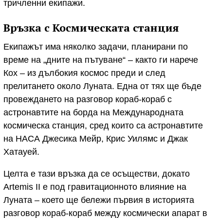
тричленни екипажи.
Връзка с Космическата станция
Екипажът има няколко задачи, планирани по
време на „дните на пътуване“ – както ги нарече
Кох – из дълбокия космос преди и след
прелитането около Луната. Една от тях ще бъде
провеждането на разговор кораб-кораб с
астронавтите на борда на Международната
космическа станция, сред които са астронавтите
на НАСА Джесика Мейр, Крис Уилямс и Джак
Хатауей.
Целта е тази връзка да се осъществи, докато
Artemis II е под гравитационното влияние на
Луната – което ще бележи първия в историята
разговор кораб-кораб между космически апарат в