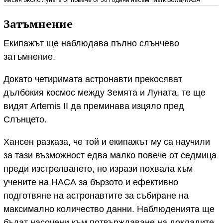
Затъмнение
Екипажът ще наблюдава пълно слънчево
затъмнение.
Докато четиримата астронавти прекосяват
дълбокия космос между Земята и Луната, те ще
видят Artemis II да преминава изцяло пред
Слънцето.
Хансен разказа, че той и екипажът му са научили
за тази възможност едва малко повече от седмица
преди изстрелването, но изрази похвала към
учените на НАСА за бързото и ефективно
подготвяне на астронавтите за събиране на
максимално количество данни. Наблюденията ще
бъдат насочени към потвърждаване на докладите