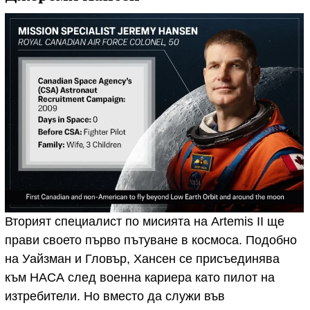
Вторият специалист по мисията на Artemis II ще
прави своето първо пътуване в космоса. Подобно
на Уайзман и Гловър, Хансен се присъединява
към НАСА след военна кариера като пилот на
изтребители. Но вместо да служи във