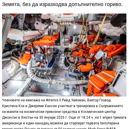
Земята, без да изразходва допълнително гориво.
Членовете на екипажа на Artemis II Рийд Уайзман, Виктор Гловър,
Кристина Кох и Джереми Хансен участват в тренировка в Съоръжението
за макети на космически превозни средства в Космическия център
Джонсън в Хюстън на 30 януари 2025 г. Още от 18:24 ч. на 1 април тримата
американци и един канадец можеха да стартират първата пилотирана
мисия около Луната от повече от 50 години насам. Mark Sowa/NASA