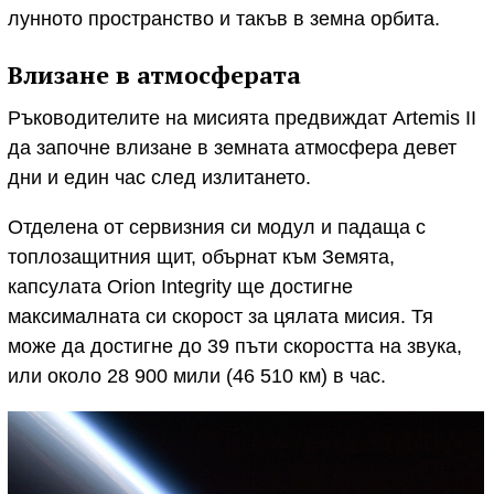
лунното пространство и такъв в земна орбита.
Влизане в атмосферата
Ръководителите на мисията предвиждат Artemis II
да започне влизане в земната атмосфера девет
дни и един час след излитането.
Отделена от сервизния си модул и падаща с
топлозащитния щит, обърнат към Земята,
капсулата Orion Integrity ще достигне
максималната си скорост за цялата мисия. Тя
може да достигне до 39 пъти скоростта на звука,
или около 28 900 мили (46 510 км) в час.