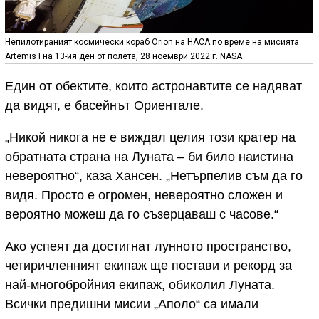
Непилотираният космически кораб Orion на НАСА по време на мисията
Artemis I на 13-ия ден от полета, 28 ноември 2022 г. NASA
Един от обектите, които астронавтите се надяват
да видят, е басейнът Ориентале.
„Никой никога не е виждал целия този кратер на
обратната страна на Луната – би било наистина
невероятно“, каза Хансен. „Нетърпелив съм да го
видя. Просто е огромен, невероятно сложен и
вероятно можеш да го съзерцаваш с часове.“
Ако успеят да достигнат лунното пространство,
четиричленният екипаж ще постави и рекорд за
най-многобройния екипаж, обиколил Луната.
Всички предишни мисии „Аполо“ са имали