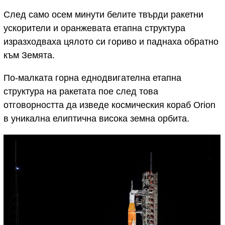
След само осем минути белите твърди ракетни
ускорители и оранжевата етапна структура
изразходваха цялото си гориво и паднаха обратно
към Земята.
По-малката горна еднодвигателна етапна
структура на ракетата пое след това
отговорността да изведе космическия кораб Orion
в уникална елиптична висока земна орбита.