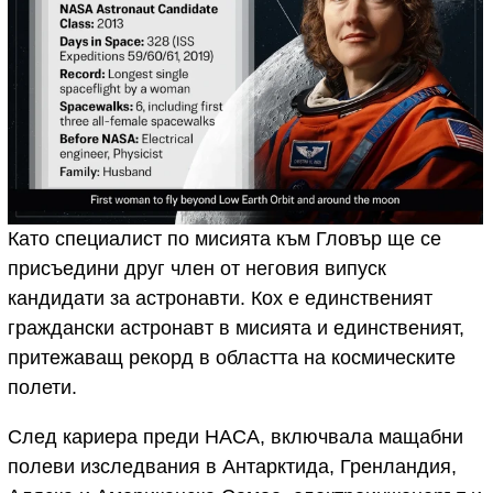
Като специалист по мисията към Гловър ще се
присъедини друг член от неговия випуск
кандидати за астронавти. Кох е единственият
граждански астронавт в мисията и единственият,
притежаващ рекорд в областта на космическите
полети.
След кариера преди НАСА, включвала мащабни
полеви изследвания в Антарктида, Гренландия,