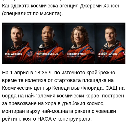
Канадската космическа агенция Джереми Хансен
(специалист по мисията).
На 1 април в 18:35 ч. по източното крайбрежно
време те излетяха от стартовата площадка на
Космическия център Кенеди във Флорида, САЩ на
борда на най-големия космически кораб, построен
за превозване на хора в дълбокия космос,
монтиран върху най-мощната ракета с човешки
рейтинг, която НАСА е конструирала.