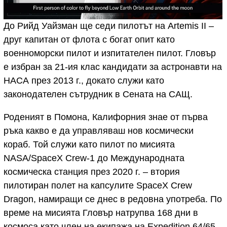
До Рийд Уайзман ще седи пилотът на Artemis II –
друг капитан от флота с богат опит като
военноморски пилот и изпитателен пилот. Гловър
е избран за 21-ия клас кандидати за астронавти на
НАСА през 2013 г., докато служи като
законодателен сътрудник в Сената на САЩ.
Роденият в Помона, Калифорния знае от първа
ръка какво е да управляваш нов космически
кораб. Той служи като пилот по мисията
NASA/SpaceX Crew-1 до Международната
космическа станция през 2020 г. – втория
пилотиран полет на капсулите SpaceX Crew
Dragon, намиращи се днес в редовна употреба. По
време на мисията Гловър натрупва 168 дни в
космоса като член на екипажа на Expedition 64/65,