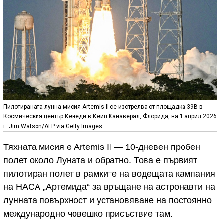
Пилотираната лунна мисия Artemis II се изстрелва от площадка 39B в
Космическия център Кенеди в Кейп Канаверал, Флорида, на 1 април 2026
г. Jim Watson/AFP via Getty Images
Тяхната мисия е Artemis II — 10-дневен пробен
полет около Луната и обратно. Това е първият
пилотиран полет в рамките на водещата кампания
на НАСА „Артемида“ за връщане на астронавти на
лунната повърхност и установяване на постоянно
международно човешко присъствие там.