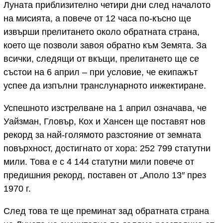
Луната приблизително четири дни след началото
на мисията, а повече от 12 часа по-късно ще
извърши прелитането около обратната страна,
което ще позволи завоя обратно към Земята. За
всички, следящи от вкъщи, прелитането ще се
състои на 6 април – при условие, че екипажът
успее да изпълни транслунарното инжектиране.
Успешното изстрелване на 1 април означава, че
Уайзман, Гловър, Кох и Хансен ще поставят нов
рекорд за най-голямото разстояние от земната
повърхност, достигнато от хора: 252 799 статутни
мили. Това е с 4 144 статутни мили повече от
предишния рекорд, поставен от „Аполо 13″ през
1970 г.
След това те ще преминат зад обратната страна