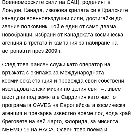
Военноморските сили на САЩ, роденият в
Лондон, Канада, извоюва крилата си в Кралските
канадски военновъздушни сили, достигайки до
звание полковник. Той е един от само двама
новобранци, избрани от Канадската космическа
агенция в третата ѝ кампания за набиране на
астронавти през 2009 г.
След това Хансен служи като оператор на
връзката с екипажа за Международната
космическа станция и провежда свои собствени
изследователски мисии по целия свят – живее
шест дни под земята в Сардиния като част от
програмата CAVES на Европейската космическа
агенция и прекарва известно време под вода край
бреговете на Кей Ларго, Флорида, за мисията
NEEMO 19 на НАСА. Освен това поема и