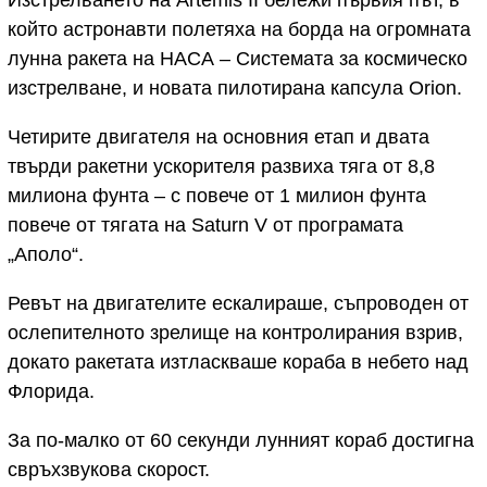
който астронавти полетяха на борда на огромната
лунна ракета на НАСА – Системата за космическо
изстрелване, и новата пилотирана капсула Orion.
Четирите двигателя на основния етап и двата
твърди ракетни ускорителя развиха тяга от 8,8
милиона фунта – с повече от 1 милион фунта
повече от тягата на Saturn V от програмата
„Аполо“.
Ревът на двигателите ескалираше, съпроводен от
ослепителното зрелище на контролирания взрив,
докато ракетата изтласкваше кораба в небето над
Флорида.
За по-малко от 60 секунди лунният кораб достигна
свръхзвукова скорост.