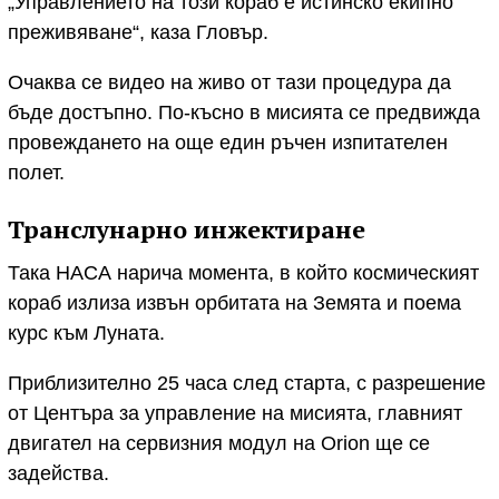
„Управлението на този кораб е истинско екипно
преживяване“, каза Гловър.
Очаква се видео на живо от тази процедура да
бъде достъпно. По-късно в мисията се предвижда
провеждането на още един ръчен изпитателен
полет.
Транслунарно инжектиране
Така НАСА нарича момента, в който космическият
кораб излиза извън орбитата на Земята и поема
курс към Луната.
Приблизително 25 часа след старта, с разрешение
от Центъра за управление на мисията, главният
двигател на сервизния модул на Orion ще се
задейства.