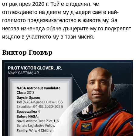
от рак през 2020 г. Той е споделял, че
отглеждането на двете му дъщери сам е най-
голямото предизвикателство в живота му. За
негова изненада обаче дъщерите му го подкрепят
изцяло в участието му в тази мисия.
Виктор Гловър