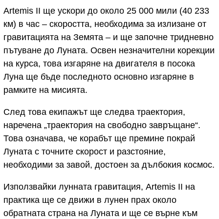
Artemis II ще ускори до около 25 000 мили (40 233
км) в час – скоростта, необходима за излизане от
гравитацията на Земята – и ще започне тридневно
пътуване до Луната. Освен незначителни корекции
на курса, това изгаряне на двигателя в посока
Луна ще бъде последното основно изгаряне в
рамките на мисията.
След това екипажът ще следва траектория,
наречена „траектория на свободно завръщане“.
Това означава, че корабът ще премине покрай
Луната с точните скорост и разстояние,
необходими за завой, достоен за дълбокия космос.
Използвайки лунната гравитация, Artemis II на
практика ще се движи в лунен прах около
обратната страна на Луната и ще се върне към