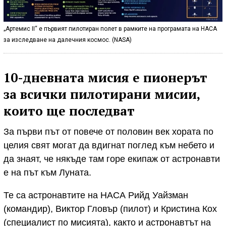
„Артемис II“ e първият пилотиран полет в рамките на програмата на НАСА
за изследване на далечния космос. (NASA)
10-дневната мисия е пионерът
за всички пилотирани мисии,
които ще последват
За първи път от повече от половин век хората по
целия свят могат да вдигнат поглед към небето и
да знаят, че някъде там горе екипаж от астронавти
е на път към Луната.
Те са астронавтите на НАСА Рийд Уайзман
(командир), Виктор Гловър (пилот) и Кристина Кох
(специалист по мисията), както и астронавтът на