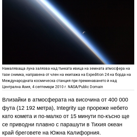
Намаляваща луна залязва над тънката ивица на земната атмосфера на
тази снимка, направена от член на екипажа на Expedition 24 на борда на
Международната космическа станция при преминаването ѝ над
Централна Азия, 4 септември 2010 г. NASA/Public Domain
Влизайки в атмосферата на височина от 400 000
фута (12 192 метра), Integrity ще прорежe небето
като комета и по-малко от 15 минути по-късно ще
се приводни плавно с парашути в Тихия океан
край бреговете на Южна Калифорния.