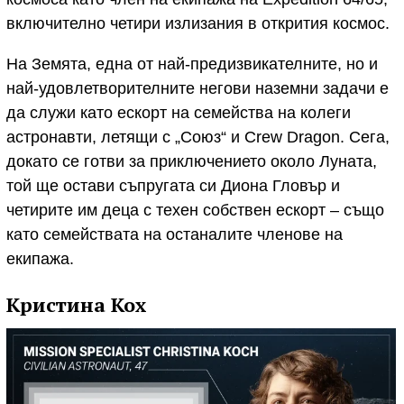
включително четири излизания в открития космос.
На Земята, една от най-предизвикателните, но и
най-удовлетворителните негови наземни задачи е
да служи като ескорт на семейства на колеги
астронавти, летящи с „Союз“ и Crew Dragon. Сега,
докато се готви за приключението около Луната,
той ще остави съпругата си Диона Гловър и
четирите им деца с техен собствен ескорт – също
като семействата на останалите членове на
екипажа.
Кристина Кох