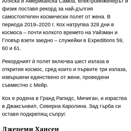
Аляска и Американска Самоа, електроинженерът и
физик поставя рекорд за най-дългия
самостоятелен космически полет от жена. В
периода 2019–2020 г. Кох натрупва 328 дни в
космоса – почти колкото времето на Уайзман и
Гловър взети заедно – служейки в Expeditions 59,
60 и 61.
Рекордният ѝ полет включва шест излаза в
открития космос, сред които и първите три излаза,
извършени единствено от жени, проведени
съвместно с Мейр.
Кох е родена в Гранд Рапидс, Мичиган, и израства
в Джаксънвил, Северна Каролина. Зад гърба си
оставя подкрепящ съпруг.
Джереми Хансен