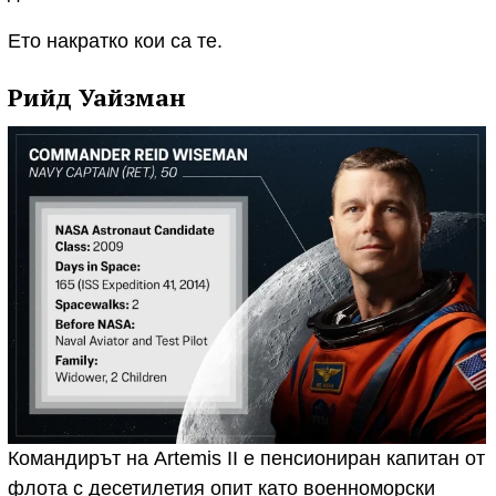
Ето накратко кои са те.
Рийд Уайзман
Командирът на Artemis II е пенсиониран капитан от
флота с десетилетия опит като военноморски