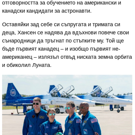
отговорността за обучението на американски и
канадски кандидати за астронавти.
Оставяйки зад себе си съпругата и тримата си
деца, Хансен се надява да вдъхнови повече свои
сънародници да тръгнат по стъпките му. Той ще
бъде първият канадец – и изобщо първият не-
американец – излязъл отвъд ниската земна орбита
и обиколил Луната.