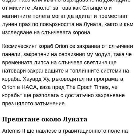
от мисиите „Аполо“ за това как Слънцето и
магнитните полета могат да вдигат и преместват
лунен прах по повърхността на Луната, както и към
изследване на слънчевата корона.
Космическият кораб Orion се захранва от слънчеви
панели, закрепени на сервизния му модул, така че
временната липса на слънчева светлина ще
натовари захранващите и топлинните системи на
кораба. Хауард Ху, ръководител на програмата
Orion в НАСА, каза пред The Epoch Times, че
корабът ще разполага с достатъчно захранване
през цялото затъмнение.
Прелитане около Луната
Artemis II ще навлезе в гравитационното поле на