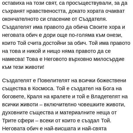
оставиха на този свят, са просъществували, за да
съхранят нравствеността, докато хората очакват
окончателното си спасение от Създателя.
Създателят има правото да обича Своите хора и
неговата обич е дори още по-голяма към онези,
които Той счита достойни за обич. Той има правото
на това и никой и нищо няма правото да се
намесва! Това е Неговото върховно милосърдие
към тези животи!
Създателят е Повелителят на всички божествени
същества в Космоса. Той е създател на Бога на
боговете, Краля на кралете и той е Владетелят на
всички животи – включително човешките животи,
духовните същества и материалните неща от
Трите сфери – всеки от които е създал Той.
Неговата обич е най-висшата и най-свята