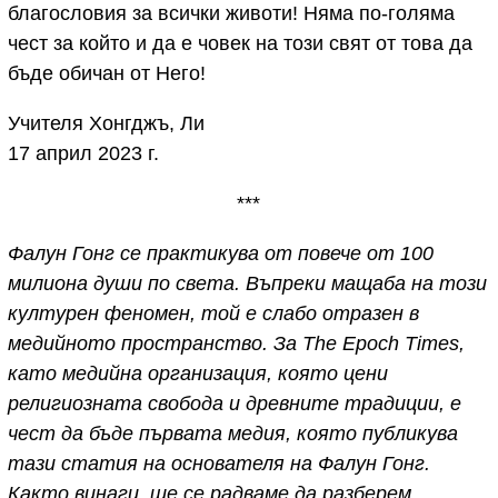
благословия за всички животи! Няма по-голяма
чест за който и да е човек на този свят от това да
бъде обичан от Него!
Учителя Хонгджъ, Ли
17 април 2023 г.
***
Фалун Гонг се практикува от повече от 100
милиона души по света. Въпреки мащаба на този
културен феномен, той е слабо отразен в
медийното пространство. За The Epoch Times,
като медийна организация, която цени
религиозната свобода и древните традиции, е
чест да бъде първата медия, която публикува
тази статия на основателя на Фалун Гонг.
Както винаги, ще се радваме да разберем