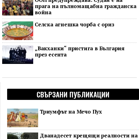
прага на пълномащабна гражданска
война
Селска агнешка чорба с ориз
„Вакханки“ пристига в България
през есента
СВЪРЗАНИ ПУБЛИКАЦИИ
Триумфът на Мечо Пух
Дванадесет крещящи реалности на