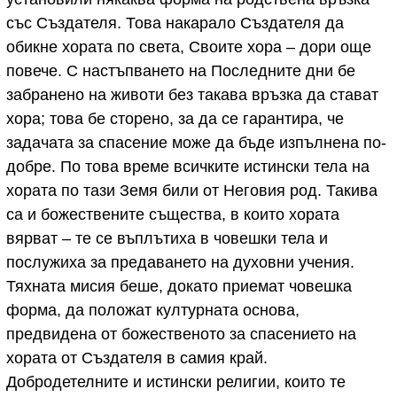
със Създателя. Това накарало Създателя да
обикне хората по света, Своите хора – дори още
повече. С настъпването на Последните дни бе
забранено на животи без такава връзка да стават
хора; това бе сторено, за да се гарантира, че
задачата за спасение може да бъде изпълнена по-
добре. По това време всичките истински тела на
хората по тази Земя били от Неговия род. Такива
са и божествените същества, в които хората
вярват – те се въплътиха в човешки тела и
послужиха за предаването на духовни учения.
Тяхната мисия беше, докато приемат човешка
форма, да положат културната основа,
предвидена от божественото за спасението на
хората от Създателя в самия край.
Добродетелните и истински религии, които те