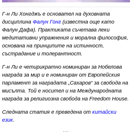
Г-н Ли Хонгджъ е основател на духовната
дисциплина
Фалун Гонг
(известна още като
Фалун Дафа). Практиката съчетава леки
медитативни упражнения и морална философия,
основана на принципите на истинност,
състрадание и толерантност.
Г-н Ли е четирикратно номиниран за Нобелова
награда за мир и е номиниран от Европейския
парламент за наградата „Сахаров“ за свобода на
мисълта. Той е носител и на Международната
награда за религиозна свобода на Freedom House.
Следната статия е преведена от
китайски
език
.