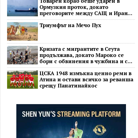
Товарен кораб беше ударен в
Ормузкия проток, докато
преговорите между САЩ и Иран
останаха в безизходица
Триумфът на Мечо Пух
Кризата с мигрантите в Сеута
продължава, докато Мароко се
бори с обвинения в чужбина и с
гнева у дома
ЦСКА 1948 измъкна ценно реми в
Атина и остави всичко за реванша
срещу Панатинайкос