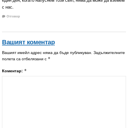
един ден, когато напуснем този свят, няма да може да вземем
с нас.
Отговор
Вашият коментар
Вашият имейл адрес няма да бъде публикуван.
Задължителните
*
полета са отбелязани с
*
Коментар: