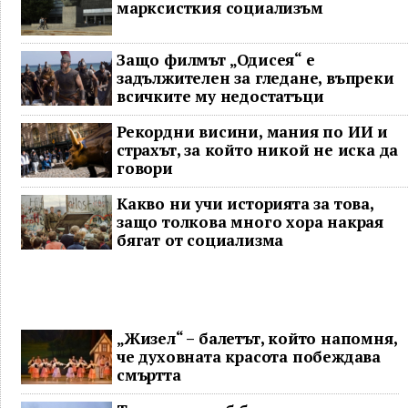
марксисткия социализъм
Защо филмът „Одисея“ е
задължителен за гледане, въпреки
всичките му недостатъци
Рекордни висини, мания по ИИ и
страхът, за който никой не иска да
говори
Какво ни учи историята за това,
защо толкова много хора накрая
бягат от социализма
„Жизел“ – балетът, който напомня,
че духовната красота побеждава
смъртта