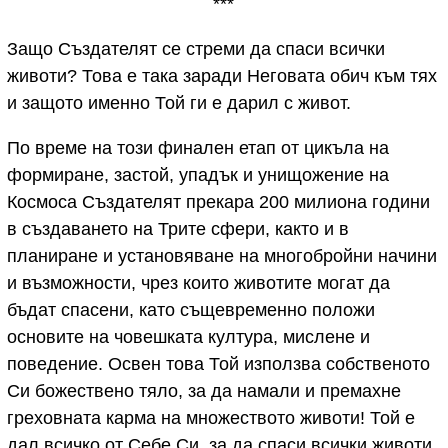
***
Защо Създателят се стреми да спаси всички
животи? Това е така заради Неговата обич към тях
и защото именно Той ги е дарил с живот.
По време на този финален етап от цикъла на
формиране, застой, упадък и унищожение на
Космоса Създателят прекара 200 милиона години
в създаването на Трите сфери, както и в
планиране и установяване на многобройни начини
и възможности, чрез които животите могат да
бъдат спасени, като същевременно положи
основите на човешката култура, мислене и
поведение. Освен това Той използва собственото
Си божествено тяло, за да намали и премахне
греховната карма на множеството животи! Той е
дал всичко от Себе Си, за да спаси всички животи.