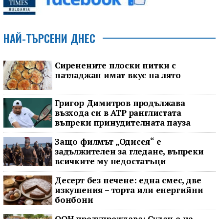
НАЙ-ТЪРСЕНИ ДНЕС
Сиренените плоски питки с
патладжан имат вкус на лято
Григор Димитров продължава
възхода си в ATP ранглистата
въпреки принудителната пауза
Защо филмът „Одисея“ е
задължителен за гледане, въпреки
всичките му недостатъци
Десерт без печене: една смес, две
изкушения – торта или енергийни
бонбони
ООН предупреждава: Судан е на