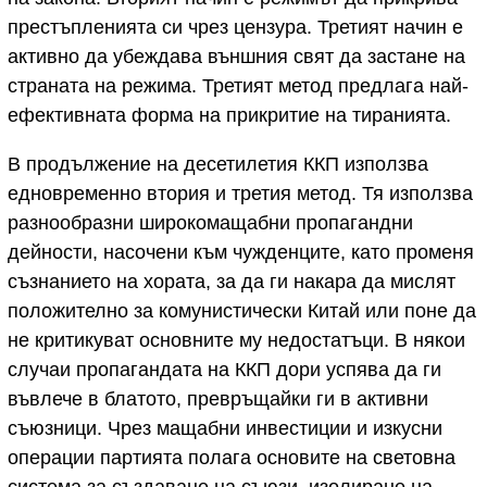
престъпленията си чрез цензура. Третият начин е
активно да убеждава външния свят да застане на
страната на режима. Третият метод предлага най-
ефективната форма на прикритие на тиранията.
В продължение на десетилетия ККП използва
едновременно втория и третия метод. Тя използва
разнообразни широкомащабни пропагандни
дейности, насочени към чужденците, като променя
съзнанието на хората, за да ги накара да мислят
положително за комунистически Китай или поне да
не критикуват основните му недостатъци. В някои
случаи пропагандата на ККП дори успява да ги
въвлече в блатото, превръщайки ги в активни
съюзници. Чрез мащабни инвестиции и изкусни
операции партията полага основите на световна