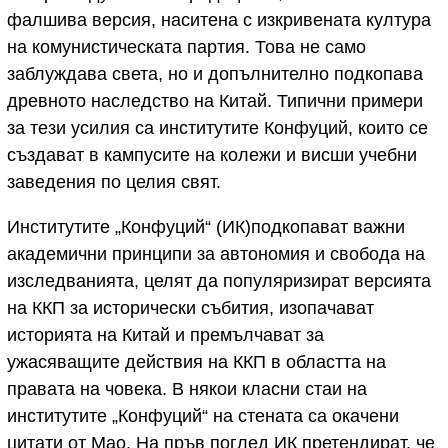
фалшива версия, наситена с изкривената култура
на комунистическата партия. Това не само
заблуждава света, но и допълнително подкопава
древното наследство на Китай. Типични примери
за тези усилия са институтите Конфуций, които се
създават в кампусите на колежи и висши учебни
заведения по целия свят.
Институтите „Конфуций“ (ИК)подкопават важни
академични принципи за автономия и свобода на
изследванията, целят да популяризират версията
на ККП за исторически събития, изопачават
историята на Китай и премълчават за
ужасяващите действия на ККП в областта на
правата на човека. В някои класни стаи на
институтите „Конфуций“ на стената са окачени
цитати от Мао. На пръв поглед ИК претендират, че