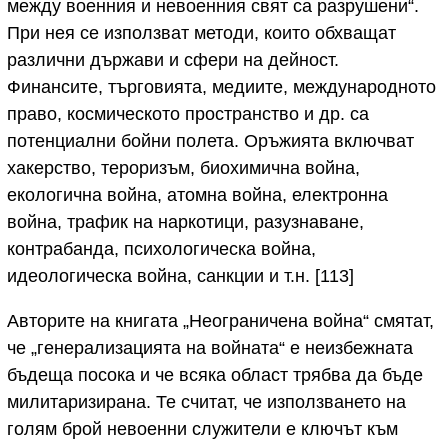
между военния и невоенния свят са разрушени“.
При нея се използват методи, които обхващат
различни държави и сфери на дейност.
Финансите, търговията, медиите, международното
право, космическото пространство и др. са
потенциални бойни полета. Оръжията включват
хакерство, тероризъм, биохимична война,
екологична война, атомна война, електронна
война, трафик на наркотици, разузнаване,
контрабанда, психологическа война,
идеологическа война, санкции и т.н. [113]
Авторите на книгата „Неограничена война“ смятат,
че „генерализацията на войната“ е неизбежната
бъдеща посока и че всяка област трябва да бъде
милитаризирана. Те считат, че използването на
голям брой невоенни служители е ключът към