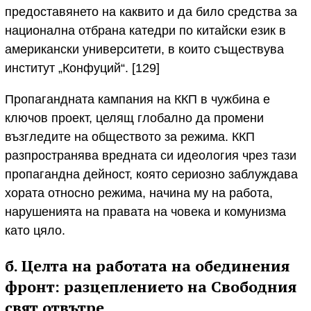
предоставянето на каквито и да било средства за
национална отбрана катедри по китайски език в
американски университети, в които съществува
институт „Конфуций“. [129]
Пропагандната кампания на ККП в чужбина е
ключов проект, целящ глобално да промени
възгледите на обществото за режима. ККП
разпространява вредната си идеология чрез тази
пропагандна дейност, която сериозно заблуждава
хората относно режима, начина му на работа,
нарушенията на правата на човека и комунизма
като цяло.
б. Целта на работата на обединения
фронт: разцеплението на Свободния
свят отвътре