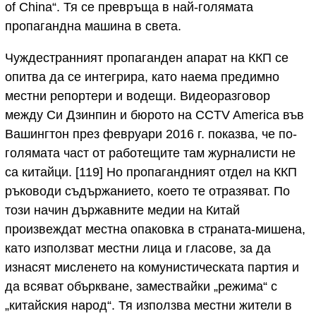
of China“. Тя се превръща в най-голямата
пропагандна машина в света.
Чуждестранният пропаганден апарат на ККП се
опитва да се интегрира, като наема предимно
местни репортери и водещи. Видеоразговор
между Си Дзинпин и бюрото на CCTV America във
Вашингтон през февруари 2016 г. показва, че по-
голямата част от работещите там журналисти не
са китайци. [119] Но пропагандният отдел на ККП
ръководи съдържанието, което те отразяват. По
този начин държавните медии на Китай
произвеждат местна опаковка в страната-мишена,
като използват местни лица и гласове, за да
изнасят мисленето на комунистическата партия и
да всяват объркване, замествайки „режима“ с
„китайския народ“. Тя използва местни жители в