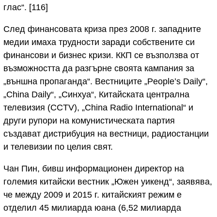
глас“. [116]
След финансовата криза през 2008 г. западните
медии имаха трудности заради собствените си
финансови и бизнес кризи. ККП се възползва от
възможността да разгърне своята кампания за
„външна пропаганда“. Вестниците „People’s Daily“,
„China Daily“, „Синхуа“, Китайската централна
телевизия (CCTV), „China Radio International“ и
други рупори на комунистическата партия
създават дистрибуция на вестници, радиостанции
и телевизии по целия свят.
Чан Пин, бивш информационен директор на
големия китайски вестник „Южен уикенд“, заявява,
че между 2009 и 2015 г. китайският режим е
отделил 45 милиарда юана (6,52 милиарда