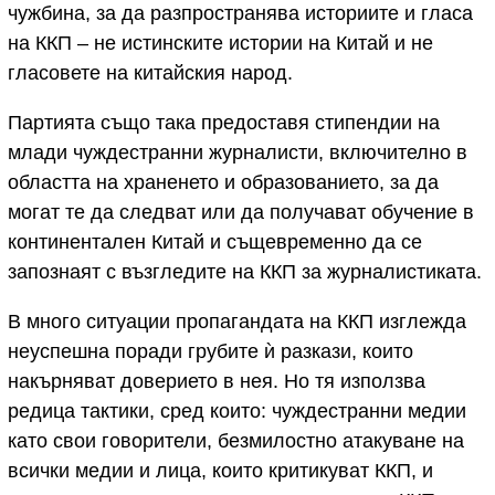
чужбина, за да разпространява историите и гласа
на ККП – не истинските истории на Китай и не
гласовете на китайския народ.
Партията също така предоставя стипендии на
млади чуждестранни журналисти, включително в
областта на храненето и образованието, за да
могат те да следват или да получават обучение в
континентален Китай и същевременно да се
запознаят с възгледите на ККП за журналистиката.
В много ситуации пропагандата на ККП изглежда
неуспешна поради грубите ѝ разкази, които
накърняват доверието в нея. Но тя използва
редица тактики, сред които: чуждестранни медии
като свои говорители, безмилостно атакуване на
всички медии и лица, които критикуват ККП, и