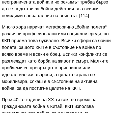
неограничената война и че режимът трябва бързо
да се подготви за бойни действия във всички
невидими направления на войната. [114]
Много хора наричат метафорично „бойни полета“
различни професионални или социални среди, но
ККП приема това буквално. Всички сфери са бойни
полета, защото ККП е в състояние на война по
всяко време и всеки е боец. Всички конфликти се
разглеждат като борба на живот и смърт. Малките
проблеми се превръщат в принципни или
идеологически въпроси, а цялата страна се
мобилизира, сякаш е в състояние на активна
война, за да постигне целите на ККП.
През 40-те години на ХХ-ти век, по време на
Гражданската война в Китай, ККП използва