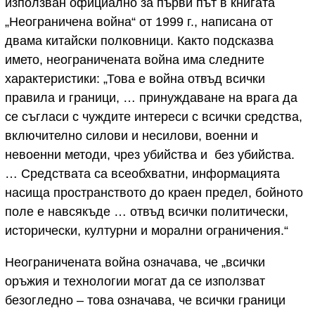
използван официално за първи път в книгата
„Неограничена война“ от 1999 г., написана от
двама китайски полковници. Както подсказва
името, неограничената война има следните
характеристики: „Това е война отвъд всички
правила и граници, … принуждаване на врага да
се съгласи с чуждите интереси с всички средства,
включително силови и несилови, военни и
невоенни методи, чрез убийства и без убийства.
… Средствата са всеобхватни, информацията
насища пространството до краен предел, бойното
поле е навсякъде … отвъд всички политически,
исторически, културни и морални ограничения.“
Неограничената война означава, че „всички
оръжия и технологии могат да се използват
безогледно – това означава, че всички граници