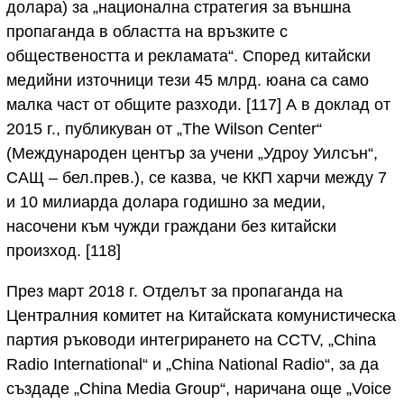
долара) за „национална стратегия за външна
пропаганда в областта на връзките с
обществеността и рекламата“. Според китайски
медийни източници тези 45 млрд. юана са само
малка част от общите разходи. [117] А в доклад от
2015 г., публикуван от „The Wilson Center“
(Международен център за учени „Удроу Уилсън“,
САЩ – бел.прев.), се казва, че ККП харчи между 7
и 10 милиарда долара годишно за медии,
насочени към чужди граждани без китайски
произход. [118]
През март 2018 г. Отделът за пропаганда на
Централния комитет на Китайската комунистическа
партия ръководи интегрирането на CCTV, „China
Radio International“ и „China National Radio“, за да
създаде „China Media Group“, наричана още „Voice