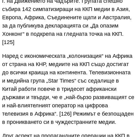
г. на Движението на чадърите. Групата спешно
събира 142 симпатизиращи на ККП медии в Азия,
Европа, Африка, Съединените щати и Австралия,
за да публикува декларацията си „Да опазим
Хонконг“ в подкрепа на гледната точка на ККП.
[125]
Наред с икономическата „колонизация“ на Африка
от страна на КНР, медиите на ККП също достигат
до всички краища на континента. Телевизионната
и медийна група „Star Times“ със седалище в
Китай работи повече в тридесет африкански
държави и твърди, че е „най-бързо развиващият се
и най-влиятелният оператор на цифрова
телевизия в Африка“. [126] Режимът е безпощаден
в проникването си в чуждестранните медии.
Друг аспект на пропагандните операции на ККП в