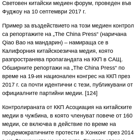
Световен китайски медиен форум, проведен във
Фуджоу на 10 септември 2017 г.
Пример за въздействието на този медиен контрол
са репортажите на „The China Press“ (наричана
Qiao Bao на мандарин) – намираща се в
Калифорния китайскоезична медия, която
разпространява пропагандата на ККП в САЩ.
Обширните репортажи на „The China Press“ по
време на 19-ия национален конгрес на ККП през
2017 г. са почти идентични с тези, публикувани от
официалните партийни медии. [124]
Контролираната от ККП Асоциация на китайските
медии в чужбина, в която членуват повече от 160
медии, се включва в действие по време на
продемократичните протести в Хонконг през 2014