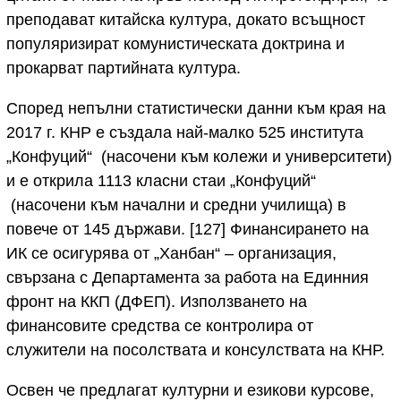
преподават китайска култура, докато всъщност
популяризират комунистическата доктрина и
прокарват партийната култура.
Според непълни статистически данни към края на
2017 г. КНР е създала най-малко 525 института
„Конфуций“ (насочени към колежи и университети)
и е открила 1113 класни стаи „Конфуций“
(насочени към начални и средни училища) в
повече от 145 държави. [127] Финансирането на
ИК се осигурява от „Ханбан“ – организация,
свързана с Департамента за работа на Единния
фронт на ККП (ДФЕП). Използването на
финансовите средства се контролира от
служители на посолствата и консулствата на КНР.
Освен че предлагат културни и езикови курсове,