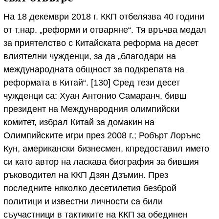
На 18 декември 2018 г. ККП отбелязва 40 години
от т.нар. „реформи и отваряне“. Тя връчва медал
за приятелство с Китайската реформа на десет
влиятелни чужденци, за да „благодари на
международната общност за подкрепата на
реформата в Китай“. [130] Сред тези десет
чужденци са: Хуан Антонио Самаранч, бивш
президент на Международния олимпийски
комитет, избрал Китай за домакин на
Олимпийските игри през 2008 г.; Робърт Лорънс
Кун, американски бизнесмен, кпредоставил името
си като автор на ласкава биография за бившия
ръководител на ККП Дзян Дзъмин. През
последните няколко десетилетия безброй
политици и известни личности са били
съучастници в тактиките на ККП за обединен