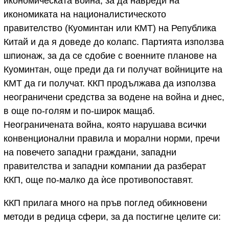
икономическата война, за да навреди на
икономиката на националистическото
правителство (Куоминтан или КМТ) на Република
Китай и да я доведе до колапс. Партията използва
шпионаж, за да се сдобие с военните планове на
Куоминтан, още преди да ги получат войниците на
КМТ да ги получат. ККП продължава да използва
неограничени средства за водене на война и днес,
в още по-голям и по-широк мащаб.
Неограничената война, която нарушава всички
конвенционални правила и морални норми, пречи
на повечето западни граждани, западни
правителства и западни компании да разберат
ККП, още по-малко да ѝсе противопоставят.
ККП прилага много на пръв поглед обикновени
методи в редица сфери, за да постигне целите си: