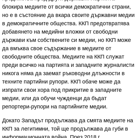
блокира медиите от всички демократични страни,
но е в състояние да вкара своите държавни медии
в демократичните общества. ККП предотвратява
добавянето на медийни вложки от свободни
държави към собствените си медии, но ККП може
да вмъква свое съдържание в медиите от
свободните общества. Медиите на ККП служат
преди всичко на партията и западните журналисти
никога няма да заемат ръководни длъжности в
техните партийни рупори. ККП обаче може да
изпрати свои хора под прикритие в западните
медии, или да обучи чужденци да бъдат
репортери-рупори на партийните медии.
Докато Западът продължава да смята медиите на
ККП за легитимни, той ще продължава да губи в
информационната война. През 2018 г.