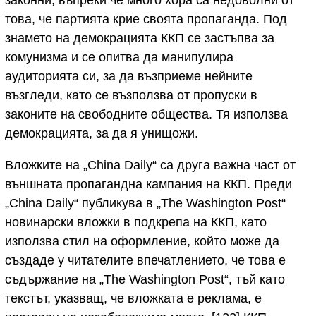
законни, въпреки че много хора са недоволни от
това, че партията крие своята пропаганда. Под
знамето на демокрацията ККП се застъпва за
комунизма и се опитва да манипулира
аудиторията си, за да възприеме нейните
възгледи, като се възползва от пропуски в
законите на свободните общества. Тя използва
демокрацията, за да я унищожи.
Вложките на „China Daily“ са друга важна част от
външната пропагандна кампания на ККП. Преди
„China Daily“ публикува в „The Washington Post“
новинарски вложки в подкрепа на ККП, като
използва стил на оформление, който може да
създаде у читателите впечатлението, че това е
съдържание на „The Washington Post“, тъй като
текстът, указващ, че вложката е реклама, е