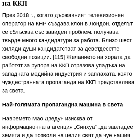
на ККП
През 2018 г., когато държавният телевизионен
оператор на КНР създава клон в Лондон, отделът
се сблъсква със завиден проблем: получава
твърде много кандидатури за работа. Близо шест
хиляди души кандидатстват за деветдесетте
свободни позиции. [115] Желанието на хората да
работят за рупора на ККП отразява упадъка на
западната медийна индустрия и заплахата, която
чуждестранната пропаганда на ККП представлява
за света.
Най-голямата пропагандна машина в света
Навремето Мао Дзедун изисква от
информационната агенция „Синхуа“ „да завладее
земята и да позволи на целия свят да чуе нашия