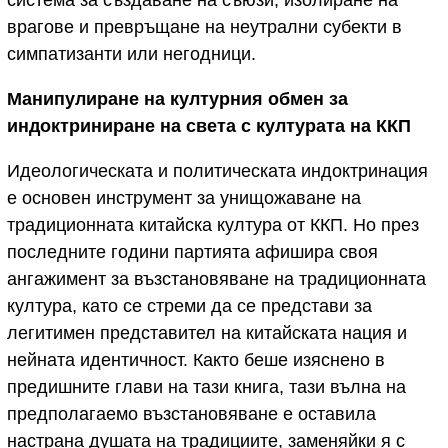
система за създаване на съюзи, изолиране на
врагове и превръщане на неутрални субекти в
симпатизанти или негодници.
Манипулиране на културния обмен за
индоктриниране на света с културата на ККП
Идеологическата и политическата индоктринация
е основен инструмент за унищожаване на
традиционната китайска култура от ККП. Но през
последните години партията афишира своя
ангажимент за възстановяване на традиционната
култура, като се стреми да се представи за
легитимен представител на китайската нация и
нейната идентичност. Както беше изяснено в
предишните глави на тази книга, тази вълна на
предполагаемо възстановяване е оставила
настрана душата на традициите, заменяйки я с