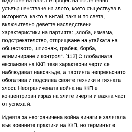
издигане на власт е процес на постепенно
усъвършенстване на злото, което съществува в
историята, както в Китай, така и по света,
включително деветте наследствени
характеристики на партията: „злоба, измама,
подстрекателство, отприщване на утайката на
обществото, шпионаж, грабеж, борба,
елиминиране и контрол“. [112] С глобалната
експанзия на ККП тези характерни черти се
наблюдават навсякъде, а партията непрекъснато
обогатява и подсилва своите техники и тяхната
злост. Неограничената война на ККП е
концентриран израз на злите ѝчерти и важна част
от успеха ѝ.
Идеята за неограничена война винаги е залягала
във военните практики на ККП, но терминът е