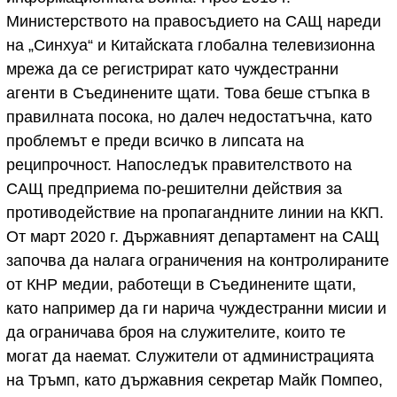
Министерството на правосъдието на САЩ нареди
на „Синхуа“ и Китайската глобална телевизионна
мрежа да се регистрират като чуждестранни
агенти в Съединените щати. Това беше стъпка в
правилната посока, но далеч недостатъчна, като
проблемът е преди всичко в липсата на
реципрочност. Напоследък правителството на
САЩ предприема по-решителни действия за
противодействие на пропагандните линии на ККП.
От март 2020 г. Държавният департамент на САЩ
започва да налага ограничения на контролираните
от КНР медии, работещи в Съединените щати,
като например да ги нарича чуждестранни мисии и
да ограничава броя на служителите, които те
могат да наемат. Служители от администрацията
на Тръмп, като държавния секретар Майк Помпео,