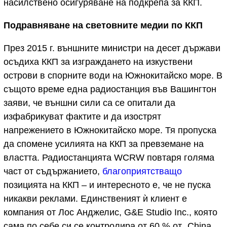
насилствено осигуряване на подкрепа за ККП.
Подравняване на световните медии по ККП
През 2015 г. външните министри на десет държави
осъдиха ККП за изграждането на изкуствени
острови в спорните води на Южнокитайско море. В
същото време една радиостанция във Вашингтон
заяви, че външни сили са се опитали да
изфабрикуват фактите и да изострят
напрежението в Южнокитайско море. Тя пропуска
да спомене усилията на ККП за превземане на
властта. Радиостанцията WCRW повтаря голяма
част от съдържанието,
благоприятстващо
позицията на ККП – и интересното е, че не пуска
никакви реклами. Единственият ѝ клиент е
компания от Лос Анджелис, G&E Studio Inc., която
сама по себе си се контролира от 60 % от „China