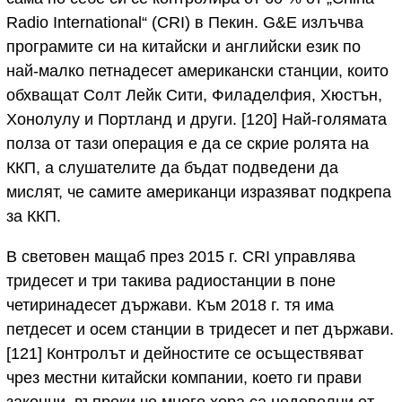
Radio International“ (CRI) в Пекин. G&E излъчва
програмите си на китайски и английски език по
най-малко петнадесет американски станции, които
обхващат Солт Лейк Сити, Филаделфия, Хюстън,
Хонолулу и Портланд и други. [120] Най-голямата
полза от тази операция е да се скрие ролята на
ККП, а слушателите да бъдат подведени да
мислят, че самите американци изразяват подкрепа
за ККП.
В световен мащаб през 2015 г. CRI управлява
тридесет и три такива радиостанции в поне
четиринадесет държави. Към 2018 г. тя има
петдесет и осем станции в тридесет и пет държави.
[121] Контролът и дейностите се осъществяват
чрез местни китайски компании, което ги прави