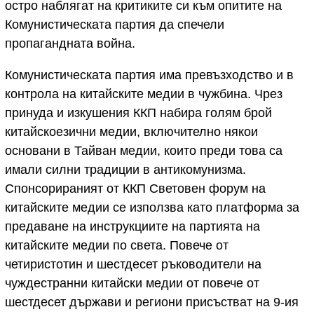
остро наблягат на критиките си към опитите на
Комунистическата партия да спечели
пропагандната война.
Комунистическата партия има превъзходство и в
контрола на китайските медии в чужбина. Чрез
принуда и изкушения ККП набира голям брой
китайскоезични медии, включително някои
основани в Тайван медии, които преди това са
имали силни традиции в антикомунизма.
Спонсорираният от ККП Световен форум на
китайските медии се използва като платформа за
предаване на инструкциите на партията на
китайските медии по света. Повече от
четиристотин и шестдесет ръководители на
чуждестранни китайски медии от повече от
шестдесет държави и региони присъстват на 9-ия