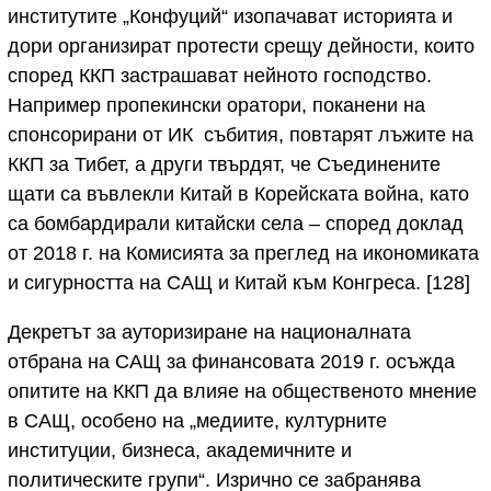
институтите „Конфуций“ изопачават историята и
дори организират протести срещу дейности, които
според ККП застрашават нейното господство.
Например пропекински оратори, поканени на
спонсорирани от ИК събития, повтарят лъжите на
ККП за Тибет, а други твърдят, че Съединените
щати са въвлекли Китай в Корейската война, като
са бомбардирали китайски села – според доклад
от 2018 г. на Комисията за преглед на икономиката
и сигурността на САЩ и Китай към Конгреса. [128]
Декретът за ауторизиране на националната
отбрана на САЩ за финансовата 2019 г. осъжда
опитите на ККП да влияе на общественото мнение
в САЩ, особено на „медиите, културните
институции, бизнеса, академичните и
политическите групи“. Изрично се забранява