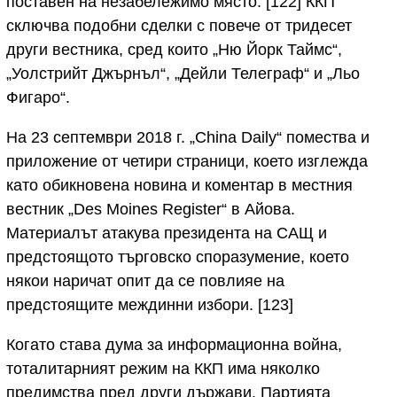
поставен на незабележимо място. [122] ККП
сключва подобни сделки с повече от тридесет
други вестника, сред които „Ню Йорк Таймс“,
„Уолстрийт Джърнъл“, „Дейли Телеграф“ и „Льо
Фигаро“.
На 23 септември 2018 г. „China Daily“ помества и
приложение от четири страници, което изглежда
като обикновена новина и коментар в местния
вестник „Des Moines Register“ в Айова.
Материалът атакува президента на САЩ и
предстоящото търговско споразумение, което
някои наричат опит да се повлияе на
предстоящите междинни избори. [123]
Когато става дума за информационна война,
тоталитарният режим на ККП има няколко
предимства пред други държави. Партията