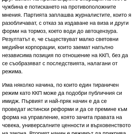
чужбина е потискането на противоположните
мнения. Партията заплашва журналистите, които я
разобличават, с отказ за издаване на виза и други
форми на тормоз, което води до автоцензура.
Резултатът е, че съществуват малко световни
медийни корпорации, които заемат напълно
независима позиция по отношение на ККП, без да
се съобразяват с последствията, налагани от
режима.
Има няколко начина, по които един тираничен
режим като ККП може да подобри публичния си
имидж. Първият и най-пряк начин е да се
проведат истински реформи и да се премине към
форма на управление, която зачита правата на
човека, универсалните ценности и върховенството
на закона. Вторият начин е режимът да прикрива