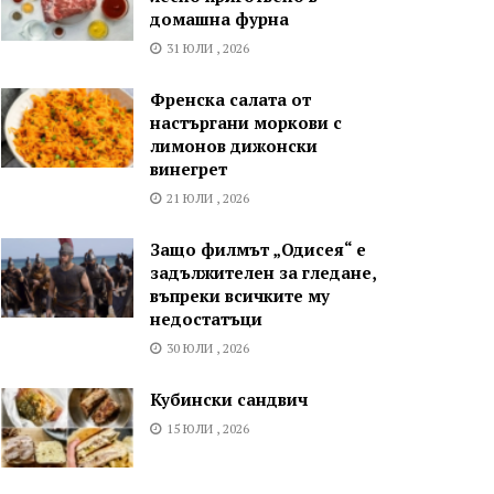
домашна фурна
31 ЮЛИ , 2026
Френска салата от
настъргани моркови с
лимонов дижонски
винегрет
21 ЮЛИ , 2026
Защо филмът „Одисея“ е
задължителен за гледане,
въпреки всичките му
недостатъци
30 ЮЛИ , 2026
Кубински сандвич
15 ЮЛИ , 2026