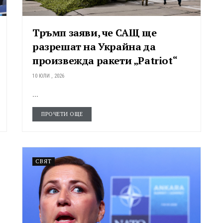
Тръмп заяви, че САЩ ще
разрешат на Украйна да
произвежда ракети „Patriot“
10 ЮЛИ , 2026
...
ПРОЧЕТИ ОЩЕ
СВЯТ