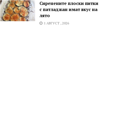
Сиренените плоски питки
с патладжан имат вкус на
лято
1 АВГУСТ , 2026