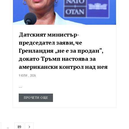
Датският министър-
председател заяви, че
Гренландия „не е за продан“,
докато Тръмп настоява за
американски контрол над нея
9 ЮЛИ , 2026
...
ПРОЧЕТИ ОЩЕ
…
89