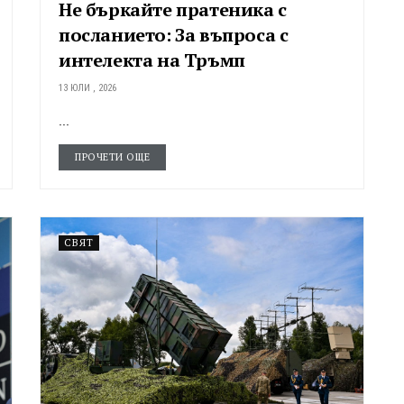
Не бъркайте пратеника с
посланието: За въпроса с
интелекта на Тръмп
13 ЮЛИ , 2026
...
ПРОЧЕТИ ОЩЕ
СВЯТ