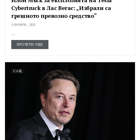
Илон Мъск за експлозията на Tesla
Cybertruck в Лас Вегас: „Избрали са
грешното превозно средство“
3 ЯНУАРИ , 2025
...
ПРОЧЕТИ ОЩЕ
САЩ