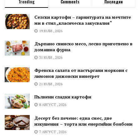
Trending
Comments
Последни
Селски картофи – гарнитурата на мечтите
ми в стил „класическа закусвалня“
19 ЮЛИ , 2026
Дърпано свинско месо, лесно приготвено в
домашна фурна
31 ЮЛИ , 2026
Френска салата от настъргани моркови с
лимонов дижонски винегрет
21 ЮЛИ , 2026
Пълнени сладки картофи
8 АВГУСТ , 2026
Десерт без печене: една смес, две
изкушения – торта или енергийни бонбони
7 АВГУСТ , 2026