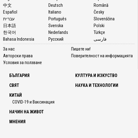
中文
Deutsch
Română
Español
Italiano
Česky
עברית
Português
Slovenščina
日本語
Svenska
Polski
한국어
Nederlands
Türkçe
Bahasa Indonesia
Русский
فارسی
За нас
Пишете ни!
Авторски права
Поверителност на информацията
Условия за ползване
БЪЛГАРИЯ
КУЛТУРА И ИЗКУСТВО
СВЯТ
НАУКА И ТЕХНОЛОГИИ
КИТАЙ
COVID-19 и Ваксинация
НАЧИН НА ЖИВОТ
МНЕНИЯ