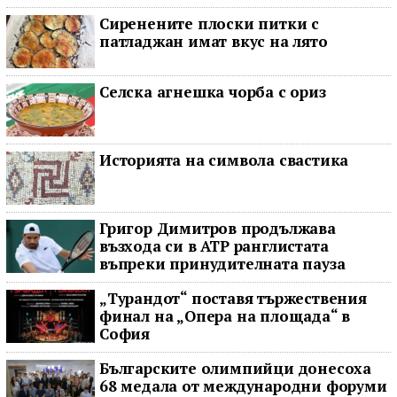
Сиренените плоски питки с
патладжан имат вкус на лято
Селска агнешка чорба с ориз
Историята на символа свастика
Григор Димитров продължава
възхода си в ATP ранглистата
въпреки принудителната пауза
„Турандот“ поставя тържествения
финал на „Опера на площада“ в
София
Българските олимпийци донесоха
68 медала от международни форуми