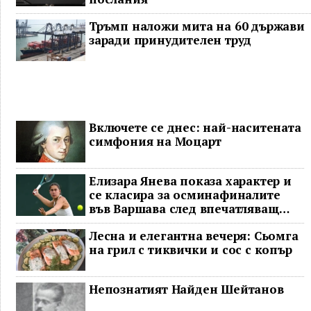
Тръмп наложи мита на 60 държави
заради принудителен труд
Включете се днес: най-наситената
симфония на Моцарт
Елизара Янева показа характер и
се класира за осминафиналите
във Варшава след впечатляващ
обрат
Лесна и елегантна вечеря: Сьомга
на грил с тиквички и сос с копър
Непознатият Найден Шейтанов