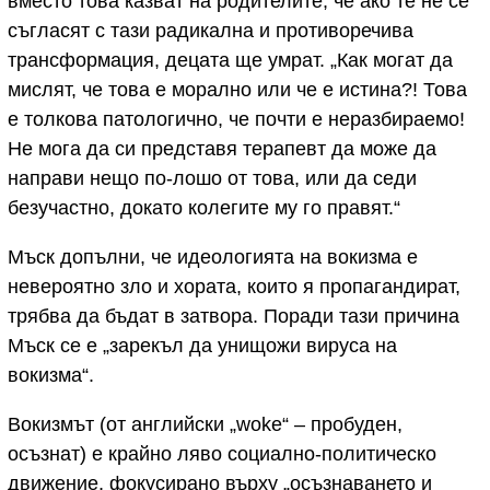
вместо това казват на родителите, че ако те не се
съгласят с тази радикална и противоречива
трансформация, децата ще умрат. „Как могат да
мислят, че това е морално или че е истина?! Това
е толкова патологично, че почти е неразбираемо!
Не мога да си представя терапевт да може да
направи нещо по-лошо от това, или да седи
безучастно, докато колегите му го правят.“
Мъск допълни, че идеологията на вокизма е
невероятно зло и хората, които я пропагандират,
трябва да бъдат в затвора. Поради тази причина
Мъск се е „зарекъл да унищожи вируса на
вокизма“.
Вокизмът (от английски „woke“ – пробуден,
осъзнат) е крайно ляво социално-политическо
движение, фокусирано върху „осъзнаването и