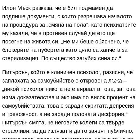
Илон Мъск разказа, че е бил подмамен да
подпише документи, с които разрешава началото
на процедура за „смяна на пола“, като психиатрите
му казали, че в противен случай детето ще
посегне на живота си. „Не ми беше обяснено, че
блокерите на пубертета като цяло са хапчета за
стерилизация. По същество загубих сина си.“
Питърсън, който е клиничен психолог, разясни, че
заплахата за самоубийство е откровена лъжа –
„никой психолог никога не е вярвал в това, за това
няма доказателства и ако има по-висок процент на
самоубийствата, това е заради скритата депресия
и тревожност, а не заради половата дисфория.“
Питърсън смята, че неговите колеги са твърде
страхливи, за да излязат и да го заявят публично,