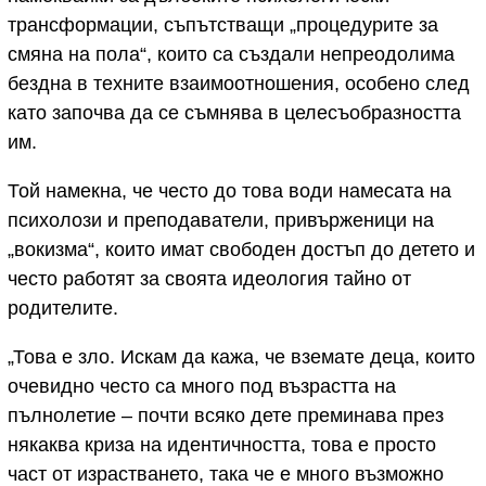
трансформации, съпътстващи „процедурите за
смяна на пола“, които са създали непреодолима
бездна в техните взаимоотношения, особено след
като започва да се съмнява в целесъобразността
им.
Той намекна, че често до това води намесата на
психолози и преподаватели, привърженици на
„вокизма“, които имат свободен достъп до детето и
често работят за своята идеология тайно от
родителите.
„Това е зло. Искам да кажа, че вземате деца, които
очевидно често са много под възрастта на
пълнолетие – почти всяко дете преминава през
някаква криза на идентичността, това е просто
част от израстването, така че е много възможно