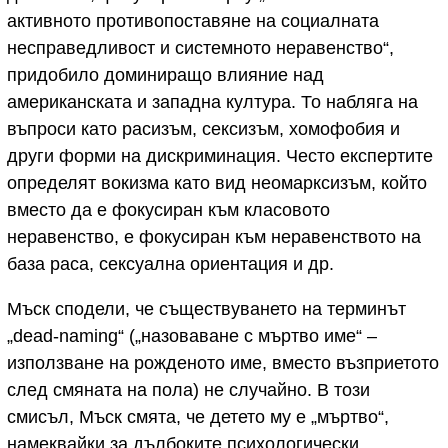
активното противопоставяне на социалната
несправедливост и системното неравенство“,
придобило доминиращо влияние над
американската и западна култура. То набляга на
въпроси като расизъм, сексизъм, хомофобия и
други форми на дискриминация. Често експертите
определят вокизма като вид неомарксизъм, който
вместо да е фокусиран към класовото
неравенство, е фокусиран към неравенството на
база раса, сексуална ориентация и др.
Мъск сподели, че съществуването на терминът
„dead-naming“ („назоваване с мъртво име“ –
използване на рожденото име, вместо възприетото
след смяната на пола) не случайно. В този
смисъл, Мъск смята, че детето му е „мъртво“,
намеквайки за дълбоките психологически