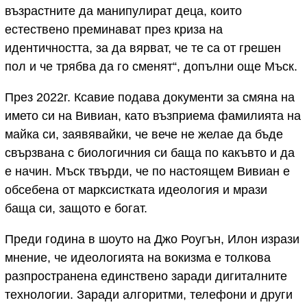
възрастните да манипулират деца, които
естествено преминават през криза на
идентичността, за да вярват, че те са от грешен
пол и че трябва да го сменят“, допълни още Мъск.
През 2022г. Ксавие подава документи за смяна на
името си на Вивиан, като възприема фамилията на
майка си, заявявайки, че вече не желае да бъде
свързвана с биологичния си баща по какъвто и да
е начин. Мъск твърди, че по настоящем Вивиан е
обсебена от марксистката идеология и мрази
баща си, защото е богат.
Преди година в шоуто на Джо Роугън, Илон изрази
мнение, че идеологията на вокизма е толкова
разпространена единствено заради дигиталните
технологии. Заради алгоритми, телефони и други