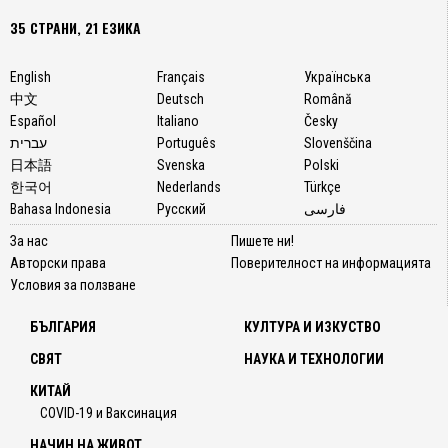
35 СТРАНИ, 21 ЕЗИКА
English
Français
Українська
中文
Deutsch
Română
Español
Italiano
Česky
עברית
Português
Slovenščina
日本語
Svenska
Polski
한국어
Nederlands
Türkçe
Bahasa Indonesia
Русский
فارسی
За нас
Пишете ни!
Авторски права
Поверителност на информацията
Условия за ползване
БЪЛГАРИЯ
КУЛТУРА И ИЗКУСТВО
СВЯТ
НАУКА И ТЕХНОЛОГИИ
КИТАЙ
COVID-19 и Ваксинация
НАЧИН НА ЖИВОТ