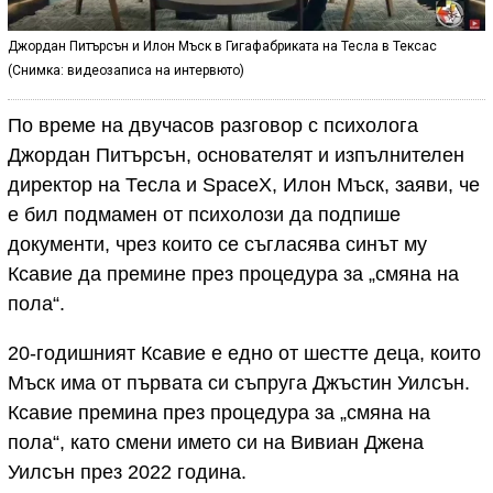
Джордан Питърсън и Илон Мъск в Гигафабриката на Тесла в Тексас
(Снимка: видеозаписа на интервюто)
По време на двучасов разговор с психолога
Джордан Питърсън, основателят и изпълнителен
директор на Тесла и SpaceX, Илон Мъск, заяви, че
е бил подмамен от психолози да подпише
документи, чрез които се съгласява синът му
Ксавие да премине през процедура за „смяна на
пола“.
20-годишният Ксавие е едно от шестте деца, които
Мъск има от първата си съпруга Джъстин Уилсън.
Ксавие премина през процедура за „смяна на
пола“, като смени името си на Вивиан Джена
Уилсън през 2022 година.