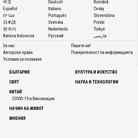
中文
Deutsch
Română
Español
Italiano
Česky
עברית
Português
Slovenščina
日本語
Svenska
Polski
한국어
Nederlands
Türkçe
Bahasa Indonesia
Русский
فارسی
За нас
Пишете ни!
Авторски права
Поверителност на информацията
Условия за ползване
БЪЛГАРИЯ
КУЛТУРА И ИЗКУСТВО
СВЯТ
НАУКА И ТЕХНОЛОГИИ
КИТАЙ
COVID-19 и Ваксинация
НАЧИН НА ЖИВОТ
МНЕНИЯ