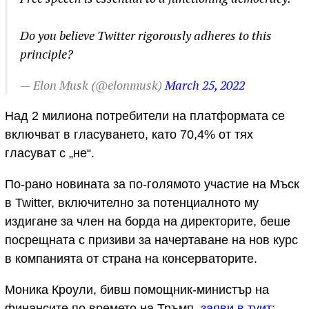
Do you believe Twitter rigorously adheres to this
principle?
— Elon Musk (@elonmusk)
March 25, 2022
Над 2 милиона потребители на платформата се
включват в гласуването, като 70,4% от тях
гласуват с „не“.
По-рано новината за по-голямото участие на Мъск
в Twitter, включително за потенциалното му
издигане за член на борда на директорите, беше
посрещната с призиви за начертаване на нов курс
в компанията от страна на консерваторите.
Моника Кроули, бивш помощник-министър на
финансите по времето на Тръмп,
заяви в туит
: