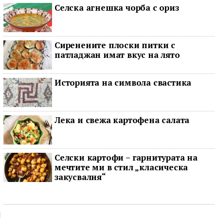
Селска агнешка чорба с ориз
Сиренените плоски питки с
патладжан имат вкус на лято
Историята на символа свастика
Лека и свежа картофена салата
Селски картофи – гарнитурата на
мечтите ми в стил „класическа
закусвалня“