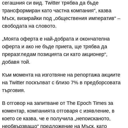
сегашния си вид. Twitter трябва да бъде
трансформиран като частна компания“, казва
Мъск, визирайки под „обществения императив“ –
свободата на словото.
„Моята оферта е най-добрата и окончателна
оферта и ако не бъде приета, ще трябва да
преразгледам позицията си като акционер“,
добавя той.
Към момента на изготвяне на репортажа акциите
на Twitter поскъпват с близо 7% в предборсовата
търговия.
В отговор на запитване от The Epoch Times за
коментар, компанията отговаря с изявление, в
което се казва, че е получила „непоисканото,
необвързващо“ предложение на Мъск, като