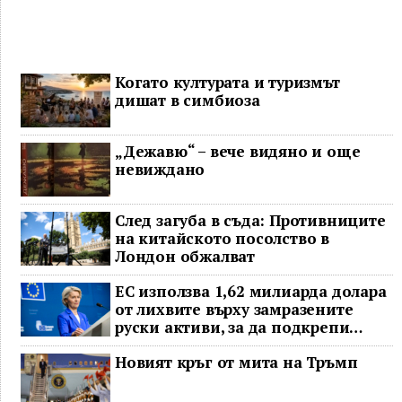
Когато културата и туризмът
дишат в симбиоза
„Дежавю“ – вече видяно и още
невиждано
След загуба в съда: Противниците
на китайското посолство в
Лондон обжалват
ЕС използва 1,62 милиарда долара
от лихвите върху замразените
руски активи, за да подкрепи
Украйна
Новият кръг от мита на Тръмп