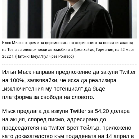
Илън Мъск по време на церемонията по откриването на новия гигазавод
на Tesla за електрически автомобили в Грьонхайде, Германия, на 22 март
2022 г. (Патрик Плеул/Пул чрез Ройтерс)
Илън Мъск направи предложение да закупи Twitter
на 100%, заявявайки, че иска да реализира
„изключителния му потенциал“ да бъде
платформа за свобода на словото.
Мъск предлага да изкупи Twitter за 54,20 долара
на акция, според писмо, адресирано до
председателя на Twitter Брет Тейлър, приложено
като доказателство към подадената на 14 април в