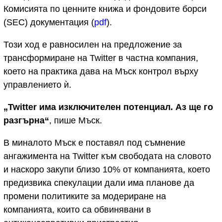
Комисията по ценните книжа и фондовите борси
(SEC) документация (
pdf
).
Този ход е равносилен на предложение за
трансформиране на Twitter в частна компания,
което на практика дава на Мъск контрол върху
управлението ѝ.
„Twitter има изключителен потенциал. Аз ще го
разгърна“
, пише Мъск.
В миналото Мъск е поставял под съмнение
ангажимента на Twitter към свободата на словото
и наскоро закупи близо 10% от компанията, което
предизвика спекулации дали има планове да
промени политиките за модериране на
компанията, които са обвинявани в