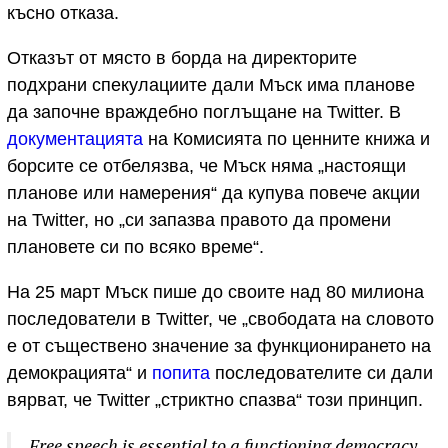
късно отказа.
Отказът от място в борда на директорите
подхрани спекулациите дали Мъск има планове
да започне враждебно поглъщане на Twitter. В
документацията
на Комисията по ценните книжа и
борсите се отбелязва, че Мъск няма „настоящи
планове или намерения“ да купува повече акции
на Twitter, но „си запазва правото да промени
плановете си по всяко време“.
На 25 март Мъск пише до своите над 80 милиона
последователи в Twitter, че „свободата на словото
е от съществено значение за функционирането на
демокрацията“ и
попита
последователите си дали
вярват, че Twitter „стриктно спазва“ този принцип.
Free speech is essential to a functioning democracy.