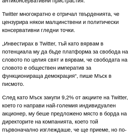
антиконсервативни пристрастия.
Twitter многократно е отричал твърденията, че
цензурира някои малцинствени и политически
консервативни гледни точки.
„Инвестирах в Twitter, тъй като вярвам в
потенциала му да бъде платформа за свобода на
словото по целия свят и вярвам, че свободата на
словото е обществен императив за
функционираща демокрация“, пише Мъск в
писмото.
След като Мъск закупи 9,2% от акциите на Twitter,
което го направи най-големия индивидуален
акционер, му беше предложено място в борда на
директорите на компанията, което той
първоначално изглеждаше, че ще приеме, но по-