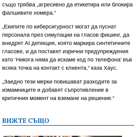
също трябва „агресивно да етикетира или блокира
фалшивите номера.“
„Екипите по киберсигурност могат да пуснат
персонала през симулации на гласов фишинг, да
внедрят AI детекция, която маркира синтетичните
гласове, и да поставят изрични предупреждения
като ‘Никога няма да искаме код по телефона’ във
всяка точка на контакт с клиента,“ каза Хаус.
„Заедно тези мерки повишават разходите за
измамниците и добавят съпротивление в
критичния момент на вземане на решение.“
ВИЖТЕ СЪЩО