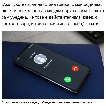
„Ако чувствам, че наистина говоря с мой роднина,
ще съм по-склонна да му дам пари назаем, защото
съм убедена, че това е действителният човек, с
когото говоря, и това е наистина опасно,“ каза тя.
Смартфон показва входящо обаждане от непознат номер, на тази