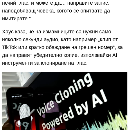
нечий глас, и можете да… направите запис,
наподобяващ човека, когото се опитвате да
имитирате.“
Хаус каза, че на измамниците са нужни само
няколко секунди аудио, като например „клип от
TikTok или кратко обаждане на грешен номер“, за
да направят убедително копие, използвайки AI
инструменти за клониране на глас.