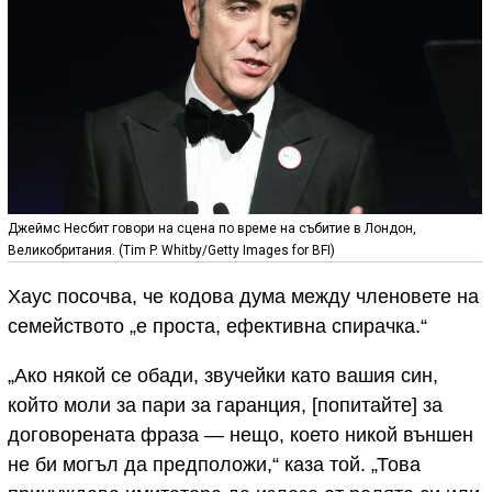
Джеймс Несбит говори на сцена по време на събитие в Лондон,
Великобритания. (Tim P. Whitby/Getty Images for BFI)
Хаус посочва, че кодова дума между членовете на
семейството „е проста, ефективна спирачка.“
„Ако някой се обади, звучейки като вашия син,
който моли за пари за гаранция, [попитайте] за
договорената фраза — нещо, което никой външен
не би могъл да предположи,“ каза той. „Това