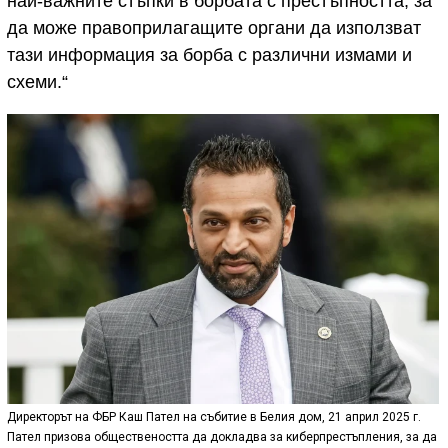
най-важните стъпки в борбата с престъпността, за
да може правоприлагащите органи да използват
тази информация за борба с различни измами и
схеми.“
Директорът на ФБР Каш Пател на събитие в Белия дом, 21 април 2025 г.
Пател призова обществеността да докладва за киберпрестъпления, за да