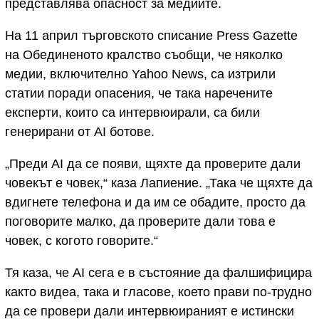
представлява опасност за медиите.
На 11 април търговското списание Press Gazette
на Обединеното кралство съобщи, че няколко
медии, включително Yahoo News, са изтрили
статии поради опасения, че така наречените
експерти, които са интервюирали, са били
генерирани от AI ботове.
„Преди AI да се появи, щяхте да проверите дали
човекът е човек,“ каза Лапиение. „Така че щяхте да
вдигнете телефона и да им се обадите, просто да
поговорите малко, да проверите дали това е
човек, с когото говорите.“
Тя каза, че AI сега е в състояние да фалшифицира
както видеа, така и гласове, което прави по-трудно
да се провери дали интервюираният е истински