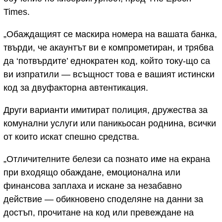
Times.
„Обаждащият се маскира номера на вашата банка,
твърди, че акаунтът ви е компрометиран, и трябва
да ‘потвърдите’ еднократен код, който току-що са
ви изпратили — всъщност това е вашият истински
код за двуфакторна автентикация.
Други варианти имитират полиция, дружества за
комунални услуги или паникьосан роднина, всички
от които искат спешно средства.
„Отличителните белези са познато име на екрана
при входящо обаждане, емоционална или
финансова заплаха и искане за незабавно
действие — обикновено споделяне на данни за
достъп, прочитане на код или превеждане на