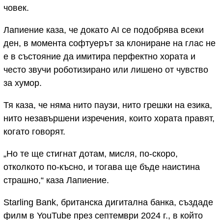
човек.
Лапиение каза, че докато AI се подобрява всеки
ден, в момента софтуерът за клониране на глас не
е в състояние да имитира перфектно хората и
често звучи роботизирано или лишено от чувство
за хумор.
Тя каза, че няма нито паузи, нито грешки на езика,
нито незавършени изречения, които хората правят,
когато говорят.
„Но те ще стигнат дотам, мисля, по-скоро,
отколкото по-късно, и тогава ще бъде наистина
страшно,“ каза Лапиение.
Starling Bank, британска дигитална банка, създаде
филм в YouTube през септември 2024 г., в който