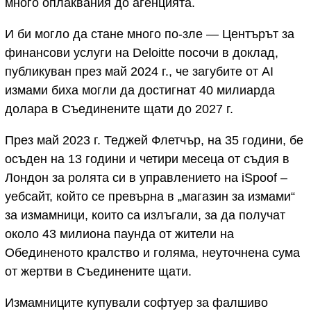
много оплаквания до агенцията.
И би могло да стане много по-зле — Центърът за
финансови услуги на Deloitte посочи в доклад,
публикуван през май 2024 г., че загубите от AI
измами биха могли да достигнат 40 милиарда
долара в Съединените щати до 2027 г.
През май 2023 г. Теджей Флетчър, на 35 години, бе
осъден на 13 години и четири месеца от съдия в
Лондон за ролята си в управлението на iSpoof –
уебсайт, който се превърна в „магазин за измами“
за измамници, които са излъгали, за да получат
около 43 милиона паунда от жители на
Обединеното кралство и голяма, неуточнена сума
от жертви в Съединените щати.
Измамниците купували софтуер за фалшиво