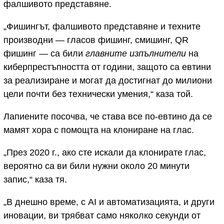
фалшивото представяне.
„Фишингът, фалшивото представяне и техните
производни — гласов фишинг, смишинг, QR
фишинг — са били
главните изпълнители
на
киберпрестъпността от години, защото са евтини
за реализиране и могат да достигнат до милиони
цели почти без технически умения,“ каза той.
Лапиените посочва, че става все по-евтино да се
мамят хора с помощта на клониране на глас.
„През 2020 г., ако сте искали да клонирате глас,
вероятно са ви били нужни около 20 минути
запис,“ каза тя.
„В днешно време, с AI и автоматизацията, и други
иновации, ви трябват само няколко секунди от