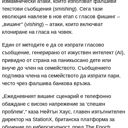
измамнически атаки, които използват фалшиви
текстови съобщения (
smishing
). Сега тази
еволюция навлезе в нов етап с гласов фишинг –
„вишинг“ (
vishing
) – атаки, които включват
клониране на гласа на човек.
Един от методите е да се изпрати гласово
съобщение, генерирано от изкуствен интелект (AI),
привидно от страна на паникьосано дете или
внуче до член на семейството. Съобщението
подтиква члена на семейството да изпрати пари,
често чрез фалшива банкова връзка.
„Ежедневният вишинг сценарий е телефонно
обаждане с високо напрежение за ‘спешен
проблем’,“ каза Нейтън Хаус, главен изпълнителен
директор на StationX, британска платформа за
обучение по киберсигурност, пред The Epoch