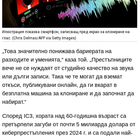
Илюстрация показва смартфон, записващ пред екран за клониране на
глас. (Chris Delmas/AFP via Getty Images)
„Това значително понижава бариерата на
разходите и уменията,“ каза той. „Престъпниците
вече не се нуждаят от студийно качество на звука
или дълги записи. Така че те могат да вземат
откъси, публикувани онлайн, да ги вкарат в
безплатна машина за клониране и да започнат да
набират.“
Според IC3, хората над 60-годишна възраст са
претърпели загуби от почти 5 милиарда долара от
киберпрестъпления през 2024 г. и са подали най-