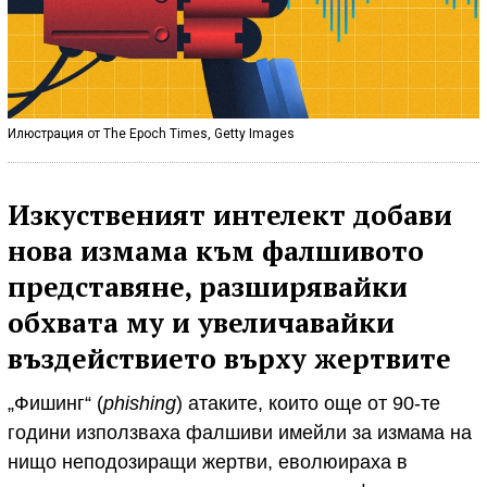
Илюстрация от The Epoch Times, Getty Images
Изкуственият интелект добави
нова измама към фалшивото
представяне, разширявайки
обхвата му и увеличавайки
въздействието върху жертвите
„Фишинг“ (
phishing
) атаките, които още от 90-те
години използваха фалшиви имейли за измама на
нищо неподозиращи жертви, еволюираха в