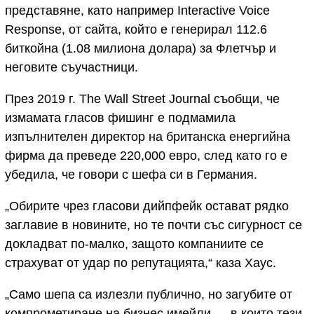
представяне, като например Interactive Voice
Response, от сайта, който е генерирал 112.6
биткойна (1.08 милиона долара) за Флетчър и
неговите съучастници.
През 2019 г. The Wall Street Journal съобщи, че
измамата гласов фишинг е подмамила
изпълнителен директор на британска енергийна
фирма да преведе 220,000 евро, след като го е
убедила, че говори с шефа си в Германия.
„Обирите чрез гласови дийпфейк остават рядко
заглавие в новините, но те почти със сигурност се
докладват по-малко, защото компаниите се
страхуват от удар по репутацията,“ каза Хаус.
„Само шепа са излезли публично, но загубите от
компрометиране на бизнес имейли — в които тези