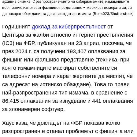
архивна снимка. С разпространението на киберизмамите, измамниците
все повече използват фалшиво представяне – маскират номерата си, за
да накарат обажданията да изглеждат легитимни. (Boris023/Shutterstock)
Годишният
доклад за киберпрестъпност
от
Центъра за жалби относно интернет престъпления
(IC3) на ФБР, публикуван на 23 април, посочва, че
през 2024 г. са получени 193,407 оплаквания за
фишинг или фалшиво представяне (техника, при
която измамниците маскират собствените си
телефонни номера и карат жертвите да мислят, че
са адресат на истинско обаждане). Това го прави
най-разпространения тип измама, в сравнение с
86,415 оплаквания за изнудване и 441 оплаквания
за злонамерен софтуер.
Хаус каза, че докладът на ФБР показва колко
разпространен е станал проблемът с фишинга или