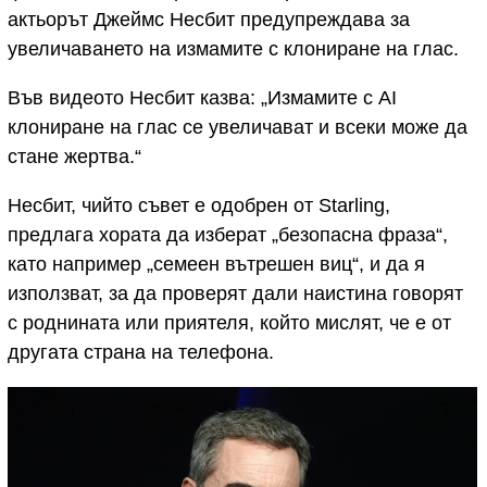
актьорът Джеймс Несбит предупреждава за
увеличаването на измамите с клониране на глас.
Във видеото Несбит казва: „Измамите с AI
клониране на глас се увеличават и всеки може да
стане жертва.“
Несбит, чийто съвет е одобрен от Starling,
предлага хората да изберат „безопасна фраза“,
като например „семеен вътрешен виц“, и да я
използват, за да проверят дали наистина говорят
с роднината или приятеля, който мислят, че е от
другата страна на телефона.