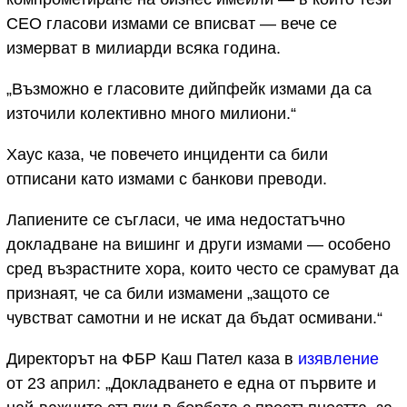
CEO гласови измами се вписват — вече се
измерват в милиарди всяка година.
„Възможно е гласовите дийпфейк измами да са
източили колективно много милиони.“
Хаус каза, че повечето инциденти са били
отписани като измами с банкови преводи.
Лапиените се съгласи, че има недостатъчно
докладване на вишинг и други измами — особено
сред възрастните хора, които често се срамуват да
признаят, че са били измамени „защото се
чувстват самотни и не искат да бъдат осмивани.“
Директорът на ФБР Каш Пател каза в
изявление
от 23 април: „Докладването е една от първите и