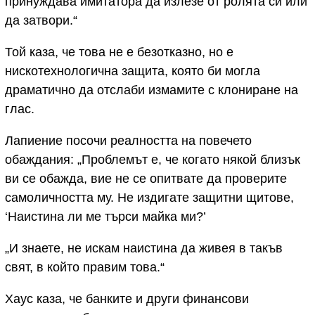
принуждава имитатора да излезе от ролята си или
да затвори.“
Той каза, че това не е безотказно, но е
нискотехнологична защита, която би могла
драматично да отслаби измамите с клониране на
глас.
Лапиение посочи реалността на повечето
обаждания: „Проблемът е, че когато някой близък
ви се обажда, вие не се опитвате да проверите
самоличността му. Не издигате защитни щитове,
‘Наистина ли ме търси майка ми?’
„И знаете, не искам наистина да живея в такъв
свят, в който правим това.“
Хаус каза, че банките и други финансови