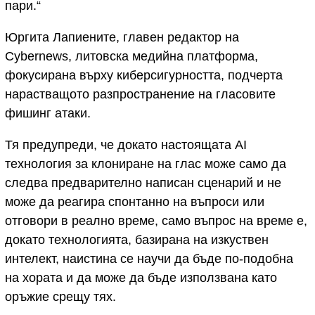
пари.“
Юргита Лапиените, главен редактор на
Cybernews, литовска медийна платформа,
фокусирана върху киберсигурността, подчерта
нарастващото разпространение на гласовите
фишинг атаки.
Тя предупреди, че докато настоящата AI
технология за клониране на глас може само да
следва предварително написан сценарий и не
може да реагира спонтанно на въпроси или
отговори в реално време, само въпрос на време е,
докато технологията, базирана на изкуствен
интелект, наистина се научи да бъде по-подобна
на хората и да може да бъде използвана като
оръжие срещу тях.