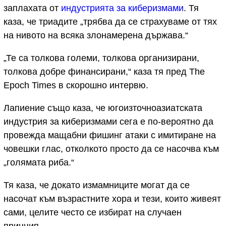
заплахата от
индустрията за киберизмами
. Тя
каза, че триадите „трябва да се страхуваме от тях
на нивото на всяка злонамерена държава.“
„Те са толкова големи, толкова организирани,
толкова добре финансирани,“ каза тя пред The
Epoch Times в скорошно интервю.
Лапиение също каза, че югоизточноазиатската
индустрия за киберизмами сега е по-вероятно да
провежда мащабни фишинг атаки с имитиране на
човешки глас, отколкото просто да се насочва към
„голямата риба.“
Тя каза, че докато измамниците могат да се
насочат към възрастните хора и тези, които живеят
сами, целите често се избират на случаен
принцип.