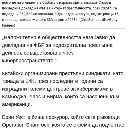
помогне на агенцията в борбата с нарастващите заплахи. Според
последния доклад на ФБР за интернет престъпността, през 2024 г. са
подадени 859,532 оплаквания, с докладвани загуби, надхвърлящи 16
милиарда долара — скок с 33% спрямо 2023 г. (Chip Somodevilla/Getty
Images)
„Наложително е обществеността незабавно да
докладва на ФБР за подозрителна престъпна
дейност, осъществявана чрез
киберпространството.“
Китайски организирани престъпни синдикати, като
триадата 14K, през последните години са
изградили големи центрове за киберизмами в
Камбоджа, Лаос и Бирма, които са насочени към
американци.
Ерин Уест е бивш прокурор, който сега ръководи
Operation Shamrock, която се стреми да подчертае