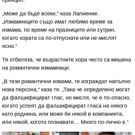
„Може да бъде всеки,“ каза Лапиение.
„Измамниците също имат любимо време за
измама, по време на празниците или сутрин,
когато хората са по-отпуснати или не мислят
ясно.“
Тя отбеляза, че възрастните хора често са мишена
на романтични измамници.
„В тези романтични измами, те изграждат напълно
нова персона,“ каза тя. „Така че определено могат
да фалшифицират глас, но мисля, че е по-опасно,
когато успеят да фалшифицират гласа на някого
като роднина, или може би някой в компанията,
или някой, когото познавате… Много по-лично е.“