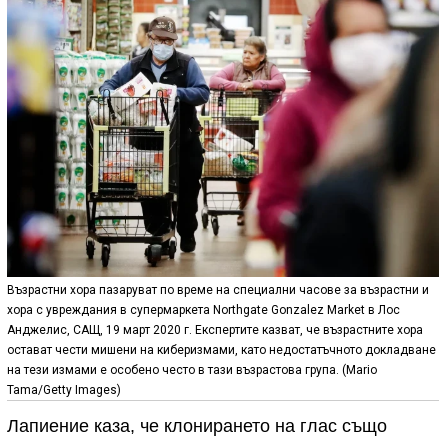
Възрастни хора пазаруват по време на специални часове за възрастни и
хора с увреждания в супермаркета Northgate Gonzalez Market в Лос
Анджелис, САЩ, 19 март 2020 г. Експертите казват, че възрастните хора
остават чести мишени на киберизмами, като недостатъчното докладване
на тези измами е особено често в тази възрастова група. (Mario
Tama/Getty Images)
Лапиение каза, че клонирането на глас също