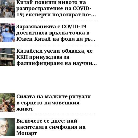
Китай повиши нивото на
разпространение на COVID-
19; експерти подозират по-
тежка ситуация
Заразяванията с COVID-19
достигнаха връхна точка в
Южен Китай на фона на ръст
в цялата страна
Китайски учени обявиха, че
ККП принуждава за
фалшифициране на научни
данни
Силата на малките ритуали
в сърцето на човешкия
живот
Включете се днес: най-
наситената симфония на
Моцарт