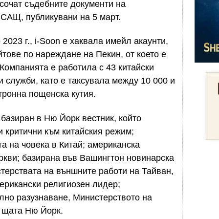
 сочат съдебните документи на
САЩ, публикувани на 5 март.
 2023 г., i-Soon е хаквала имейл акаунти,
тове по нареждане на Пекин, от което е
Компанията е работила с 43 китайски
 служби, като е таксувала между 10 000 и
тронна пощенска кутия.
 базиран в Ню Йорк вестник, който
и критични към китайския режим;
а на човека в Китай; американска
ркви; базирана във Вашингтон новинарска
терствата на външните работи на Тайван,
ерикански религиозен лидер;
лно разузнаване, Министерството на
 щата Ню Йорк.