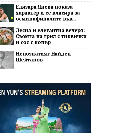
Елизара Янева показа
характер и се класира за
осминафиналите във
Варшава след впечатляващ
Лесна и елегантна вечеря:
обрат
Сьомга на грил с тиквички
и сос с копър
Непознатият Найден
Шейтанов