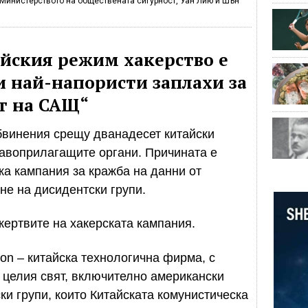
 Министерството на обществената сигурност, Уан Лию и Шън
йския режим хакерство е
и най-напористи заплахи за
т на САЩ“
бвинения срещу дванадесет китайски
равоприлагащите органи. Причината е
ка кампания за кражба на данни от
е на дисидентски групи.
жертвите на хакерската кампания.
on – китайска технологична фирма, с
о целия свят, включително американски
ки групи, които Китайската комунистическа