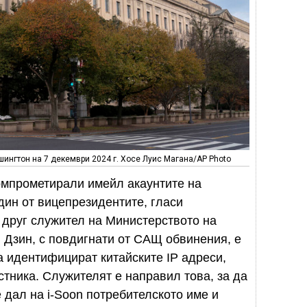
ингтон на 7 декември 2024 г. Хосе Луис Магана/AP Photo
компрометирали имейл акаунтите на
дин от вицепрезидентите, гласи
. друг служител на Министерството на
 Дзин, с повдигнати от САЩ обвинения, е
а идентифицират китайските IP адреси,
стника. Служителят е направил това, за да
 дал на i-Soon потребителското име и