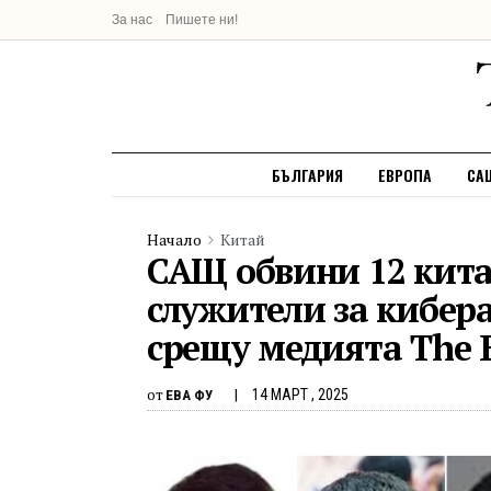
За нас
Пишете ни!
БЪЛГАРИЯ
ЕВРОПА
СА
Начало
Китай
САЩ обвини 12 кита
служители за кибер
срещу медията The 
от
14 МАРТ , 2025
ЕВА ФУ