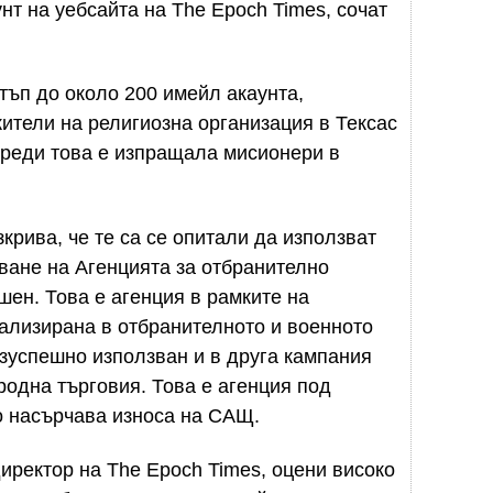
нт на уебсайта на The Epoch Times, сочат
тъп до около 200 имейл акаунта,
тели на религиозна организация в Тексас
преди това е изпращала мисионери в
крива, че те са се опитали да използват
ване на Агенцията за отбранително
шен. Това е агенция в рамките на
ализирана в отбранителното и военното
зуспешно използван и в друга кампания
одна търговия. Това е агенция под
о насърчава износа на САЩ.
иректор на The Epoch Times, оцени високо