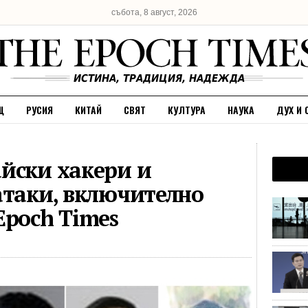
събота, 8 август, 2026
Щ
РУСИЯ
КИТАЙ
СВЯТ
КУЛТУРА
НАУКА
ДУХ И 
йски хакери и
атаки, включително
Epoch Times