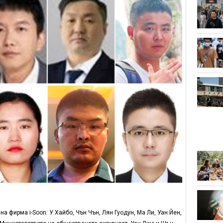
а фирма i-Soon: У Хайбо, Чън Чън, Лян Гуодун, Mа Ли, Уан Йен,