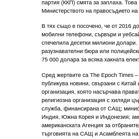
партия (ККП) смята за заплаха. Това
Министерството на правосъдието на 
В тях също е посочено, че от 2016 до
мобилни телефони, сървъри и уебсай
спечелила десетки милиони долари. 
разузнавателни бюра или полицейски
75 000 долара за всяка хакната елек
Сред жертвите са The Epoch Times –
публикува новини, свързани с Китай 
организация, която насърчава прават
религиозна организация с хиляди цъ
служба, финансирана от САЩ; минис
Индия, Южна Корея и Индонезия; ам
американската Агенция за отбраните
търговията на САЩ и Асамблеята на