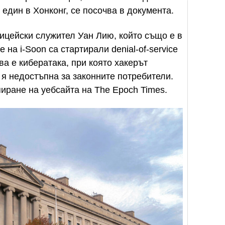
един в Хонконг, се посочва в документа.
ицейски служител Уан Лию, който също е в
на i-Soon са стартирали denial-of-service
ва е кибератака, при която хакерът
 я недостъпна за законните потребители.
иране на уебсайта на The Epoch Times.