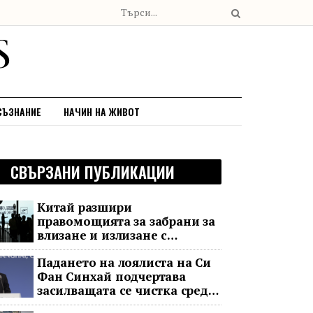
СЪЗНАНИЕ
НАЧИН НА ЖИВОТ
СВЪРЗАНИ ПУБЛИКАЦИИ
Китай разшири
правомощията за забрани за
влизане и излизане с
всеобхватни нови правила
Падането на лоялиста на Си
Фан Синхай подчертава
засилващата се чистка сред
финансовия елит на Китай