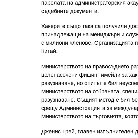
паролата на администраторския акау
съдебните документи.
Хакерите също така са получили дос
принадлежащи на мениджъри и служи
с милиони членове. Организацията 
Китай.
Министерството на правосъдието раз
целенасочени фишинг имейли за хак
разузнаване, но опитът е бил неуспе
Министерството на отбраната, специ
разузнаване. Същият метод е бил бе
срещу Администрацията за междунар
Министерството на търговията, коят
Дженис Трей, главен изпълнителен д