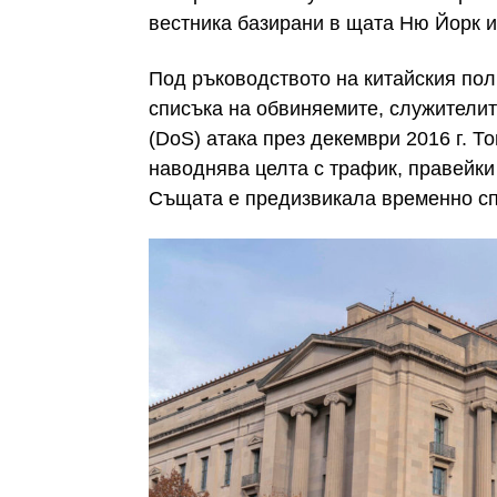
вестника базирани в щата Ню Йорк и 
Под ръководството на китайския пол
списъка на обвиняемите, служителите 
(DoS) атака през декември 2016 г. То
наводнява целта с трафик, правейки
Същата е предизвикала временно сп