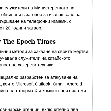
ама служители на Министерството на
а обвинени в заговор за извършване на
звършване на телефонни измами, с
т 20 години затвор.
 The Epoch Times
ични методи за хакване на своите жертви.
учавала служители на китайското
ност на хакерски техники.
ециално разработен за атакуване на
които Microsoft Outlook, Gmail, Android
ийна платформа X и компютърни системи
новинарски агенции, включително два