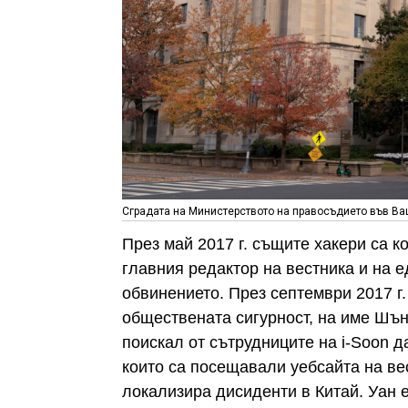
Сградата на Министерството на правосъдието във Ваш
През май 2017 г. същите хакери са 
главния редактор на вестника и на е
обвинението. През септември 2017 г
обществената сигурност, на име Шън
поискал от сътрудниците на i-Soon д
които са посещавали уебсайта на ве
локализира дисиденти в Китай. Уан е