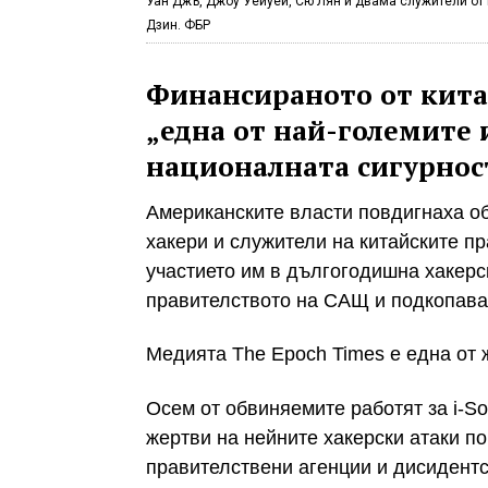
Уан Джъ, Джоу Уейуей, Сю Лян и двама служители от
Дзин. ФБР
Финансираното от кита
„една от най-големите 
националната сигурнос
Американските власти повдигнаха о
хакери и служители на китайските п
участието им в дългогодишна хакерс
правителството на САЩ и подкопаван
Медията The Epoch Times е една от 
Осем от обвиняемите работят за i-So
жертви на нейните хакерски атаки п
правителствени агенции и дисидентс