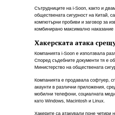
Сътрудниците на i-Soon, както и дв
обществената сигурност на Китай, с
компютърни пробиви и заговор за и
комбинирано максимално наказание о
Хакерската атака срещу
Компанията i-Soon е и
зползвала разл
Според съдебните документи тя е об
Министерство на обществената сигур
Компанията е продавала софтуер, сп
акаунти в различни приложения, сред 
мобилни телефони, социалната мед
като Windows, Macintosh и Linux.
Хакерите са атакували поне четири 