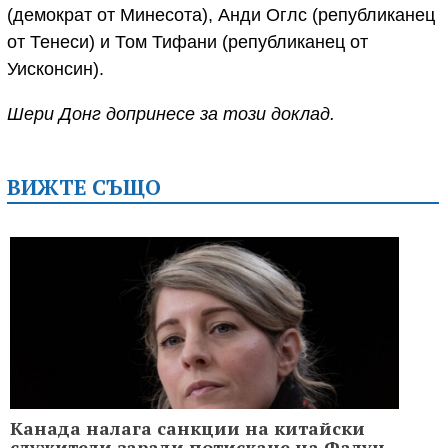
(демократ от Минесота), Анди Оглс (републиканец
от Тенеси) и Том Тифани (републиканец от
Уисконсин).
Шери Донг допринесе за този доклад.
ВИЖТЕ СЪЩО
Канада налага санкции на китайски
служители заради потискане на Фалун