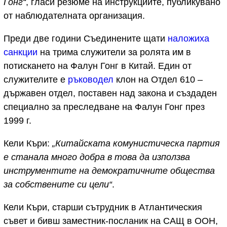
Гонг“
, гласи резюме на инструкциите, публикувано
от наблюдателната организация.
Преди две години Съединените щати
наложиха
санкции
на трима служители за ролята им в
потискането на Фалун Гонг в Китай. Един от
служителите е
ръководел
клон на Отдел 610 –
държавен отдел, поставен над закона и създаден
специално за преследване на Фалун Гонг през
1999 г.
Кели Къри:
„Китайската комунистическа партия
е станала много добра в това да използва
инструментите на демократичните общества
за собствените си цели“
.
Кели Къри, старши сътрудник в Атлантическия
съвет и бивш заместник-посланик на САЩ в ООН,