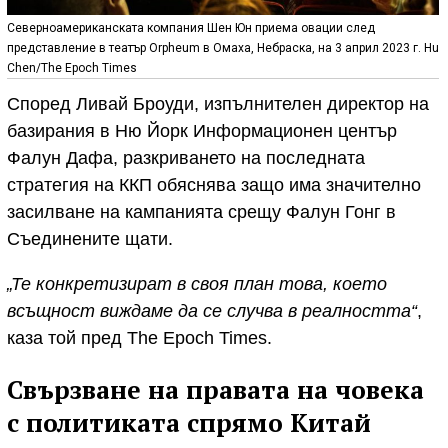
Северноамериканската компания Шен Юн приема овации след
представление в театър Orpheum в Омаха, Небраска, на 3 април 2023 г. Hu
Chen/The Epoch Times
Според Ливай Броуди, изпълнителен директор на
базирания в Ню Йорк Информационен център
Фалун Дафа, разкриването на последната
стратегия на ККП обяснява защо има значително
засилване на кампанията срещу Фалун Гонг в
Съединените щати.
„Те конкретизират в своя план това, което
всъщност виждаме да се случва в реалността“
,
каза той пред The Epoch Times.
Свързване на правата на човека
с политиката спрямо Китай