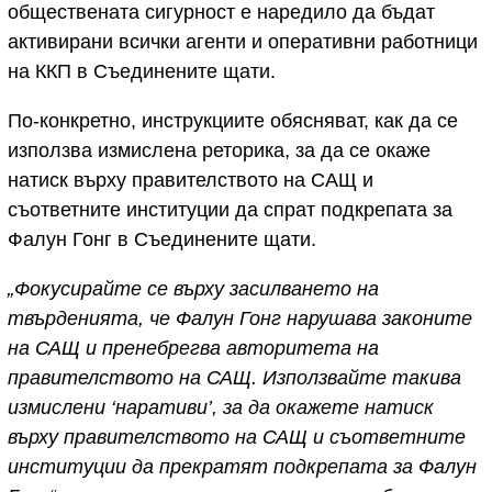
обществената сигурност е наредило да бъдат
активирани всички агенти и оперативни работници
на ККП в Съединените щати.
По-конкретно, инструкциите обясняват, как да се
използва измислена реторика, за да се окаже
натиск върху правителството на САЩ и
съответните институции да спрат подкрепата за
Фалун Гонг в Съединените щати.
„Фокусирайте се върху засилването на
твърденията, че Фалун Гонг нарушава законите
на САЩ и пренебрегва авторитета на
правителството на САЩ. Използвайте такива
измислени ‘наративи’, за да окажете натиск
върху правителството на САЩ и съответните
институции да прекратят подкрепата за Фалун