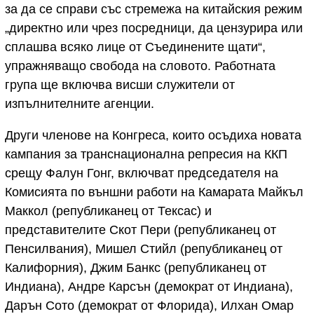
за да се справи със стремежа на китайския режим
„директно или чрез посредници, да цензурира или
сплашва всяко лице от Съединените щати“,
упражняващо свобода на словото. Работната
група ще включва висши служители от
изпълнителните агенции.
Други членове на Конгреса, които осъдиха новата
кампания за транснационална репресия на ККП
срещу Фалун Гонг, включват председателя на
Комисията по външни работи на Камарата Майкъл
Маккол (републиканец от Тексас) и
представителите Скот Пери (републиканец от
Пенсилвания), Мишел Стийл (републиканец от
Калифорния), Джим Банкс (републиканец от
Индиана), Андре Карсън (демократ от Индиана),
Дарън Сото (демократ от Флорида), Илхан Омар