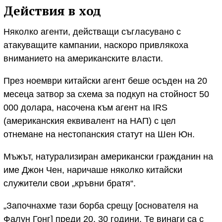
Действия в ход
Няколко агенти, действащи съгласувано с
атакуващите кампании, наскоро привлякоха
вниманието на американските власти.
През ноември китайски агент беше осъден на 20
месеца затвор за схема за подкуп на стойност 50
000 долара, насочена към агент на IRS
(американския еквивалент на НАП) с цел
отнемане на нестопанския статут на Шен Юн.
Мъжът, натурализиран американски гражданин на
име Джон Чен, наричаше няколко китайски
служители свои „кръвни братя“.
„Започнахме тази борба срещу [основателя на
Фалун Гонг] преди 20, 30 години. Те винаги са с