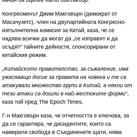
начин да оцелее като диктатор.“
Конгресменът Джим Макговърн (демократ от
Масачузетс), член на двупартийната Конгресно-
изпълнителна комисия за Китай, каза, че се
надява всички да могат да „се изправят и да
осъдят“ тайните дейности, спонсорирани от
китайския режим.
„Китайското правителство, за съжаление, има
ужасяващо досие за правата на човека и те са
атакували множество групи в Китай, а някои от
тези атаки са дошли в най-жестоките форми“
,
каза той пред The Epoch Times.
Г-н Макговърн каза, че отчетността е ключова, за
да се гарантира, че дисидентите, които са
намерили свобода в Съединените щати, няма