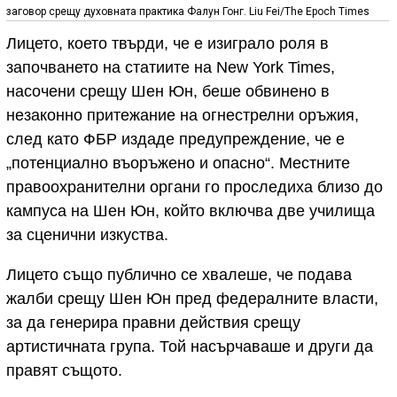
заговор срещу духовната практика Фалун Гонг. Liu Fei/The Epoch Times
Лицето, което твърди, че е изиграло роля в
започването на статиите на New York Times,
насочени срещу Шен Юн, беше обвинено в
незаконно притежание на огнестрелни оръжия,
след като ФБР издаде предупреждение, че е
„потенциално въоръжено и опасно“. Местните
правоохранителни органи го проследиха близо до
кампуса на Шен Юн, който включва две училища
за сценични изкуства.
Лицето също публично се хвалеше, че подава
жалби срещу Шен Юн пред федералните власти,
за да генерира правни действия срещу
артистичната група. Той насърчаваше и други да
правят същото.