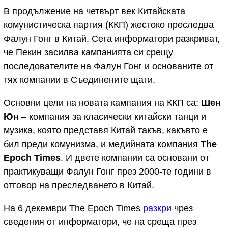
В продължение на четвърт век Китайската
комунистическа партия (ККП) жестоко преследва
Фалун Гонг в Китай. Сега информатори разкриват,
че Пекин засилва кампанията си срещу
последователите на Фалун Гонг и основаните от
тях компании в Съединените щати.
Основни цели на новата кампания на ККП са:
Шен
Юн
– компания за класически китайски танци и
музика, която представя Китай такъв, какъвто е
бил преди комунизма, и медийната компания
The
Epoch Times
. И двете компании са основани от
практикуващи Фалун Гонг през 2000-те години в
отговор на преследването в Китай.
На 6 декември The Epoch Times
разкри
чрез
сведения от информатори, че на среща през