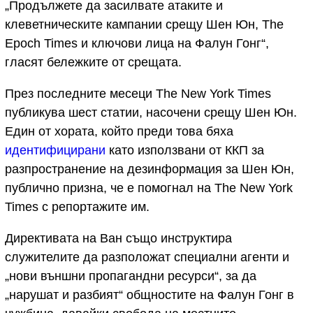
„Продължете да засилвате атаките и
клеветническите кампании срещу Шен Юн, The
Epoch Times и ключови лица на Фалун Гонг“,
гласят бележките от срещата.
През последните месеци The New York Times
публикува шест статии, насочени срещу Шен Юн.
Един от хората, който преди това бяха
идентифицирани
като използвани от ККП за
разпространение на дезинформация за Шен Юн,
публично призна, че е помогнал на The New York
Times с репортажите им.
Директивата на Ван също инструктира
служителите да разположат специални агенти и
„нови външни пропагандни ресурси“, за да
„нарушат и разбият“ общностите на Фалун Гонг в