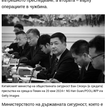
вътрешното преследване, а втората – върху
операциите в чужбина.
Китайският министър на обществената сигурност Ван Сяохун (в средата)
присъства на среща в Пекин на 20 юни 2024 г. NG Han Guan/POOL/AFP via
Getty Images
Министерството на държавната сигурност, което е