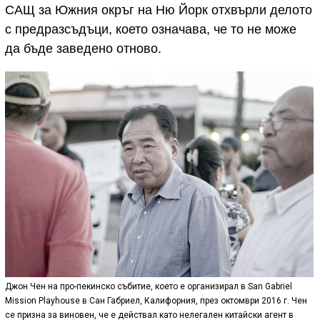
САЩ за Южния окръг на Ню Йорк отхвърли делото
с предразсъдъци, което означава, че то не може
да бъде заведено отново.
Джон Чен на про-пекинско събитие, което е организирал в San Gabriel
Mission Playhouse в Сан Габриел, Калифорния, през октомври 2016 г. Чен
се призна за виновен, че е действал като нелегален китайски агент в