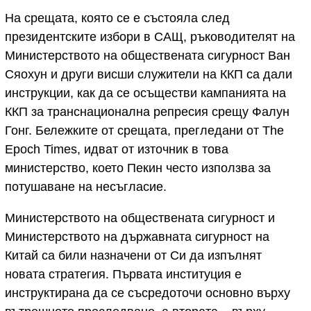
На срещата, която се е състояла след
президентските избори в САЩ, ръководителят на
Министерството на обществената сигурност Ван
Сяохун и други висши служители на ККП са дали
инструкции, как да се осъществи кампанията на
ККП за транснационална репресия срещу Фалун
Гонг. Бележките от срещата, прегледани от The
Epoch Times, идват от източник в това
министерство, което Пекин често използва за
потушаване на несъгласие.
Министерството на обществената сигурност и
Министерството на държавната сигурност на
Китай са били назначени от Си да изпълнят
новата стратегия. Първата институция е
инструктирана да се съсредоточи основно върху