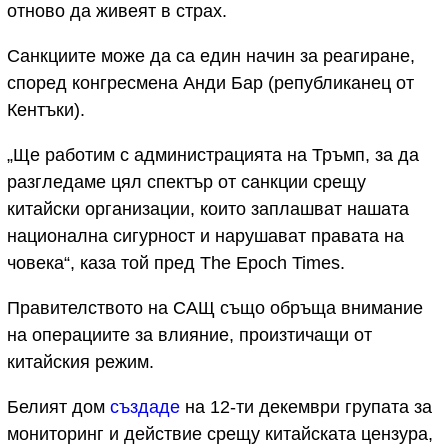
отново да живеят в страх.
Санкциите може да са един начин за реагиране,
според конгресмена Анди Бар (републиканец от
Кентъки).
„Ще работим с администрацията на Тръмп, за да
разгледаме цял спектър от санкции срещу
китайски организации, които заплашват нашата
национална сигурност и нарушават правата на
човека“, каза той пред The Epoch Times.
Правителството на САЩ също обръща внимание
на операциите за влияние, произтичащи от
китайския режим.
Белият дом
създаде
на 12-ти декември групата за
мониторинг и действие срещу китайската цензура,