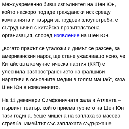
Междувременно бивш изпълнител на Шен Юн,
който наскоро подаде граждански иск срещу
компанията и твърди за трудови злоупотреби, е
сътрудничил с китайска правителствена
организация, според
изявление
на Шен Юн.
„Когато прахът се уталожи и димът се разсее, за
американския народ ще стане ужасяващо ясно, че
Китайската комунистическа партия (ККП) е
улеснила разпространението на фалшиви
наративи в основните медии в голям мащаб“, каза
Шен Юн в изявлението.
На 11 декември Симфоничната зала в Атланта –
първият театър, който приема турнето на Шен Юн
тази година, беше мишена на заплаха за масова
стрелба. Имейлът със заплахата съдържаше