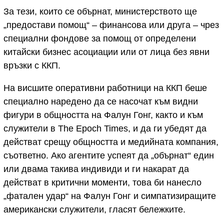
За тези, които се обърнат, министерството ще
„предостави помощ“ – финансова или друга – чрез
специални фондове за помощ от определени
китайски бизнес асоциации или от лица без явни
връзки с ККП.
На висшите оперативни работници на ККП беше
специално наредено да се насочат към видни
фигури в общността на Фалун Гонг, както и към
служители в The Epoch Times, и да ги убедят да
действат срещу общността и медийната компания,
съответно. Ако агентите успеят да „обърнат“ един
или двама такива индивиди и ги накарат да
действат в критични моменти, това би нанесло
„фатален удар“ на Фалун Гонг и симпатизиращите
американски служители, гласят бележките.