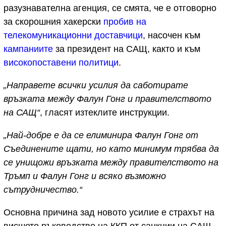
разузнавателна агенция, се смята, че е отговорно
за скорошния хакерски
пробив на
телекомуникационни доставчици
, насочен към
кампаниите
за президент на САЩ, както и към
високопоставени политици
.
„Направете всички усилия да саботирате
връзката между Фалун Гонг и правителството
на САЩ“
, гласят изтеклите инструкции.
„Най-добре е да се елиминира Фалун Гонг от
Съединените щати, но като минимум трябва да
се унищожи връзката между правителството на
Тръмп и Фалун Гонг и всяко възможно
сътрудничество.“
Основна причина зад новото усилие е страхът на
висшето ръководство на ККП от санкции на САЩ