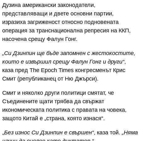
Дузина американски законодатели,
представляващи и двете основни партии,
изразиха загриженост относно подновената
операция за транснационална репресия на ККП,
насочена срещу Фалун Гонг.
„Си Дзинпин ще бъде запомнен с жестокостите,
които е извършил срещу Фалун Гонг и други“
,
каза пред The Epoch Times конгресменът Крис
Смит (републиканец от Ню Джърси).
Смит и няколко други политици смятат, че
Съединените щати трябва да свържат
икономическата политика с правата на човека,
защото Китай е „страна, която изнася“.
„
Без износ Си Дзинпин е свършен“
, каза той.
„Няма