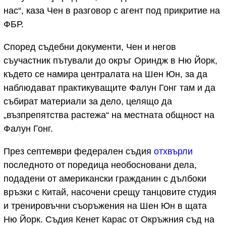
нас“, каза Чен в разговор с агент под прикритие на
ФБР.
Според съдебни документи, Чен и негов
съучастник пътували до окръг Ориндж в Ню Йорк,
където се намира централата на Шен Юн, за да
наблюдават практикуващите Фалун Гонг там и да
събират материали за дело, целящо да
„възпрепятства растежа“ на местната общност на
Фалун Гонг.
През септември федерален съдия
отхвърли
последното от поредица необосновани дела,
подадени от американски гражданин с дълбоки
връзки с Китай, насочени срещу танцовите студия
и тренировъчни съоръжения на Шен Юн в щата
Ню Йорк. Съдия Кенет Карас от Окръжния съд на