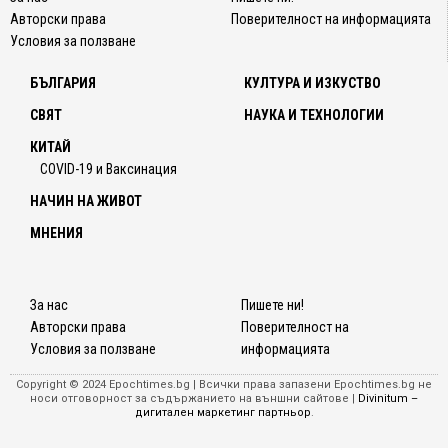
Авторски права
Поверителност на информацията
Условия за ползване
БЪЛГАРИЯ
КУЛТУРА И ИЗКУСТВО
СВЯТ
НАУКА И ТЕХНОЛОГИИ
КИТАЙ
COVID-19 и Ваксинация
НАЧИН НА ЖИВОТ
МНЕНИЯ
За нас
Пишете ни!
Авторски права
Поверителност на
Условия за ползване
информацията
Copyright © 2024 Epochtimes.bg | Всички права запазени Epochtimes.bg не
носи отговорност за съдържанието на външни сайтове |
Divinitum –
дигитален маркетинг партньор
.