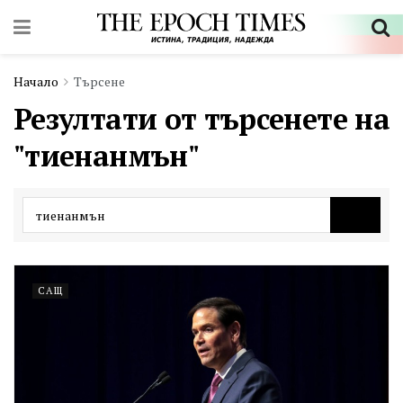
Начало
Търсене
Резултати от търсенете на
"тиенанмън"
САЩ