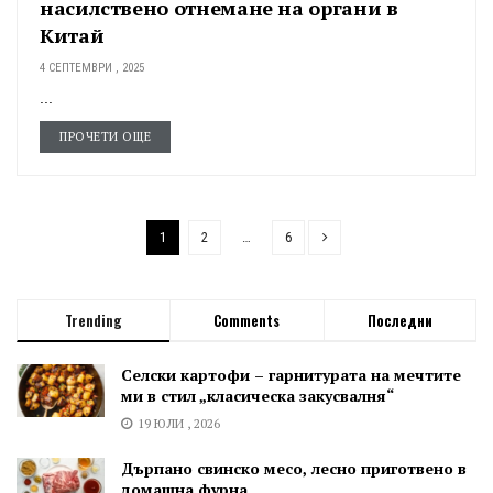
насилствено отнемане на органи в
Китай
4 СЕПТЕМВРИ , 2025
...
ПРОЧЕТИ ОЩЕ
1
2
…
6
Trending
Comments
Последни
Селски картофи – гарнитурата на мечтите
ми в стил „класическа закусвалня“
19 ЮЛИ , 2026
Дърпано свинско месо, лесно приготвено в
домашна фурна