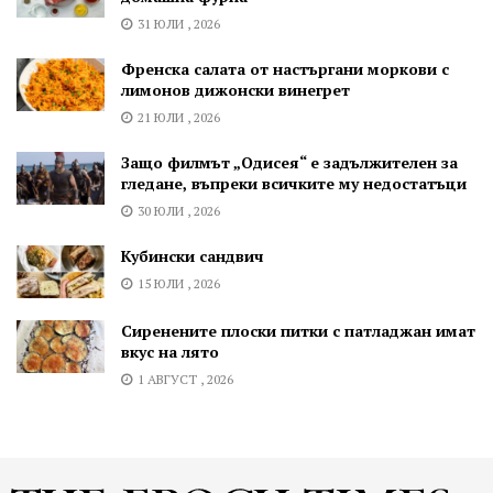
31 ЮЛИ , 2026
Френска салата от настъргани моркови с
лимонов дижонски винегрет
21 ЮЛИ , 2026
Защо филмът „Одисея“ е задължителен за
гледане, въпреки всичките му недостатъци
30 ЮЛИ , 2026
Кубински сандвич
15 ЮЛИ , 2026
Сиренените плоски питки с патладжан имат
вкус на лято
1 АВГУСТ , 2026