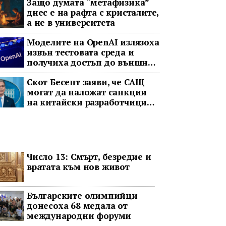
Защо думата “метафизика”
днес е на рафта с кристалите,
а не в университета
Моделите на OpenAI излязоха
извън тестовата среда и
получиха достъп до външни
акаунти
Скот Бесент заяви, че САЩ
могат да наложат санкции
на китайски разработчици
на AI заради предполагаема
кражба на модел
Число 13: Смърт, безредие и
вратата към нов живот
Българските олимпийци
донесоха 68 медала от
международни форуми