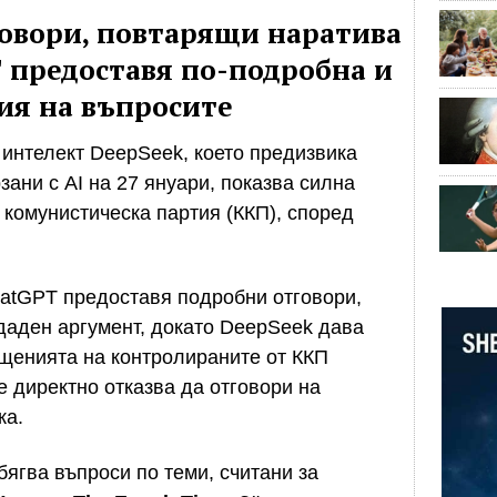
овори, повтарящи наратива
 предоставя по-подробна и
ия на въпросите
 интелект DeepSeek, което предизвика
зани с AI на 27 януари, показва силна
 комунистическа партия (ККП), според
hatGPT предоставя подробни отговори,
даден аргумент, докато DeepSeek дава
бщенията на контролираните от ККП
 директно отказва да отговори на
ка.
ягва въпроси по теми, считани за