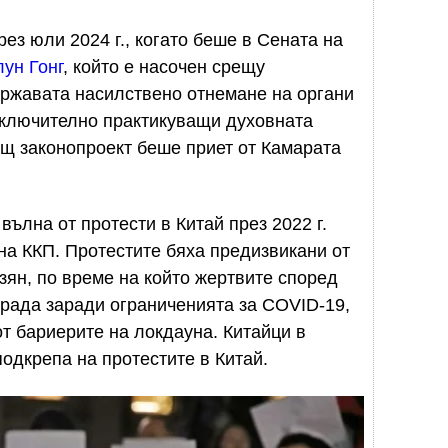
ез юли 2024 г., когато беше в Сената на
ун Гонг
, който е насочен срещу
ържавата насилствено отнемане на органи
 включително практикуващи духовната
щ законопроект беше приет от Камарата
ълна от протести в Китай през 2022 г.
а ККП. Протестите бяха предизвикани от
ян, по време на който жертвите според
рада заради ограниченията за COVID-19,
от бариерите на локдауна. Китайци в
одкрепа на протестите в Китай.