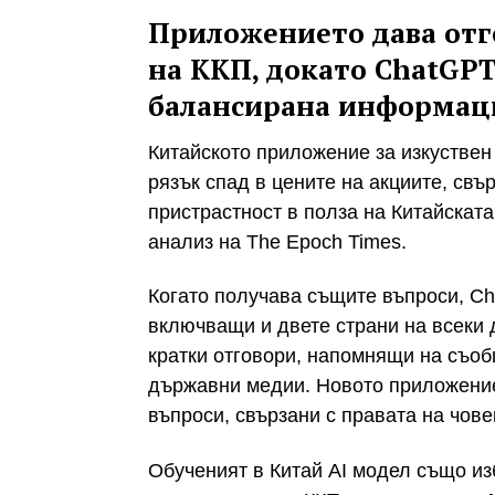
Приложението дава отг
на ККП, докато ChatGPT
балансирана информац
Китайското приложение за изкуствен
рязък спад в цените на акциите, свър
пристрастност в полза на Китайската
анализ на The Epoch Times.
Когато получава същите въпроси, C
включващи и двете страни на всеки 
кратки отговори, напомнящи на съо
държавни медии. Новото приложение
въпроси, свързани с правата на чове
Обученият в Китай AI модел също изб