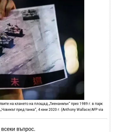
вите на клането на площад „Тиенанмън“ през 1989 г. в парк
Човекът пред танка“, 4 юни 2020 г. (Anthony Wallace/AFP via
всеки въпрос.