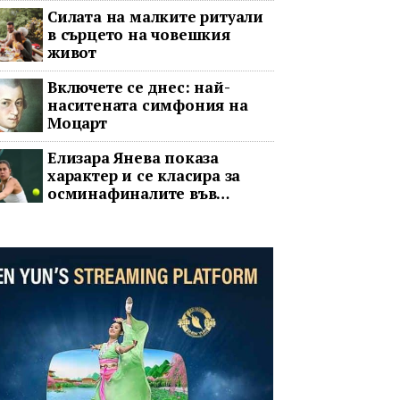
Силата на малките ритуали
в сърцето на човешкия
живот
Включете се днес: най-
наситената симфония на
Моцарт
Елизара Янева показа
характер и се класира за
осминафиналите във
Варшава след впечатляващ
обрат