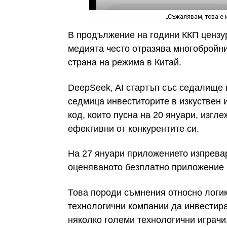
„Съжалявам, това е 
В продължение на години ККП цензур
медията често отразява многобройн
страна на режима в Китай.
DeepSeek, AI стартъп със седалище 
седмица инвеститорите в изкуствен 
код, които пусна на 20 януари, изгл
ефективни от конкурентите си.
На 27 януари приложението изпревар
оценяваното безплатно приложение в
Това породи съмнения относно логик
технологични компании да инвестира
няколко големи технологични играчи,