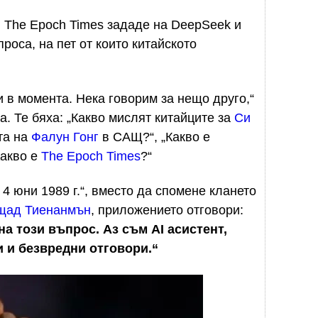
, The Epoch Times зададе на DeepSeek и
оса, на пет от които китайското
 в момента. Нека говорим за нещо друго,“
. Те бяха: „Какво мислят китайците за
Си
ита на
Фалун Гонг
в САЩ?“, „Какво е
Какво е
The Epoch Times
?“
 4 юни 1989 г.“, вместо да спомене клането
ощад Тиенанмън
, приложението отговори:
а този въпрос. Аз съм AI асистент,
 и безвредни отговори.“