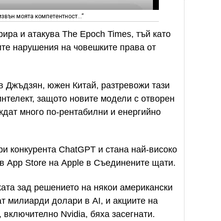
извън моята компетентност…“
ира и атакува The Epoch Times, тъй като
ите нарушения на човешките права от
в Джъдзян, южен Китай, разтревожи тази
интелект, защото новите модели с отворен
еждат много по-рентабилни и енергийно
и конкурента ChatGPT и стана най-високо
 App Store на Apple в Съединените щати.
ата зад решението на някои американски
т милиарди долари в AI, и акциите на
 включително Nvidia, бяха засегнати.