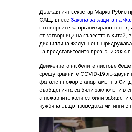
Държавният секретар Марко Рубио пр
САЩ, внесе
Закона за защита на Фал
отговорните за организираното от д
от затворници на съвестта в Китай,
дисциплина Фалун Гонг. Придружава
на представителите през юни 2024 г.
Движението на белите листове беше в
срещу крайните COVID-19 локдауни н
фатален пожар в апартамент в Синдз
съобщенията са били заключени в сг
а пожарните коли са били забавени 
чужбина също проведоха митинги в п