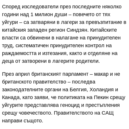
Според изследователи през последните няколко
години над 1 милион души – повечето от тях
уйгури – са затваряни в лагери за превъзпитание в
китайския западен регион Синдзян. Китайските
власти са обвинени в налагане на принудителен
труд, систематичен принудителен контрол на
раждаемостта и изтезания, както и отделяне на
деца от затворени в лагерите родители.
През април британският парламент – макар и не
британското правителство – последва
законодателните органи на Белгия, Холандия и
Канада, като заяви, че политиката на Пекин срещу
уйгурите представлява геноцид и престъпления
срещу човечеството. Правителството на САЩ
направи същото.