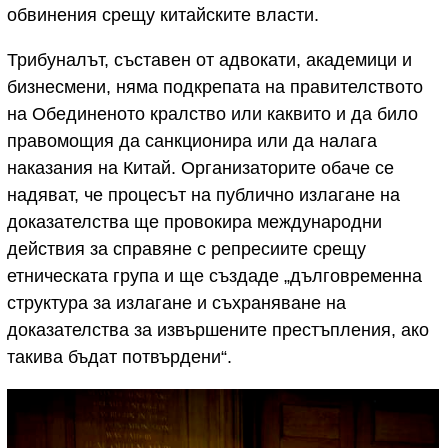
обвинения срещу китайските власти.
Трибуналът, съставен от адвокати, академици и
бизнесмени, няма подкрепата на правителството
на Обединеното кралство или каквито и да било
правомощия да санкционира или да налага
наказания на Китай. Организаторите обаче се
надяват, че процесът на публично излагане на
доказателства ще провокира международни
действия за справяне с репресиите срещу
етническата група и ще създаде „дълговременна
структура за излагане и съхраняване на
доказателства за извършените престъпления, ако
такива бъдат потвърдени“.