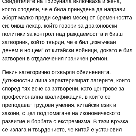
Свидетелите на Трибунала включваха и жена,
която сподели, че е била принудена да направи
аборт малко преди седмия месец от бременността
си; бивш лекар, който говори за драконовски
политики за контрол над раждаемостта и бивш
затворник, който твърди, че е бил „измъчван
денем и нощем” от китайски войници, докато е бил
затворен в отдалечения граничен регион.
Пекин категорично отхвърля обвиненията.
Длъжностни лица характеризират лагерите, които
според тях вече са затворени, като центрове за
професионална квалификация, в които се
преподават трудови умения, китайски език и
закони, с цел подпомагане на икономическото
развитие и борбата с екстремизма. В тази връзка
се излага и твърдението, че Китай е установил