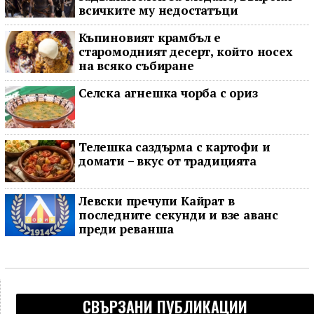
всичките му недостатъци
Къпиновият крамбъл е
старомодният десерт, който носех
на всяко събиране
Селска агнешка чорба с ориз
Телешка саздърма с картофи и
домати – вкус от традицията
Левски пречупи Кайрат в
последните секунди и взе аванс
преди реванша
СВЪРЗАНИ ПУБЛИКАЦИИ