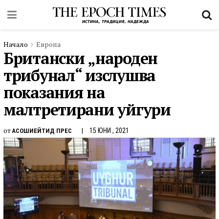
Начало
Европа
Британски „народен
трибунал“ изслушва
показания на
малтретирани уйгури
от
15 ЮНИ , 2021
АСОШИЕЙТИД ПРЕС