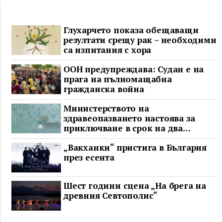
Глухарчето показа обещаващи
резултати срещу рак – необходими
са изпитания с хора
ООН предупреждава: Судан е на
прага на пълномащабна
гражданска война
Министерството на
здравеопазването настоява за
приключване в срок на два
ключови строителни проекта
„Вакханки“ пристига в България
през есента
Шест години сцена „На брега на
древния Севтополис“