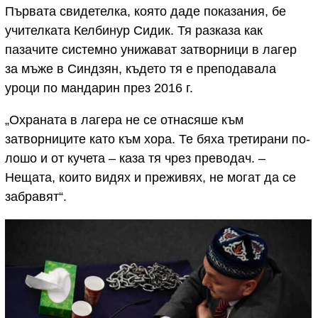
Първата свидетелка, която даде показания, бе
учителката Келбинур Сидик. Тя разказа как
пазачите системно унижават затворници в лагер
за мъже в Синдзян, където тя е преподавала
уроци по мандарин през 2016 г.
„Охраната в лагера не се отнасяше към
затворниците като към хора. Те бяха третирани по-
лошо и от кучета – каза тя чрез преводач. –
Нещата, които видях и преживях, не могат да се
забравят“.