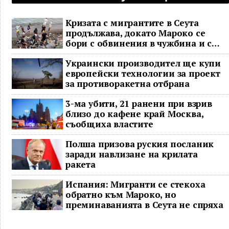
Кризата с мигрантите в Сеута
продължава, докато Мароко се
бори с обвинения в чужбина и с
гнева у дома
Украински производител ще купи
европейски технологии за проект
за противоракетна отбрана
3-ма убити, 21 ранени при взрив
близо до кафене край Москва,
съобщиха властите
Полша призова руския посланик
заради навлизане на крилата
ракета
Испания: Мигранти се стекоха
обратно към Мароко, но
преминаванията в Сеута не спряха