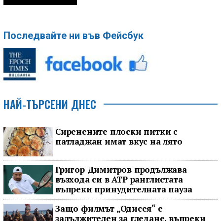
Последвайте ни във Фейсбук
НАЙ-ТЪРСЕНИ ДНЕС
Сиренените плоски питки с
патладжан имат вкус на лято
Григор Димитров продължава
възхода си в ATP ранглистата
въпреки принудителната пауза
Защо филмът „Одисея“ е
задължителен за гледане, въпреки