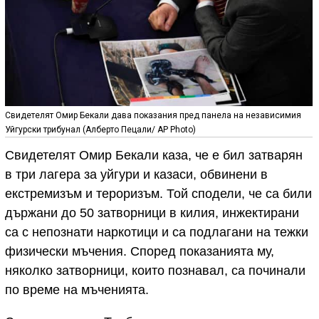
Свидетелят Омир Бекали дава показания пред панела на независимия
Уйгурски трибунал (Алберто Пецали/ AP Photo)
Свидетелят Омир Бекали каза, че е бил затварян
в три лагера за уйгури и казаси, обвинени в
екстремизъм и тероризъм. Той сподели, че са били
държани до 50 затворници в килия, инжектирани
са с непознати наркотици и са подлагани на тежки
физически мъчения. Според показанията му,
няколко затворници, които познавал, са починали
по време на мъченията.