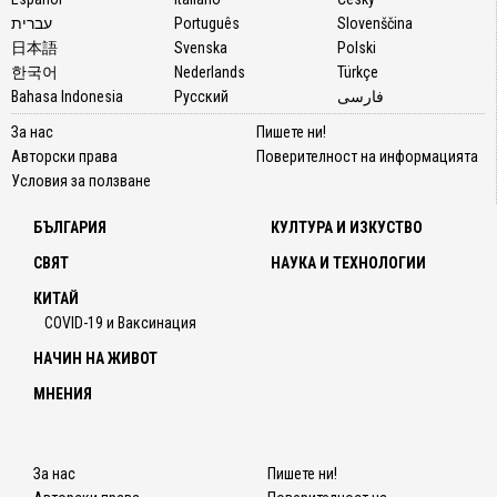
עברית
Português
Slovenščina
日本語
Svenska
Polski
한국어
Nederlands
Türkçe
Bahasa Indonesia
Русский
فارسی
За нас
Пишете ни!
Авторски права
Поверителност на информацията
Условия за ползване
БЪЛГАРИЯ
КУЛТУРА И ИЗКУСТВО
СВЯТ
НАУКА И ТЕХНОЛОГИИ
КИТАЙ
COVID-19 и Ваксинация
НАЧИН НА ЖИВОТ
МНЕНИЯ
За нас
Пишете ни!