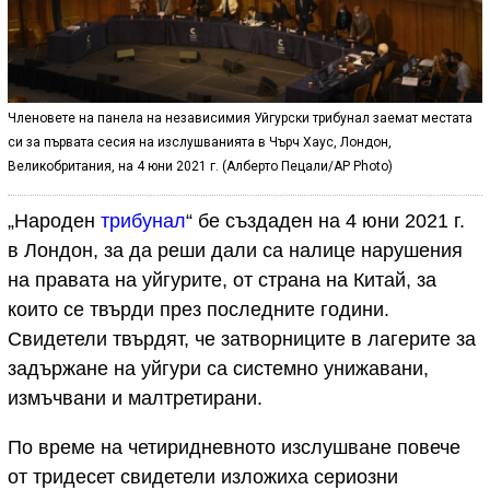
Членовете на панела на независимия Уйгурски трибунал заемат местата
си за първата сесия на изслушванията в Чърч Хаус, Лондон,
Великобритания, на 4 юни 2021 г. (Алберто Пецали/AP Photo)
„Народен
трибунал
“ бе създаден на 4 юни 2021 г.
в Лондон, за да реши дали са налице нарушения
на правата на уйгурите, от страна на Китай, за
които се твърди през последните години.
Свидетели твърдят, че затворниците в лагерите за
задържане на уйгури са системно унижавани,
измъчвани и малтретирани.
По време на четиридневното изслушване повече
от тридесет свидетели изложиха сериозни