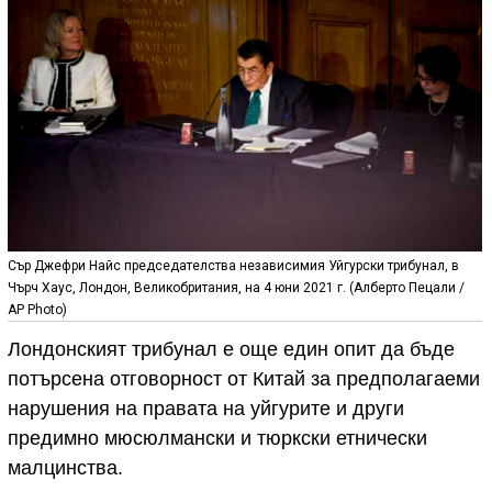
Сър Джефри Найс председателства независимия Уйгурски трибунал, в
Чърч Хаус, Лондон, Великобритания, на 4 юни 2021 г. (Алберто Пецали /
AP Photo)
Лондонският трибунал е още един опит да бъде
потърсена отговорност от Китай за предполагаеми
нарушения на правата на уйгурите и други
предимно мюсюлмански и тюркски етнически
малцинства.