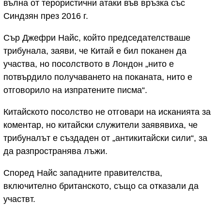
вълна от терористични атаки във връзка със
Синдзян през 2016 г.
Сър Джефри Найс, който председателстваше
трибунала, заяви, че Китай е бил поканен да
участва, но посолството в Лондон „нито е
потвърдило получаването на поканата, нито е
отговорило на изпратените писма“.
Китайското посолство не отговари на исканията за
коментар, но китайски служители заявявиха, че
трибуналът е създаден от „антикитайски сили“, за
да разпространява лъжи.
Според Найс западните правителства,
включително британското, също са отказали да
участвт.