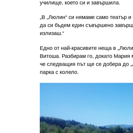
училище, което си и завършила.
„В „Люлин“ си нямаме само театър и
да си бъдем един съвършено завърше
излизаш.“
Едно от най-красивите неща в „Люлин
Витоша. Разбирам го, докато Мария 
че следващия път ще се добера до „
парка с колело.