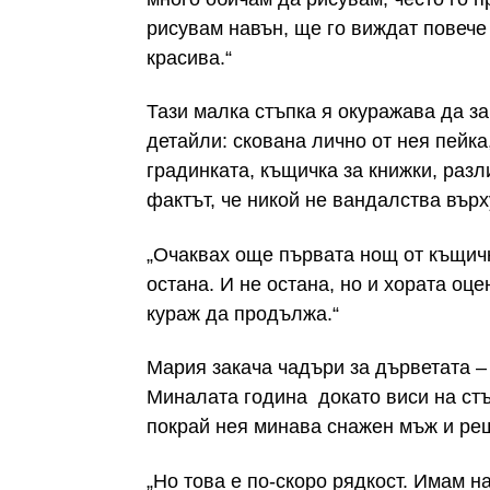
рисувам навън, ще го виждат повече
красива.“
Тази малка стъпка я окуражава да з
детайли: скована лично от нея пейка
градинката, къщичка за книжки, раз
фактът, че никой не вандалства върх
„Очаквах още първата нощ от къщичка
остана. И не остана, но и хората оце
кураж да продължа.“
Мария закача чадъри за дърветата – 
Миналата година докато виси на стъ
покрай нея минава снажен мъж и реш
„Но това е по-скоро рядкост. Имам н