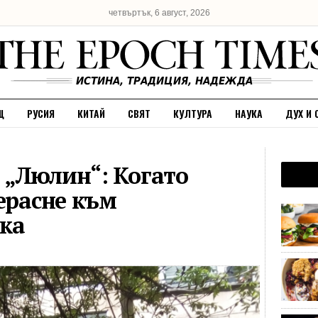
четвъртък, 6 август, 2026
Щ
РУСИЯ
КИТАЙ
СВЯТ
КУЛТУРА
НАУКА
ДУХ И 
 „Люлин“: Когато
ерасне към
ка