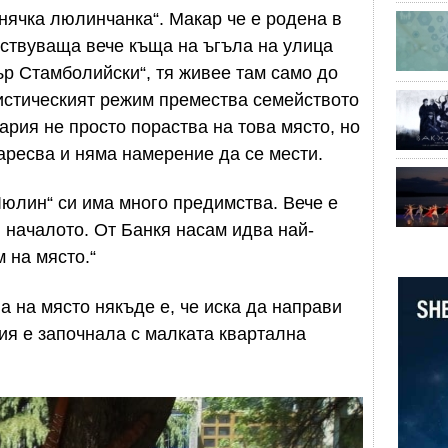
енячка люлинчанка“. Макар че е родена в
ствуваща вече къща на ъгъла на улица
р Стамболийски“, тя живее там само до
нистическият режим премества семейството
ария не просто пораства на това място, но
харесва и няма намерение да се мести.
Люлин“ си има много предимства. Вече е
в началото. От Банкя насам идва най-
м на място.“
ва на място някъде е, че иска да направи
ия е започнала с малката квартална