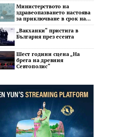
война
Министерството на
здравеопазването настоява
за приключване в срок на
два ключови строителни
„Вакханки“ пристига в
проекта
България през есента
Шест години сцена „На
брега на древния
Севтополис“