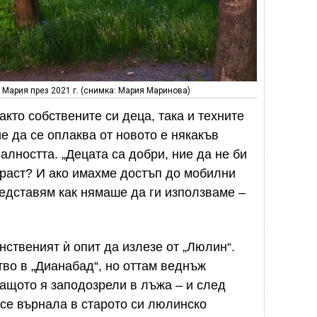
 Мария през 2021 г. (снимка: Мария Маринова)
кто собствените си деца, така и техните
е да се оплаква от новото е някакъв
лността. „Децата са добри, ние да не би
зраст? И ако имахме достъп до мобилни
редставям как нямаше да ги използваме –
нственият ѝ опит да излезе от „Люлин“.
во в „Дианабад“, но оттам веднъж
защото я заподозрели в лъжа – и след
 се върнала в старото си люлинско