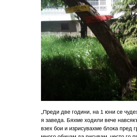
„Преди две години, на 1 юни се чуде
я заведа. Бяхме ходили вече навсяк
взех бои и изрисувахме блока пред 
много обичам да рисувам, често го п