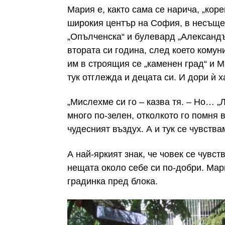
Мария е, както сама се нарича, „кор
широкия център на София, в несъще
„Опълченска“ и булевард „Александъ
втората си година, след което кому
им в строящия се „каменен град“ и М
тук отглежда и децата си. И дори ѝ 
„Мислехме си го – казва тя. – Но… „
много по-зелен, отколкото го помня 
чудесният въздух. А и тук се чувства
А най-яркият знак, че човек се чувст
нещата около себе си по-добри. Мар
градинка пред блока.