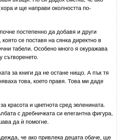
 хора и ще направи околността по-
апочне постепенно да добавя и други
, която се поставя на сянка директно в
лични табели. Особено много я окуражава
у сътворенето.
та за книги да не остане нищо. А пък тя
няваха това, което правя. Това ми даде
за красота и цветнота сред зеленината.
лбата с дребничката си елегантна фигура,
ава да ѝ помогне.
адежда, че ако привлека децата обаче, ще