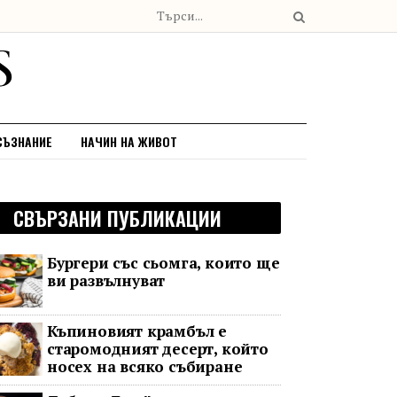
СЪЗНАНИЕ
НАЧИН НА ЖИВОТ
СВЪРЗАНИ ПУБЛИКАЦИИ
Бургери със сьомга, които ще
ви развълнуват
Къпиновият крамбъл е
старомодният десерт, който
носех на всяко събиране