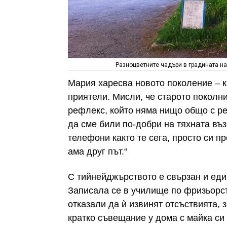
Разноцветните чадъри в градината на
Мария харесва новото поколение – ка
приятели. Мисли, че старото поколни
рефлекс, който няма нищо общо с реа
да сме били по-добри на тяхната въ
телефони както те сега, просто си п
ама друг път.“
С тийнейджърството е свързан и еди
Записала се в училище по фризьорст
отказали да ѝ извинят отсъствията, 
кратко съвещание у дома с майка си