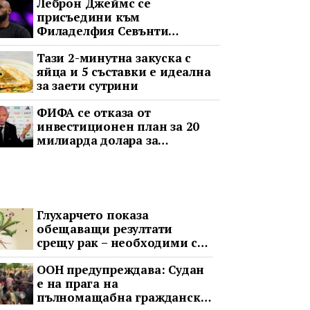
Леброн Джеймс се
присъедини към
Филаделфия Севънти
Сиксърс с 2-годишен договор
Тази 2-минутна закуска с
за 8 милиона долара
яйца и 5 съставки е идеална
за заети сутрини
ФИФА се отказа от
инвестиционен план за 20
милиарда долара за
Световното първенство след
остра реакция
Глухарчето показа
обещаващи резултати
срещу рак – необходими са
изпитания с хора
ООН предупреждава: Судан
е на прага на
пълномащабна гражданска