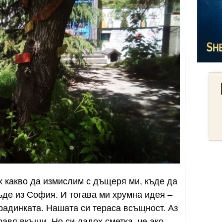
х какво да измислим с дъщеря ми, къде да
ъде из София. И тогава ми хрумна идея –
градинката. Нашата си тераса всъщност. Аз
равя вкъщи. Но си дадох сметка, че ако