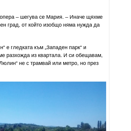
 опера – шегува се Мария. – Иначе щяхме
н град, от който изобщо няма нужда да
“ е гледката към „Западен парк“ и
ме разхожда из квартала. И си обещавам,
Люлин“ не с трамвай или метро, но през