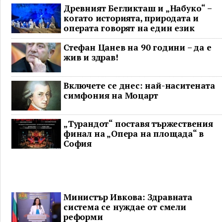
Древният Бегликташ и „Набуко“ –
когато историята, природата и
операта говорят на един език
Стефан Цанев на 90 години – да е
жив и здрав!
Включете се днес: най-наситената
симфония на Моцарт
„Турандот“ поставя тържествения
финал на „Опера на площада“ в
София
Министър Ивкова: Здравната
система се нуждае от смели
реформи