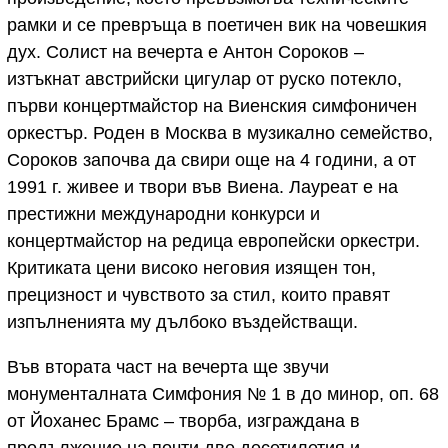
рамки и се превръща в поетичен вик на човешкия
дух. Солист на вечерта е Антон Сороков –
изтъкнат австрийски цигулар от руско потекло,
първи концертмайстор на Виенския симфоничен
оркестър. Роден в Москва в музикално семейство,
Сороков започва да свири още на 4 години, а от
1991 г. живее и твори във Виена. Лауреат е на
престижни международни конкурси и
концертмайстор на редица европейски оркестри.
Критиката цени високо неговия изящен тон,
прецизност и чувството за стил, които правят
изпълненията му дълбоко въздействащи.
Във втората част на вечерта ще звучи
монументалната Симфония № 1 в до минор, оп. 68
от Йоханес Брамс – творба, изграждана в