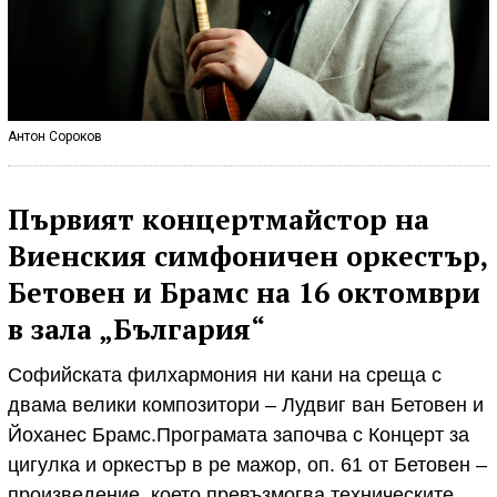
Антон Сороков
Първият концертмайстор на
Виенския симфоничен оркестър,
Бетовен и Брамс на 16 октомври
в зала „България“
Софийската филхармония ни кани на среща с
двама велики композитори – Лудвиг ван Бетовен и
Йоханес Брамс.Програмата започва с Концерт за
цигулка и оркестър в ре мажор, оп. 61 от Бетовен –
произведение, което превъзмогва техническите