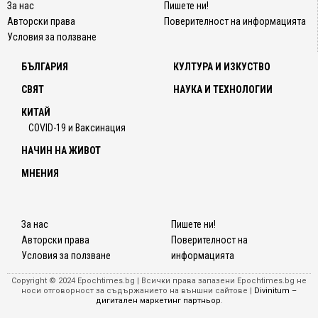
За нас
Пишете ни!
Авторски права
Поверителност на информацията
Условия за ползване
БЪЛГАРИЯ
КУЛТУРА И ИЗКУСТВО
СВЯТ
НАУКА И ТЕХНОЛОГИИ
КИТАЙ
COVID-19 и Ваксинация
НАЧИН НА ЖИВОТ
МНЕНИЯ
За нас
Пишете ни!
Авторски права
Поверителност на
Условия за ползване
информацията
Copyright © 2024 Epochtimes.bg | Всички права запазени Epochtimes.bg не
носи отговорност за съдържанието на външни сайтове |
Divinitum –
дигитален маркетинг партньор
.