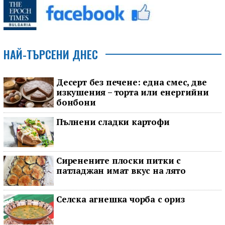
НАЙ-ТЪРСЕНИ ДНЕС
Десерт без печене: една смес, две
изкушения – торта или енергийни
бонбони
Пълнени сладки картофи
Сиренените плоски питки с
патладжан имат вкус на лято
Селска агнешка чорба с ориз