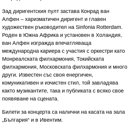
Зад диригентския пулт застава Конрад ван
Алфен – харизматичен диригент и главен
художествен ръководител на Sinfonia Rotterdam.
Роден в Южна Африка и установен в Холандия,
ван Алфен изгражда впечатляваща
международна кариера с участия с оркестри като
Монреалската филхармония, Токийската
филхармония, Московската филхармония и много
други. Известен със своя енергичен,
комуникативен и изчистен стил, той завладява
както музикантите, така и публиката с всяко свое
появяване на сцената.
Билети за концерта са налични на касата на зала
„България“ и в Ивентим.