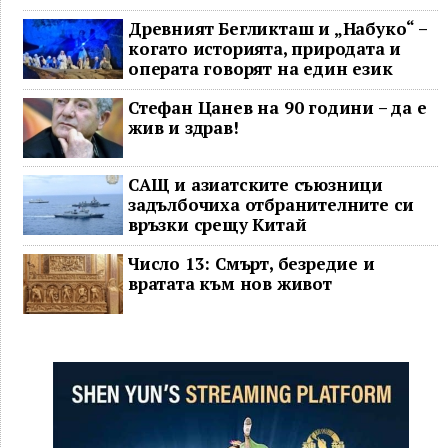
Древният Бегликташ и „Набуко“ –
когато историята, природата и
операта говорят на един език
Стефан Цанев на 90 години – да е
жив и здрав!
САЩ и азиатските съюзници
задълбочиха отбранителните си
връзки срещу Китай
Число 13: Смърт, безредие и
вратата към нов живот