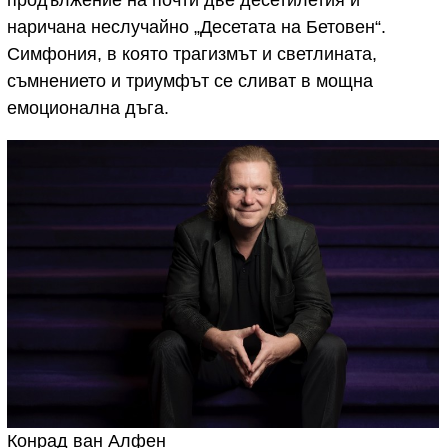
продължение на почти две десетилетия и
наричана неслучайно „Десетата на Бетовен“.
Симфония, в която трагизмът и светлината,
съмнението и триумфът се сливат в мощна
емоционална дъга.
Конрад ван Алфен