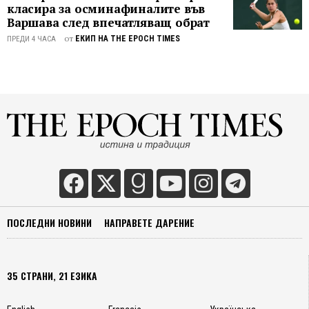
ѝ да
класира за осминафиналите във
се
Варшава след впечатляващ обрат
разпр
от
ЕКИП НА THE EPOCH TIMES
ПРЕДИ 4 ЧАСА
навсяк
Тя се
мести
от
мястот
където
съм
я
засади
в
зеленч
ми
ПОСЛЕДНИ НОВИНИ
НАПРАВЕТЕ ДАРЕНИЕ
лехи,
в
треват
и
35 СТРАНИ, 21 ЕЗИКА
дори
по