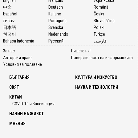
English
Français
Українська
огради
中文
Deutsch
Română
Лечеб
Español
Italiano
Česky
свойст
עברית
Português
Slovenščina
на
日本語
Svenska
Polski
растен
한국어
Nederlands
Türkçe
са
Bahasa Indonesia
Русский
فارسی
също
За нас
Пишете ни!
толков
Авторски права
Поверителност на информацията
мощни
Условия за ползване
колкот
и
БЪЛГАРИЯ
КУЛТУРА И ИЗКУСТВО
жажда
му за
СВЯТ
НАУКА И ТЕХНОЛОГИИ
простр
КИТАЙ
Етери
COVID-19 и Ваксинация
му
масло
НАЧИН НА ЖИВОТ
е
МНЕНИЯ
сред
най-