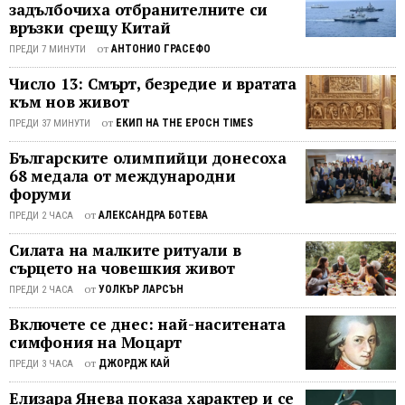
средство за всичко - от борба с рака
задълбочиха отбранителните си
издръ
връзки срещу Китай
до регулиране на кръвната захар,
много
чесънът е практичен начин да
расте
от
АНТОНИО ГРАСЕФО
ПРЕДИ 7 МИНУТИ
обогатите готвенето си с вкус, като
в
Число 13: Смърт, безредие и вратата
същевременно подкрепите имунната
моята
към нов живот
си система. Точно сега е моментът -
градин
от
ЕКИП НА THE EPOCH TIMES
засадете го късно есента, добавете
ПРЕДИ 37 МИНУТИ
Въпре
го в любимите си яхнии и го дръжте
че
Българските олимпийци донесоха
наблизо като природен помощник
съм
68 медала от международни
през студените месеци. Тази статия
благо
форуми
ще ви запознае с различните ...
за
от
АЛЕКСАНДРА БОТЕВА
ПРЕДИ 2 ЧАСА
посто
ѝ
Силата на малките ритуали в
сърцето на човешкия живот
присъс
всяка
от
УОЛКЪР ЛАРСЪН
ПРЕДИ 2 ЧАСА
година
Включете се днес: най-наситената
се
симфония на Моцарт
дразн
от
ДЖОРДЖ КАЙ
ПРЕДИ 3 ЧАСА
от
склонн
Елизара Янева показа характер и се