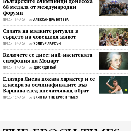
Българските олимпийци донесоха
Китай
68 медала от международни
започв
форуми
да
от
АЛЕКСАНДРА БОТЕВА
ПРЕДИ 10 ЧАСА
ограни
сътруд
Силата на малките ритуали в
с
сърцето на човешкия живот
франц
от
УОЛКЪР ЛАРСЪН
ПРЕДИ 10 ЧАСА
по
Включете се днес: най-наситената
изграж
симфония на Моцарт
и
управ
от
ДЖОРДЖ КАЙ
ПРЕДИ 11 ЧАСА
на
Елизара Янева показа характер и се
лабора
класира за осминафиналите във
Това
Варшава след впечатляващ обрат
е
от
ЕКИП НА THE EPOCH TIMES
ПРЕДИ 12 ЧАСА
заклю
на
водещ
разсл
за