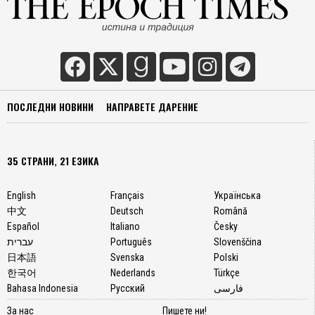
произ
на
COVID
19 от
Държа
депар
под
ПОСЛЕДНИ НОВИНИ
НАПРАВЕТЕ ДАРЕНИЕ
ръково
на
админ
на
35 СТРАНИ, 21 ЕЗИКА
прези
Тръмп
English
Français
Українська
През
中文
Deutsch
Română
2015
Español
Italiano
Česky
г.
עברית
Português
Slovenščina
висши
日本語
Svenska
Polski
служи
한국어
Nederlands
Türkçe
на
Bahasa Indonesia
Русский
فارسی
френс
разузн
За нас
Пишете ни!