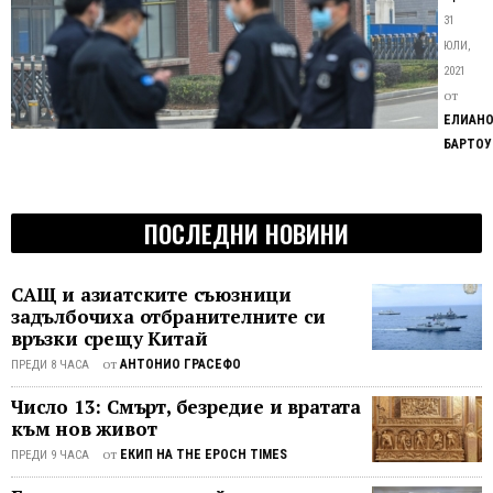
лаб
на
31
в
САЩ
ЮЛИ,
Уха
е
2021
още
трябв
от
да
пре
ЕЛИАН
прекра
201
БАРТОУ
финан
г.
на
изсле
ПОСЛЕДНИ НОВИНИ
в
Инстит
по
САЩ и азиатските съюзници
вирусо
задълбочиха отбранителните си
в
връзки срещу Китай
Ухан
от
АНТОНИО ГРАСЕФО
ПРЕДИ 8 ЧАСА
още
Число 13: Смърт, безредие и вратата
през
към нов живот
2015
г.,
от
ЕКИП НА THE EPOCH TIMES
ПРЕДИ 9 ЧАСА
когато