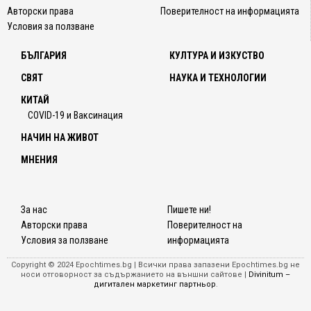
са
Авторски права
Поверителност на информацията
инфор
Условия за ползване
Държа
БЪЛГАРИЯ
КУЛТУРА И ИЗКУСТВО
депар
на
СВЯТ
НАУКА И ТЕХНОЛОГИИ
САЩ
КИТАЙ
и
COVID-19 и Ваксинация
френс
външн
НАЧИН НА ЖИВОТ
минист
МНЕНИЯ
че
Китай
спира
съглас
За нас
Пишете ни!
с
Авторски права
Поверителност на
Франц
Условия за ползване
информацията
сътруд
Copyright © 2024 Epochtimes.bg | Всички права запазени Epochtimes.bg не
казва
носи отговорност за съдържанието на външни сайтове |
Divinitum –
Дейви
дигитален маркетинг партньор
.
Ашър,