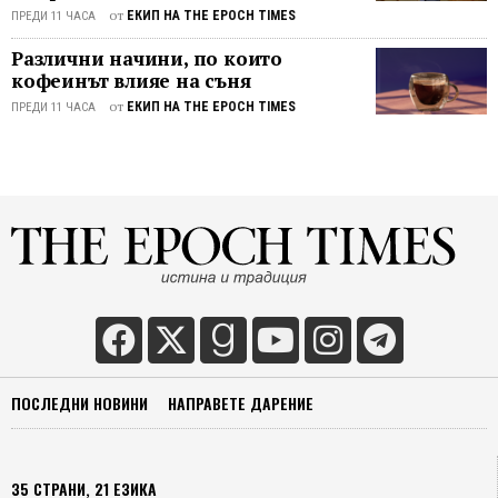
истина
от
ЕКИП НА THE EPOCH TIMES
ПРЕДИ 11 ЧАСА
се
наста
Различни начини, по които
в
кофеинът влияе на съня
съзна
от
ЕКИП НА THE EPOCH TIMES
ПРЕДИ 11 ЧАСА
ми,
търже
обяви
на
родит
си,
че
става
вегета
Някол
дни
по-
ПОСЛЕДНИ НОВИНИ
НАПРАВЕТЕ ДАРЕНИЕ
късно
баща
ми
35 СТРАНИ, 21 ЕЗИКА
имаше