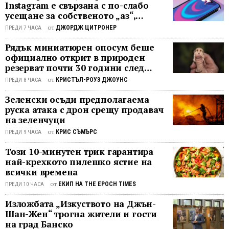
проблемът. За тях коронавирусът е
Instagram е свързана с по-слабо
особе
усещане за собственото „аз“,
оръжие. И те затвориха икономиката
гладко
показва проучване
ни. А това е най-лошото, което може
Бях
от
ДЖОРДЖ ЦИТРОНЕР
ПРЕДИ 7 ЧАСА
да направим: да затворим
първо
Рядък миниатюрен опосум беше
икономиката, да затворим духа си.
с
официално открит в природен
За да станем сутрин, ни е нужна
меко
резерват почти 30 години след
мотивация: Бог, семейството ни,
сърце
последното му наблюдение
от
КРИСТЪЛ-РОУЗ ДЖОУНС
ПРЕДИ 8 ЧАСА
работата. А те ни вземат духа вземат
към
и възможността да работим"- каза
живот
Зеленски осъди предполагаема
американецът от испански произход
и
руска атака с дрон срещу продавач
Унануе пред "Фокс нюз". “Ние сме
тъкмо
на зеленчуци
една нация под Бог. ...
бях
от
КРИС СЪМЪРС
ПРЕДИ 9 ЧАСА
разбр
Този 10-минутен трик гарантира
откъде
най-крехкото пилешко ястие на
идва
всички времена
месото
от
След
ЕКИП НА THE EPOCH TIMES
ПРЕДИ 10 ЧАСА
като
Изложбата „Изкуството на Джън-
тази
Шан-Жен“ трогна жители и гости
варвар
на град Банско