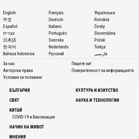
свое
собств
English
Français
Українська
предл
中文
Deutsch
Română
Сложи
Español
Italiano
Česky
пред
עברית
Português
Slovenščina
мен
日本語
Svenska
Polski
чиния
한국어
Nederlands
Türkçe
с
Bahasa Indonesia
Русский
فارسی
нещо,
За нас
Пишете ни!
което
Авторски права
Поверителност на информацията
нареч
Условия за ползване
„соево
сирене
БЪЛГАРИЯ
КУЛТУРА И ИЗКУСТВО
- по-
широк
СВЯТ
НАУКА И ТЕХНОЛОГИИ
извест
КИТАЙ
като
COVID-19 и Ваксинация
тофу.
НАЧИН НА ЖИВОТ
Ястие
се
МНЕНИЯ