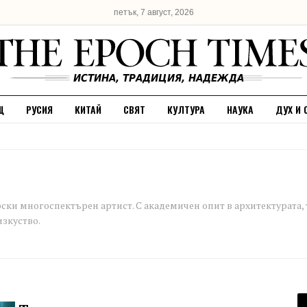
петък, 7 август, 2026
Щ
РУСИЯ
КИТАЙ
СВЯТ
КУЛТУРА
НАУКА
ДУХ И 
ски многоспектърен артист. С академичен опит в архитектурата, 
изкуство.