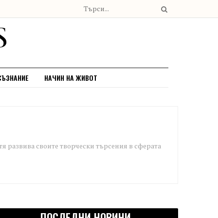
СЪЗНАНИЕ
НАЧИН НА ЖИВОТ
тя развива своите творчески търсения в сферата
ПОСЛЕДНИ НОВИНИ