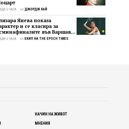
оцарт
от
ДЖОРДЖ КАЙ
ЕДИ 5 ЧАСА
лизара Янева показа
арактер и се класира за
сминафиналите във Варшава
лед впечатляващ обрат
от
ЕКИП НА THE EPOCH TIMES
ЕДИ 6 ЧАСА
О
НАЧИН НА ЖИВОТ
И
МНЕНИЯ