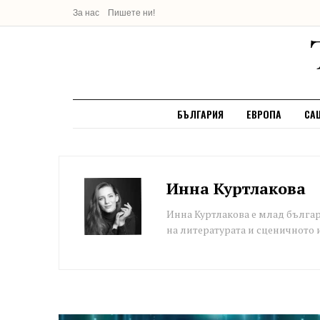
За нас
Пишете ни!
БЪЛГАРИЯ
ЕВРОПА
СА
Инна Куртлакова
Инна Куртлакова е млад българ
на литературата и сценичното 