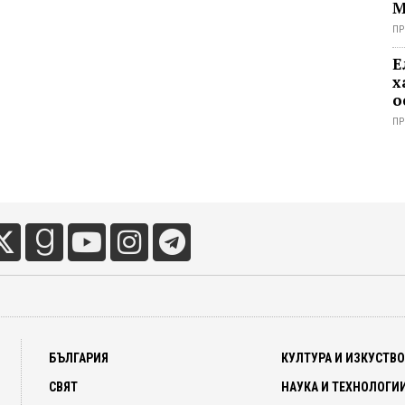
М
ПР
Е
х
о
с
ПР
БЪЛГАРИЯ
КУЛТУРА И ИЗКУСТВ
СВЯТ
НАУКА И ТЕХНОЛОГИ