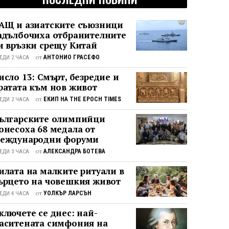
АЩ и азиатските съюзници
адълбочиха отбранителните
и връзки срещу Китай
от
АНТОНИО ГРАСЕФО
ЕДИ 2 ЧАСА
исло 13: Смърт, безредие и
ратата към нов живот
от
ЕКИП НА THE EPOCH TIMES
ЕДИ 2 ЧАСА
ългарските олимпийци
онесоха 68 медала от
еждународни форуми
от
АЛЕКСАНДРА БОТЕВА
ЕДИ 3 ЧАСА
илата на малките ритуали в
ърцето на човешкия живот
от
УОЛКЪР ЛАРСЪН
ЕДИ 4 ЧАСА
ключете се днес: най-
аситената симфония на