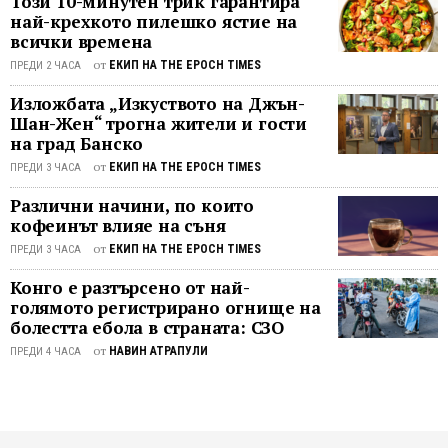
Този 10-минутен трик гарантира
сезон
най-крехкото пилешко ястие на
2,
всички времена
епизо
от
ЕКИП НА THE EPOCH TIMES
ПРЕДИ 2 ЧАСА
24,
„The
Изложбата „Изкуството на Джън-
Ultima
Шан-Жен“ трогна жители и гости
на град Банско
Comput
д-р
от
ЕКИП НА THE EPOCH TIMES
ПРЕДИ 3 ЧАСА
Леона
Различни начини, по които
Макко
кофеинът влияе на съня
изрича
от
ЕКИП НА THE EPOCH TIMES
следн
ПРЕДИ 3 ЧАСА
запом
Конго е разтърсено от най-
се
голямото регистрирано огнище на
реплик
болестта ебола в страната: СЗО
„Състр
от
НАВИН АТРАПУЛИ
ПРЕДИ 4 ЧАСА
това
е
единст
нещо,