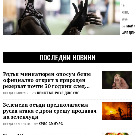
от
фанта
16
нау
отдав
ЮНИ,
фан
предск
2026
веч
заплах
от
МАЙ
и
е
ФРЕДЕН
предиз
на
пород
пра
от
ни
ПОСЛЕДНИ НОВИНИ
изкуст
интеле
Във
Рядък миниатюрен опосум беше
вселе
официално открит в природен
на
резерват почти 30 години след
последното му наблюдение
„Стар
от
КРИСТЪЛ-РОУЗ ДЖОУНС
ПРЕДИ 8 МИНУТИ
Трек",
Зеленски осъди предполагаема
по-
руска атака с дрон срещу продавач
специ
на зеленчуци
в
от
КРИС СЪМЪРС
ориги
ПРЕДИ 58 МИНУТИ
сериал