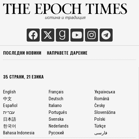
което
никоя
машин
никога
не е
притеж
Може
би
ПОСЛЕДНИ НОВИНИ
НАПРАВЕТЕ ДАРЕНИЕ
именн
то
държи
хората
35 СТРАНИ, 21 ЕЗИКА
крачка
пред
English
Français
Українська
тях."
中文
Deutsch
Română
Репли
Español
Italiano
Česky
се
עברית
Português
Slovenščina
появя
日本語
Svenska
Polski
след
한국어
Nederlands
Türkçe
като
Bahasa Indonesia
Русский
فارسی
револ