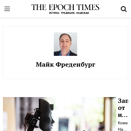
Майк Фреденбург
Зап
от
изк
инт
Комен
пре
Научн