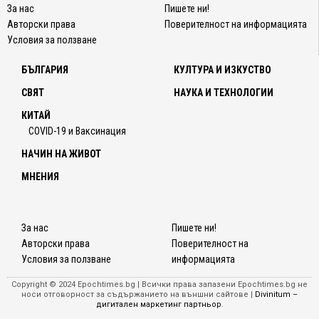
За нас
Пишете ни!
ИИ
Авторски права
Поверителност на информацията
компю
Условия за ползване
М5
използ
БЪЛГАРИЯ
КУЛТУРА И ИЗКУСТВО
безду
си
СВЯТ
НАУКА И ТЕХНОЛОГИИ
логика
КИТАЙ
за да
COVID-19 и Ваксинация
превъ
трени
НАЧИН НА ЖИВОТ
учени
МНЕНИЯ
в
смърт
клане.
За нас
Пишете ни!
В
Авторски права
Поверителност на
друг
Условия за ползване
информацията
епизо
на
Copyright © 2024 Epochtimes.bg | Всички права запазени Epochtimes.bg не
поред
носи отговорност за съдържанието на външни сайтове |
Divinitum –
дигитален маркетинг партньор
.
се