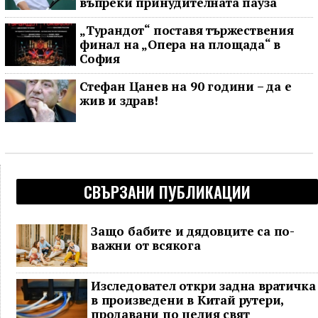
въпреки принудителната пауза
„Турандот“ поставя тържествения
финал на „Опера на площада“ в
София
Стефан Цанев на 90 години – да е
жив и здрав!
СВЪРЗАНИ ПУБЛИКАЦИИ
Защо бабите и дядовците са по-
важни от всякога
Изследовател откри задна вратичка
в произведени в Китай рутери,
продавани по целия свят