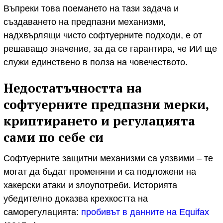
Въпреки това поемането на тази задача и
създаването на предпазни механизми,
надхвърлящи чисто софтуерните подходи, е от
решаващо значение, за да се гарантира, че ИИ ще
служи единствено в полза на човечеството.
Недостатъчността на
софтуерните предпазни мерки,
криптирането и регулацията
сами по себе си
Софтуерните защитни механизми са уязвими – те
могат да бъдат променяни и са подложени на
хакерски атаки и злоупотреби. Историята
убедително доказва крехкостта на
саморегулацията:
пробивът в данните на Equifax