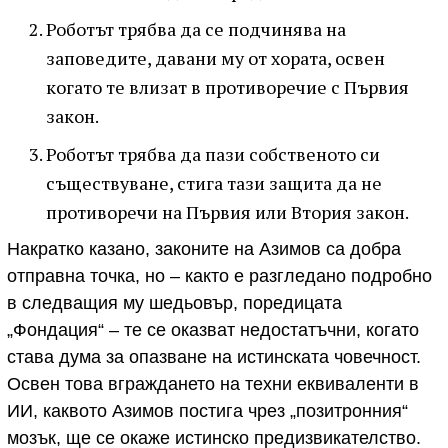
Роботът трябва да се подчинява на
заповедите, давани му от хората, освен
когато те влизат в противоречие с Първия
закон.
Роботът трябва да пази собственото си
съществуване, стига тази защита да не
противоречи на Първия или Втория закон.
Накратко казано, законите на Азимов са добра
отправна точка, но – както е разгледано подробно
в следващия му шедьовър, поредицата
„Фондация“ – те се оказват недостатъчни, когато
става дума за опазване на истинската човечност.
Освен това вграждането на техни еквиваленти в
ИИ, каквото Азимов постига чрез „позитронния“
мозък, ще се окаже истинско предизвикателство.