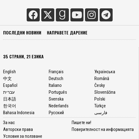
ПОСЛЕДНИ НОВИНИ
НАПРАВЕТЕ ДАРЕНИЕ
35 СТРАНИ, 21 ЕЗИКА
English
Français
Українська
中文
Deutsch
Română
Español
Italiano
Česky
עברית
Português
Slovenščina
日本語
Svenska
Polski
한국어
Nederlands
Türkçe
Bahasa Indonesia
Русский
فارسی
За нас
Пишете ни!
Авторски права
Поверителност на информацията
Условия за ползване