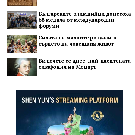
Българските олимпийци донесоха
68 медала от международни
форуми
Силата на малките ритуали в
сърцето на човешкия живот
Включете се днес: най-наситената
симфония на Моцарт