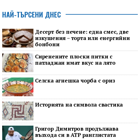
НАЙ-ТЪРСЕНИ ДНЕС
Десерт без печене: една смес, две
изкушения – торта или енергийни
бонбони
Сиренените плоски питки с
патладжан имат вкус на лято
Селска агнешка чорба с ориз
Историята на символа свастика
Григор Димитров продължава
възхода си в ATP ранглистата