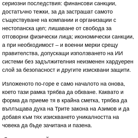
сериозни последствия: финансови санкции,
достатъчно тежки, за да застрашат самото
съществуване на компании и организации с
нестопанска цел; лишаване от свобода за
отговорни физически лица; икономически санкции,
а при необходимост – и военни мерки срещу
правителства, допускащи използването на ИИ
системи без задължителния неизменен хардуерен
слой за безопасност и другите изисквани защити.
Изложеното по-горе е само началото на онова,
което тази рамка трябва да обхване. Каквато и
форма да приеме тя в крайна сметка, трябва да
въплъщава духа на Трите закона на Азимов и да
добавя към тях изискването уникалността на
човека да бъде зачитана и пазена.