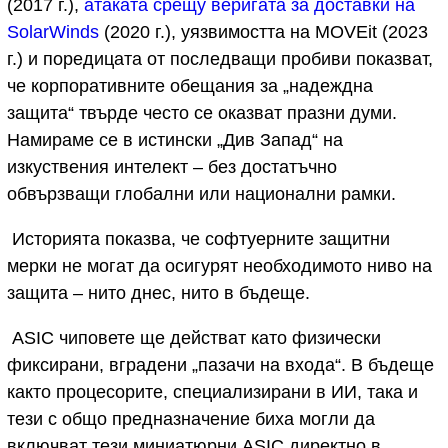
(2017 г.),
атаката срещу веригата за доставки на
SolarWinds
(2020 г.), уязвимостта на MOVEit (2023
г.) и поредицата от последващи пробиви показват,
че корпоративните обещания за „надеждна
защита“ твърде често се оказват празни думи.
Намираме се в истински „Див Запад“ на
изкуствения интелект – без достатъчно
обвързващи глобални или национални рамки.
Историята показва, че софтуерните защитни
мерки не могат да осигурят необходимото ниво на
защита – нито днес, нито в бъдеще.
ASIC чиповете ще действат като физически
фиксирани, вградени „пазачи на входа“. В бъдеще
както процесорите, специализирани в ИИ, така и
тези с общо предназначение биха могли да
включват тези миниатюрни ASIC директно в