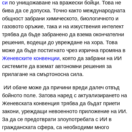
си
по унищожаване на вражески бойци. Това не
бива да се допуска. Точно както международната
общност забрани химическото, биологичното и
газовото оръжие, така и на изкуствения интелект
трябва да бъде забранено да взема окончателни
решения, водещи до увреждане на хора. Това
може да бъде постигнато чрез изрична промяна в
Женевските конвенции
, която да забрани на ИИ
системите да вземат автономни решения за
прилагане на смъртоносна сила.
ИИ обаче може да причини вреди далеч отвъд
бойното поле. Затова наред с актуализирането на
Женевската конвенция трябва да бъдат приети
закони, уреждащи невоенното приложение на ИИ.
За да се предотврати злоупотребата с ИИ в
гражданската сфера, са необходими много