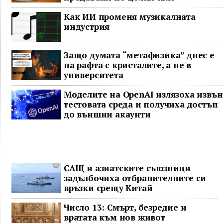
Как ИИ променя музикалната
индустрия
Защо думата “метафизика” днес е
на рафта с кристалите, а не в
университета
Моделите на OpenAI излязоха извън
тестовата среда и получиха достъп
до външни акаунти
САЩ и азиатските съюзници
задълбочиха отбранителните си
връзки срещу Китай
Число 13: Смърт, безредие и
вратата към нов живот