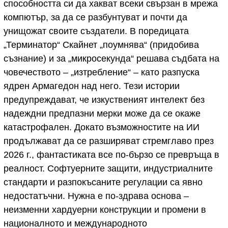
способността си да хакват всеки свързан в мрежа
компютър, за да се разбунтуват и почти да
унищожат своите създатели. В поредицата
„Терминатор“ Скайнет „поумнява“ (придобива
съзнание) и за „микросекунда“ решава съдбата на
човечеството – „изтребление“ – като разпуска
ядрен Армагедон над него. Тези истории
предупреждават, че изкуственият интелект без
надеждни предпазни мерки може да се окаже
катастрофален. Докато възможностите на ИИ
продължават да се разширяват стремглаво през
2026 г., фантастиката все по-бързо се превръща в
реалност. Софтуерните защити, индустриалните
стандарти и разпокъсаните регулации са явно
недостатъчни. Нужна е по-здрава основа –
неизменни хардуерни конструкции и промени в
националното и международното