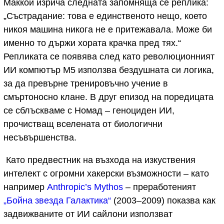
Маккой изрича следната запомняща се реплика:
„Състрадание: това е единственото нещо, което
никоя машина никога не е притежавала. Може би
именно то държи хората крачка пред тях.“
Репликата се появява след като революционният
ИИ компютър М5 използва бездушната си логика,
за да превърне тренировъчно учение в
смъртоносно клане. В друг епизод на поредицата
се сблъскваме с Номад – геноциден ИИ,
прочистващ вселената от биологични
несъвършенства.
Като предвестник на възхода на изкуствения
интелект с огромни хакерски възможности – като
например
Anthropic’s Mythos
– преработеният
„Бойна звезда Галактика“
(2003–2009) показва как
задвижваните от ИИ сайлони използват