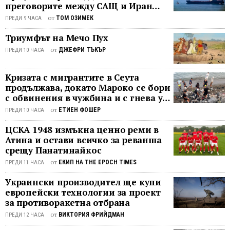
преговорите между САЩ и Иран
(СЗО) и справянето ѝ с пандемията,
Документът призовава и за
като
останаха в безизходица
Бъркс беше запитана дали смята за
от
проучване на реакцията на СЗО
ТОМ ОЗИМЕК
отбеля
ПРЕДИ 9 ЧАСА
„честно“ намерението му да спре
спрямо избухването на епидемията
че
Триумфът на Мечо Пух
финансирането ѝ. Координаторката
от COVID-19, включително на
панде
на работната група заяви, че „след
от
ДЖЕФРИ ТЪКЪР
ПРЕДИ 10 ЧАСА
„тяхната хронология на
е
като всичко приключи“, трябва да се
последвалата пандемия“. „В най-
довел
разследва как новият коронавирус е
ранния подходящ момент и след
до
Кризата с мигрантите в Сеута
успял да се разпространи по целия
продължава, докато Мароко се бори
консултация с държавите членки ...
повиш
свят. „Първата държава, засегната
с обвинения в чужбина и с гнева у
търсе
от пандемия, винаги носи по-голяма
дома
на
от
ЕТИЕН ФОШЕР
ПРЕДИ 10 ЧАСА
морална отговорност за прозрачния
пласт
ЦСКА 1948 измъкна ценно реми в
обмен на информация, защото
за
Атина и остави всичко за реванша
решенията на ...
еднок
срещу Панатинайкос
употре
от
ЕКИП НА THE EPOCH TIMES
ПРЕДИ 11 ЧАСА
което
от
Украински производител ще купи
своя
европейски технологии за проект
страна
за противоракетна отбрана
засилв
от
ВИКТОРИЯ ФРИЙДМАН
ПРЕДИ 12 ЧАСА
“един