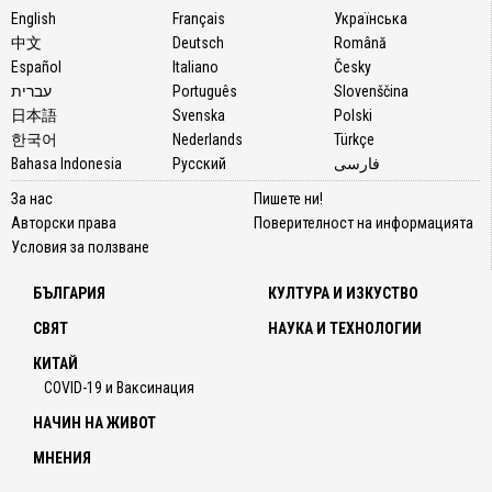
English
Français
Українська
евент
中文
Deutsch
Română
...
Español
Italiano
Česky
עברית
Português
Slovenščina
日本語
Svenska
Polski
한국어
Nederlands
Türkçe
Bahasa Indonesia
Русский
فارسی
За нас
Пишете ни!
Авторски права
Поверителност на информацията
Условия за ползване
БЪЛГАРИЯ
КУЛТУРА И ИЗКУСТВО
СВЯТ
НАУКА И ТЕХНОЛОГИИ
КИТАЙ
COVID-19 и Ваксинация
НАЧИН НА ЖИВОТ
МНЕНИЯ