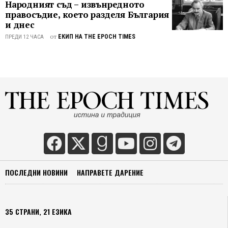
Народният съд – извънредното
вече
правосъдие, което разделя България
некон
и днес
глоба
от
пробл
ЕКИП НА THE EPOCH TIMES
ПРЕДИ 12 ЧАСА
с
пласт
отпадъ
“Попа
в
океан
пласт
могат
да
измин
голем
ПОСЛЕДНИ НОВИНИ
НАПРАВЕТЕ ДАРЕНИЕ
разсто
да
засегн
морск
35 СТРАНИ, 21 ЕЗИКА
обита
и