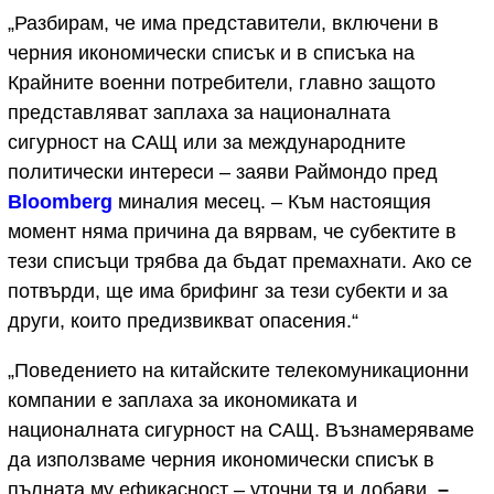
„Разбирам, че има представители, включени в
черния икономически списък и в списъка на
Крайните военни потребители, главно защото
представляват заплаха за националната
сигурност на САЩ или за международните
политически интереси – заяви Раймондо пред
Bloomberg
миналия месец. – Към настоящия
момент няма причина да вярвам, че субектите в
тези списъци трябва да бъдат премахнати. Ако се
потвърди, ще има брифинг за тези субекти и за
други, които предизвикват опасения.“
„Поведението на китайските телекомуникационни
компании е заплаха за икономиката и
националната сигурност на САЩ. Възнамеряваме
да използваме черния икономически списък в
пълната му ефикасност – уточни тя и добави,
–