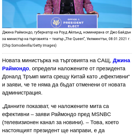
Джина Раймондо, губернатор на Роуд Айлънд, номинирана от Джо Байдън
за министър на търговията – театър „The Queen”, Уилмингтън, 08.01.2021 г.
(Chip Somodevilla/Getty Images)
Новата министърка на търговията на САЩ,
Джина
Раймондо
, определи наложените от президента
Доналд Тръмп мита срещу Китай като „ефективни“
и заяви, че те няма да бъдат отменени от новата
администрация.
„Данните показват, че наложените мита са
ефективни – заяви Раймондо пред MSNBC
(телевизионен канал за новини). – Това, което
настоящият президент ще направи, е да