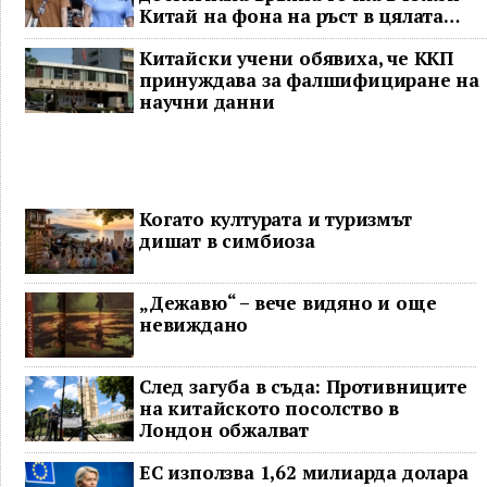
Китай на фона на ръст в цялата
страна
Китайски учени обявиха, че ККП
принуждава за фалшифициране на
научни данни
Когато културата и туризмът
дишат в симбиоза
„Дежавю“ – вече видяно и още
невиждано
След загуба в съда: Противниците
на китайското посолство в
Лондон обжалват
ЕС използва 1,62 милиарда долара