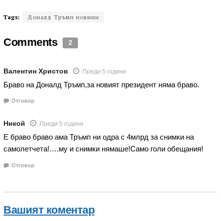
Tags:
Доналд Тръмп новини
Comments
2
Валентин Христов
Преди 5 години
Браво на Доналд Тръмп,за новият президент няма браво.
Отговор
Никой
Преди 5 години
Е браво браво ама Тръмп ни одра с 4млрд за снимки на
самолетчета!….му и снимки нямаше!Само голи обещания!
Отговор
Вашият коментар