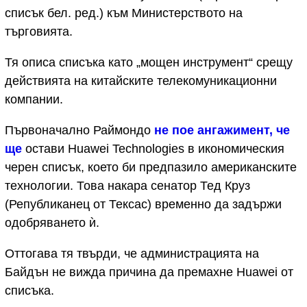
списък бел. ред.) към Министерството на
търговията.
Тя описа списъка като „мощен инструмент“ срещу
действията на китайските телекомуникационни
компании.
Първоначално Раймондо
не пое ангажимент, че
ще
остави Huawei Technologies в икономическия
черен списък, което би предпазило американските
технологии. Това накара сенатор Тед Круз
(Републиканец от Тексас) временно да задържи
одобряването ѝ.
Оттогава тя твърди, че администрацията на
Байдън не вижда причина да премахне Huawei от
списъка.