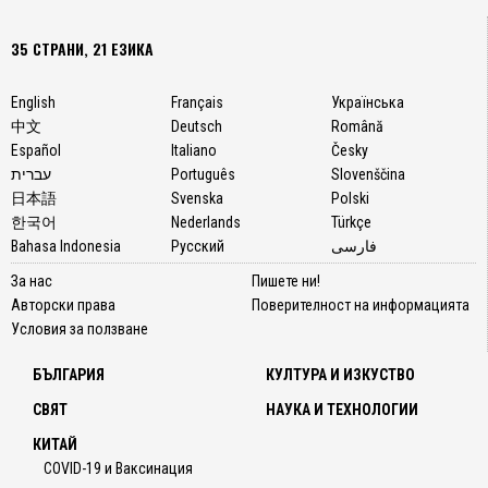
35 СТРАНИ, 21 ЕЗИКА
English
Français
Українська
中文
Deutsch
Română
Español
Italiano
Česky
עברית
Português
Slovenščina
日本語
Svenska
Polski
한국어
Nederlands
Türkçe
Bahasa Indonesia
Русский
فارسی
За нас
Пишете ни!
Авторски права
Поверителност на информацията
Условия за ползване
БЪЛГАРИЯ
КУЛТУРА И ИЗКУСТВО
СВЯТ
НАУКА И ТЕХНОЛОГИИ
КИТАЙ
COVID-19 и Ваксинация