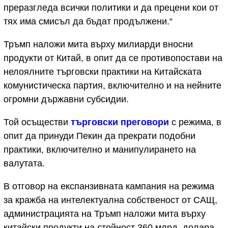
преразгледа всички политики и да прецени кои от
тях има смисъл да бъдат продължени.“
Тръмп наложи мита върху милиарди вносни
продукти от Китай, в опит да се противопостави на
нелоялните търговски практики на Китайската
комунистическа партия, включително и на нейните
огромни държавни субсидии.
Той осъществи
търговски преговори
с режима, в
опит да принуди Пекин да прекрати подобни
практики, включително и манипулирането на
валутата.
В отговор на експанзивната кампания на режима
за кражба на интелектуална собственост от САЩ,
администрацията на Тръмп наложи мита върху
китайски продукти на стойност 360 млрд. долара,