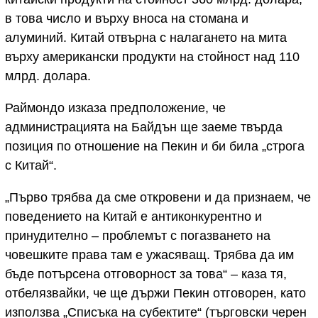
в това число и върху вноса на стомана и
алуминий. Китай отвърна с налагането на мита
върху американски продукти на стойност над 110
млрд. долара.
Раймондо изказа предположение, че
администрацията на Байдън ще заеме твърда
позиция по отношение на Пекин и би била „строга
с Китай“.
„Първо трябва да сме откровени и да признаем, че
поведението на Китай е антиконкурентно и
принудително – проблемът с погазването на
човешките права там е ужасяващ. Трябва да им
бъде потърсена отговорност за това“ – каза тя,
отбелязвайки, че ще държи Пекин отговорен, като
използва „Списъка на субектите“ (търговски черен