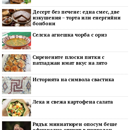
Десерт без печене: една смес, две
изкушения – торта или енергийни
бонбони
Селска агнешка чорба с ориз
Сиренените плоски питки с
патладжан имат вкус на лято
Историята на символа свастика
Лека и свежа картофена салата
Рядък миниатюрен опосум беше
официално открит в природен