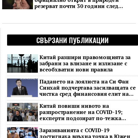
резерват почти 30 години след
последното му наблюдение
СВЪРЗАНИ ПУБЛИКАЦИИ
Китай разшири правомощията за
забрани за влизане и излизане с
всеобхватни нови правила
Падането на лоялиста на Си Фан
Синхай подчертава засилващата се
чистка сред финансовия елит на
Китай
Китай повиши нивото на
разпространение на COVID-19;
експерти подозират по-тежка
ситуация
Заразяванията с COVID-19
достигнаха връхна точка в Южен