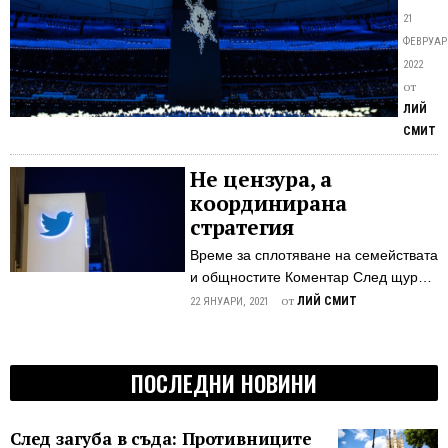
меж
ниския
21
кап
рейтин
ФЕВРУАР
пре
на
2022
Кит
Игрите
от
Комен
ЛИЙ
Зимни
СМИТ
игри
в
Не цензура, а
Пекин
координирана
постав
стратегия
рекор
Време за сплотяване на семействата
в
и общностите Коментар След щурма
олимп
на Капитолия на 6 януари,
от
ЛИЙ СМИТ
истор
22 ЯНУАРИ, 2021
доминиращите технологични
за
компании, социалните медии и
най-
пресата използваха възможността да
малък
ПОСЛЕДНИ НОВИНИ
прочистят платформите си от
брой
консервативни фигури,
телев
републикански служители и най-вече
зрител
След загуба в съда: Противниците