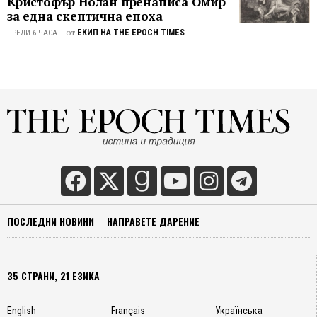
Кристофър Нолан пренаписа Омир
и
за една скептична епоха
телеви
проду
от
ЕКИП НА THE EPOCH TIMES
ПРЕДИ 6 ЧАСА
причи
за
ниския
интер
е, че
САЩ,
както
и
други
демок
страни
отказа
ПОСЛЕДНИ НОВИНИ
НАПРАВЕТЕ ДАРЕНИЕ
да
изпрат
предс
35 СТРАНИ, 21 ЕЗИКА
в
Китай.
English
Français
Українська
Техни