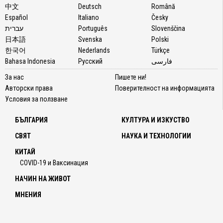
中文
Deutsch
Română
дипло
Español
Italiano
Česky
бойкот
עברית
Português
Slovenščina
беше
日本語
Svenska
Polski
знак
한국어
Nederlands
Türkçe
на
Bahasa Indonesia
Русский
فارسی
протес
срещу
За нас
Пишете ни!
потъпк
Авторски права
Поверителност на информацията
на
Условия за ползване
човеш
права
БЪЛГАРИЯ
КУЛТУРА И ИЗКУСТВО
от
СВЯТ
НАУКА И ТЕХНОЛОГИИ
страна
на
КИТАЙ
Китайс
COVID-19 и Ваксинация
комуни
НАЧИН НА ЖИВОТ
партия
включ
МНЕНИЯ
и
над