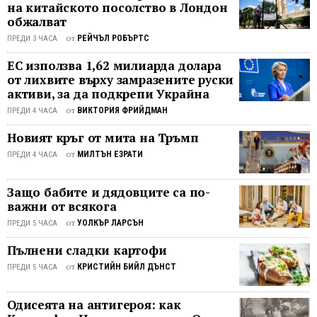
от самия президент Доналд Тръмп.
на китайското посолство в Лондон
В
обжалват
Компаниите Amazon, Apple и Google
сравн
взеха единодушно решение да
с
от
РЕЙЧЪЛ РОБЪРТС
ПРЕДИ 3 ЧАСА
свалят Parler - алтернативна
Олимп
ЕС използва 1,62 милиарда долара
платформа на Twitter, насърчаваща
в
от лихвите върху замразените руски
свободното слово. С право
Южна
активи, за да подкрепи Украйна
критиците осъждат предприетите
Корея
от
ВИКТОРИЯ ФРИЙДМАН
ПРЕДИ 4 ЧАСА
действия, твърдейки че цензурата
през
нарушава не само Първата поправка
2018
Новият кръг от мита на Тръмп
от Конституцията на САЩ, но и
г.,
от
МИЛТЪН ЕЗРАТИ
ПРЕДИ 4 ЧАСА
закона, освобождаващ от
интер
отговорност доставчиците на
към
Защо бабите и дядовците са по-
интернет услуги. Това не е цензура.
тазгод
важни от всякога
По-скоро става въпрос за логически
беше
стратегически усилия. Установените
от
УОЛКЪР ЛАРСЪН
напол
ПРЕДИ 5 ЧАСА
политика, култура и корпоративни
по-
Пълнени сладки картофи
звена, управляващи Америка, ...
малък.
от
КРИСТИЙН БИЙЛ ДЪНСТ
ПРЕДИ 5 ЧАСА
Споре
органи
Одисеята на антигероя: как