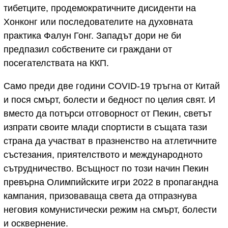
тибетците, продемократичните дисиденти на
Хонконг или последователите на духовната
практика Фалун Гонг. Западът дори не би
предпазил собствените си граждани от
посегателствата на ККП.
Само преди две години COVID-19 тръгна от Китай
и пося смърт, болести и бедност по целия свят. И
вместо да потърси отговорност от Пекин, светът
изпрати своите млади спортисти в същата тази
страна да участват в празненство на атлетичните
състезания, приятелството и международното
сътрудничество. Всъщност по този начин Пекин
превърна Олимпийските игри 2022 в пропагандна
кампания, призоваваща света да отпразнува
неговия комунистически режим на смърт, болести
и осквернение.