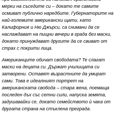
мерки на съседите си – докато те самите
осмиват публично наредбите. Губернаторите на
най-големите американски щати, като
Калифорния и Ню Джърси, са снимани да се
наслаждават на пищни вечери в града без маски,
докато принуждават другите да се свиват от
страх с покрити лица.
Американците обичат свободата? Те слагат
маски на децата си. Държат училищата си
затворени. Оставят възрастните да умират
сами. Това е идеалният портрет на
американската свобода – стара жена, поемаща
последен дъх със сетни сили, напуска земята,
задушавайки се, докато семейството ѝ чака от
другата страна на стъклена преграда.