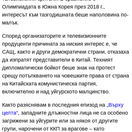
Олимпиадата в Южна Корея през 2018 г.,
интересът към тазгодишната беше наполовина по-
малък.
Според организаторите и телевизионните
продуценти причината за ниския интерес е, че
САЩ, както и други демократични страни, отказаха
да изпратят представители в Китай. Техният
дипломатически бойкот беше знак на протест
срещу потъпкването на човешките права от страна
на Китайската комунистическа партия,
включително и над уйгурското малцинство.
Както разяснявам в последния епизод на
„Върху
целта“
, западните длъжностни лица не са особено
загрижени за уйгурите или за някоя от другите
групи, нарочени от ККП за врагове – като