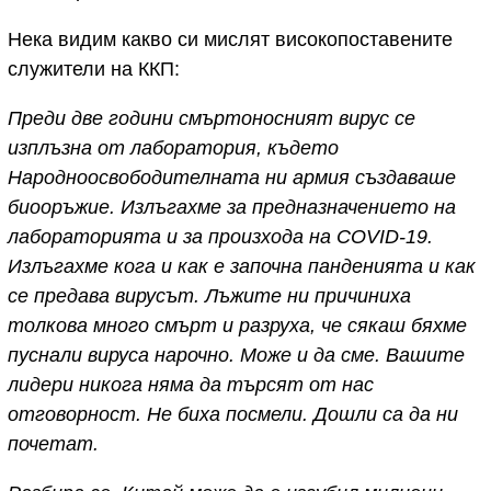
Нека видим какво си мислят високопоставените
служители на ККП:
Преди две години смъртоносният вирус се
изплъзна от лаборатория, където
Народноосвободителната ни армия създаваше
биооръжие. Излъгахме за предназначението на
лабораторията и за произхода на COVID-19.
Излъгахме кога и как е започна панденията и как
се предава вирусът. Лъжите ни причиниха
толкова много смърт и разруха, че сякаш бяхме
пуснали вируса нарочно. Може и да сме. Вашите
лидери никога няма да търсят от нас
отговорност. Не биха посмели. Дошли са да ни
почетат.