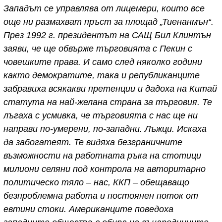
Западът се управлява от лицемери, които все
още ни размахват пръст за площад „Тиенанмън“.
През 1992 г. президентът на САЩ Бил Клинтън
заяви, че ще обвърже търговията с Пекин с
човешките права. И само след няколко години
както демократите, така и републиканците
забравиха всякакви претенции и дадоха на Китай
статута на най-желана страна за търговия. Те
лъгаха с усмивка, че търговията с нас ще ни
направи по-умерени, по-западни. Лъжци. Искаха
да забогатеят. Те видяха безграничните
възможности на работната ръка на стотици
милиони селяни под контрола на авторитарно
политическо тяло – нас, ККП – обещаващо
безпроблемна работа и постоянен поток от
евтини стоки. Американците поведоха