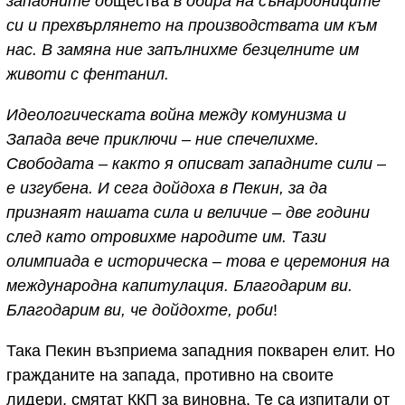
западните об
щества
в обира на сънародниците
си и прехвърлянето на производствата им към
нас. В замяна ние запълнихме безцелните им
животи с фентанил.
Идеологическата война между комунизма и
Запада вече приключи – ние спечелихме.
Свободата – както я описват западните сили –
е изгубена. И сега дойдоха в Пекин, за да
признаят нашата сила и величие – две години
след като отровихме народите им. Тази
олимпиада е историческа – това е церемония на
международна капитулация. Благодарим ви.
Благодарим ви, че дойдохте, роби
!
Така Пекин възприема западния покварен елит. Но
гражданите на запада, противно на своите
лидери, смятат ККП за виновна. Те са изпитали от