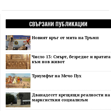
СВЪРЗАНИ ПУБЛИКАЦИИ
Новият кръг от мита на Тръмп
Число 13: Смърт, безредие и вратата
към нов живот
Триумфът на Мечо Пух
Дванадесет крещящи реалности на
марксисткия социализъм