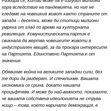
Разбира се, Китай може да е изгубил милиони
хора вследствие на пандемията, но ние не
гледаме на човешкия живот както страните от
запада – десетки, може би стотици милиони
умряха от глад по време на културната
революция. Комунистическата партия е
свикнала да жертва човешките животи в
индустриален мащаб, за да прокара интересите
на Партията. Единствено Партията е от
значение.
Обявихме война на великите западни сили, без
те дори да разберат. И спечелихме. Вашата
икономика се срина, докато нашата
процъфтява. И може би най-важното: показахте,
че вашата собствена идеологията не струва
нищо – това, което наричате демокрация, е