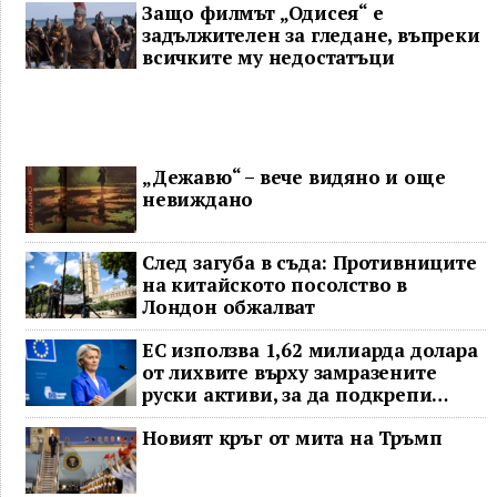
Защо филмът „Одисея“ е
задължителен за гледане, въпреки
всичките му недостатъци
„Дежавю“ – вече видяно и още
невиждано
След загуба в съда: Противниците
на китайското посолство в
Лондон обжалват
ЕС използва 1,62 милиарда долара
от лихвите върху замразените
руски активи, за да подкрепи
Украйна
Новият кръг от мита на Тръмп