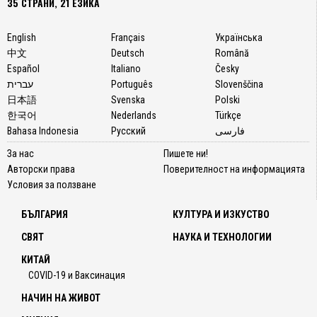
35 СТРАНИ, 21 ЕЗИКА
English
Français
Українська
中文
Deutsch
Română
Español
Italiano
Česky
עברית
Português
Slovenščina
日本語
Svenska
Polski
한국어
Nederlands
Türkçe
Bahasa Indonesia
Русский
فارسی
За нас
Пишете ни!
Авторски права
Поверителност на информацията
Условия за ползване
БЪЛГАРИЯ
КУЛТУРА И ИЗКУСТВО
СВЯТ
НАУКА И ТЕХНОЛОГИИ
КИТАЙ
COVID-19 и Ваксинация
НАЧИН НА ЖИВОТ