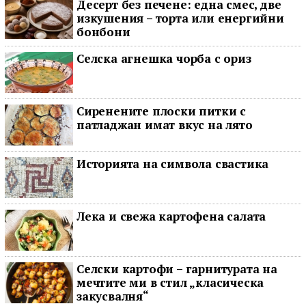
Десерт без печене: една смес, две
изкушения – торта или енергийни
бонбони
Селска агнешка чорба с ориз
Сиренените плоски питки с
патладжан имат вкус на лято
Историята на символа свастика
Лека и свежа картофена салата
Селски картофи – гарнитурата на
мечтите ми в стил „класическа
закусвалня“