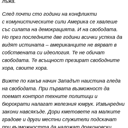
лъжа.
След почти сто години на конфликти
с комунистическите сили Америка се хвалеше
със силата на демокрацията. И на свободата.
Но през последните две години всички успяха да
видят истината – американците не вярват в
собствената си идеология. Те не обичат
свободата. Те всъщност презират свободните
хора, своите хора.
Вижте по какъв начин Западът наистина гледа
на свободата. При първата възможност да
поемат контрол техните политици и
бюрократи налагат железния юмрук. Извънредни
закони навсякъде. Дори кметовете на малките
градове и други местни служители подскачат
при възможността да наложат драконовски