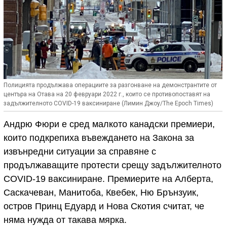
Полицията продължава операциите за разгонване на демонстрантите от
центъра на Отава на 20 февруари 2022 г., които се противопоставят на
задължителното COVID-19 ваксиниране (Лимин Джоу/The Epoch Times)
Андрю Фюри е сред малкото канадски премиери,
които подкрепиха въвеждането на Закона за
извънредни ситуации за справяне с
продължаващите протести срещу задължителното
COVID-19 ваксиниране. Премиерите на Алберта,
Саскачеван, Манитоба, Квебек, Ню Брънзуик,
остров Принц Едуард и Нова Скотия считат, че
няма нужда от такава мярка.