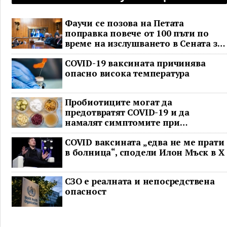
Фаучи се позова на Петата
поправка повече от 100 пъти по
време на изслушването в Сената за
COVID
COVID-19 ваксината причинява
опасно висока температура
Пробиотиците могат да
предотвратят COVID-19 и да
намалят симптомите при
неваксинирани
COVID ваксината „едва не ме прати
в болница“, сподели Илон Мъск в Х
СЗО е реалната и непосредствена
опасност