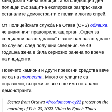
канадската конна полиция, а на следващия ден
полицаи със защитна екипировка разпръскваха
останалите демонстранти с палки и лютив спрей.
От Полицейската служба на Отава (OPS)
обявиха
,
че цивилният правоприлагащ орган „Отдел за
специални разследвания“ е започнал разследване
по случая, след получени сведения, че 49-
годишна жена е била сериозно ранена по време
на инцидента.
Повечето камиони и други превозни средства вече
не са на
протеста
. Много от улиците са
опразнени, въпреки че все още има останали
демонстранти.
Scenes from Ottawa
#freedomconvoy22
protest on the
morning of Feb. 20, 2022. Video by Epoch Times