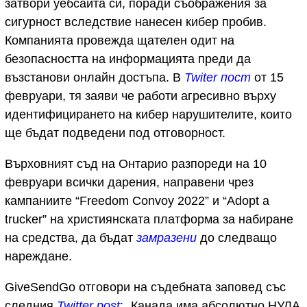
затвори уебсайта си, поради съображения за
сигурност вследствие нанесен кибер пробив.
Компанията провежда щателен одит на
безопасността на информацията преди да
възстанови онлайн достъпа. В
Twiter пост
от 15
февруари, тя заяви че работи агресивно върху
идентифицирането на кибер нарушителите, които
ще бъдат подведени под отговорност.
Върховният съд на Онтарио разпореди на 10
февруари всички дарения, направени чрез
кампаниите “Freedom Convoy 2022” и “Adopt a
trucker” на християнската платформа за набиране
на средства, да бъдат
замразени
до следващо
нареждане.
GiveSendGo отговори на съдебната заповед със
следния
Twitter post
: „Канада има абсолютно НУЛА