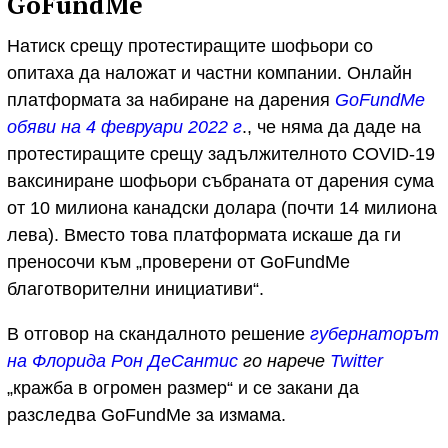
GoFundMe
Натиск срещу протестиращите шофьори со
опитаха да наложат и частни компании. Онлайн
платформата за набиране на дарения
GoFundMe
обяви на 4 февруари 2022 г
., че няма да даде на
протестиращите срещу задължителното COVID-19
ваксиниране шофьори събраната от дарения сума
от 10 милиона канадски долара (почти 14 милиона
лева). Вместо това платформата искаше да ги
преносочи към „проверени от GoFundMe
благотворителни инициативи“.
В отговор на скандалното решение
губернаторът
на Флорида Рон ДеСантис
го нарече
Twitter
„кражба в огромен размер“ и се закани да
разследва GoFundMe за измама.