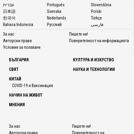
עברית
Português
Slovenščina
日本語
Svenska
Polski
한국어
Nederlands
Türkçe
Bahasa Indonesia
Русский
فارسی
За нас
Пишете ни!
Авторски права
Поверителност на информацията
Условия за ползване
БЪЛГАРИЯ
КУЛТУРА И ИЗКУСТВО
СВЯТ
НАУКА И ТЕХНОЛОГИИ
КИТАЙ
COVID-19 и Ваксинация
НАЧИН НА ЖИВОТ
МНЕНИЯ
За нас
Пишете ни!
Авторски права
Поверителност на