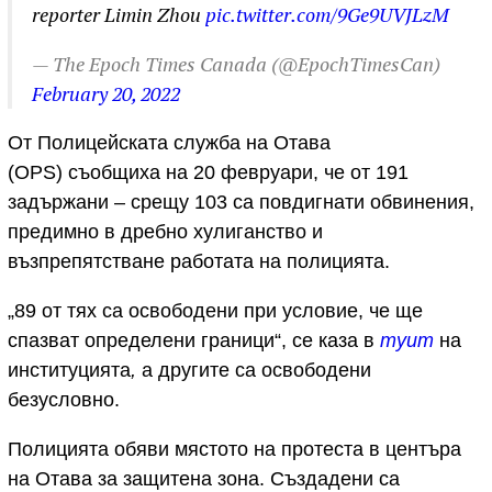
reporter Limin Zhou
pic.twitter.com/9Ge9UVJLzM
— The Epoch Times Canada (@EpochTimesCan)
February 20, 2022
От Полицейската служба на Отава
(OPS) съобщиха на 20 февруари, че от 191
задържани – срещу 103 са повдигнати обвинения,
предимно в дребно хулиганство и
възпрепятстване работата на полицията.
„89 от тях са освободени при условие, че ще
спазват определени граници“, се каза в
туит
на
институцията
,
а другите са освободени
безусловно.
Полицията обяви мястото на протеста в центъра
на Отава за защитена зона. Създадени са