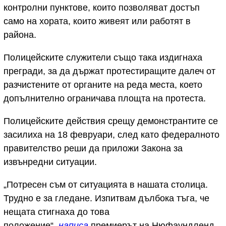
контролни пунктове, които позволяват достъп
само на хората, които живеят или работят в
района.
Полицейските служители също така издигнаха
прегради, за да държат протестиращите далеч от
разчистените от органите на реда места, което
допълнително ограничава площта на протеста.
Полицейските действия срещу демонстрантите се
засилиха на 18 февруари, след като федералното
правителство реши да приложи Закона за
извънредни ситуации.
„Потресен съм от ситуацията в нашата столица.
Трудно е за гледане. Изпитвам дълбока тъга, че
нещата стигнаха до това
положение“,
написа
премиерът на Нюфаундленд