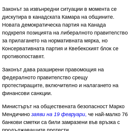
Законът за извънредни ситуации в момента се
дискутира в канадската Камара на общините.
Новата демократическа партия на Канада
подкрепя позицията на либералното правителство
за прилагането на нормативната мярка, но
Консервативната партия и Квебекският блок се
противопоставят.
Законът дава разширени правомощия на
федералното правителство срещу
протестиращите, включително и налагането на
финансови санкции.
Министърът на обществената безопасност Марко
Мендичино
заяви на 19 февруари
,
че най-малко 76
банкови сметки са били замразени във връзка с
продължаващите протести.