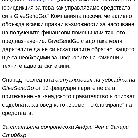
юрисдикция за това как управляваме средствата
си в GiveSendGo.” Компанията посочи, че активно
обсъжда всички правни възможности за насочване
на получените финансови помощи към тяхното
предназначение. GiveSendGo също така моли
дарителите да не си искат парите обратно, защото
ще са необходими за шофьорите на камиони и
техните адвокатски екипи.
Според последната
актуализация на уебсайта на
GiveSendGo
от 12 февруари парите не са в
притежание на канадското правителство и описват
съдебната заповед като „временно блокиране“ на
средствата.
За статията допринесоха Андрю Чен и Захари
Стийбър