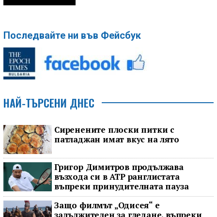
Последвайте ни във Фейсбук
НАЙ-ТЪРСЕНИ ДНЕС
Сиренените плоски питки с
патладжан имат вкус на лято
Григор Димитров продължава
възхода си в ATP ранглистата
въпреки принудителната пауза
Защо филмът „Одисея“ е
задължителен за гледане, въпреки