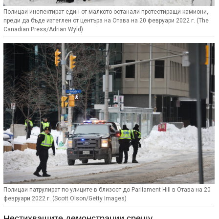
Полицаи инспектират един от малкото останали протестиращи камиони,
преди да бъде изтеглен от центъра на Отава на 20 февруари 2022 г. (The
Canadian Press/Adrian Wyld)
Полицаи патрулират по улиците в близост до Parliament Hill в Отава на 20
февруари 2022 г. (Scott Olson/Getty Images)
Нестихващите демонстрации срещу