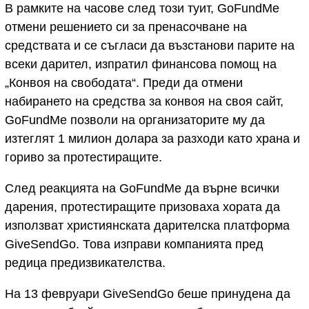
В рамките на часове след този туит, GoFundMe
отмени решението си за пренасочване на
средствата и се съгласи да възстанови парите на
всеки дарител, изпратил финансова помощ на
„Конвоя на свободата“. Преди да отмени
набирането на средства за конвоя на своя сайт,
GoFundMe позволи на организаторите му да
изтеглят 1 милион долара за разходи като храна и
гориво за протестиращите.
След реакцията на GoFundMe да върне всички
дарения, протестиращите призоваха хората да
използват християнската дарителска платформа
GiveSendGo. Това изправи компанията пред
редица предизвикателства.
На 13 февруари GiveSendGo беше принудена да