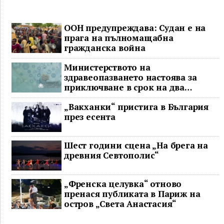
ООН предупреждава: Судан е на
прага на пълномащабна
гражданска война
Министерството на
здравеопазването настоява за
приключване в срок на два
ключови строителни проекта
„Вакханки“ пристига в България
през есента
Шест години сцена „На брега на
древния Севтополис“
„Френска целувка“ отново
пренася публиката в Париж на
остров „Света Анастасия“