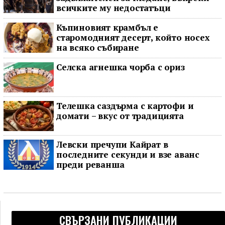
всичките му недостатъци
Къпиновият крамбъл е
старомодният десерт, който носех
на всяко събиране
Селска агнешка чорба с ориз
Телешка саздърма с картофи и
домати – вкус от традицията
Левски пречупи Кайрат в
последните секунди и взе аванс
преди реванша
СВЪРЗАНИ ПУБЛИКАЦИИ