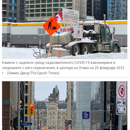
Камион с надписи срещу задължителното COVID-19 ваксиниране и
свързаните с него ограничения, в центъра на Отава на 20 февруари 2022
г. . (Лимин Джоу/The Epoch Times)