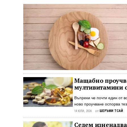
Мащабно проучва
мултивитамини с
Въпреки че почти един от 
ново проучване оспорва тез
дълголетието Мащабно проу
от
ШЕРЪМИ ТСАЙ
14 ЮЛИ, 2024
ежедневната употреба на м
4% по-висок риск от смъртн
Седем изненадва