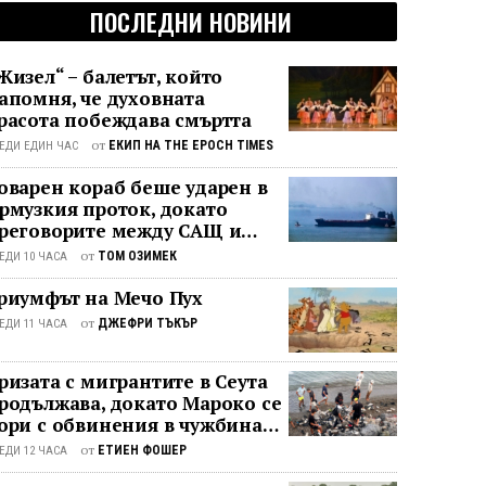
ПОСЛЕДНИ НОВИНИ
Жизел“ – балетът, който
апомня, че духовната
расота побеждава смъртта
от
ЕКИП НА THE EPOCH TIMES
ЕДИ ЕДИН ЧАС
оварен кораб беше ударен в
рмузкия проток, докато
реговорите между САЩ и
ран останаха в безизходица
от
ТОМ ОЗИМЕК
ЕДИ 10 ЧАСА
риумфът на Мечо Пух
от
ДЖЕФРИ ТЪКЪР
ЕДИ 11 ЧАСА
ризата с мигрантите в Сеута
родължава, докато Мароко се
ори с обвинения в чужбина и
 гнева у дома
от
ЕТИЕН ФОШЕР
ЕДИ 12 ЧАСА