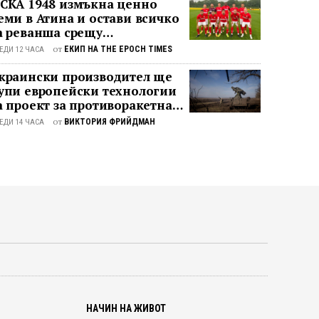
СКА 1948 измъкна ценно
еми в Атина и остави всичко
а реванша срещу
анатинайкос
от
ЕКИП НА THE EPOCH TIMES
ЕДИ 12 ЧАСА
краински производител ще
упи европейски технологии
а проект за противоракетна
тбрана
от
ВИКТОРИЯ ФРИЙДМАН
ЕДИ 14 ЧАСА
О
НАЧИН НА ЖИВОТ