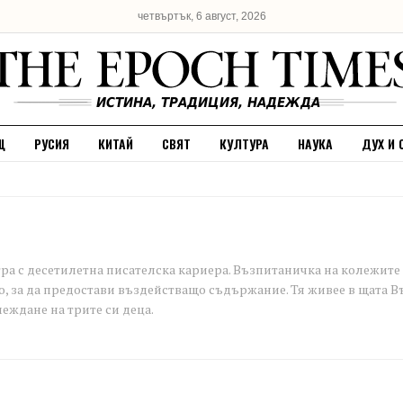
четвъртък, 6 август, 2026
Щ
РУСИЯ
КИТАЙ
СВЯТ
КУЛТУРА
НАУКА
ДУХ И 
а с десетилетна писателска кариера. Възпитаничка на колежите 
о, за да предостави въздействащо съдържание. Тя живее в щата 
еждане на трите си деца.