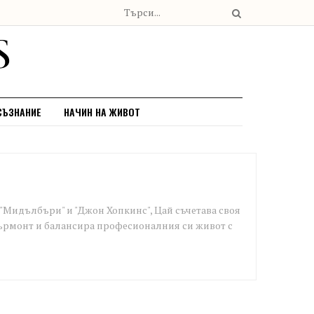
СЪЗНАНИЕ
НАЧИН НА ЖИВОТ
"Мидълбъри" и "Джон Хопкинс", Цай съчетава своя
Върмонт и балансира професионалния си живот с