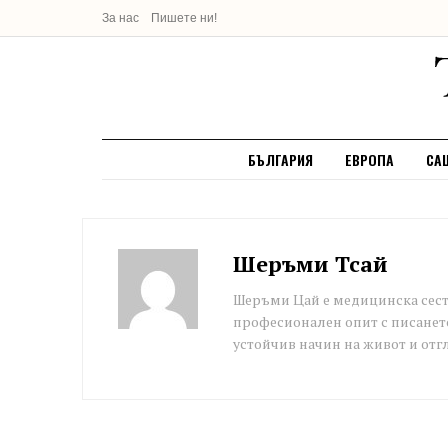
За нас
Пишете ни!
БЪЛГАРИЯ
ЕВРОПА
СА
Шеръми Тсай
Шеръми Цай е медицинска сестр
професионален опит с писанет
устойчив начин на живот и отгл