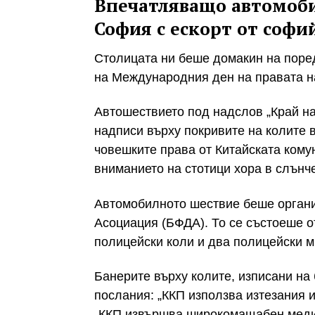
Впечатляващо автомоби
София с ескорт от софи
Столицата ни беше домакин на поред
на Международния ден на правата на
Автошествието под надслов „Край н
надписи върху покривите на колите 
човешките права от Китайската кому
вниманието на стотици хора в слънче
Автомобилното шествие беше орган
Асоциация (БФДА). То се състоеше о
полицейски коли и два полицейски м
Банерите върху колите, изписани на
послания: „ККП използва изтезания и
„ККП извършва широкомащабен медиц