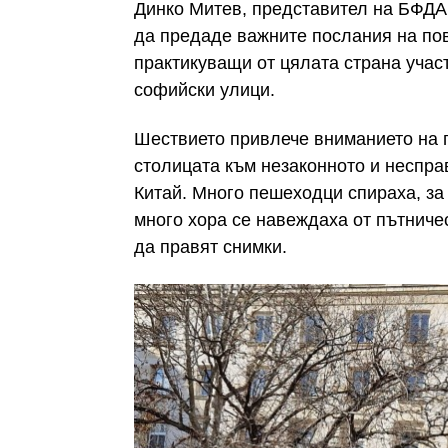
Динко Митев, представител на БФДА,
да предаде важните послания на пов
практикуващи от цялата страна учас
софийски улици.
Шествието привлече вниманието на г
столицата към незаконното и неспр
Китай. Много пешеходци спираха, за
много хора се навеждаха от пътниче
да правят снимки.