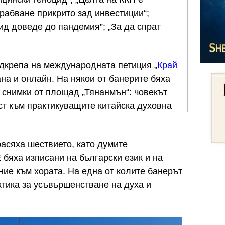
грабване прикрито зад инвестиции“;
д доведе до пандемия”; „За да спрат
дкрепа на международната петиция „
Край
ана и онлайн. На някои от банерите бяха
 снимки от площад „Тянанмън“: човекът
ст към практикуващите китайска духовна
асяха шествието, като думите
ха изписани на български език и на
ние към хората. На една от колите банерът
тика за усъвършенстване на духа и