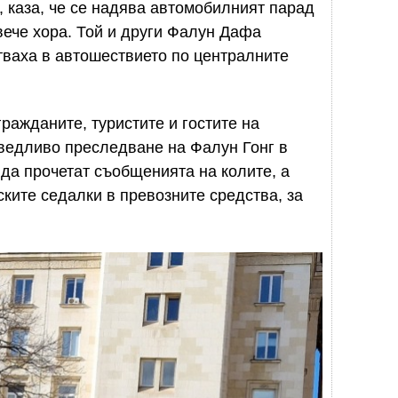
 каза, че се надява автомобилният парад
ече хора. Той и други Фалун Дафа
тваха в автошествието по централните
ражданите, туристите и гостите на
аведливо преследване на Фалун Гонг в
 да прочетат съобщенията на колите, а
ските седалки в превозните средства, за