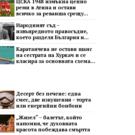
ЦСКА 1948 измъкна ценно
реми в Атина и остави
всичко за реванша срещу
Панатинайкос
Народният съд –
извънредното правосъдие,
което разделя България и
днес
Каратанчева не остави шанс
на сестрата на Хуркач и се
класира за основната схема
във Варшава
Десерт без печене: една
смес, две изкушения – торта
или енергийни бонбони
„Жизел“ – балетът, който
напомня, че духовната
красота побеждава смъртта