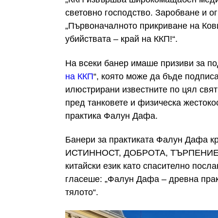
световно господство. Заробване и о
„Първоначалното прикриване на Кови
убийствата – край на ККП!“.
На всеки банер имаше призиви за по
на ККП
“, която може да бъде подпис
илюстрирани известните по цял свят
пред танковете и физическа жестоко
практика Фалун Дафа.
Банери за практиката Фалун Дафа кр
ИСТИННОСТ, ДОБРОТА, ТЪРПЕНИЕ бя
китайски език като спасително посла
гласеше: „Фалун Дафа – древна прак
тялото“.