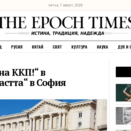
петък, 7 август, 2026
Щ
РУСИЯ
КИТАЙ
СВЯТ
КУЛТУРА
НАУКА
ДУХ И 
на ККП!“ в
астта“ в София