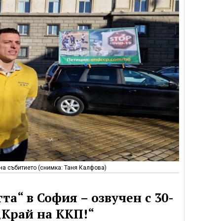
на събитието (снимка: Таня Калфова)
а“ в София – озвучен с 30-
„Край на ККП!“