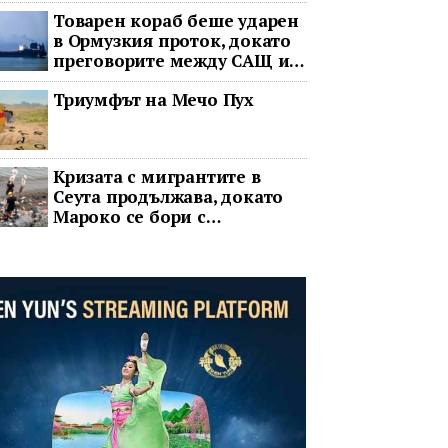
Товарен кораб беше ударен
в Ормузкия проток, докато
преговорите между САЩ и
Иран останаха в
Триумфът на Мечо Пух
безизходица
Кризата с мигрантите в
Сеута продължава, докато
Мароко се бори с
обвинения в чужбина и с
гнева у дома