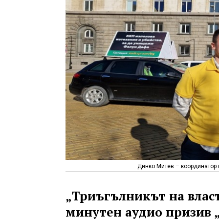
Динко Митев – координатор 
„Триъгълникът на властт
минутен аудио призив 