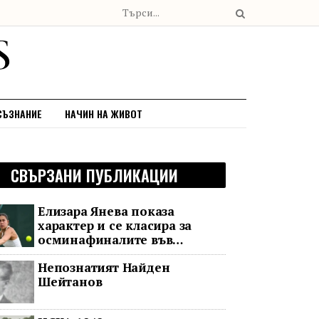
СЪЗНАНИЕ
НАЧИН НА ЖИВОТ
СВЪРЗАНИ ПУБЛИКАЦИИ
Елизара Янева показа
характер и се класира за
осминафиналите във
Варшава след впечатляващ
Непознатият Найден
обрат
Шейтанов