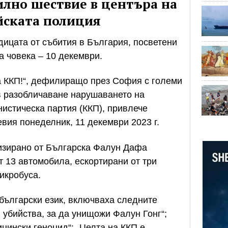
лно шествие в центъра на
йската полиция
ицата от събития в България, посветени
 човека – 10 декември.
а ККП!“, дефилиращо през София с големи
в разобличаване нарушаването на
нистическа партия (ККП), привлече
вия понеделник, 11 декември 2023 г.
изирано от Българска Фалун Дафа
т 13 автомобила, ескортирани от три
икробуса.
 български език, включваха следните
 убийства, за да унищожи Фалун Гонг“;
ински геноцид“; „Целта на ККП е