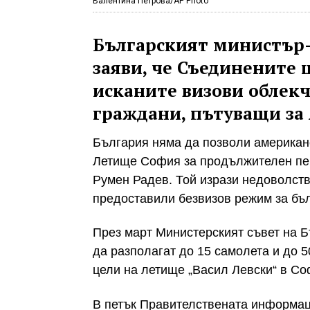
Валентина Петрова/AP Photo
Българският министър-
заяви, че Съединените 
исканите визови облекч
граждани, пътуващи за
България няма да позволи американс
Летище София за продължителен пе
Румен Радев. Той изрази недоволств
предоставили безвизов режим за бъл
През март Министерският съвет на
да разполагат до 15 самолета и до 
цели на летище „Васил Левски“ в Со
В петък Правителствената информац