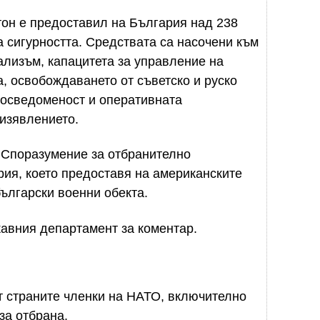
тон е предоставил на България над 238
 сигурността. Средствата са насочени към
лизъм, капацитета за управление на
а, освобождаването от съветско и руско
 осведоменост и оперативната
 изявлението.
а Споразумение за отбранително
ия, което предоставя на американските
ългарски военни обекта.
авния департамент за коментар.
т страните членки на НАТО, включително
за отбрана.