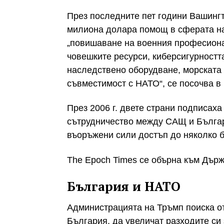
През последните пет години Вашинг
милиона долара помощ в сферата на
„повишаване на военния професиона
човешките ресурси, киберсигурностт
наследствено оборудване, морската
съвместимост с НАТО“, се посочва в
През 2006 г. двете страни подписах
сътрудничество между САЩ и Българ
въоръжени сили достъп до няколко б
The Epoch Times се обърна към Държ
България и НАТО
Администрацията на Тръмп поиска о
България, да увеличат разходите си 