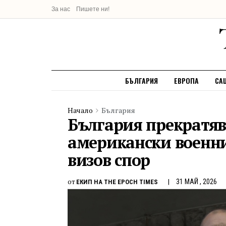
За нас
Пишете ни!
БЪЛГАРИЯ
ЕВРОПА
СА
Начало
България
България прекратяв
американски военни
визов спор
от
31 МАЙ , 2026
ЕКИП НА THE EPOCH TIMES