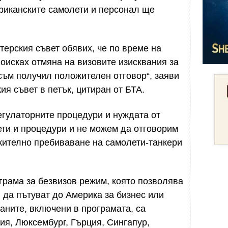
риканските самолети и персонал ще
ерския съвет обявих, че по време на
оисках отмяна на визовите изисквания за
съм получил положителен отговор“, заяви
я съвет в петък, цитиран от БТА.
егулаторните процедури и нуждата от
ети и процедури и не можем да отговорим
жително пребиваване на самолети-танкери
рама за безвизов режим, която позволява
да пътуват до Америка за бизнес или
раните, включени в програмата, са
ия, Люксембург, Гърция, Сингапур,