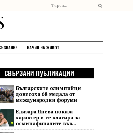
СЪЗНАНИЕ
НАЧИН НА ЖИВОТ
СВЪРЗАНИ ПУБЛИКАЦИИ
Българските олимпийци
донесоха 68 медала от
международни форуми
Елизара Янева показа
характер и се класира за
осминафиналите във
Варшава след впечатляващ