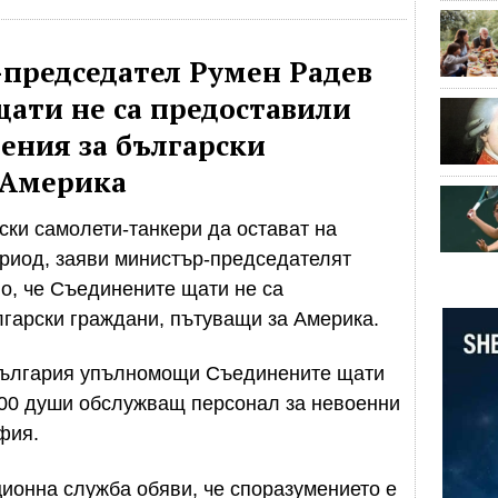
председател Румен Радев
щати не са предоставили
ения за български
 Америка
ки самолети-танкери да остават на
риод, заяви министър-председателят
о, че Съединените щати не са
гарски граждани, пътуващи за Америка.
 България упълномощи Съединените щати
500 души обслужващ персонал за невоенни
фия.
ионна служба обяви, че споразумението е