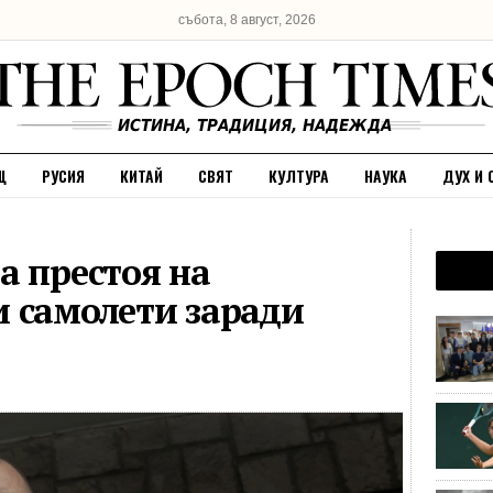
събота, 8 август, 2026
Щ
РУСИЯ
КИТАЙ
СВЯТ
КУЛТУРА
НАУКА
ДУХ И 
а престоя на
 самолети заради