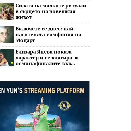
Силата на малките ритуали
в сърцето на човешкия
живот
Включете се днес: най-
наситената симфония на
Моцарт
Елизара Янева показа
характер и се класира за
осминафиналите във
Варшава след впечатляващ
обрат