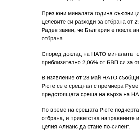
През юни миналата година съюзници
целевите си разходи за отбрана от 
Радев заяви, че България е поела а
отбрана.
Според доклад на НАТО миналата го
приблизително 2,06% от БВП си за о
В изявление от 28 май НАТО съобщи
Рюте се е срещнал с премиера Румен
предстоящата среща на върха на НАТ
По време на срещата Рюте подчерта,
отбрана, и приветства направените и
целия Алианс да стане по-силен“.