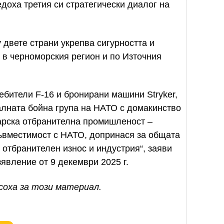
оха третия си стратегически диалог на
двете страни укрепва сигурността и
 в черноморския регион и по Източния
ебители F-16 и бронирани машини Stryker,
алната бойна група на НАТО с домакинство
гарска отбранителна промишленост –
ъвместимост с НАТО, допринася за общата
 отбранителен износ и индустрия“, заяви
явление от 9 декември 2025 г.
соха за този материал.