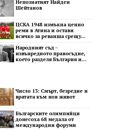
Непознатият Найден
обрат
Шейтанов
ЦСКА 1948 измъкна ценно
реми в Атина и остави
всичко за реванша срещу
Панатинайкос
Народният съд –
извънредното правосъдие,
което разделя България и
днес
Число 13: Смърт, безредие и
вратата към нов живот
Българските олимпийци
донесоха 68 медала от
международни форуми