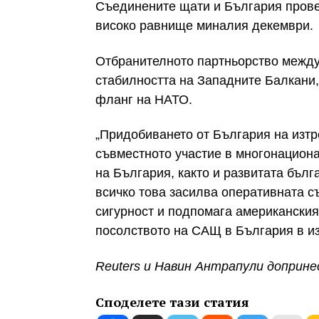
Съединените щати и България провед
високо равнище миналия декември.
Отбранителното партньорство между 
стабилността на Западните Балкани,
фланг на НАТО.
„Придобиването от България на изтр
съвместното участие в многонацион
на България, както и развитата бъл
всичко това засилва оперативната с
сигурност и подпомага американския
посолството на САЩ в България в из
Reuters и Навин Антрапули доприне
Споделете тази статия