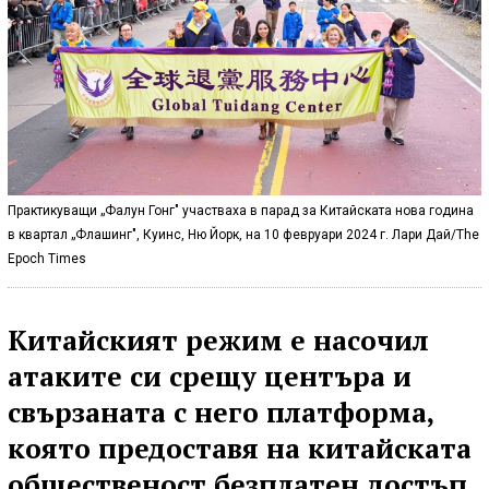
Практикуващи „Фалун Гонг" участваха в парад за Китайската нова година
в квартал „Флашинг", Куинс, Ню Йорк, на 10 февруари 2024 г. Лари Дай/The
Epoch Times
Китайският режим е насочил
атаките си срещу центъра и
свързаната с него платформа,
която предоставя на китайската
общественост безплатен достъп