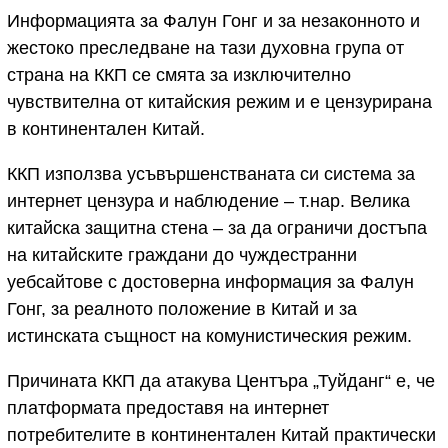
Информацията за Фалун Гонг и за незаконното и
жестоко преследване на тази духовна група от
страна на ККП се смята за изключително
чувствителна от китайския режим и е цензурирана
в континентален Китай.
ККП използва усъвършенстваната си система за
интернет цензура и наблюдение – т.нар. Велика
китайска защитна стена – за да ограничи достъпа
на китайските граждани до чуждестранни
уебсайтове с достоверна информация за Фалун
Гонг, за реалното положение в Китай и за
истинската същност на комунистическия режим.
Причината ККП да атакува Центъра „Туйданг“ е, че
платформата предоставя на интернет
потребителите в континентален Китай практически