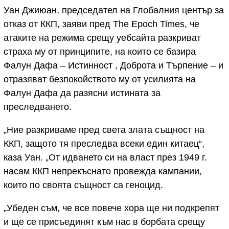
Уан Джиюан, председател на Глобалния център за
отказ от ККП, заяви пред The Epoch Times, че
атаките на режима срещу уебсайта разкриват
страха му от принципите, на които се базира
Фалун Дафа – Истинност , Доброта и Търпение – и
отразяват безпокойството му от усилията на
Фалун Дафа да разясни истината за
преследването.
„Ние разкриваме пред света злата същност на
ККП, защото тя преследва всеки един китаец“,
каза Уан. „От идването си на власт през 1949 г.
насам ККП непрекъснато провежда кампании,
които по своята същност са геноцид.
„Убеден съм, че все повече хора ще ни подкрепят
и ще се присъединят към нас в борбата срещу