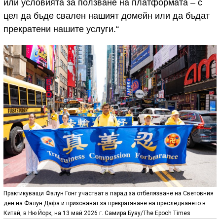
или условията за ползване на платформата – с
цел да бъде свален нашият домейн или да бъдат
прекратени нашите услуги.“
Практикуващи Фалун Гонг участват в парад за отбелязване на Световния
ден на Фалун Дафа и призовават за прекратяване на преследването в
Китай, в Ню Йорк, на 13 май 2026 г. Самира Буау/The Epoch Times