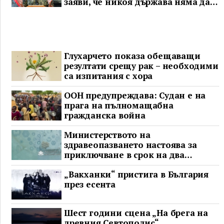
заяви, че никоя държава няма да
доминира в Индо-Тихоокеанския
регион
Глухарчето показа обещаващи
резултати срещу рак – необходими
са изпитания с хора
ООН предупреждава: Судан е на
прага на пълномащабна
гражданска война
Министерството на
здравеопазването настоява за
приключване в срок на два
ключови строителни проекта
„Вакханки“ пристига в България
през есента
Шест години сцена „На брега на
древния Севтополис“