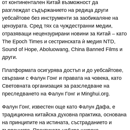
от континентален Китай възможност да
разглеждат съдържанието на редица други
уебсайтове без инструменти за заобикаляне на
цензурата. Сред тях са чуждестранни медии,
отразяващи нецензурирани новини за Китай – като
The Epoch Times и сестринската ѝ медия NTD,
Sound of Hope, Aboluowang, China Banned Films и
други.
Платформата осигурява достъп и до уебсайтове,
свързани с Фалун Гонг и правата на човека, като
Световната организация за разследване на
преследването на Фалун Гонг и Minghui.org.
Фалун Гонг, известен още като Фалун Дафа, е
традиционна китайска духовна практика, основана
на принципите на истината, състраданието и