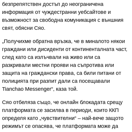
безпрепятствен достъп до неограничена
информация от чуждестранни уебсайтове и
възможност за свободна комуникация с външния
свят, обясни Сяо.
„Получихме обратна връзка, че в миналото някои
граждани или дисиденти от континенталната част,
след като са излъчвали на живо или са
разкривали местни прояви на съпротива или
защита на граждански права, са били питани от
полицията при разпит дали са посещавали
Tianchao Messenger“, каза той.
Сяо отбеляза също, че онлайн блокадата срещу
платформата се засилва в периоди, които ККП
определя като „чувствителни“ – най-вече защото
режимът се опасява, че платформата може да