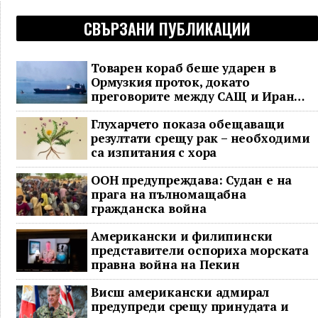
СВЪРЗАНИ ПУБЛИКАЦИИ
Товарен кораб беше ударен в
Ормузкия проток, докато
преговорите между САЩ и Иран
останаха в безизходица
Глухарчето показа обещаващи
резултати срещу рак – необходими
са изпитания с хора
ООН предупреждава: Судан е на
прага на пълномащабна
гражданска война
Американски и филипински
представители оспориха морската
правна война на Пекин
Висш американски адмирал
предупреди срещу принудата и