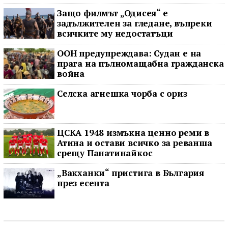
Защо филмът „Одисея“ е
задължителен за гледане, въпреки
всичките му недостатъци
ООН предупреждава: Судан е на
прага на пълномащабна гражданска
война
Селска агнешка чорба с ориз
ЦСКА 1948 измъкна ценно реми в
Атина и остави всичко за реванша
срещу Панатинайкос
„Вакханки“ пристига в България
през есента