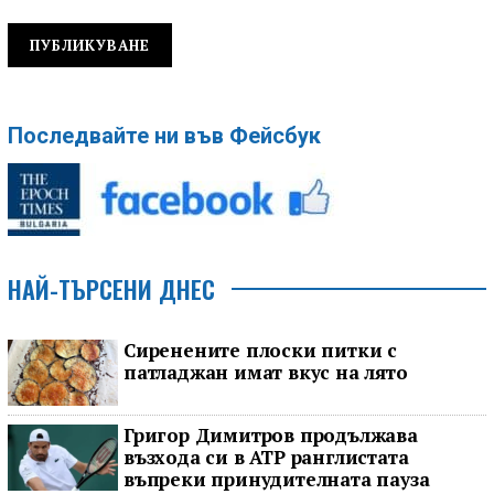
Последвайте ни във Фейсбук
НАЙ-ТЪРСЕНИ ДНЕС
Сиренените плоски питки с
патладжан имат вкус на лято
Григор Димитров продължава
възхода си в ATP ранглистата
въпреки принудителната пауза