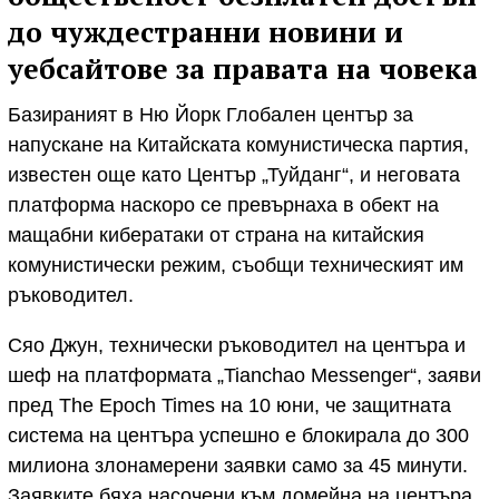
до чуждестранни новини и
уебсайтове за правата на човека
Базираният в Ню Йорк Глобален център за
напускане на Китайската комунистическа партия,
известен още като Център „Туйданг“, и неговата
платформа наскоро се превърнаха в обект на
мащабни кибератаки от страна на китайския
комунистически режим, съобщи техническият им
ръководител.
Сяо Джун, технически ръководител на центъра и
шеф на платформата „Tianchao Messenger“, заяви
пред The Epoch Times на 10 юни, че защитната
система на центъра успешно е блокирала до 300
милиона злонамерени заявки само за 45 минути.
Заявките бяха насочени към домейна на центъра,