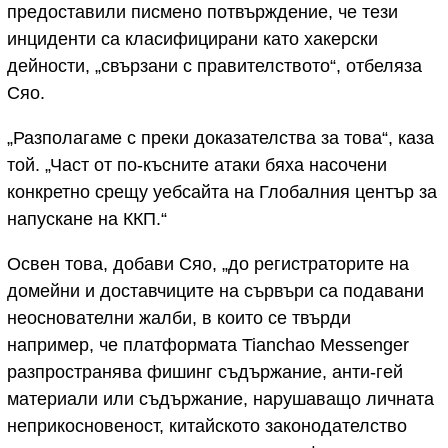
предоставили писмено потвърждение, че тези
инциденти са класифицирани като хакерски
дейности, „свързани с правителството“, отбеляза
Сяо.
„Разполагаме с преки доказателства за това“, каза
той. „Част от по-късните атаки бяха насочени
конкретно срещу уебсайта на Глобалния център за
напускане на ККП.“
Освен това, добави Сяо, „до регистраторите на
домейни и доставчиците на сървъри са подавани
неоснователни жалби, в които се твърди
например, че платформата Tianchao Messenger
разпространява фишинг съдържание, анти-гей
материали или съдържание, нарушаващо личната
неприкосновеност, китайското законодателство