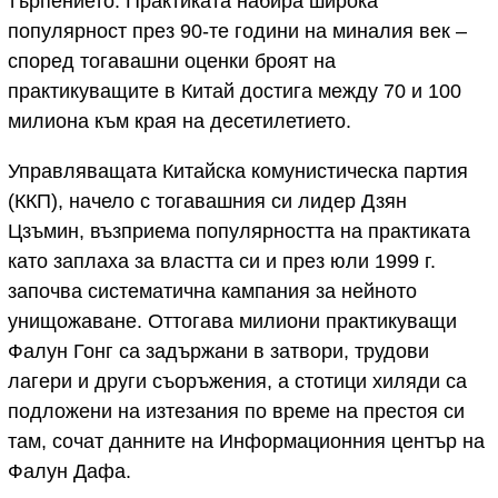
търпението. Практиката набира широка
популярност през 90-те години на миналия век –
според тогавашни оценки броят на
практикуващите в Китай достига между 70 и 100
милиона към края на десетилетието.
Управляващата Китайска комунистическа партия
(ККП), начело с тогавашния си лидер Дзян
Цзъмин, възприема популярността на практиката
като заплаха за властта си и през юли 1999 г.
започва систематична кампания за нейното
унищожаване. Оттогава милиони практикуващи
Фалун Гонг са задържани в затвори, трудови
лагери и други съоръжения, а стотици хиляди са
подложени на изтезания по време на престоя си
там, сочат данните на Информационния център на
Фалун Дафа.