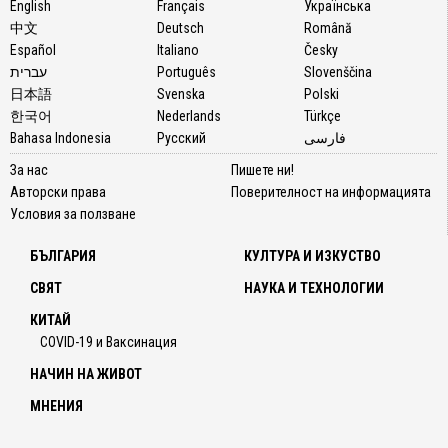
English
Français
Українська
中文
Deutsch
Română
Español
Italiano
Česky
עברית
Português
Slovenščina
日本語
Svenska
Polski
한국어
Nederlands
Türkçe
Bahasa Indonesia
Русский
فارسی
За нас
Пишете ни!
Авторски права
Поверителност на информацията
Условия за ползване
БЪЛГАРИЯ
КУЛТУРА И ИЗКУСТВО
СВЯТ
НАУКА И ТЕХНОЛОГИИ
КИТАЙ
COVID-19 и Ваксинация
НАЧИН НА ЖИВОТ
МНЕНИЯ