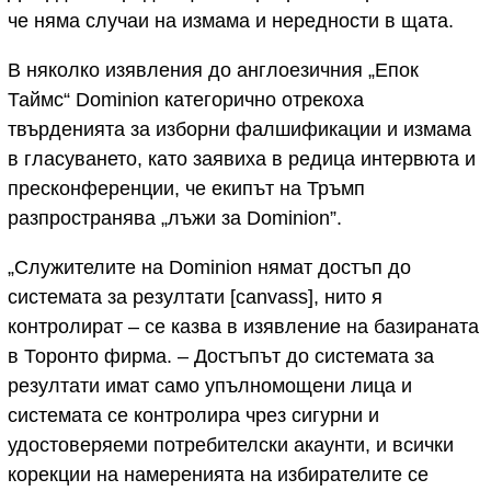
че няма случаи на измама и нередности в щата.
В няколко изявления до англоезичния „Епок
Таймс“ Dominion категорично отрекоха
твърденията за изборни фалшификации и измама
в гласуването, като заявиха в редица интервюта и
пресконференции, че екипът на Тръмп
разпространява „лъжи за Dominion”.
„Служителите на Dominion нямат достъп до
системата за резултати [canvass], нито я
контролират – се казва в изявление на базираната
в Торонто фирма. – Достъпът до системата за
резултати имат само упълномощени лица и
системата се контролира чрез сигурни и
удостоверяеми потребителски акаунти, и всички
корекции на намеренията на избирателите се