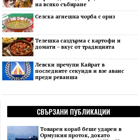
на всяко събиране
Селска агнешка чорба с ориз
Телешка саздърма с картофи и
домати – вкус от традицията
Левски пречупи Кайрат в
последните секунди и взе аванс
преди реванша
СВЪРЗАНИ ПУБЛИКАЦИИ
Товарен кораб беше ударен в
Ормузкия проток, докато