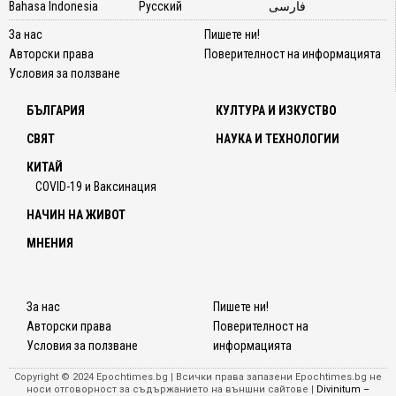
Bahasa Indonesia
Русский
فارسی
За нас
Пишете ни!
Авторски права
Поверителност на информацията
Условия за ползване
БЪЛГАРИЯ
КУЛТУРА И ИЗКУСТВО
СВЯТ
НАУКА И ТЕХНОЛОГИИ
КИТАЙ
COVID-19 и Ваксинация
НАЧИН НА ЖИВОТ
МНЕНИЯ
За нас
Пишете ни!
Авторски права
Поверителност на
Условия за ползване
информацията
Copyright © 2024 Epochtimes.bg | Всички права запазени Epochtimes.bg не
носи отговорност за съдържанието на външни сайтове |
Divinitum –