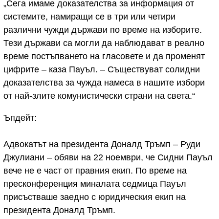
„Сега имаме доказателства за информация от
системите, намиращи се в три или четири
различни чужди държави по време на изборите.
Тези държави са могли да наблюдават в реално
време постъпването на гласовете и да променят
цифрите – каза Пауъл. – Съществуват солидни
доказателства за чужда намеса в нашите избори
от най-злите комунистически страни на света.“
Ъпдейт:
Адвокатът на президента Доналд Тръмп – Руди
Джулиани – обяви на 22 ноември, че Сидни Пауъл
вече не е част от правния екип. По време на
пресконференция миналата седмица Пауъл
присъстваше заедно с юридическия екип на
президента Доналд Тръмп.