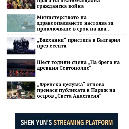
прага на пълномащабна
гражданска война
Министерството на
здравеопазването настоява за
приключване в срок на два
ключови строителни проекта
„Вакханки“ пристига в България
през есента
Шест години сцена „На брега на
древния Севтополис“
„Френска целувка“ отново
пренася публиката в Париж на
остров „Света Анастасия“