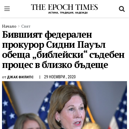
Начало
Свят
Бившият федерален
прокурор Сидни Пауъл
обеща „библейски“ съдебен
процес в близко бъдеще
от
29 НОЕМВРИ , 2020
ДЖАК ФИЛИПС