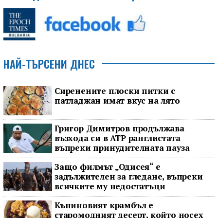
НАЙ-ТЪРСЕНИ ДНЕС
Сиренените плоски питки с
патладжан имат вкус на лято
Григор Димитров продължава
възхода си в ATP ранглистата
въпреки принудителната пауза
Защо филмът „Одисея“ е
задължителен за гледане, въпреки
всичките му недостатъци
Къпиновият крамбъл е
старомодният десерт, който носех