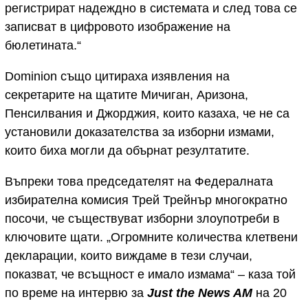
регистрират надеждно в системата и след това се
записват в цифровото изображение на
бюлетината.“
Dominion също цитираха изявления на
секретарите на щатите Мичиган, Аризона,
Пенсилвания и Джорджия, които казаха, че не са
установили доказателства за изборни измами,
които биха могли да обърнат резултатите.
Въпреки това председателят на Федералната
избирателна комисия Трей Трейнър многократно
посочи, че съществуват изборни злоупотреби в
ключовите щати. „Огромните количества клетвени
декларации, които виждаме в тези случаи,
показват, че всъщност е имало измама“ – каза той
по време на интервю за
Just the News AM
на 20