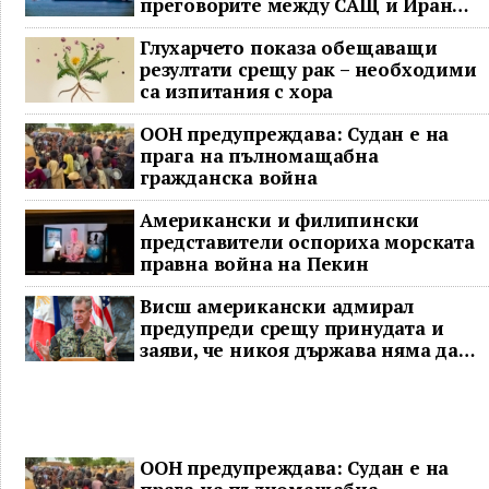
преговорите между САЩ и Иран
останаха в безизходица
Глухарчето показа обещаващи
резултати срещу рак – необходими
са изпитания с хора
ООН предупреждава: Судан е на
прага на пълномащабна
гражданска война
Американски и филипински
представители оспориха морската
правна война на Пекин
Висш американски адмирал
предупреди срещу принудата и
заяви, че никоя държава няма да
доминира в Индо-Тихоокеанския
регион
ООН предупреждава: Судан е на