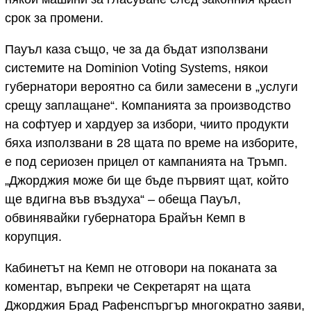
срок за промени.
Пауъл каза също, че за да бъдат използвани
системите на Dominion Voting Systems, някои
губернатори вероятно са били замесени в „услуги
срещу заплащане“. Компанията за производство
на софтуер и хардуер за избори, чиито продукти
бяха използвани в 28 щата по време на изборите,
е под сериозен прицел от кампанията на Тръмп.
„Джорджия може би ще бъде първият щат, който
ще вдигна във въздуха“ – обеща Пауъл,
обвинявайки губернатора Брайън Кемп в
корупция.
Кабинетът на Кемп не отговори на поканата за
коментар, въпреки че Секретарят на щата
Джорджия Брад Рафенспъргър многократно заяви,