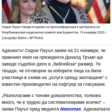
Сидни Пауъл говори по време на пресконференция в централата на
Републиканския национален комитет във Вашингтон, 19 ноември 2020 г.
(Jacquelyn Martin / AP Photo)
Адвокатът Сидни Пауъл заяви на 21 ноември, че
правният екип на президента Доналд Тръмп ще
заведe съдебно дело в „библейски“ размер. Тя
твърди, че отговорни за изборите лица са били
участници в схема на „услуги срещу заплащане“ с
известен производител на софтуер за гласуване.
„Разполагаме с тонове доказателства, толкова
много, че е трудно да систематизираме всичко“ –
заяви Пауъл пред медията
Newsmax
. Адвокатката