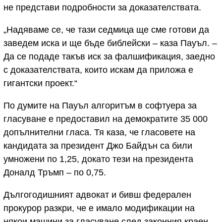
не представи подробности за доказателствата.
„Надяваме се, че тази седмица ще сме готови да
заведем иска и ще бъде библейски – каза Пауъл. –
Да се подаде такъв иск за фалшификация, заедно
с доказателствата, които искам да приложа е
гигантски проект.“
По думите на Пауъл алгоритъм в софтуера за
гласуване е предоставил на демократите 35 000
допълнителни гласа. Тя каза, че гласовете на
кандидата за президент Джо Байдън са били
умножени по 1,25, докато тези на президента
Доналд Тръмп – по 0,75.
Дългогодишният адвокат и бивш федерален
прокурор разкри, че е имало модификации на
някои машини за гласуване след законния краен