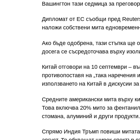
Вашингтон тази седмица за преговор
Дипломат от ЕС съобщи пред Reuters
наложи собствени мита едновременн
Ако бъде одобрена, тази стъпка ще 
досега се съсредоточава върху изоли
Китай отговори на 10 септември – въ
противопоставя на „така наречения 
използването на Китай в дискусии за
Средните американски мита върху ки
Това включва 20% мито за фентанил
стомана, алуминий и други продукти.
Спрямо Индия Тръмп повиши митата с