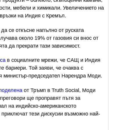
т продукти – облекло, скъпоценни камъни,
ости, мебели и химикали. Увеличението на
 връзки на Индия с Кремъл.
 да се откъсне напълно от руската
лучава около 19% от газовия си внос от
ята да прекрати тази зависимост.
са
в социалните мрежи, че САЩ и Индия
е бариери. Той заяви, че очаква с
ия министър-председател Нарендра Моди.
поделена
от Тръмп в Truth Social, Моди
и преговори ще проправят пътя за
иал на индийско-американското
а приключат тези дискусии възможно най-