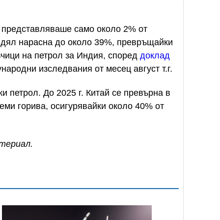
л представляваше само около 2% от
зи дял нарасна до около 39%, превръщайки
вчици на петрол за Индия, според
доклад
народни изследвания от месец август т.г.
и петрол. До 2025 г. Китай се превърна в
аеми горива, осигурявайки около 40% от
атериал.