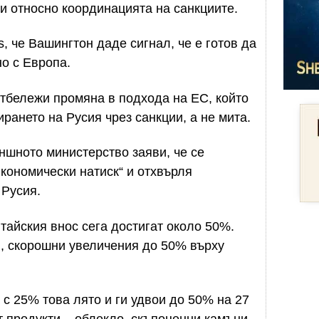
и относно координацията на санкциите.
, че Вашингтон даде сигнал, че е готов да
о с Европа.
отбележи промяна в подхода на ЕС, който
рането на Русия чрез санкции, а не мита.
ншното министерство заяви, че се
икономически натиск“ и отхвърля
 Русия.
тайския внос сега достигат около 50%.
, скорошни увеличения до 50% върху
 25% това лято и ги удвои до 50% на 27