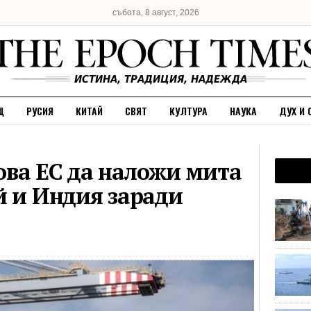
събота, 8 август, 2026
Щ
РУСИЯ
КИТАЙ
СВЯТ
КУЛТУРА
НАУКА
ДУХ И 
ва ЕС да наложи мита
й и Индия заради