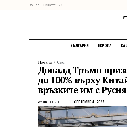
За нас
Пишете ни!
БЪЛГАРИЯ
ЕВРОПА
СА
Начало
Свят
Доналд Тръмп призо
до 100% върху Кита
връзките им с Русия
от
11 СЕПТЕМВРИ , 2025
ШОН ЦЕН