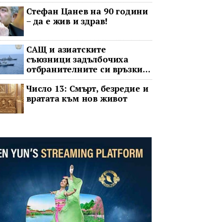
операта говорят на един
Стефан Цанев на 90 години
език
– да е жив и здрав!
САЩ и азиатските
съюзници задълбочиха
отбранителните си връзки
срещу Китай
Число 13: Смърт, безредие и
вратата към нов живот