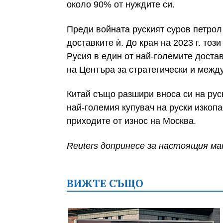
около 90% от нуждите си.
Преди войната руският суров петро
доставките ѝ. До края на 2023 г. то
Русия в един от най-големите доста
на Центъра за стратегически и между
Китай също разшири вноса си на руск
най-големия купувач на руски изкоп
приходите от износ на Москва.
Reuters допринесе за настоящия м
ВИЖТЕ СЪЩО