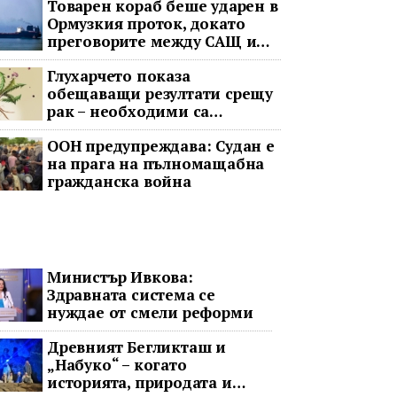
Товарен кораб беше ударен в
Ормузкия проток, докато
преговорите между САЩ и
Иран останаха в безизходица
Глухарчето показа
обещаващи резултати срещу
рак – необходими са
изпитания с хора
ООН предупреждава: Судан е
на прага на пълномащабна
гражданска война
Министър Ивкова:
Здравната система се
нуждае от смели реформи
Древният Бегликташ и
„Набуко“ – когато
историята, природата и