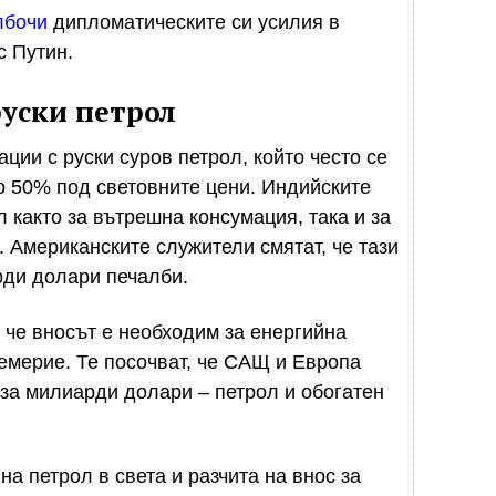
лбочи
дипломатическите си усилия в
с Путин.
руски петрол
ции с руски суров петрол, който често се
о 50% под световните цени. Индийските
 както за вътрешна консумация, така и за
. Американските служители смятат, че тази
рди долари печалби.
 че вносът е необходим за енергийна
цемерие. Те посочват, че САЩ и Европа
 за милиарди долари – петрол и обогатен
на петрол в света и разчита на внос за