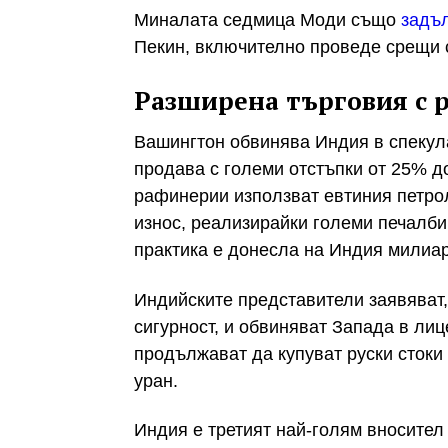
Миналата седмица Моди също
задъ
Пекин, включително проведе срещи 
Разширена търговия с 
Вашингтон обвинява Индия в спекула
продава с големи отстъпки от 25% д
рафинерии използват евтиния петрол
износ, реализирайки големи печалби
практика е донесла на Индия милиа
Индийските представители заявяват,
сигурност, и обвиняват Запада в ли
продължават да купуват руски стоки
уран.
Индия е третият най-голям вносител 