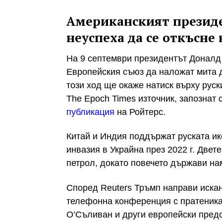
Американският президе
неуспеха да се откъсне
На 9 септември президентът Доналд
Европейския съюз да наложат мита 
този ход ще окаже натиск върху рус
The Epoch Times източник, запознат
публикация
на Ройтерс.
Китай и Индия поддържат руската ик
инвазия в Украйна през 2022 г. Двет
петрол, докато повечето държави на
Според Reuters Тръмп направи искан
телефонна конференция с пратеника
О’Съливан и други европейски предс