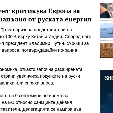
нт критикува Европа за
 напълно от руската енергия
 Тръмп призова представители на
до 100% върху Китай и Индия. Според него
кия президент Владимир Путин, съобщи за
 с въпроса, потвърждавайки по-ранна
ономика, откакто започна разширената
е страни увеличиха покупките на руски
малиха или спряха вноса.
ето на 9 септември по време на
 на ЕС относно санкциите Дейвид
тавители. Делегацията се намира във