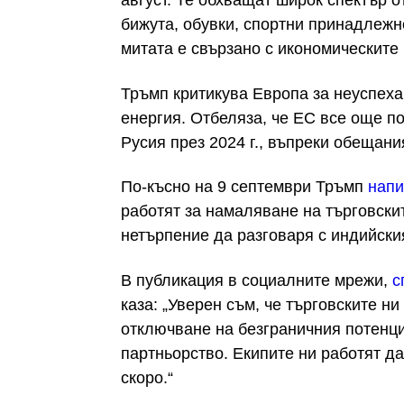
август. Те обхващат широк спектър о
бижута, обувки, спортни принадлежн
митата е свързано с икономическите
Тръмп критикува Европа за неуспеха
енергия. Отбеляза, че ЕС все още по
Русия през 2024 г., въпреки обещани
По-късно на 9 септември Тръмп
напи
работят за намаляване на търговскит
нетърпение да разговаря с индийск
В публикация в социалните мрежи,
с
каза: „Уверен съм, че търговските н
отключване на безграничния потенц
партньорство. Екипите ни работят д
скоро.“