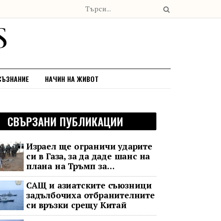
СЪЗНАНИЕ
НАЧИН НА ЖИВОТ
СВЪРЗАНИ ПУБЛИКАЦИИ
Израел ще ограничи ударите
си в Газа, за да даде шанс на
плана на Тръмп за
разоръжаване на „Хамас“
САЩ и азиатските съюзници
задълбочиха отбранителните
си връзки срещу Китай