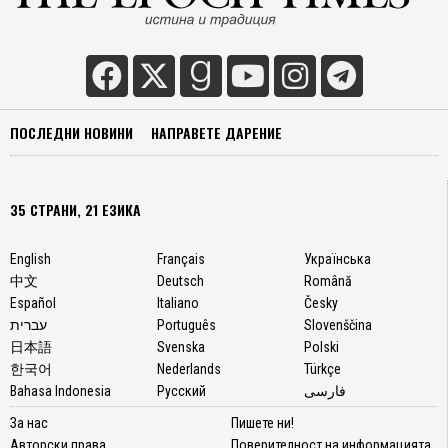
ПОСЛЕДНИ НОВИНИ
НАПРАВЕТЕ ДАРЕНИЕ
35 СТРАНИ, 21 ЕЗИКА
English
Français
Українська
中文
Deutsch
Română
Español
Italiano
Česky
עברית
Português
Slovenščina
日本語
Svenska
Polski
한국어
Nederlands
Türkçe
Bahasa Indonesia
Русский
فارسی
За нас
Пишете ни!
Авторски права
Поверителност на информацията