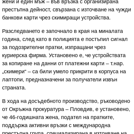
жени и един мъж – във връзка с организирана
престъпна дейност, свързана с източване на чужди
банкови карти чрез скимиращи устройства.
Разследването е започнало в края на миналата
година, след като в полицията е постъпил сигнал
за подозрителни пратки, изпращани чрез
куриерска фирма. Установено е, че устройствата
за копиране на данни от платежни карти – т.нар.
„скимери“ – са били умело прикрити в корпуса на
лаптопи, предназначени за получатели извън
страната.
В хода на досъдебното производство, ръководено
от Окръжна прокуратура – Пловдив, е установено,
че 46-годишната жена, подател на пратките,
поддържа активни връзки с международна
престъпна група, специализирана в източване на