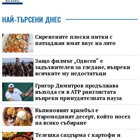
НАЙ-ТЪРСЕНИ ДНЕС
Сиренените плоски питки с
патладжан имат вкус на лято
Защо филмът „Одисея“ е
задължителен за гледане, въпреки
всичките му недостатъци
Григор Димитров продължава
възхода си в ATP ранглистата
въпреки принудителната пауза
Къпиновият крамбъл е
старомодният десерт, който носех
на всяко събиране
Телешка саздърма с картофи и