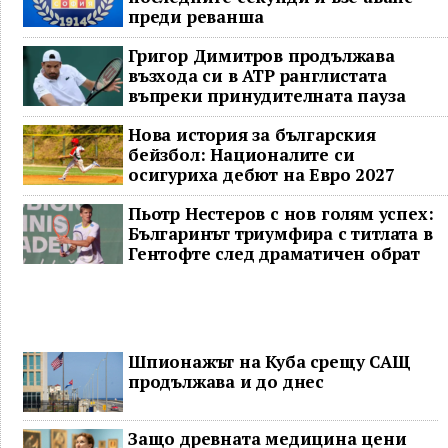
преди реванша
Григор Димитров продължава
възхода си в ATP ранглистата
въпреки принудителната пауза
Нова история за българския
бейзбол: Националите си
осигуриха дебют на Евро 2027
Пьотр Нестеров с нов голям успех:
Българинът триумфира с титлата в
Гентофте след драматичен обрат
Шпионажът на Куба срещу САЩ
продължава и до днес
Защо древната медицина цени