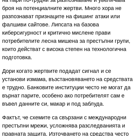
броя на потенциалните жертви. Много хора не
разпознават признаците на фишинг атаки или
фалшиви сайтове. Липсата на базова
киберсигурност и критично мислене прави
потребителите лесна мишена за престъпни групи,
които действат с висока степен на технологична
подготовка.
Дори когато жертвите подадат сигнал и се
установи измама, възстановяването на средствата
е трудно. Банковите институции често не могат да
върнат парите, особено ако потребителят сам е
въвел данните си, макар и под заблуда.
Фактът, че схемите са свързани с международни
престъпни мрежи, усложнява разследванията и
правната защита. Източването на средства често