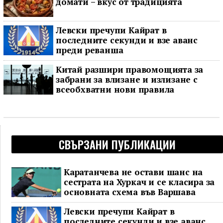
домати – вкус от традицията
Левски пречупи Кайрат в
последните секунди и взе аванс
преди реванша
Китай разшири правомощията за
забрани за влизане и излизане с
всеобхватни нови правила
СВЪРЗАНИ ПУБЛИКАЦИИ
Каратанчева не остави шанс на
сестрата на Хуркач и се класира за
основната схема във Варшава
Левски пречупи Кайрат в
последните секунди и взе аванс