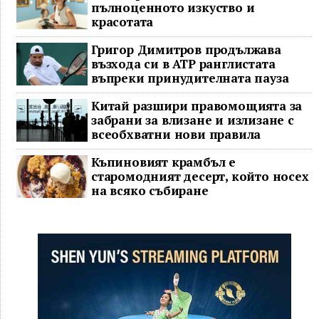
пълноценното изкуство и
красотата
Григор Димитров продължава
възхода си в ATP ранглистата
въпреки принудителната пауза
Китай разшири правомощията за
забрани за влизане и излизане с
всеобхватни нови правила
Къпиновият крамбъл е
старомодният десерт, който носех
на всяко събиране