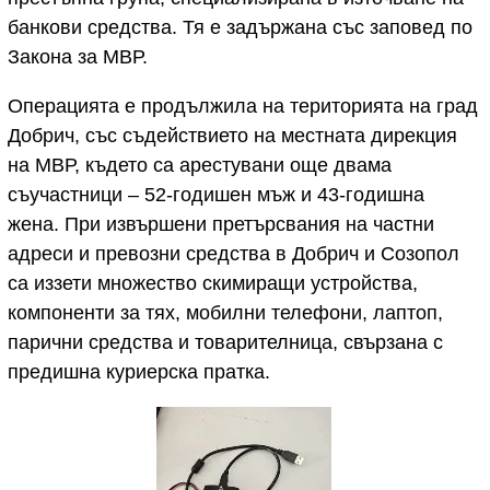
банкови средства. Тя е задържана със заповед по
Закона за МВР.
Операцията е продължила на територията на град
Добрич, със съдействието на местната дирекция
на МВР, където са арестувани още двама
съучастници – 52-годишен мъж и 43-годишна
жена. При извършени претърсвания на частни
адреси и превозни средства в Добрич и Созопол
са иззети множество скимиращи устройства,
компоненти за тях, мобилни телефони, лаптоп,
парични средства и товарителница, свързана с
предишна куриерска пратка.