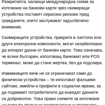
Разкритията, касаещи международна схема за
източване на банкови карти чрез скимиращи
устройства поставят сериозни рискове пред
гражданите, които заслужават задълбочено
внимание.
Скимиращите устройства, прикрити в лаптопи или
други електронни компоненти, могат незабелязано
да копират данни от банкови карти. Това означава,
че всеки българин, използващ банкомат или POS
терминал, може да стане жертва, без да подозира.
Измамниците вече не се ограничават само до
физически устройства – те използват фалшиви
сайтове, имейли и профили в социални мрежи, за
да подмамят потребителите да въведат данните
си доброволно. Това прави схемите за източване
на пари по-трудни за разпознаване и увеличава