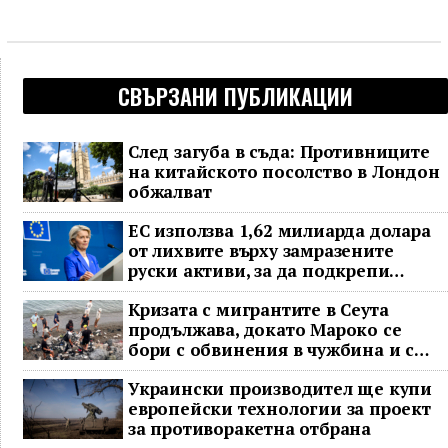
СВЪРЗАНИ ПУБЛИКАЦИИ
След загуба в съда: Противниците
на китайското посолство в Лондон
обжалват
ЕС използва 1,62 милиарда долара
от лихвите върху замразените
руски активи, за да подкрепи
Украйна
Кризата с мигрантите в Сеута
продължава, докато Мароко се
бори с обвинения в чужбина и с
гнева у дома
Украински производител ще купи
европейски технологии за проект
за противоракетна отбрана