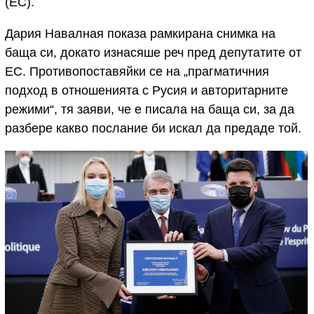
(ЕС).
Дария Навалная показа рамкирана снимка на
баща си, докато изнасяше реч пред депутатите от
ЕС. Противопоставяйки се на „прагматичния
подход в отношенията с Русия и авторитарните
режими“, тя заяви, че е писала на баща си, за да
разбере какво послание би искал да предаде той.