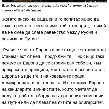
Дария Навалная получава наградата „Сахаров“ от името на баща си
(снимка APFvia Getty Images)
„Когато писах на баща си и го попитах какво да
кажа в речта от негово име, той отговори: „…никой
да не смее да слага равенство между Русия и
режима на Путин.“
„Русия е част от Европа и ние също се стремим да
станем част от нея – продължи тя, – но също така
искаме от Европа да се стреми към себе си, към
прекрасните принципи, които стоят в основата ѝ…
Европа на идеите и на човешките права,
демокрацията и почтеността. И не искаме Европа
на канцлерите и министрите, които мечтаят да
получат работа в борда на държавните компании
на Путин или да плават на яхтите на олигарсите“.