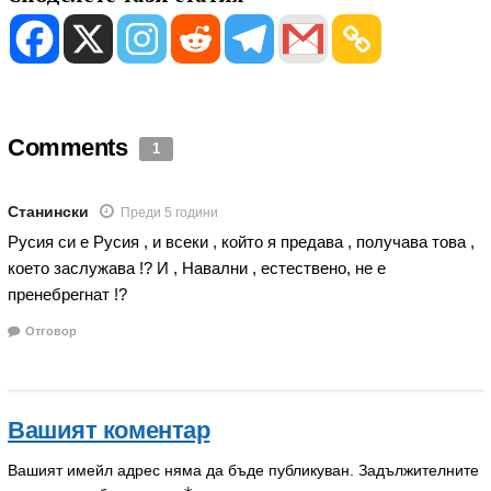
Comments
1
Станински
Преди 5 години
Русия си е Русия , и всеки , който я предава , получава това ,
което заслужава !? И , Навални , естествено, не е
пренебрегнат !?
Отговор
Вашият коментар
Вашият имейл адрес няма да бъде публикуван.
Задължителните