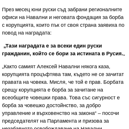
През месец юни руски съд забрани регионалните
офиси на Навални и неговата фондация за борба
с корупцията, които пък от своя страна заявиха по
повод на наградата:
„Тази наградата е за всеки един руски
гражданин, който се бори за истината в Русия.
„
„Както самият Алексей Навални някога каза,
корупцията процъфтява там, където не се зачитат
правата на човека. Мисля, че той е прав. Борбата
срещу корупцията е борба за зачитане на
всеобщите човешки права. Това със сигурност е
борба за човешко достойнство, за добро
управление и върховенство на закона“ – посочи
председателят на Парламента и призова за
незабавното освобождаване на Навални.