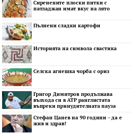
Сиренените плоски питки с
патладжан имат вкус на лято
Пълнени сладки картофи
Историята на символа свастика
Селска агнешка чорба с ориз
Григор Димитров продължава
възхода си в ATP ранглистата
въпреки принудителната пауза
Стефан Цанев на 90 години – да е
жив и здрав!