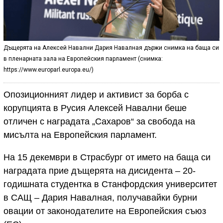
Дъщерята на Алексей Навални Дария Навалная държи снимка на баща си
в пленарната зала на Европейския парламент (снимка:
https://www.europarl.europa.eu/)
Опозиционният лидер и активист за борба с
корупцията в Русия Алексей Навални беше
отличен с наградата „Сахаров“ за свобода на
мисълта на Европейския парламент.
На 15 декември в Страсбург от името на баща си
наградата прие дъщерята на дисидента – 20-
годишната студентка в Станфордския университет
в САЩ – Дария Навалная, получавайки бурни
овации от законодателите на Европейския съюз