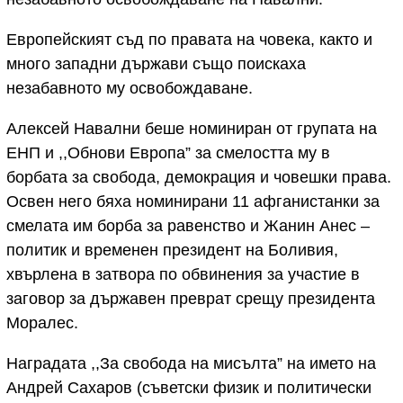
Европейският съд по правата на човека, както и
много западни държави също поискаха
незабавното му освобождаване.
Алексей Навални беше номиниран от групата на
ЕНП и ,,Обнови Европа” за смелостта му в
борбата за свобода, демокрация и човешки права.
Освен него бяха номинирани 11 афганистанки за
смелата им борба за равенство и Жанин Анес –
политик и временен президент на Боливия,
хвърлена в затвора по обвинения за участие в
заговор за държавен преврат срещу президента
Моралес.
Наградата ,,За свобода на мисълта” на името на
Андрей Сахаров (съветски физик и политически