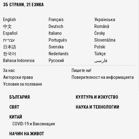
35 СТРАНИ, 21 ЕЗИКА
English
Français
Українська
中文
Deutsch
Română
Español
Italiano
Česky
עברית
Português
Slovenščina
日本語
Svenska
Polski
한국어
Nederlands
Türkçe
Bahasa Indonesia
Русский
فارسی
За нас
Пишете ни!
Авторски права
Поверителност на информацията
Условия за ползване
БЪЛГАРИЯ
КУЛТУРА И ИЗКУСТВО
СВЯТ
НАУКА И ТЕХНОЛОГИИ
КИТАЙ
COVID-19 и Ваксинация
НАЧИН НА ЖИВОТ