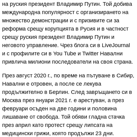
на руския президент Владимир Путин. Той добива
международна популярност с организирането на
множество демонстрации и с призивите си за
реформа срещу корупцията в Русия и в частност
срещу руския президент Владимир Путин и
неговото управление. Чрез блога си в LiveJournal
и с профилите си в You Tube и Twitter Навални
привлича милиони последователи на своя страна.
През август 2020 г., по време на пътуване в Сибир,
Навални е отровен, а после се лекува
продължително в Берлин. След завръщането си в
Москва през януари 2021 г. е арестуван, а през
февруари осъден на две години и половина
лишаване от свобода. Той обяви гладна стачка
през април като протест срещу липсата на
медицински грижи, която продължи 23 дни.