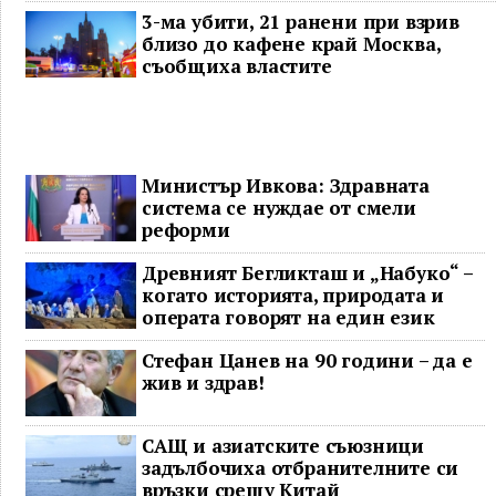
3-ма убити, 21 ранени при взрив
близо до кафене край Москва,
съобщиха властите
Министър Ивкова: Здравната
система се нуждае от смели
реформи
Древният Бегликташ и „Набуко“ –
когато историята, природата и
операта говорят на един език
Стефан Цанев на 90 години – да е
жив и здрав!
САЩ и азиатските съюзници
задълбочиха отбранителните си
връзки срещу Китай