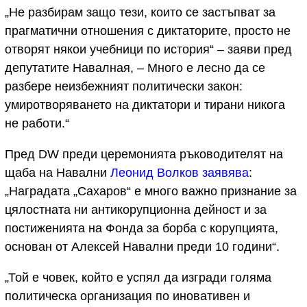
„Не разбирам защо тези, които се застъпват за
прагматични отношения с диктаторите, просто не
отворят някои учебници по история“ – заяви пред
депутатите Навалная, – Много е лесно да се
разбере неизбежният политически закон:
умиротворяването на диктатори и тирани никога
не работи.“
Пред DW преди церемонията ръководителят на
щаба на Навални
Леонид Волков заявява
:
„Наградата „Сахаров“ е много важно признание за
цялостната ни антикорупционна дейност и за
постиженията на Фонда за борба с корупцията,
основан от Алексей Навални преди 10 години“.
„Той е човек, който е успял да изгради голяма
политическа организация по иновативен и