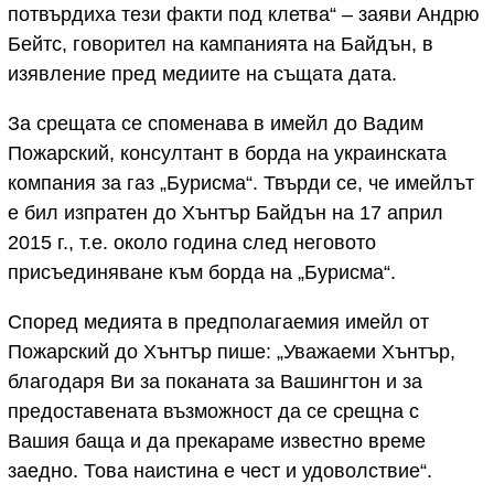
потвърдиха тези факти под клетва“ – заяви Андрю
Бейтс, говорител на кампанията на Байдън, в
изявление пред медиите на същата дата.
За срещата се споменава в имейл до Вадим
Пожарский, консултант в борда на украинската
компания за газ „Бурисма“. Твърди се, че имейлът
е бил изпратен до Хънтър Байдън на 17 април
2015 г., т.е. около година след неговото
присъединяване към борда на „Бурисма“.
Според медията в предполагаемия имейл от
Пожарский до Хънтър пише: „Уважаеми Хънтър,
благодаря Ви за поканата за Вашингтон и за
предоставената възможност да се срещна с
Вашия баща и да прекараме известно време
заедно. Това наистина е чест и удоволствие“.