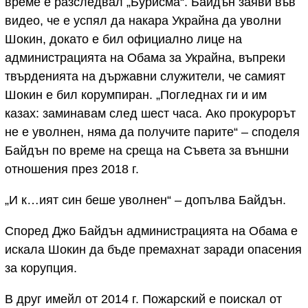
време е разследвал „Бурисма“. Байдън заяви във
видео, че е успял да накара Украйна да уволни
Шокин, докато е бил официално лице на
администрацията на Обама за Украйна, въпреки
твърденията на държавни служители, че самият
Шокин е бил корумпиран. „Погледнах ги и им
казах: заминавам след шест часа. Ако прокурорът
не е уволнен, няма да получите парите“ – споделя
Байдън по време на среща на Съвета за външни
отношения през 2018 г.
„И к…ият син беше уволнен“ – допълва Байдън.
Според Джо Байдън администрацията на Обама е
искала Шокин да бъде премахнат заради опасения
за корупция.
В друг имейл от 2014 г. Пожарский е поискал от