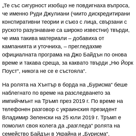
„Те със сигурност изобщо не повдигнаха въпроса,
че именно Руди Джулиани (чиито дискредитирани
конспиративни теории и съюз с лица, свързани с
руското разузнаване са широко известни) твърди,
че има такива материали – добавиха от
кампанията и уточниха, – прегледахме
официалната програма на Джо Байдън по онова
време и такава среща, за каквато твърди „Ню Йорк
Поуст“, никога не се е състояла“.
На ролята на Хънтър в борда на „Бурисма“ беше
наблегнато по време на разследването за
импийчмънт на Тръмп през 2019 г. По време на
телефонен разговор с украинския президент
Владимир Зеленски на 25 юли 2019 г. Тръмп е
помолил своя колега да „разгледа“ ролята на
семейство Байдън в Украйна и „Бурисма“.