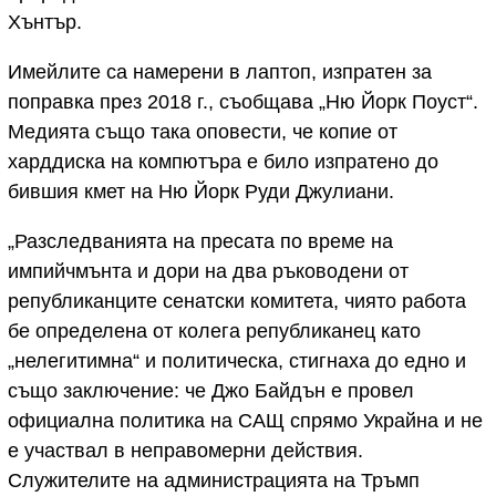
Хънтър.
Имейлите са намерени в лаптоп, изпратен за
поправка през 2018 г., съобщава „Ню Йорк Поуст“.
Медията също така оповести, че копие от
харддиска на компютъра е било изпратено до
бившия кмет на Ню Йорк Руди Джулиани.
„Разследванията на пресата по време на
импийчмънта и дори на два ръководени от
републиканците сенатски комитета, чиято работа
бе определена от колега републиканец като
„нелегитимна“ и политическа, стигнаха до едно и
също заключение: че Джо Байдън е провел
официална политика на САЩ спрямо Украйна и не
е участвал в неправомерни действия.
Служителите на администрацията на Тръмп