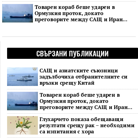
Товарен кораб беше ударен в
Ормузкия проток, докато
преговорите между САЩ и Иран
останаха в безизходица
СВЪРЗАНИ ПУБЛИКАЦИИ
САЩ и азиатските съюзници
задълбочиха отбранителните си
връзки срещу Китай
Товарен кораб беше ударен в
Ормузкия проток, докато
преговорите между САЩ и Иран
останаха в безизходица
Глухарчето показа обещаващи
резултати срещу рак – необходими
са изпитания с хора