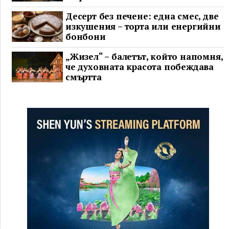
Десерт без печене: една смес, две
изкушения – торта или енергийни
бонбони
„Жизел“ – балетът, който напомня,
че духовната красота побеждава
смъртта