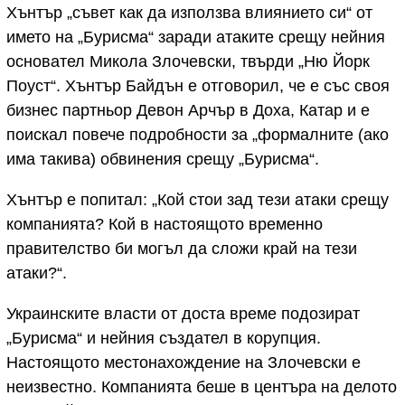
Хънтър „съвет как да използва влиянието си“ от
името на „Бурисма“ заради атаките срещу нейния
основател Микола Злочевски, твърди „Ню Йорк
Поуст“. Хънтър Байдън е отговорил, че е със своя
бизнес партньор Девон Арчър в Доха, Катар и е
поискал повече подробности за „формалните (ако
има такива) обвинения срещу „Бурисма“.
Хънтър е попитал: „Кой стои зад тези атаки срещу
компанията? Кой в настоящото временно
правителство би могъл да сложи край на тези
атаки?“.
Украинските власти от доста време подозират
„Бурисма“ и нейния създател в корупция.
Настоящото местонахождение на Злочевски е
неизвестно. Компанията беше в центъра на делото