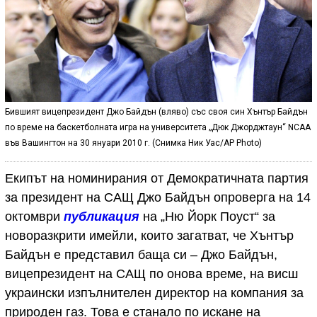
Бившият вицепрезидент Джо Байдън (вляво) със своя син Хънтър Байдън
по време на баскетболната игра на университета „Дюк Джорджтаун“ NCAA
във Вашингтон на 30 януари 2010 г. (Снимка Ник Уас/AP Photo)
Екипът на номинирания от Демократичната партия
за президент на САЩ Джо Байдън опроверга на 14
октомври
публикация
на „Ню Йорк Поуст“ за
новоразкрити имейли, които загатват, че Хънтър
Байдън е представил баща си – Джо Байдън,
вицепрезидент на САЩ по онова време, на висш
украински изпълнителен директор на компания за
природен газ. Това е станало по искане на