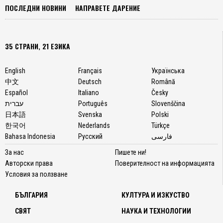
ПОСЛЕДНИ НОВИНИ
НАПРАВЕТЕ ДАРЕНИЕ
35 СТРАНИ, 21 ЕЗИКА
English
Français
Українська
中文
Deutsch
Română
Español
Italiano
Česky
עברית
Português
Slovenščina
日本語
Svenska
Polski
한국어
Nederlands
Türkçe
Bahasa Indonesia
Русский
فارسی
За нас
Пишете ни!
Авторски права
Поверителност на информацията
Условия за ползване
БЪЛГАРИЯ
КУЛТУРА И ИЗКУСТВО
СВЯТ
НАУКА И ТЕХНОЛОГИИ