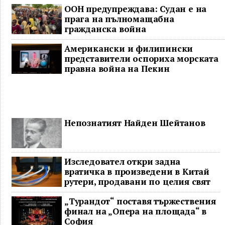
ООН предупреждава: Судан е на
прага на пълномащабна
гражданска война
Американски и филипински
представители оспориха морската
правна война на Пекин
Непознатият Найден Шейтанов
Изследовател откри задна
вратичка в произведени в Китай
рутери, продавани по целия свят
„Турандот“ поставя тържествения
финал на „Опера на площада“ в
София