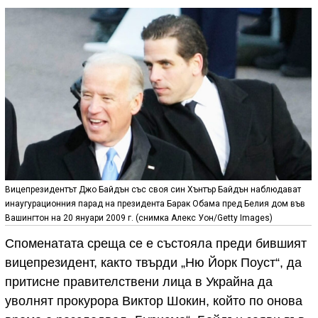
Вицепрезидентът Джо Байдън със своя син Хънтър Байдън наблюдават
инаугурационния парад на президента Барак Обама пред Белия дом във
Вашингтон на 20 януари 2009 г. (снимка Алекс Уон/Getty Images)
Споменатата среща се е състояла преди бившият
вицепрезидент, както твърди „Ню Йорк Поуст“, да
притисне правителствени лица в Украйна да
уволнят прокурора Виктор Шокин, който по онова