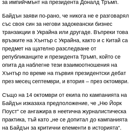
за импийчмънт на президента Доналд Тръмп.
Байдън заяви по-рано, че никога не е разговарял
със своя син за негови задокеански бизнес
транзакции в Украйна или другаде. Въпреки това
връзките на Хънтър с Украйна, както и с Китай са
предмет на щателно разследване от
републиканците и президента Тръмп, който се
опита да наблегне тези взаимоотношения на
Хънтър по време на първия президентски дебат
през месец септември, и втория – през октомври.
Също на 14 октомври от екипа по кампанията на
Байдън изказаха предположение, че „Ню Йорк
Поуст“ се ангажира в неетична журналистическа
практика, тъй като „не се допитал до кампанията
на Байдън за критични елементи в историята“.