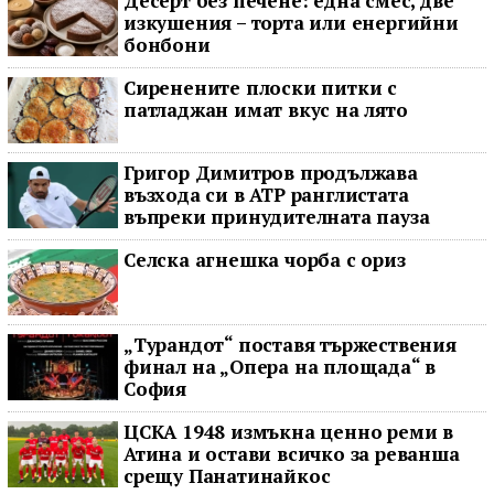
Десерт без печене: една смес, две
изкушения – торта или енергийни
бонбони
Сиренените плоски питки с
патладжан имат вкус на лято
Григор Димитров продължава
възхода си в ATP ранглистата
въпреки принудителната пауза
Селска агнешка чорба с ориз
„Турандот“ поставя тържествения
финал на „Опера на площада“ в
София
ЦСКА 1948 измъкна ценно реми в
Атина и остави всичко за реванша
срещу Панатинайкос