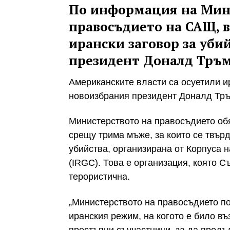
По информация на Мин
правосъдието на САЩ, в
ирански заговор за уби
президент Доналд Тръ
Американските власти са осуетили и
новоизбрания президент Доналд Тръ
Министерството на правосъдието об
срещу трима мъже, за които се твърд
убийства, организирана от Корпуса 
(IRGC). Това е организация, която 
терористична.
„Министерството на правосъдието п
иранския режим, на когото e било в
престъпни съучастници, за да продъ