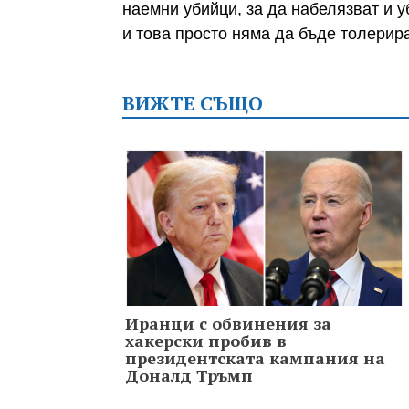
наемни убийци, за да набелязват и 
и това просто няма да бъде толерира
ВИЖТЕ СЪЩО
Иранци с обвинения за
хакерски пробив в
президентската кампания на
Доналд Тръмп