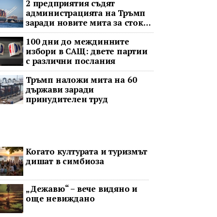
2 предприятия съдят
администрацията на Тръмп
заради новите мита за стоки
с принудителен труд
100 дни до междинните
избори в САЩ: двете партии
с различни послания
Тръмп наложи мита на 60
държави заради
принудителен труд
Когато културата и туризмът
дишат в симбиоза
„Дежавю“ – вече видяно и
още невиждано