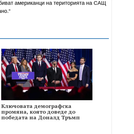
убиват американци на територията на САЩ
но.“
Ключовата демографска
промяна, която доведе до
победата на Доналд Тръмп