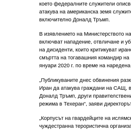
което федералните служители описв
атакува на американска земя служит
включително Доналд Тръмп.
В изявлението на Министерството на
включват нападение, отвличане и уб
на дисиденти, които критикуват иран
смъртта на тогавашния командир н
януари 2020 г. по време на нареден
„Публикуваните днес обвинения раз
Иран да атакува граждани на САЩ, 
Доналд Тръмп, други правителствени
режима в Техеран“, заяви директоръ
„Корпусът на гвардейците на ислямс
чуждестранна терористична организа