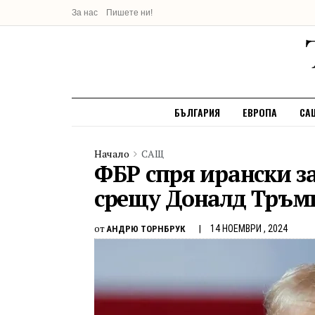
За нас
Пишете ни!
БЪЛГАРИЯ
ЕВРОПА
СА
Начало
САЩ
ФБР спря ирански з
срещу Доналд Тръм
от
14 НОЕМВРИ , 2024
АНДРЮ ТОРНБРУК