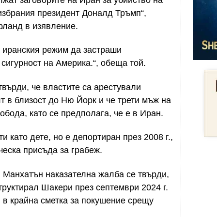
избрания президент Доналд Тръмп“,
рланд в изявление.
а иранския режим да застраши
сигурност на Америка.“, обеща той.
върди, че властите са арестували
 в близост до Ню Йорк и че трети мъж на
бода, като се предполага, че е в Иран.
като дете, но е депортиран през 2008 г.,
еска присъда за грабеж.
 Манхатън наказателна жалба се твърди,
труктирал Шакери през септември 2024 г.
 в крайна сметка за покушение срещу