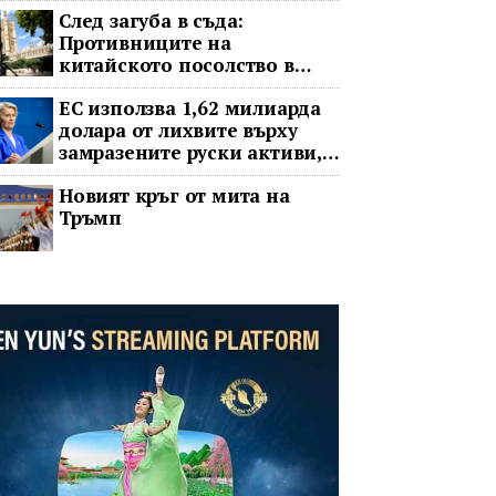
След загуба в съда:
Противниците на
китайското посолство в
Лондон обжалват
ЕС използва 1,62 милиарда
долара от лихвите върху
замразените руски активи,
за да подкрепи Украйна
Новият кръг от мита на
Тръмп