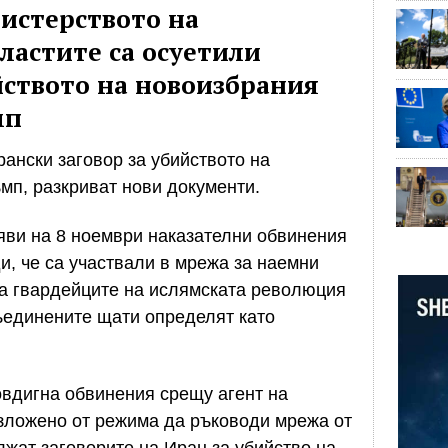
истерството на
ластите са осуетили
йството на новоизбрания
мп
рански заговор за убийството на
мп, разкриват нови документи.
яви на 8 ноември наказателни обвинения
и, че са участвали в мрежа за наемни
на гвардейците на ислямската революция
Съединените щати определят като
овдигна обвинения срещу агент на
ъзложено от режима да ръководи мрежа от
лжат заговорите на Иран за убийство на