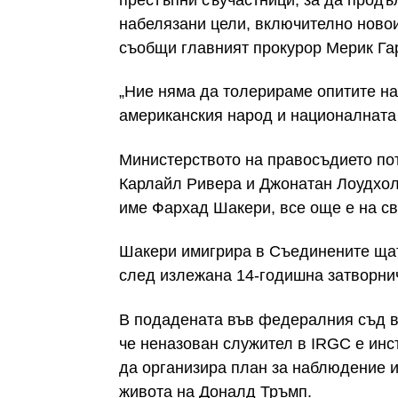
набелязани цели, включително ново
съобщи главният прокурор Мерик Га
„Ние няма да толерираме опитите н
американския народ и националната 
Министерството на правосъдието пот
Карлайл Ривера и Джонатан Лоудхолт
име Фархад Шакери, все още е на сво
Шакери имигрира в Съединените щати 
след излежана 14-годишна затворнич
В подадената във федералния съд в
че неназован служител в IRGC е инс
да организира план за наблюдение и
живота на Доналд Тръмп.