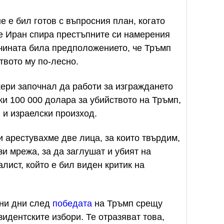
 е бил готов с въпросния план, когато
е Иран спира престъпните си намерения
ичината била предположението, че Тръмп
твото му по-лесно.
ери започнал да работи за изграждането
ки 100 000 долара за убийството на Тръмп,
и и израелски произход.
 арестувахме две лица, за които твърдим,
зи мрежа, за да заглушат и убият на
лист, който е бил виден критик на
ени дни след
победата
на Тръмп срещу
идентските избори. Те отразяват това,