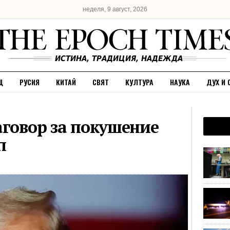
неделя, 9 август, 2026
Щ
РУСИЯ
КИТАЙ
СВЯТ
КУЛТУРА
НАУКА
ДУХ И 
аговор за покушение
п