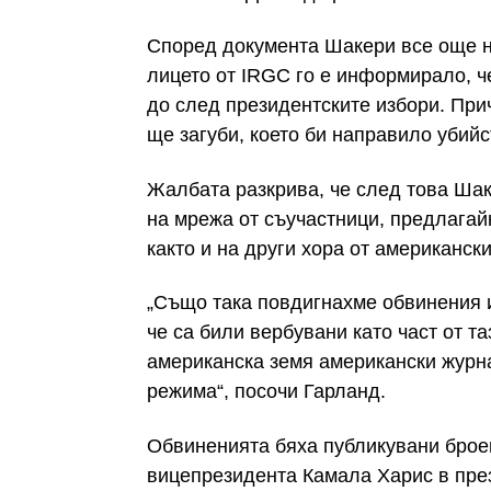
Според документа Шакери все още не
лицето от IRGC го е информирало, ч
до след президентските избори. Пр
ще загуби, което би направило убийс
Жалбата разкрива, че след това Шак
на мрежа от съучастници, предлагай
както и на други хора от американск
„Също така повдигнахме обвинения и
че са били вербувани като част от та
американска земя американски журна
режима“, посочи Гарланд.
Обвиненията бяха публикувани бро
вицепрезидента Камала Харис в през