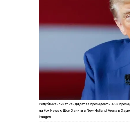
Републиканският кандидат за президент и 45-и през
на Fox News с Шон Ханити в New Holland Arena в Харис
Images