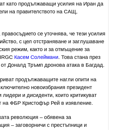
ат като продължаващи усилия на Иран да
ели на правителството на САЩ,
 правосъдието се уточнява, че тези усилия
ийство, с цел отстраняване и заглушаване
ския режим, както и за отмъщение за
а IRGC
Касем Солеймани
. Това стана през
а от Доналд Тръмп дронова атака в Багдад.
криват продължаващите нагли опити на
включително новоизбрания президент
 лидери и дисиденти, които критикуват
т на ФБР Кристофър Рей в изявление.
ката революция – обявена за
ция – заговорничи с престъпници и