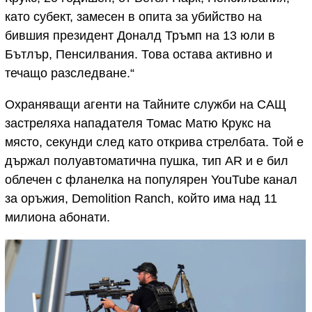
като субект, замесен в опита за убийство на
бившия президент Доналд Тръмп на 13 юли в
Бътлър, Пенсилвания. Това остава активно и
течащо разследване.“
Охраняващи агенти на Тайните служби на САЩ
застреляха нападателя Томас Матю Крукс на
място, секунди след като открива стрелбата. Той е
държал полуавтоматична пушка, тип AR и е бил
облечен с фланелка на популярен YouTube канал
за оръжия, Demolition Ranch, който има над 11
милиона абонати.