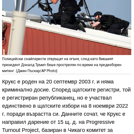
Полицейски снайперисти отвръщат на огъня, след като бившият
президент Доналд Тръмп беше прострелян по време на предизборен
митинг. (Джин Пъскар/AP Photo)
Крукс е роден на 20 септемвр 2003 г. и няма
криминално досие. Според щатските регистри, той
е регистриран републиканец, но е участвал
единствено в щатските избори на 8 ноември 2022
г. поради възрастта си. Данните сочат, че Крукс е
направил дарение от 15 щ. д. на Progressive
Turnout Project, базиран в Чикаго комитет за