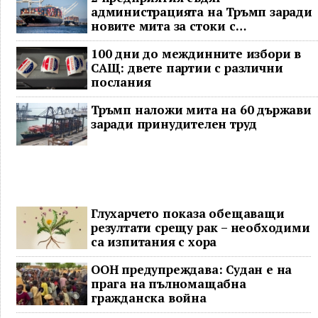
администрацията на Тръмп заради
новите мита за стоки с
принудителен труд
100 дни до междинните избори в
САЩ: двете партии с различни
послания
Тръмп наложи мита на 60 държави
заради принудителен труд
Глухарчето показа обещаващи
резултати срещу рак – необходими
са изпитания с хора
ООН предупреждава: Судан е на
прага на пълномащабна
гражданска война