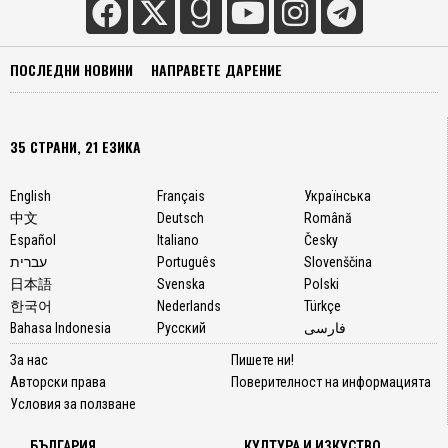
ПОСЛЕДНИ НОВИНИ
НАПРАВЕТЕ ДАРЕНИЕ
35 СТРАНИ, 21 ЕЗИКА
English
Français
Українська
中文
Deutsch
Română
Español
Italiano
Česky
עברית
Português
Slovenščina
日本語
Svenska
Polski
한국어
Nederlands
Türkçe
Bahasa Indonesia
Русский
فارسی
За нас
Пишете ни!
Авторски права
Поверителност на информацията
Условия за ползване
БЪЛГАРИЯ
КУЛТУРА И ИЗКУСТВО