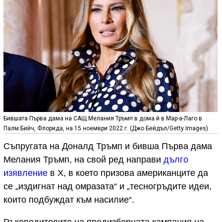
Бившата Първа дама на САЩ Мелания Тръмп в дома й в Мар-а-Лаго в
Палм Бийч, Флорида, на 15 ноември 2022 г. (Джо Бейдъл/Getty Images)
Съпругата на Доналд Тръмп и бивша Първа дама
Мелания Тръмп, на свой ред направи
дълго
изявление
в Х, в което призова американците да
се „издигнат над омразата“ и „тесногръдите идеи,
които подбуждат към насилие“.
Ръководителите на предизборната кампания на