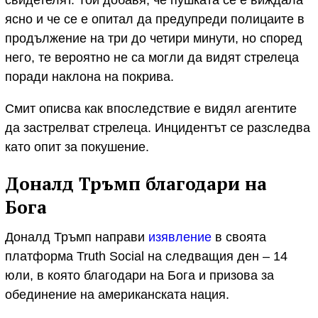
свидетелят. Той добавя, че пушката се е виждала
ясно и че се е опитал да предупреди полицаите в
продължение на три до четири минути, но според
него, те вероятно не са могли да видят стрелеца
поради наклона на покрива.
Смит описва как впоследствие е видял агентите
да застрелват стрелеца. Инцидентът се разследва
като опит за покушение.
Доналд Тръмп благодари на
Бога
Доналд Тръмп направи
изявление
в своята
платформа Truth Social на следващия ден – 14
юли, в която благодари на Бога и призова за
обединение на американската нация.