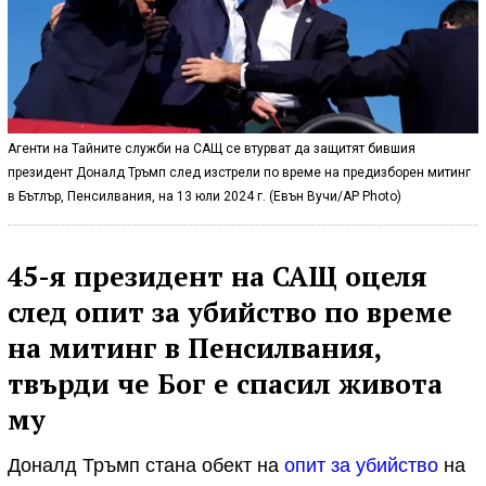
Агенти на Тайните служби на САЩ се втурват да защитят бившия
президент Доналд Тръмп след изстрели по време на предизборен митинг
в Бътлър, Пенсилвания, на 13 юли 2024 г. (Евън Вучи/AP Photo)
45-я президент на САЩ оцеля
след опит за убийство по време
на митинг в Пенсилвания,
твърди че Бог е спасил живота
му
Доналд Тръмп стана обект на
опит за убийство
на