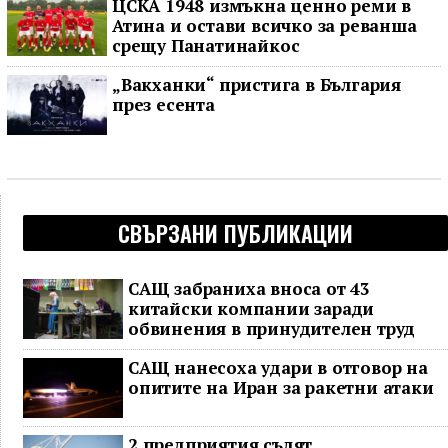
ЦСКА 1948 измъкна ценно реми в
Атина и остави всичко за реванша
срещу Панатинайкос
„Вакханки“ пристига в България
през есента
СВЪРЗАНИ ПУБЛИКАЦИИ
САЩ забраниха вноса от 43
китайски компании заради
обвинения в принудителен труд
САЩ нанесоха удари в отговор на
опитите на Иран за ракетни атаки
2 предприятия съдят