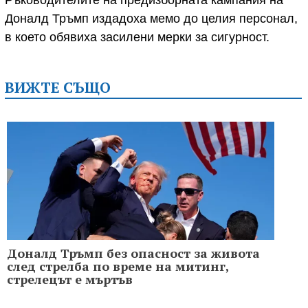
Доналд Тръмп издадоха мемо до целия персонал,
в което обявиха засилени мерки за сигурност.
ВИЖТЕ СЪЩО
Доналд Тръмп без опасност за живота
след стрелба по време на митинг,
стрелецът е мъртъв