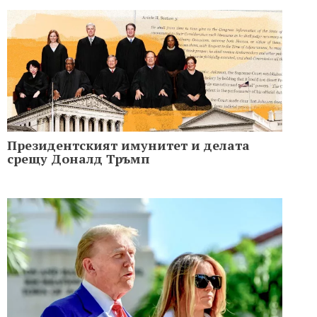
Президентският имунитет и делата
срещу Доналд Тръмп