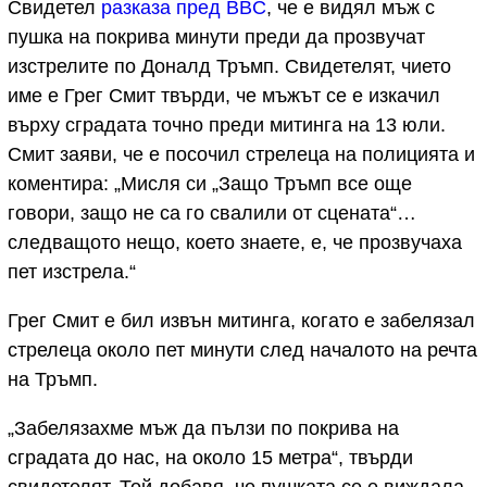
Свидетел
разказа пред BBC
, че е видял мъж с
пушка на покрива минути преди да прозвучат
изстрелите по Доналд Тръмп. Свидетелят, чието
име е Грег Смит твърди, че мъжът се е изкачил
върху сградата точно преди митинга на 13 юли.
Смит заяви, че е посочил стрелеца на полицията и
коментира: „Мисля си „Защо Тръмп все още
говори, защо не са го свалили от сцената“…
следващото нещо, което знаете, е, че прозвучаха
пет изстрела.“
Грег Смит е бил извън митинга, когато е забелязал
стрелеца около пет минути след началото на речта
на Тръмп.
„Забелязахме мъж да пълзи по покрива на
сградата до нас, на около 15 метра“, твърди