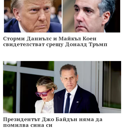
Сторми Даниълс и Майкъл Коен
свидетелстват срещу Доналд Тръмп
Президентът Джо Байдън няма да
помилва сина си