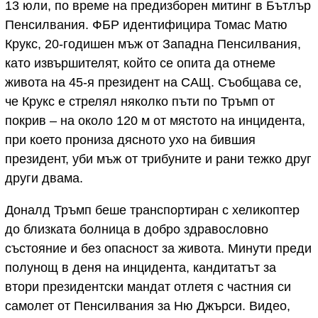
13 юли, по време на предизборен митинг в Бътлър
Пенсилвания. ФБР идентифицира Томас Матю
Крукс, 20-годишен мъж от Западна Пенсилвания,
като извършителят, който се опита да отнеме
живота на 45-я президент на САЩ. Съобщава се,
че Крукс е стрелял няколко пъти по Тръмп от
покрив – на около 120 м от мястото на инцидента,
при което прониза дясното ухо на бившия
президент, уби мъж от трибуните и рани тежко друг
други двама.
Доналд Тръмп беше транспортиран с хеликоптер
до близката болница в добро здравословно
състояние и без опасност за живота. Минути преди
полунощ в деня на инцидента, кандитатът за
втори президентски мандат отлетя с частния си
самолет от Пенсилвания за Ню Джърси. Видео,