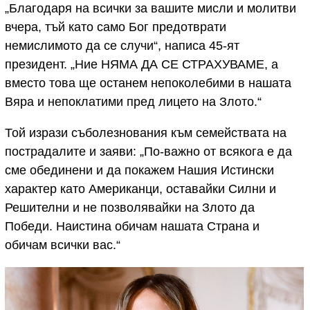
„Благодаря на всички за вашите мисли и молитви
вчера, тъй като само Бог предотврати
немислимото да се случи“, написа 45-ят
президент. „Ние НЯМА ДА СЕ СТРАХУВАМЕ, а
вместо това ще останем непоколебими в нашата
Вяра и непоклатими пред лицето на Злото.“
Той изрази съболезнования към семействата на
пострадалите и заяви: „По-важно от всякога е да
сме обединени и да покажем Нашия Истински
характер като Американци, оставайки Силни и
Решителни и не позволявайки на Злото да
Победи. Наистина обичам нашата Страна и
обичам всички вас.“