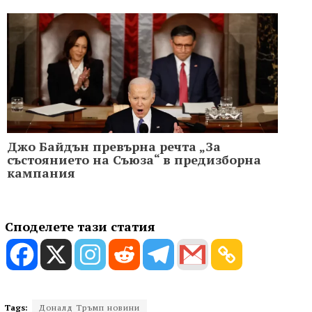
Джо Байдън превърна речта „За
състоянието на Съюза“ в предизборна
кампания
Споделете тази статия
Tags:
Доналд Тръмп новини