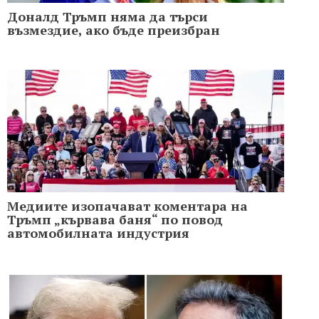
Доналд Тръмп няма да търси
възмездие, ако бъде преизбран
Медиите изопачават коментара на
Тръмп „кървава баня“ по повод
автомобилната индустрия