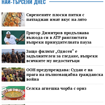
НАЙ-ТЪРСЕНИ ДНЕС
Сиренените плоски питки с
патладжан имат вкус на лято
Григор Димитров продължава
възхода си в ATP ранглистата
въпреки принудителната пауза
Защо филмът „Одисея“ е
задължителен за гледане, въпреки
всичките му недостатъци
ООН предупреждава: Судан е на
прага на пълномащабна гражданска
война
Селска агнешка чорба с ориз