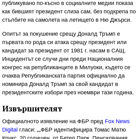
публикувано по-късно в социалните медии показа
как бившият президент слиза сам, без подкрепа по
стълбите на самолета на летището в Ню Джърси.
Опитът за покушение срещу Доналд Тръмп е
първата по рода си атака срещу президент или
кандидат за президент от 1981 г. насам в САЩ.
Инцидентът се случи дни преди Националния
конгрес на републиканците в Милуоки, където се
очаква Републиканската партия официално да
номинира Доналд Тръмп за свой кандидат в
президентските избори през ноември тази година.
Извършителят
Официалното изявление на ФБР пред
Fox News
Digital
гласи: „„ФБР идентифицира Томас Матю
Крукс, 20 годишен, от Бетел Парк, Пенсилвания,