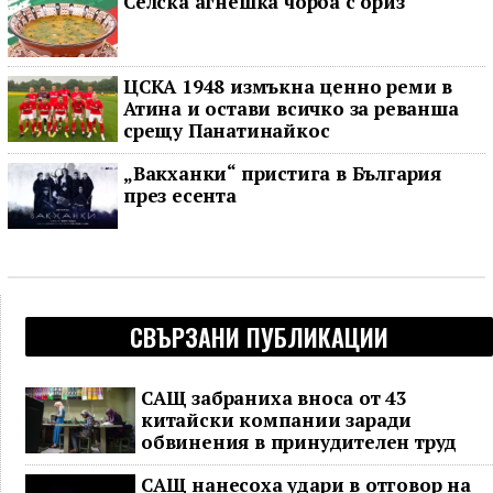
Селска агнешка чорба с ориз
ЦСКА 1948 измъкна ценно реми в
Атина и остави всичко за реванша
срещу Панатинайкос
„Вакханки“ пристига в България
през есента
СВЪРЗАНИ ПУБЛИКАЦИИ
САЩ забраниха вноса от 43
китайски компании заради
обвинения в принудителен труд
САЩ нанесоха удари в отговор на