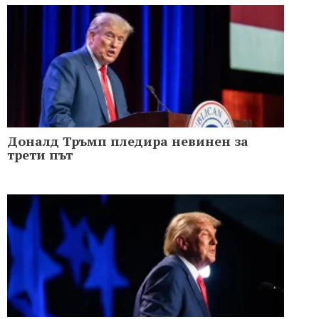
Доналд Тръмп пледира невинен за
трети път