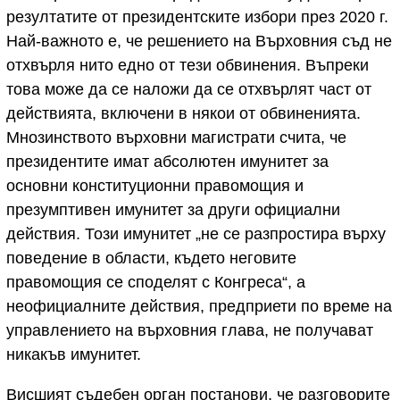
резултатите от президентските избори през 2020 г.
Най-важното е, че решението на Върховния съд не
отхвърля нито едно от тези обвинения. Въпреки
това може да се наложи да се отхвърлят част от
действията, включени в някои от обвиненията.
Мнозинството върховни магистрати счита, че
президентите имат абсолютен имунитет за
основни конституционни правомощия и
презумптивен имунитет за други официални
действия. Този имунитет „не се разпростира върху
поведение в области, където неговите
правомощия се споделят с Конгреса“, а
неофициалните действия, предприети по време на
управлението на върховния глава, не получават
никакъв имунитет.
Висшият съдебен орган постанови, че разговорите