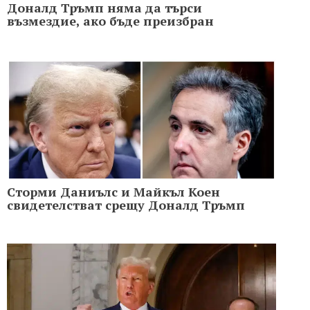
Доналд Тръмп няма да търси
възмездие, ако бъде преизбран
Сторми Даниълс и Майкъл Коен
свидетелстват срещу Доналд Тръмп