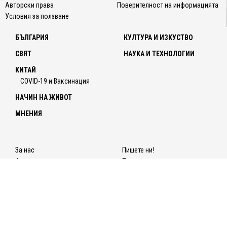
Авторски права
Поверителност на информацията
Условия за ползване
БЪЛГАРИЯ
КУЛТУРА И ИЗКУСТВО
СВЯТ
НАУКА И ТЕХНОЛОГИИ
КИТАЙ
COVID-19 и Ваксинация
НАЧИН НА ЖИВОТ
МНЕНИЯ
За нас
Пишете ни!
Авторски права
Поверителност на
Условия за ползване
информацията
Copyright © 2024 Epochtimes.bg | Всички права запазени Epochtimes.bg не
носи отговорност за съдържанието на външни сайтове |
Divinitum –
дигитален маркетинг партньор
.