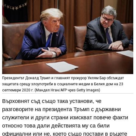
Президентът Доналд Тръмп и главният прокурор Уилям Бар обсъждат
защитата срещу злоупотреби в социалните медии в Белия дом на 23
септември 2020 г. (Mандел Нган/AFP чрез Getty Images)
Върховнят съд също така установи, че
разговорите на президента Тръмп с държавни
служители и други страни изискват повече факти
относно това дали действията му са били
официални или не, което също постави в ръцете