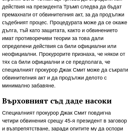
действия на президента Тръмп следва да бъдат
премахнати от обвинителния акт, за да продължи
съдебният процес. Процедурата може да се окаже
дълга, тъй като защитата, както и обвинението
имат противоречиви теории за това дали
определени действия са били официални или
неофициални. Прокурорите признаха, че някои от
тях са били официални и се предполага, че
специалният прокурор Джак Смит може да съкрати
обвинителния акт и да продължи делото с
минимално забавяне.
Върховният съд даде насоки
Специалният прокурор Джак Смит повдигна
четири обвинения срещу 45-я президент в заговор
и възпрепятстване, заради опитите му да оспори