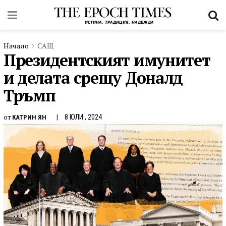
Начало
САЩ
Президентският имунитет
и делата срещу Доналд
Тръмп
от
8 ЮЛИ , 2024
КАТРИН ЯН