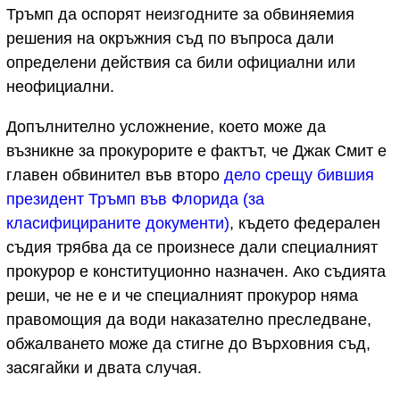
Тръмп да оспорят неизгодните за обвиняемия
решения на окръжния съд по въпроса дали
определени действия са били официални или
неофициални.
Допълнително усложнение, което може да
възникне за прокурорите е фактът, че Джак Смит e
главен обвинител във второ
дело срещу бившия
президент Тръмп във Флорида (за
класифицираните документи)
, където федерален
съдия трябва да се произнесе дали специалният
прокурор е конституционно назначен. Ако съдията
реши, че не е и че специалният прокурор няма
правомощия да води наказателно преследване,
обжалването може да стигне до Върховния съд,
засягайки и двата случая.