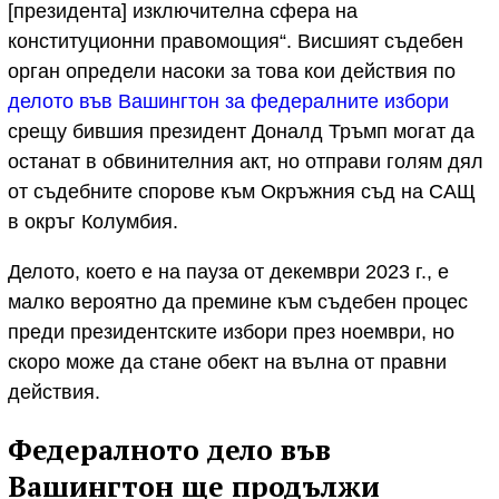
[президента] изключителна сфера на
конституционни правомощия“. Висшият съдебен
орган определи насоки за това кои действия по
делото във Вашингтон за федералните избори
срещу бившия президент Доналд Тръмп могат да
останат в обвинителния акт, но отправи голям дял
от съдебните спорове към Окръжния съд на САЩ
в окръг Колумбия.
Делото, което е на пауза от декември 2023 г., е
малко вероятно да премине към съдебен процес
преди президентските избори през ноември, но
скоро може да стане обект на вълна от правни
действия.
Федералното дело във
Вашингтон ще продължи