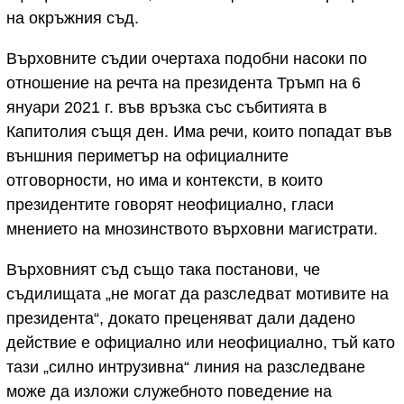
на окръжния съд.
Върховните съдии очертаха подобни насоки по
отношение на речта на президента Тръмп на 6
януари 2021 г. във връзка със събитията в
Капитолия същя ден. Има речи, които попадат във
външния периметър на официалните
отговорности, но има и контексти, в които
президентите говорят неофициално, гласи
мнението на мнозинството върховни магистрати.
Върховният съд също така постанови, че
съдилищата „не могат да разследват мотивите на
президента“, докато преценяват дали дадено
действие е официално или неофициално, тъй като
тази „силно интрузивна“ линия на разследване
може да изложи служебното поведение на