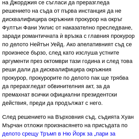
на Джорджия се съгласи да преразгледа
решението на съда от първа инстанция да не
дисквалифицира окръжния прокурор на окръг
Фултън Фани Уилис от наказателно преследване,
заради романтичната ѝ връзка с главния прокурор
по делото Нейтън Уейд. Ако апелативният съд се
произнесе бързо, след като изслуша устните
аргументи през октомври тази година и след това
реши дали да дисквалифицира окръжния
прокурор, прокурорите по делото пак ще трябва
да преразгледат обвинителния акт, за да
премахнат всички официални президентски
действия, преди да продължат с него.
След решението на Върховния съд, съдията Хуан
Мърчан отложи произнасянето на присъдата по
делото срещу Тръмп в Ню Йорк за „пари за