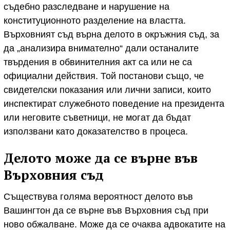
съдебно разследване и нарушение на
конституционното разделение на властта.
Върховният съд върна делото в окръжния съд, за
да „анализира внимателно“ дали останалите
твърдения в обвинителния акт са или не са
официални действия. Той постанови също, че
свидетелски показания или лични записи, които
инспектират служебното поведение на президента
или неговите съветници, не могат да бъдат
използвани като доказателство в процеса.
Делото може да се върне във
Върховния съд
Съществува голяма вероятност делото във
Вашингтон да се върне във Върховния съд при
ново обжалване. Може да се очаква адвокатите на