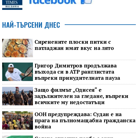
НАЙ-ТЪРСЕНИ ДНЕС
Сиренените плоски питки с
патладжан имат вкус на лято
Григор Димитров продължава
възхода си в ATP ранглистата
въпреки принудителната пауза
Защо филмът „Одисея“ е
задължителен за гледане, въпреки
всичките му недостатъци
ООН предупреждава: Судан е на
прага на пълномащабна гражданска
война