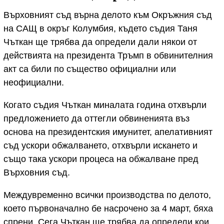
Върховният съд върна делото към Окръжния съд
на САЩ в окръг Колумбия, където съдия Таня
Чъткан ще трябва да определи дали някои от
действията на президента Тръмп в обвинителния
акт са били по същество официални или
неофициални.
Когато съдия Чъткан миналата година отхвърли
предложението да оттегли обвиненията въз
основа на президентския имунитет, апелативният
съд ускори обжалването, отхвърли искането и
също така ускори процеса на обжалване пред
Върховния съд.
Междувременно всички производства по делото,
което първоначално бе насрочено за 4 март, бяха
спрени. Сега Чъткан ще трябва да определи кои