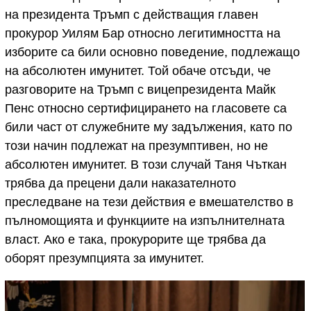
на президента Тръмп с действащия главен
прокурор Уилям Бар относно легитимността на
изборите са били основно поведение, подлежащо
на абсолютен имунитет. Той обаче отсъди, че
разговорите на Тръмп с вицепрезидента Майк
Пенс относно сертифицирането на гласовете са
били част от служебните му задължения, като по
този начин подлежат на презумптивен, но не
абсолютен имунитет. В този случай Таня Чъткан
трябва да прецени дали наказателното
преследване на тези действия е вмешателство в
пълномощията и функциите на изпълнителната
власт. Ако е така, прокурорите ще трябва да
оборят презумпцията за имунитет.