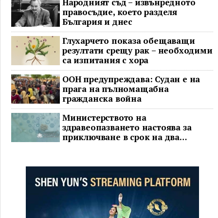
Народният съд – извънредното
правосъдие, което разделя
България и днес
Глухарчето показа обещаващи
резултати срещу рак – необходими
са изпитания с хора
ООН предупреждава: Судан е на
прага на пълномащабна
гражданска война
Министерството на
здравеопазването настоява за
приключване в срок на два
ключови строителни проекта