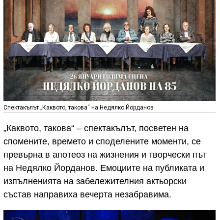
Спектакълът „Каквото, такова“ на Недялко Йорданов
„Каквото, такова“ – спектакълът, посветен на
спомените, времето и споделените моменти, се
превърна в апотеоз на жизнения и творчески път
на Недялко Йорданов. Емоциите на публиката и
изпълненията на забележителния актьорски
състав направиха вечерта незабравима.