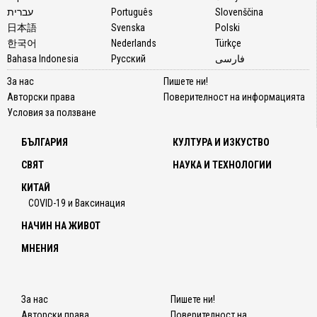
עברית
Português
Slovenščina
日本語
Svenska
Polski
한국어
Nederlands
Türkçe
Bahasa Indonesia
Русский
فارسی
За нас
Пишете ни!
Авторски права
Поверителност на информацията
Условия за ползване
БЪЛГАРИЯ
КУЛТУРА И ИЗКУСТВО
СВЯТ
НАУКА И ТЕХНОЛОГИИ
КИТАЙ
COVID-19 и Ваксинация
НАЧИН НА ЖИВОТ
МНЕНИЯ
За нас
Пишете ни!
Авторски права
Поверителност на