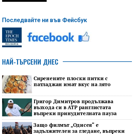
Последвайте ни във Фейсбук
НАЙ-ТЪРСЕНИ ДНЕС
Сиренените плоски питки с
патладжан имат вкус на лято
Григор Димитров продължава
възхода си в ATP ранглистата
въпреки принудителната пауза
Защо филмът „Одисея“ е
задължителен за гледане, въпреки