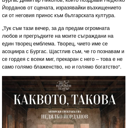
Йорданов от сцената, изразявайки възхищението
си от неговия принос към българската култура.
„Тук съм тази вечер, за да предам огромната
любов и прегръдките на моите съграждани на
един творец емблема. Творец, чието име се
асоциира с Бургас. Щастлив съм, че го познавам и
се гордея с всеки миг, прекаран с него – това е не
само голямо блаженство, но и голямо богатство“.