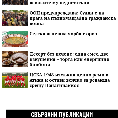
всичките му недостатъци
ООН предупреждава: Судан е на
прага на пълномащабна гражданска
война
Селска агнешка чорба с ориз
Десерт без печене: една смес, две
изкушения – торта или енергийни
бонбони
ЦСКА 1948 измъкна ценно реми в
Атина и остави всичко за реванша
срещу Панатинайкос
СВЪРЗАНИ ПУБЛИКАЦИИ