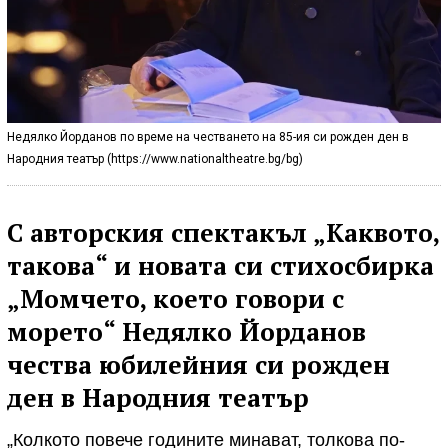
Недялко Йорданов по време на честването на 85-ия си рожден ден в
Народния театър (https://www.nationaltheatre.bg/bg)
С авторския спектакъл „Каквото,
такова“ и новата си стихосбирка
„Момчето, което говори с
морето“ Недялко Йорданов
чества юбилейния си рожден
ден в Народния театър
„Колкото повече годините минават, толкова по-