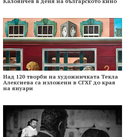
Калоянчев в деня на българското кино
Над 120 творби на художничката Текла
Алексиева са изложени в СГХГ до края
на януари