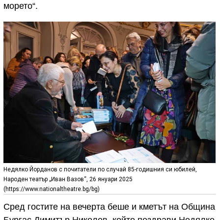
морето“.
Недялко Йорданов с почитатели по случай 85-годишния си юбилей,
Народен театър „Иван Вазов“, 26 януари 2025
(https://www.nationaltheatre.bg/bg)
Сред гостите на вечерта беше и кметът на Община
Бургас Димитър Николов, който поздрави Недялко