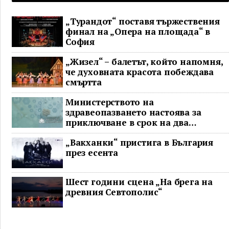
„Турандот“ поставя тържествения
финал на „Опера на площада“ в
София
„Жизел“ – балетът, който напомня,
че духовната красота побеждава
смъртта
Министерството на
здравеопазването настоява за
приключване в срок на два
ключови строителни проекта
„Вакханки“ пристига в България
през есента
Шест години сцена „На брега на
древния Севтополис“