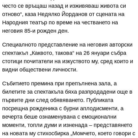
често се връщаш назад и изживяваш живота си
отново“, каза Недялко Йорданов от сцената на
Народния театър по време на честването на
неговия 85-и рожден ден.
Специалното представление на неговия авторски
спектакъл „Каквото, такова“ на 26 януари събра
стотици почитатели на изкуството му, сред които и
видни обществени личности.
Събитието премина при препълнена зала, а
билетите за спектакъла бяха разпродадени още в
първите дни след обявяването. Публиката
посрещна рожденика с бурни аплодисменти, а
вечерта беше ознаменувана с емоционални
моменти, топли думи и изненада – представянето
на новата му стихосбирка „Момчето, което говори с