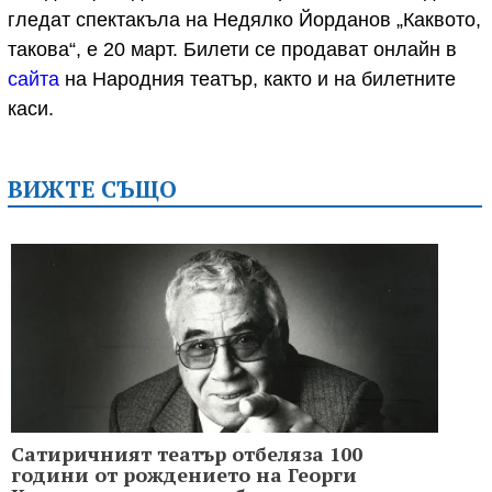
гледат спектакъла на Недялко Йорданов „Каквото,
такова“, е 20 март. Билети се продават онлайн в
сайта
на Народния театър, както и на билетните
каси.
ВИЖТЕ СЪЩО
Сатиричният театър отбеляза 100
години от рождението на Георги