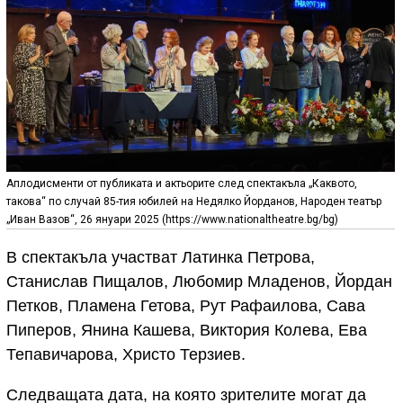
Аплодисменти от публиката и актьорите след спектакъла „Каквото,
такова“ по случай 85-тия юбилей на Недялко Йорданов, Народен театър
„Иван Вазов“, 26 януари 2025 (https://www.nationaltheatre.bg/bg)
В спектакъла участват Латинка Петрова,
Станислав Пищалов, Любомир Младенов, Йордан
Петков, Пламена Гетова, Рут Рафаилова, Сава
Пиперов, Янина Кашева, Виктория Колева, Ева
Тепавичарова, Христо Терзиев.
Следващата дата, на която зрителите могат да