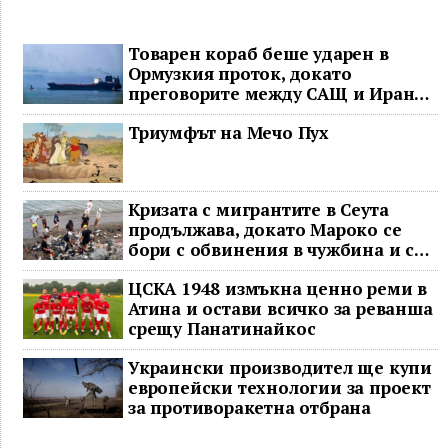
Товарен кораб беше ударен в
Ормузкия проток, докато
преговорите между САЩ и Иран
останаха в безизходица
Триумфът на Мечо Пух
Кризата с мигрантите в Сеута
продължава, докато Мароко се
бори с обвинения в чужбина и с
гнева у дома
ЦСКА 1948 измъкна ценно реми в
Атина и остави всичко за реванша
срещу Панатинайкос
Украински производител ще купи
европейски технологии за проект
за противоракетна отбрана