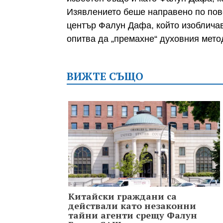
Изявлението беше направено по по
център Фалун Дафа, който изобличав
опитва да „премахне“ духовния метод
ВИЖТЕ СЪЩО
Китайски граждани са
действали като незаконни
тайни агенти срещу Фалун