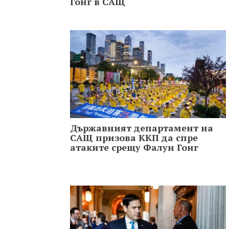
Гонг в САЩ
Държавният департамент на
САЩ призова ККП да спре
атаките срещу Фалун Гонг