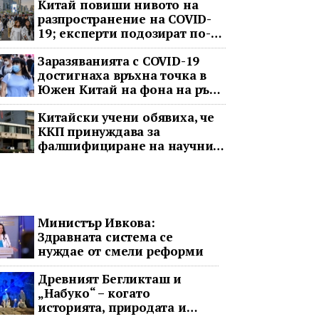
Китай повиши нивото на
разпространение на COVID-
19; експерти подозират по-
тежка ситуация
Заразяванията с COVID-19
достигнаха връхна точка в
Южен Китай на фона на ръст
в цялата страна
Китайски учени обявиха, че
ККП принуждава за
фалшифициране на научни
данни
Министър Ивкова:
Здравната система се
нуждае от смели реформи
Древният Бегликташ и
„Набуко“ – когато
историята, природата и