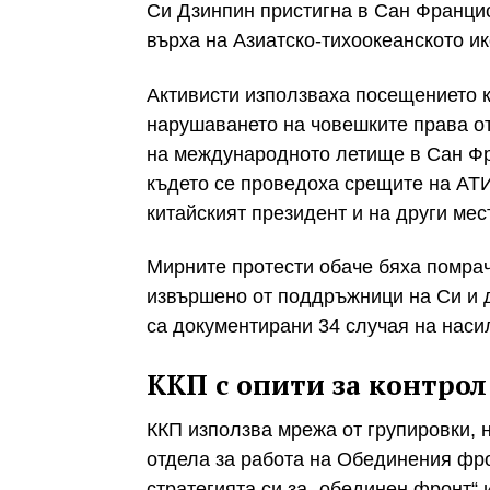
Си Дзинпин пристигна в Сан Францис
върха на Азиатско-тихоокеанското и
Активисти използваха посещението 
нарушаването на човешките права от
на международното летище в Сан Фра
където се проведоха срещите на АТИ
китайският президент и на други мес
Мирните протести обаче бяха помраче
извършено от поддръжници на Си и 
са документирани 34 случая на наси
ККП с опити за контрол
ККП използва мрежа от групировки, н
отдела за работа на Обединения фро
стратегията си за „обединен фронт“