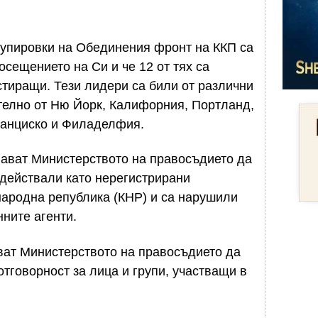
групировки на Обединения фронт на ККП са
сещението на Си и че 12 от тях са
тиращи. Тези лидери са били от различни
телно от Ню Йорк, Калифорния, Портланд,
ранциско и Филаделфия.
ават Министерството на правосъдието да
 действали като нерегистрирани
народна република (КНР) и са нарушили
нните агенти.
ват Министерството на правосъдието да
тговорност за лица и групи, участващи в