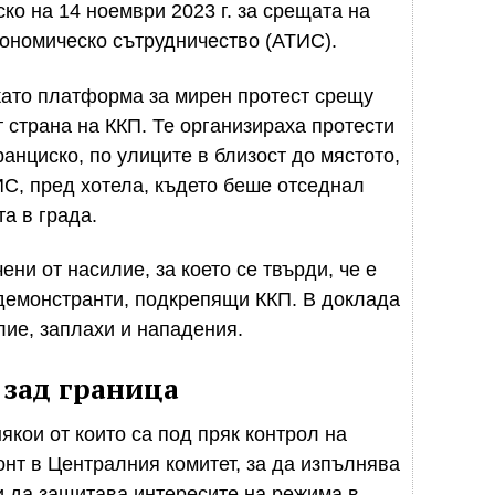
ко на 14 ноември 2023 г. за срещата на
кономическо сътрудничество (АТИС).
като платформа за мирен протест срещу
 страна на ККП. Те организираха протести
нциско, по улиците в близост до мястото,
С, пред хотела, където беше отседнал
та в града.
ни от насилие, за което се твърди, че е
демонстранти, подкрепящи ККП. В доклада
лие, заплахи и нападения.
 зад граница
якои от които са под пряк контрол на
нт в Централния комитет, за да изпълнява
 и да защитава интересите на режима в