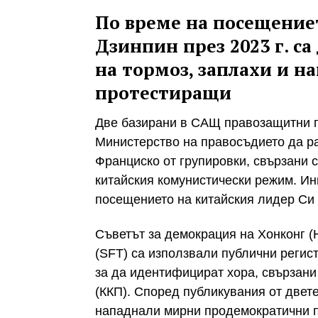
По време на посещение
Дзинпин през 2023 г. с
на тормоз, заплахи и 
протестиращи
Две базирани в САЩ правозащитни г
Министерство на правосъдието да р
Франциско от групировки, свързани 
китайския комунистически режим. Ин
посещението на китайския лидер Си 
Съветът за демокрация на Хонконг (
(SFT) са използвали публични регис
за да идентифицират хора, свързани
(ККП). Според публикувания от двет
нападнали мирни продемократични п