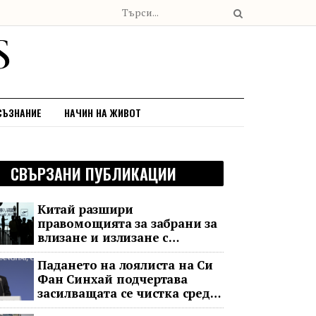
СЪЗНАНИЕ
НАЧИН НА ЖИВОТ
СВЪРЗАНИ ПУБЛИКАЦИИ
Китай разшири
правомощията за забрани за
влизане и излизане с
всеобхватни нови правила
Падането на лоялиста на Си
Фан Синхай подчертава
засилващата се чистка сред
финансовия елит на Китай