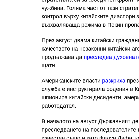
чужбина. Голяма част от тази страте
контрол върху китайските диаспори 
възхваляваща режима в Пекин пропа
През август двама китайски граждан
качеството на незаконни китайски а
продължава да
преследва духовната
щати.
Американските власти
разкриха
през
служба е инструктирала родения в К
шпионира китайски дисиденти, амер
работодател.
В началото на август Държавният 
преследването на последователите н
известен също и като Фалун Дафа, к