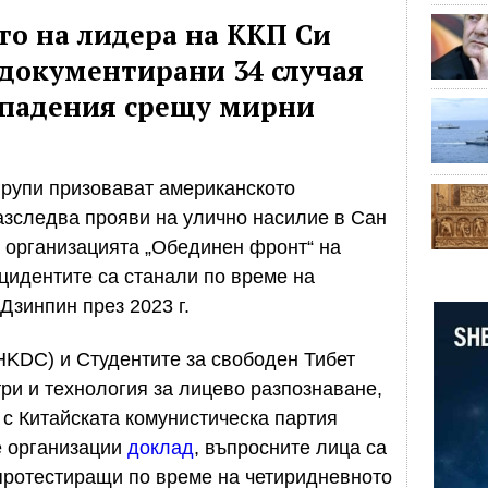
то на лидера на ККП Си
а документирани 34 случая
нападения срещу мирни
рупи призовават американското
азследва прояви на улично насилие в Сан
с организацията „Обединен фронт“ на
цидентите са станали по време на
Дзинпин през 2023 г.
HKDC) и Студентите за свободен Тибет
три и технология за лицево разпознаване,
 с Китайската комунистическа партия
е организации
доклад
, въпросните лица са
ротестиращи по време на четиридневното