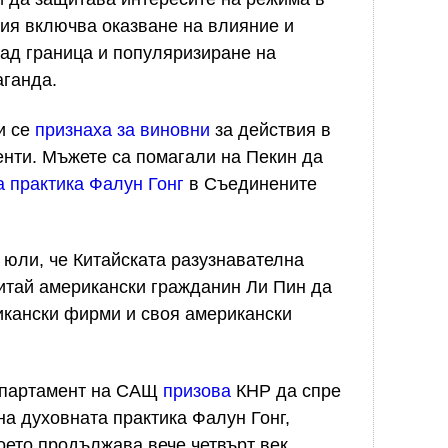
гия включва оказване на влияние и
зад граница и популяризиране на
ганда.
и се
признаха за виновни
за действия в
генти. Мъжете са помагали на Пекин да
 практика Фалун Гонг
в Съединените
 юли, че Китайската разузнавателна
итай американски гражданин Ли Пин да
икански фирми и своя американски
департамент на САЩ
призова
КНР да спре
а духовната практика Фалун Гонг,
оето продължава вече четвърт век.