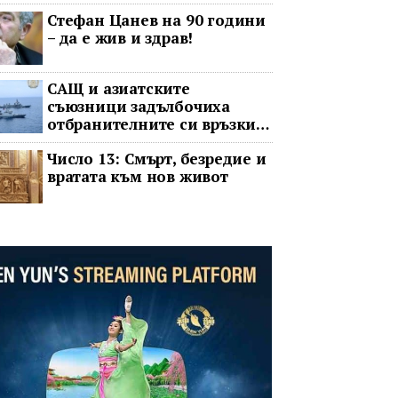
операта говорят на един
Стефан Цанев на 90 години
език
– да е жив и здрав!
САЩ и азиатските
съюзници задълбочиха
отбранителните си връзки
срещу Китай
Число 13: Смърт, безредие и
вратата към нов живот