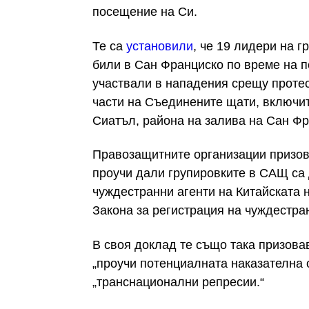
посещение на Си.
Те са
установили
, че 19 лидери на 
били в Сан Франциско по време на по
участвали в нападения срещу протес
части на Съединените щати, включи
Сиатъл, района на залива на Сан Ф
Правозащитните организации призов
проучи дали групировките в САЩ са
чуждестранни агенти на Китайската 
Закона за регистрация на чуждестра
В своя доклад те също така призова
„проучи потенциалната наказателна о
„транснационални репресии.“