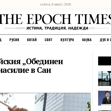
събота, 8 август, 2026
Щ
РУСИЯ
КИТАЙ
СВЯТ
КУЛТУРА
НАУКА
ДУХ И 
йския „Обединен
насилие в Сан