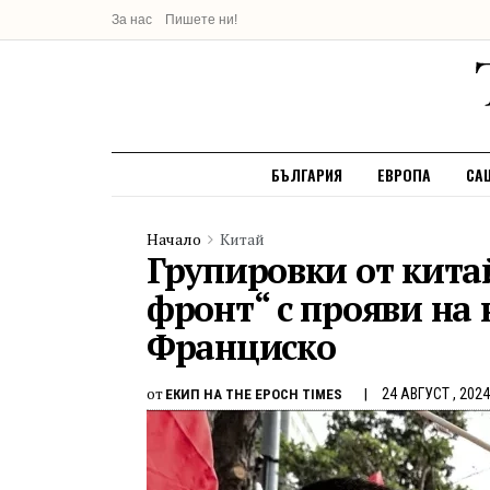
За нас
Пишете ни!
БЪЛГАРИЯ
ЕВРОПА
СА
Начало
Китай
Групировки от кита
фронт“ с прояви на 
Франциско
от
24 АВГУСТ , 2024
ЕКИП НА THE EPOCH TIMES