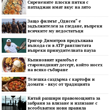
Сиренените плоски питки с
патладжан имат вкус на лято
Защо филмът „Одисея“ е
задължителен за гледане, въпреки
всичките му недостатъци
Григор Димитров продължава
възхода си в ATP ранглистата
въпреки принудителната пауза
Къпиновият крамбъл е
старомодният десерт, който носех
на всяко събиране
Телешка саздърма с картофи и
домати – вкус от традицията
Китай разшири правомощията за
забрани за влизане и излизане с
всеобхватни нови правила