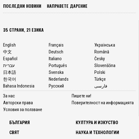
ПОСЛЕДНИ НОВИНИ
НАПРАВЕТЕ ДАРЕНИЕ
35 СТРАНИ, 21 ЕЗИКА
English
Français
Українська
中文
Deutsch
Română
Español
Italiano
Česky
עברית
Português
Slovenščina
日本語
Svenska
Polski
한국어
Nederlands
Türkçe
Bahasa Indonesia
Русский
فارسی
За нас
Пишете ни!
Авторски права
Поверителност на информацията
Условия за ползване
БЪЛГАРИЯ
КУЛТУРА И ИЗКУСТВО
СВЯТ
НАУКА И ТЕХНОЛОГИИ