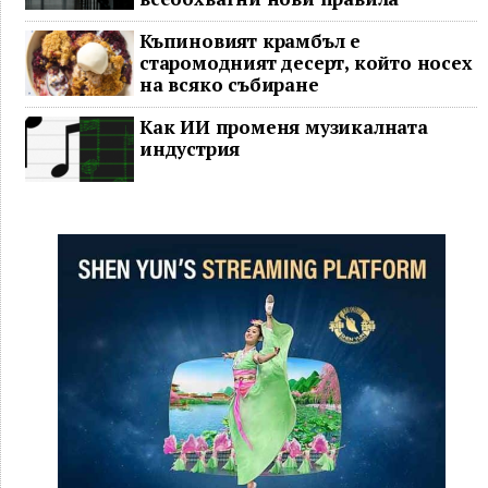
Къпиновият крамбъл е
старомодният десерт, който носех
на всяко събиране
Как ИИ променя музикалната
индустрия