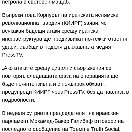
петрола в световен мащаб.
Въпреки това Корпусът на иранската ислямска
революционна гвардия (КИИРГ) заяви, че
всякакви бъдещи атаки срещу иранска
инфраструктура ще предизвикат по-тежки ответни
удари, съобщи в неделя държавната медия
PressTV.
„Ако атаките срещу цивилни съоръжения се
повторят, следващата фаза на операцията ще
бъде по-интензивна и с по-широк обхват“,
предупреди КИИРГ чрез PressTV, без да навлиза в
подробности.
В неделя сутринта председателят на иранския
парламент Мохамад-Бакер Галибаф отговори на
последното съобщение на Тръмп в Truth Social,