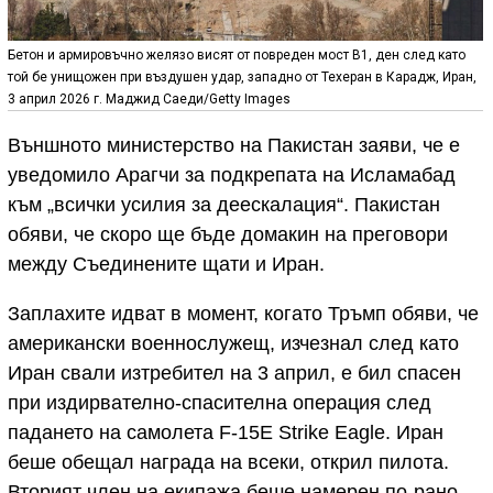
Бетон и армировъчно желязо висят от повреден мост B1, ден след като
той бе унищожен при въздушен удар, западно от Техеран в Карадж, Иран,
3 април 2026 г. Маджид Саеди/Getty Images
Външното министерство на Пакистан заяви, че е
уведомило Арагчи за подкрепата на Исламабад
към „всички усилия за деескалация“. Пакистан
обяви, че скоро ще бъде домакин на преговори
между Съединените щати и Иран.
Заплахите идват в момент, когато Тръмп обяви, че
американски военнослужещ, изчезнал след като
Иран свали изтребител на 3 април, е бил спасен
при издирвателно-спасителна операция след
падането на самолета F-15E Strike Eagle. Иран
беше обещал награда на всеки, открил пилота.
Вторият член на екипажа беше намерен по-рано.