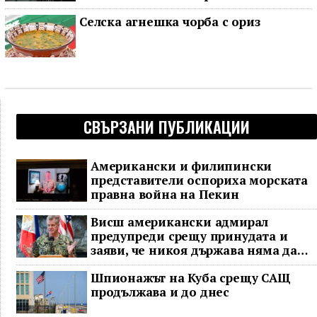
Селска агнешка чорба с ориз
СВЪРЗАНИ ПУБЛИКАЦИИ
Американски и филипински
представители оспориха морската
правна война на Пекин
Висш американски адмирал
предупреди срещу принудата и
заяви, че никоя държава няма да
доминира в Индо-Тихоокеанския
Шпионажът на Куба срещу САЩ
регион
продължава и до днес