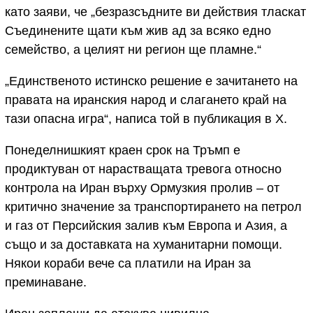
като заяви, че „безразсъдните ви действия тласкат
Съединените щати към жив ад за всяко едно
семейство, а целият ни регион ще пламне.“
„Единственото истинско решение е зачитането на
правата на иранския народ и слагането край на
тази опасна игра“, написа той в публикация в X.
Понеделнишкият краен срок на Тръмп е
продиктуван от нарастващата тревога относно
контрола на Иран върху Ормузкия пролив – от
критично значение за транспортирането на петрол
и газ от Персийския залив към Европа и Азия, а
също и за доставката на хуманитарни помощи.
Някои кораби вече са платили на Иран за
преминаване.