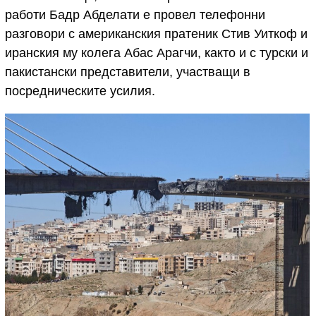
работи Бадр Абделати е провел телефонни
разговори с американския пратеник Стив Уиткоф и
иранския му колега Абас Арагчи, както и с турски и
пакистански представители, участващи в
посредническите усилия.