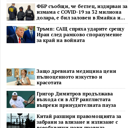
ФБР съобщи, че беглец, издирван за
измама с COVID-19 за 32 милиона
долара, е бил заловен в Ямайка и
върнат в САЩ
Тръмп: САЩ спряха ударите срещу
Иран след рамково споразумение
за край на войната
Защо древната медицина цени
пълноценното изкуство и
красотата
Григор Димитров продължава
възхода си в ATP ранглистата
въпреки принудителната пауза
Китай разшири правомощията за
забрани за влизане и излизане с
всеобхватни нови правила