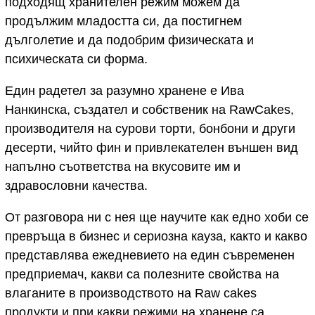
подходящ хранителен режим можем да
продължим младостта си, да постигнем
дълголетие и да подобрим физическата и
психическата си форма.
Един радетел за разумно хранене е Ива
Нанкинска, създател и собственик на RawCakes,
производителя на сурови торти, бонбони и други
десерти, чийто фин и привлекателен външен вид
напълно съответства на вкусовите им и
здравословни качества.
От разговора ни с нея ще научите как едно хоби се
превръща в бизнес и сериозна кауза, както и какво
представлява ежедневието на един съвременен
предприемач, какви са полезните свойства на
влаганите в производството на Raw cakes
продукти и при какви режими на хранене са