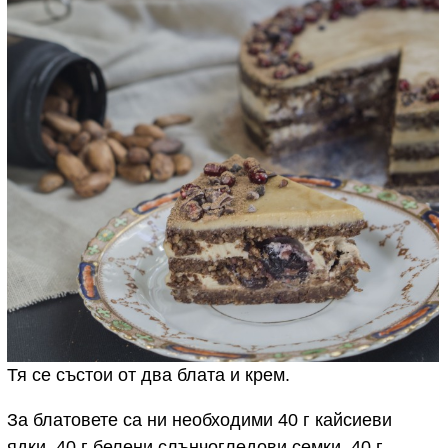
Тя се състои от два блата и крем.
За блатовете са ни необходими 40 г кайсиеви
ядки, 40 г белени слънчогледови семки, 40 г