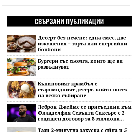
СВЪРЗАНИ ПУБЛИКАЦИИ
Десерт без печене: една смес, две
изкушения – торта или енергийни
бонбони
Бургери със сьомга, които ще ви
развълнуват
Къпиновият крамбъл е
старомодният десерт, който носех
на всяко събиране
Леброн Джеймс се присъедини към
Филаделфия Севънти Сиксърс с 2-
годишен договор за 8 милиона
долара
Тази 2-минутна закуска с яйца и 5