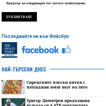
браузър за следващия път когато коментирам.
Последвайте ни във Фейсбук
НАЙ-ТЪРСЕНИ ДНЕС
Сиренените плоски питки с
патладжан имат вкус на лято
Григор Димитров продължава
възхода си в ATP ранглистата