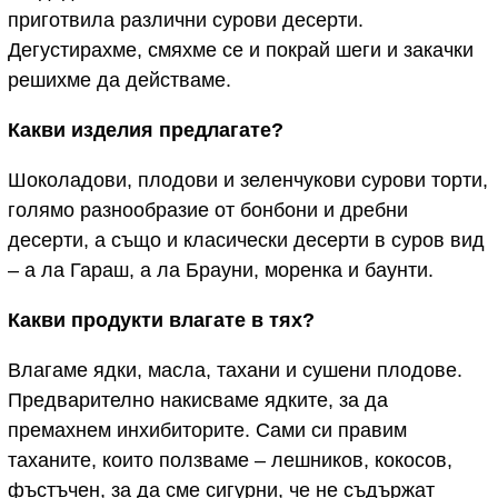
приготвила различни сурови десерти.
Дегустирахме, смяхме се и покрай шеги и закачки
решихме да действаме.
Какви изделия предлагате?
Шоколадови, плодови и зеленчукови сурови торти,
голямо разнообразие от бонбони и дребни
десерти, а също и класически десерти в суров вид
– а ла Гараш, а ла Брауни, моренка и баунти.
Какви продукти влагате в тях?
Влагаме ядки, масла, тахани и сушени плодове.
Предварително накисваме ядките, за да
премахнем инхибиторите. Сами си правим
таханите, които ползваме – лешников, кокосов,
фъстъчен, за да сме сигурни, че не съдържат