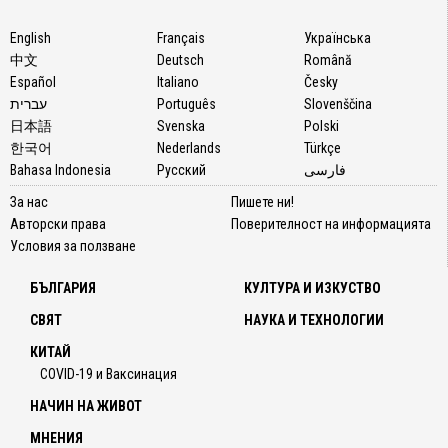
English
Français
Українська
中文
Deutsch
Română
Español
Italiano
Česky
עברית
Português
Slovenščina
日本語
Svenska
Polski
한국어
Nederlands
Türkçe
Bahasa Indonesia
Русский
فارسی
За нас
Пишете ни!
Авторски права
Поверителност на информацията
Условия за ползване
БЪЛГАРИЯ
КУЛТУРА И ИЗКУСТВО
СВЯТ
НАУКА И ТЕХНОЛОГИИ
КИТАЙ
COVID-19 и Ваксинация
НАЧИН НА ЖИВОТ
МНЕНИЯ