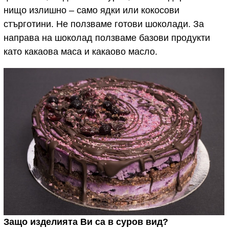
нищо излишно – само ядки или кокосови
стърготини. Не ползваме готови шоколади. За
направа на шоколад ползваме базови продукти
като какаова маса и какаово масло.
Защо изделията Ви са в суров вид?