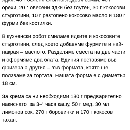
орехи, 20 г овесени ядки без глутен, 30 г кокосови
стърготини, 10 г разтопено кокосово масло и 180 г
фурми без костилки.
В кухненски робот смиламе ядките и кокосовите
стърготини, след което добавяме фурмите и най-
накрая – маслото. Разделяме сместа на две части
и оформяме два блата. Единия поставяме във
фризера а другия – във формата, която ще
ползваме за тортата. Нашата форма е с диаметър
18 см.
За крема са ни необходими 180 г предварително
накиснато за 3-4 часа кашу, 50 г мед, 30 мл
лимонов сок, 270 г боровинки и 170 г кокосов
тахан.