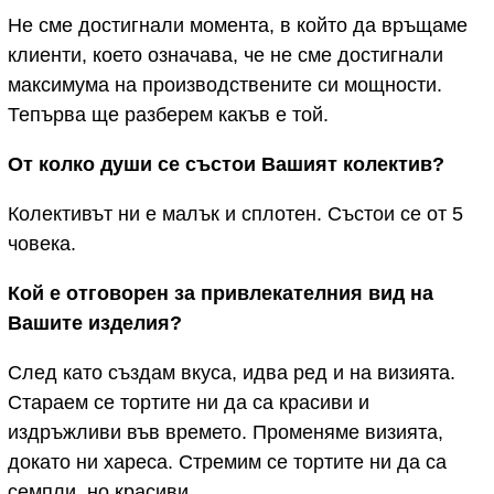
Не сме достигнали момента, в който да връщаме
клиенти, което означава, че не сме достигнали
максимума на производствените си мощности.
Тепърва ще разберем какъв е той.
От колко души се състои Вашият колектив?
Колективът ни е малък и сплотен. Състои се от 5
човека.
Кой е отговорен за привлекателния вид на
Вашите изделия?
След като създам вкуса, идва ред и на визията.
Стараем се тортите ни да са красиви и
издръжливи във времето. Променяме визията,
докато ни хареса. Стремим се тортите ни да са
семпли, но красиви.