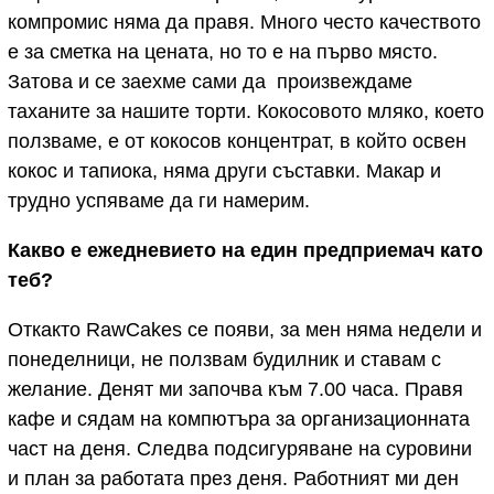
компромис няма да правя. Много често качеството
е за сметка на цената, но то е на първо място.
Затова и се заехме сами да произвеждаме
таханите за нашите торти. Кокосовото мляко, което
ползваме, е от кокосов концентрат, в който освен
кокос и тапиока, няма други съставки. Макар и
трудно успяваме да ги намерим.
Какво е ежедневието на един предприемач като
теб?
Откакто RawCakes се появи, за мен няма недели и
понеделници, не ползвам будилник и ставам с
желание. Денят ми започва към 7.00 часа. Правя
кафе и сядам на компютъра за организационната
част на деня. Следва подсигуряване на суровини
и план за работата през деня. Работният ми ден