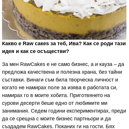
Какво е
Raw caк
es за теб, Ива? Как се роди тази
идея и как се осъществи?
За мен RawCakes е не само бизнес, а и кауза – да
предложа качествена и полезна храна, без тайни
съставки. Винаги съм била творческа личност и
когато не намирах поле за изява в работата си,
намирах го в моите хобита. Приготвянето на
сурови десерти беше едно от любимите ми
занимания. Седем години експериментирах, преди
да се срещна с моите бизнес партньори и да
създадем RawCakes. Поканих ги на гости. Бях