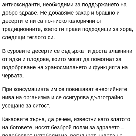
антиоксиданти, необходими за поддържането на
добро здраве. Не добавяме захар и брашно и
десертите ни са по-ниско калорични от
традиционните, което ги прави подходящи за хора,
следящи теглото си.
В суровите десерти се съдържат и доста влакнини
от ядки и плодове, които могат да помогнат за
подобряване на храносмилането и функцията на
червата.
При консумацията им се повишават енергийните
нива на организма и се осигурява дълготрайно
усещане за ситост.
Какаовите зърна, да речем, известни като златото
на боговете, носят безброй ползи за здравето –
подобряват метаболизма, регулират нивата на