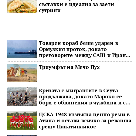
съставки е идеална за заети
сутрини
Товарен кораб беше ударен в
Ормузкия проток, докато
преговорите между САЩ и Иран
останаха в безизходица
Триумфът на Мечо Пух
Кризата с мигрантите в Сеута
продължава, докато Мароко се
бори с обвинения в чужбина и с
гнева у дома
ЦСКА 1948 измъкна ценно реми в
Атина и остави всичко за реванша
срещу Панатинайкос