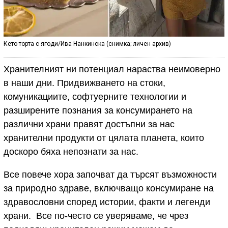
Кето торта с ягоди/Ива Нанкинска (снимка; личен архив)
Хранителният ни потенциал нараства неимоверно
в наши дни. Придвижването на стоки,
комуникациите, софтуерните технологии и
разширените познания за консумирането на
различни храни правят достъпни за нас
хранителни продукти от цялата планета, които
доскоро бяха непознати за нас.
Все повече хора започват да търсят възможности
за природно здраве, включващо консумиране на
здравословни според истории, факти и легенди
храни. Все по-често се уверяваме, че чрез