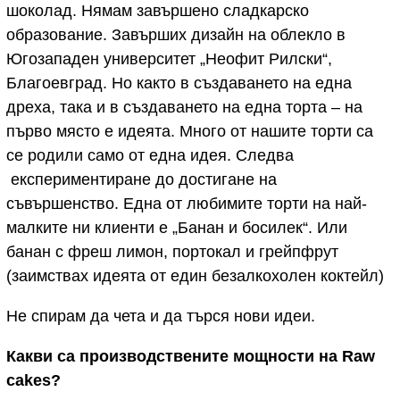
шоколад. Нямам завършено сладкарско
образование. Завърших дизайн на облекло в
Югозападен университет „Неофит Рилски“,
Благоевград. Но както в създаването на една
дреха, така и в създаването на една торта – на
първо място е идеята. Много от нашите торти са
се родили само от една идея. Следва
експериментиране до достигане на
съвършенство. Една от любимите торти на най-
малките ни клиенти е „Банан и босилек“. Или
банан с фреш лимон, портокал и грейпфрут
(заимствах идеята от един безалкохолен коктейл)
Не спирам да чета и да търся нови идеи.
Какви са производствените мощности на
Raw
cakes?