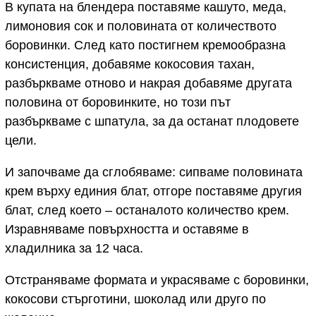
В купата на блендера поставяме кашуто, меда,
лимоновия сок и половината от количеството
боровинки. След като постигнем кремообразна
консистенция, добавяме кокосовия тахан,
разбъркваме отново и накрая добавяме другата
половина от боровинките, но този път
разбъркваме с шпатула, за да останат плодовете
цели.
И започваме да сглобяваме: сипваме половината
крем върху единия блат, отгоре поставяме другия
блат, след което – останалото количество крем.
Изравняваме повърхността и оставяме в
хладилника за 12 часа.
Отстраняваме формата и украсяваме с боровинки,
кокосови стърготини, шоколад или друго по