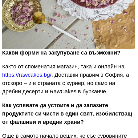
Какви форми на закупуване са възможни?
Както от споменатия магазин, така и онлайн на
https://rawcakes.bg/
. Доставки правим в София, а
отскоро – и в страната с куриер, но само на
дребни десерти и RawCakes в бурканче.
Как успявате да устоите и да запазите
продуктите си чисти в един свят, изобилстващ
от фалшиви и вредни храни?
Още в самото начало реших, че със суровините