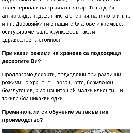
холестерола и на кръвната захар. Те са добър
антиоксидант, дават чиста енергия на тялото и т.н.,
и т.н. Добавяйки ги в нашите блатове и кремове,
осигуряваме както хрупкавост, така и
здравословна стойност.
При какви режими на хранене са подходящи
десертите Ви?
Предлагаме десерти, подходящи при различни
режими на хранене – веган, кето, безмлечен,
безглутенов, а за нашите най-малки клиенти – и
такива без никакви ядки.
Преминала ли си обучение за такъв тип
производство?