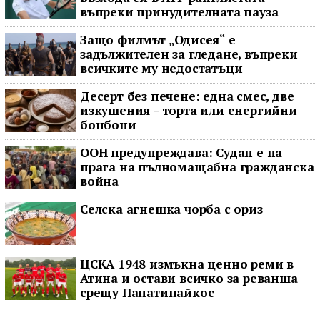
въпреки принудителната пауза
Защо филмът „Одисея“ е
задължителен за гледане, въпреки
всичките му недостатъци
Десерт без печене: една смес, две
изкушения – торта или енергийни
бонбони
ООН предупреждава: Судан е на
прага на пълномащабна гражданска
война
Селска агнешка чорба с ориз
ЦСКА 1948 измъкна ценно реми в
Атина и остави всичко за реванша
срещу Панатинайкос