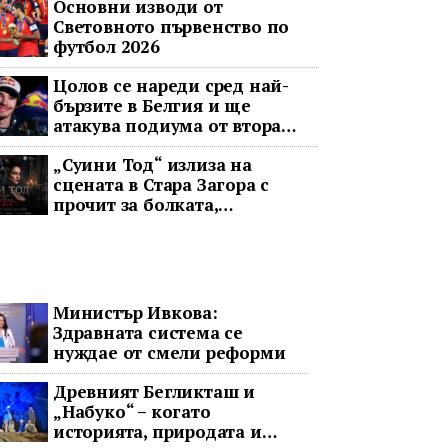
Основни изводи от
Световното първенство по
футбол 2026
Цолов се нареди сред най-
бързите в Белгия и ще
атакува подиума от втора
редица
„Суини Тод“ излиза на
сцената в Стара Загора с
прочит за болката,
справедливостта и
човечността
Министър Ивкова:
Здравната система се
нуждае от смели реформи
Древният Бегликташ и
„Набуко“ – когато
историята, природата и