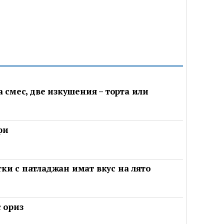
а смес, две изкушения – торта или
фи
ки с патладжан имат вкус на лято
 ориз