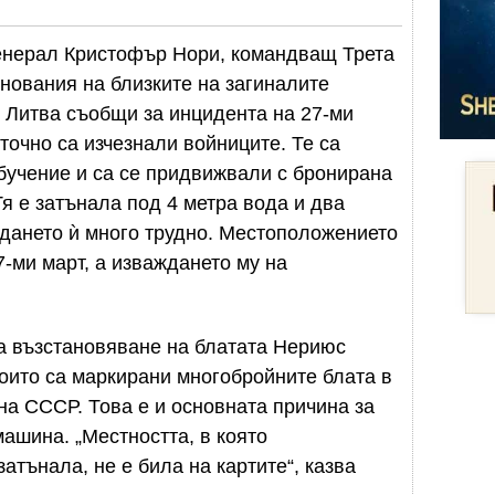
генерал Кристофър Нори, командващ Трета
знования на близките на загиналите
 Литва съобщи за инцидента на 27-ми
 точно са изчезнали войниците. Те са
бучение и са се придвижвали с бронирана
я е затънала под 4 метра вода и два
ждането ѝ много трудно. Местоположението
-ми март, а изваждането му на
а възстановяване на блатата Нериюс
които са маркирани многобройните блата в
на СССР. Това е и основната причина за
ашина. „Местността, в която
тънала, не е била на картите“, казва