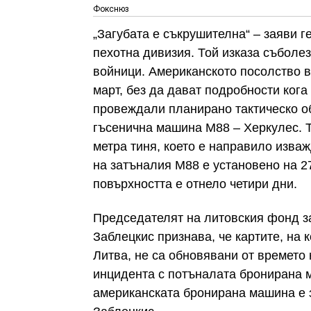
Фокснюз
„Загубата е съкрушителна“ – заяви 
пехотна дивизия. Той изказа съболе
войници. Американското посолство в
март, без да дават подробности кога
провеждали планирано тактическо о
гъсенична машина М88 – Херкулес. Т
метра тиня, което е направило изва
на затъналия М88 е установено на 27
повърхността е отнело четири дни.
Председателят на литовския фонд з
Заблецкис признава, че картите, на 
Литва, не са обновявани от времето 
инцидента с потъналата бронирана м
американската бронирана машина е за