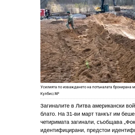
Усилията по изваждането на потъналата бронирана 
Кулбис/AP
Загиналите в Литва американски вой
блато. На 31-ви март танкът им беше 
четиримата загинали, съобщава „Фок
идентифицирани, предстои идентифик