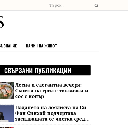
СЪЗНАНИЕ
НАЧИН НА ЖИВОТ
СВЪРЗАНИ ПУБЛИКАЦИИ
Лесна и елегантна вечеря:
Сьомга на грил с тиквички и
сос с копър
Падането на лоялиста на Си
Фан Синхай подчертава
засилващата се чистка сред
финансовия елит на Китай