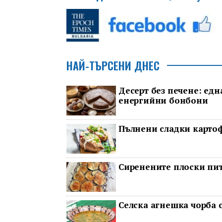
НАЙ-ТЪРСЕНИ ДНЕС
Десерт без печене: едн
енергийни бонбони
Пълнени сладки карто
Сиренените плоски пит
Селска агнешка чорба с