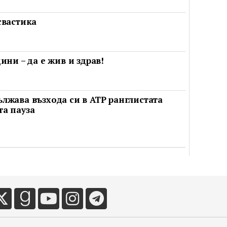
свастика
ини – да е жив и здрав!
лжава възхода си в ATP ранглистата
а пауза