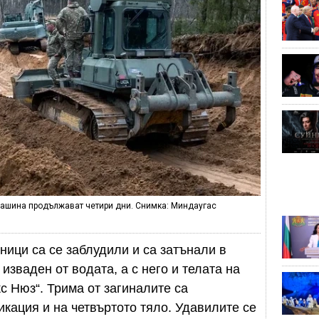
машина продължават четири дни. Снимка: Миндаугас
ници са се заблудили и са затънали в
изваден от водата, а с него и телата на
с Нюз“. Трима от загиналите са
ация и на четвъртото тяло. Удавилите се