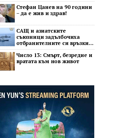
операта говорят на един
Стефан Цанев на 90 години
език
– да е жив и здрав!
САЩ и азиатските
съюзници задълбочиха
отбранителните си връзки
срещу Китай
Число 13: Смърт, безредие и
вратата към нов живот