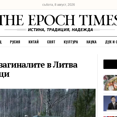
събота, 8 август, 2026
Щ
РУСИЯ
КИТАЙ
СВЯТ
КУЛТУРА
НАУКА
ДУХ И 
загиналите в Литва
ци