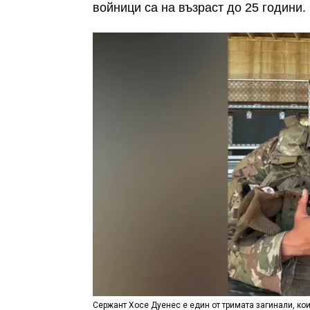
войници са на възраст до 25 години.
Сержант Хосе Дуенес е един от тримата загинали, ко