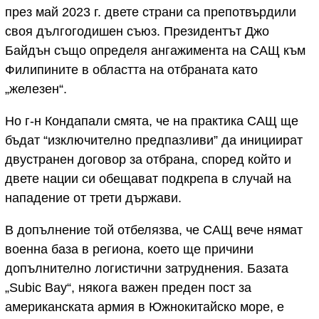
през май 2023 г. двете страни са препотвърдили
своя дългогодишен съюз. Президентът Джо
Байдън също определя ангажимента на САЩ към
Филипините в областта на отбраната като
„железен“.
Но г-н Кондапали смята, че на практика САЩ ще
бъдат “изключително предпазливи” да инициират
двустранен договор за отбрана, според който и
двете нации си обещават подкрепа в случай на
нападение от трети държави.
В допълнение той отбелязва, че САЩ вече нямат
военна база в региона, което ще причини
допълнително логистични затруднения. Базата
„Subic Bay“, някога важен преден пост за
американската армия в Южнокитайско море, е