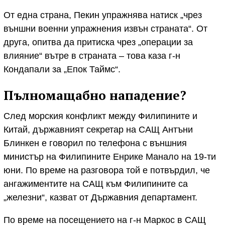
От една страна, Пекин упражнява натиск „чрез
външни военни упражнения извън страната“. От
друга, опитва да притиска чрез „операции за
влияние“ вътре в страната – това каза г-н
Кондапали за „Епок Таймс“.
Пълномащабно нападение?
След морския конфликт между Филипините и
Китай, държавният секретар на САЩ Антъни
Блинкен е говорил по телефона с външния
министър на Филипините Енрике Манало на 19-ти
юни. По време на разговора той е потвърдил, че
ангажиментите на САЩ към Филипините са
„железни“, казват от Държавния департамент.
По време на посещението на г-н Маркос в САЩ