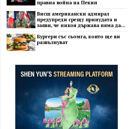
правна война на Пекин
Висш американски адмирал
предупреди срещу принудата и
заяви, че никоя държава няма да
доминира в Индо-Тихоокеанския
Бургери със сьомга, които ще ви
регион
развълнуват