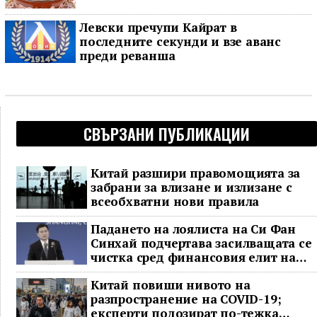
Левски пречупи Кайрат в
последните секунди и взе аванс
преди реванша
СВЪРЗАНИ ПУБЛИКАЦИИ
Китай разшири правомощията за
забрани за влизане и излизане с
всеобхватни нови правила
Падането на лоялиста на Си Фан
Синхай подчертава засилващата се
чистка сред финансовия елит на
Китай
Китай повиши нивото на
разпространение на COVID-19;
експерти подозират по-тежка