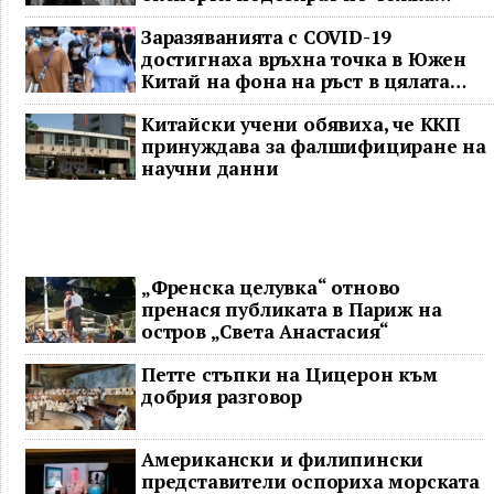
ситуация
Заразяванията с COVID-19
достигнаха връхна точка в Южен
Китай на фона на ръст в цялата
страна
Китайски учени обявиха, че ККП
принуждава за фалшифициране на
научни данни
„Френска целувка“ отново
пренася публиката в Париж на
остров „Света Анастасия“
Петте стъпки на Цицерон към
добрия разговор
Американски и филипински
представители оспориха морската