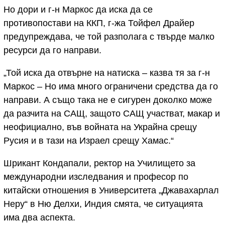
Но дори и г-н Маркос да иска да се
противопостави на ККП, г-жа Тойфел Драйер
предупреждава, че той разполага с твърде малко
ресурси да го направи.
„Той иска да отвърне на натиска – казва тя за г-н
Маркос – Но има много ограничени средства да го
направи. А също така не е сигурен доколко може
да разчита на САЩ, защото САЩ участват, макар и
неофициално, във войната на Украйна срещу
Русия и в тази на Израел срещу Хамас.“
Шрикант Кондапали, ректор на Училището за
международни изследвания и професор по
китайски отношения в Университета „Джавахарлал
Неру“ в Ню Делхи, Индия смята, че ситуацията
има два аспекта.