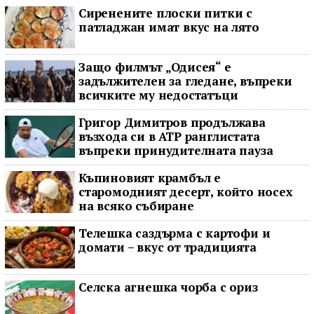
Сиренените плоски питки с
патладжан имат вкус на лято
Защо филмът „Одисея“ е
задължителен за гледане, въпреки
всичките му недостатъци
Григор Димитров продължава
възхода си в ATP ранглистата
въпреки принудителната пауза
Къпиновият крамбъл е
старомодният десерт, който носех
на всяко събиране
Телешка саздърма с картофи и
домати – вкус от традицията
Селска агнешка чорба с ориз