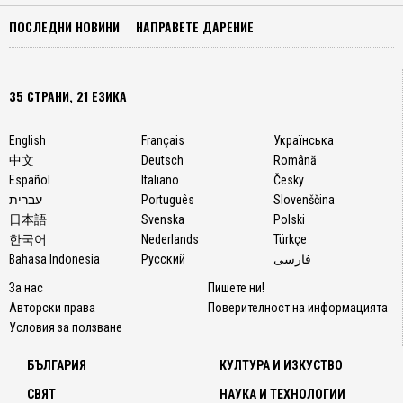
ПОСЛЕДНИ НОВИНИ
НАПРАВЕТЕ ДАРЕНИЕ
35 СТРАНИ, 21 ЕЗИКА
English
Français
Українська
中文
Deutsch
Română
Español
Italiano
Česky
עברית
Português
Slovenščina
日本語
Svenska
Polski
한국어
Nederlands
Türkçe
Bahasa Indonesia
Русский
فارسی
За нас
Пишете ни!
Авторски права
Поверителност на информацията
Условия за ползване
БЪЛГАРИЯ
КУЛТУРА И ИЗКУСТВО
СВЯТ
НАУКА И ТЕХНОЛОГИИ