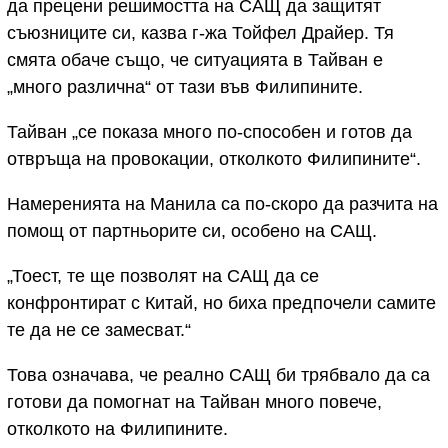
да прецени решимостта на САЩ да защитят
съюзниците си, казва г-жа Тойфел Драйер. Тя
смята обаче също, че ситуацията в Тайван е
„много различна“ от тази във Филипините.
Тайван „се показа много по-способен и готов да
отвръща на провокации, отколкото Филипините“.
Намеренията на Манила са по-скоро да разчита на
помощ от партньорите си, особено на САЩ.
„Тоест, те ще позволят на САЩ да се
конфронтират с Китай, но биха предпочели самите
те да не се замесват.“
Това означава, че реално САЩ би трябвало да са
готови да помогнат на Тайван много повече,
отколкото на Филипините.