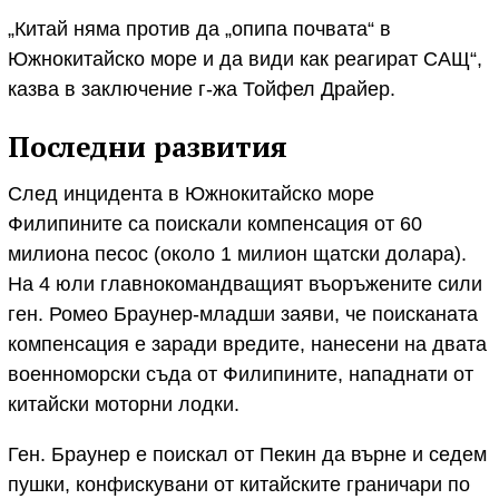
„Китай няма против да „опипа почвата“ в
Южнокитайско море и да види как реагират САЩ“,
казва в заключение г-жа Тойфел Драйер.
Последни развития
След инцидента в Южнокитайско море
Филипините са поискали компенсация от 60
милиона песос (около 1 милион щатски долара).
На 4 юли главнокомандващият въоръжените сили
ген. Ромео Браунер-младши заяви, че поисканата
компенсация е заради вредите, нанесени на двата
военноморски съда от Филипините, нападнати от
китайски моторни лодки.
Ген. Браунер е поискал от Пекин да върне и седем
пушки, конфискувани от китайските граничари по