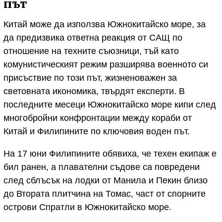
път
Китай може да използва Южнокитайско море, за
да предизвика ответна реакция от САЩ по
отношение на техните съюзници, тъй като
комунистическият режим разширява военното си
присъствие по този път, жизненоважен за
световната икономика, твърдят експерти. В
последните месеци Южнокитайско море кипи след
многобройни конфронтации между кораби от
Китай и Филипините по ключовия воден път.
На 17 юни Филипините обявиха, че техен екипаж е
бил ранен, а плавателни съдове са повредени
след сблъсък на лодки от Манила и Пекин близо
до Втората плитчина на Томас, част от спорните
острови Спратли в Южнокитайско море.