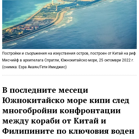
Постройки и съоръжения на изкуствения остров, построен от Китай на риф
Мисчийф в архипелага Спратли, Южнокитайско море, 25 октомври 2022 г.
(снимка: Езра Акаян/Гети Имиджис)
В последните месеци
Южнокитайско море кипи след
многобройни конфронтации
между кораби от Китай и
Филипините по ключовия воден