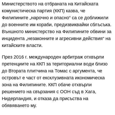
Министерството на отбраната на Китайската
комунистическа партия (ККП) казва, че
Филипините „нарочно и опасно“ са се доближили
до военните им кораби, предизвиквайки сблъсъка.
Външното министерство на Филипините обвини за
инцидента „незаконните и агресивни действия“ на
китайските власти.
През 2016 г. международен арбитраж отхвърли
претенциите на ККП за териториални води близо
до Втората плитчина на Томас с аргумента, че
островът е част от ексклузивната икономическа
зона на Филипините. ККП обаче отхвърли
решението на свързания с ООН съд в Хага,
Нидерландия, и отказа да присъства на
обявяването му.