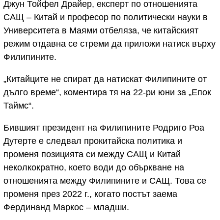
Джун Тойфел Драйер, експерт по отношенията
САЩ – Китай и професор по политически науки в
Университета в Маями отбеляза, че китайският
режим отдавна се стреми да приложи натиск върху
Филипините.
„Китайците не спират да натискат Филипините от
дълго време“, коментира тя на 22-ри юни за „Епок
Таймс“.
Бившият президент на Филипините Родриго Роа
Дутерте е следвал прокитайска политика и
променя позицията си между САЩ и Китай
неколкократно, което води до объркване на
отношенията между Филипините и САЩ. Това се
променя през 2022 г., когато постът заема
Фердинанд Маркос – младши.