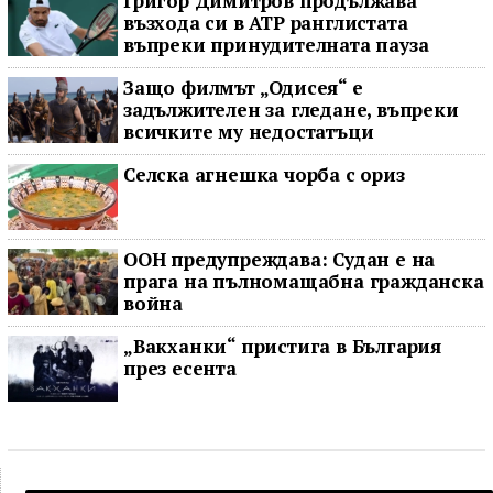
Григор Димитров продължава
възхода си в ATP ранглистата
въпреки принудителната пауза
Защо филмът „Одисея“ е
задължителен за гледане, въпреки
всичките му недостатъци
Селска агнешка чорба с ориз
ООН предупреждава: Судан е на
прага на пълномащабна гражданска
война
„Вакханки“ пристига в България
през есента