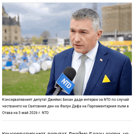
Консервативният депутат Джеймс Безан даде интервю за NTD по случай
честването на Световния ден на Фалун Дафа на Парламентарния хълм в
Отава на 5 май 2026 г. NTD
Консервативният депутат Джеймс Безан заяви, че