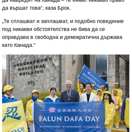
да вършат това“, каза Брок.
„Те сплашват и заплашват, и подобно поведение
под никакви обстоятелства не бива да се
оправдава в свободна и демократична държава
като Канада.“