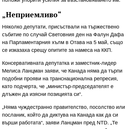
„Неприемливо“
Няколко депутати, присъствали на тържествено
събитие по случай Световния ден на Фалун Дафа
на Парламентарния хълм в Отава на 5 май, също
се изказаха срещу опитите за намеса на ККП.
Консервативната депутатка и заместник-лидер
Мелиса Ланцман заяви, че Канада няма да търпи
подобни прояви на транснационална репресия,
като подчерта, че „министър-председателят е
длъжен да изясни позицията си“.
„Няма чуждестранно правителство, посолство или
посланик, който да диктува на Канада как да си
върши работата“, заяви Ланцман пред NTD. „Те