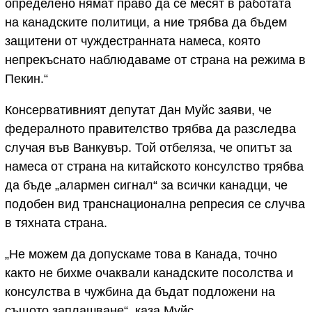
определено нямат право да се месят в работата
на канадските политици, а ние трябва да бъдем
защитени от чуждестранната намеса, която
непрекъснато наблюдаваме от страна на режима в
Пекин.“
Консервативният депутат Дан Муйс заяви, че
федералното правителство трябва да разследва
случая във Ванкувър. Той отбеляза, че опитът за
намеса от страна на китайското консулство трябва
да бъде „алармен сигнал“ за всички канадци, че
подобен вид транснационална репресия се случва
в тяхната страна.
„Не можем да допускаме това в Канада, точно
както не бихме очаквали канадските посолства и
консулства в чужбина да бъдат подложени на
същото заплашване“, каза Муйс.