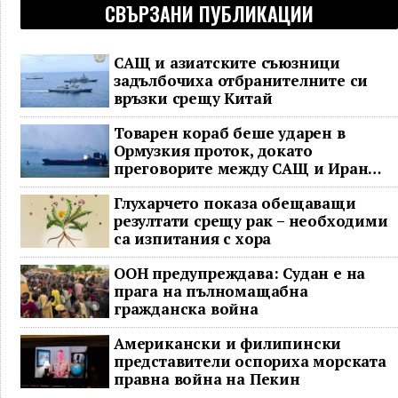
СВЪРЗАНИ ПУБЛИКАЦИИ
САЩ и азиатските съюзници
задълбочиха отбранителните си
връзки срещу Китай
Товарен кораб беше ударен в
Ормузкия проток, докато
преговорите между САЩ и Иран
останаха в безизходица
Глухарчето показа обещаващи
резултати срещу рак – необходими
са изпитания с хора
ООН предупреждава: Судан е на
прага на пълномащабна
гражданска война
Американски и филипински
представители оспориха морската
правна война на Пекин