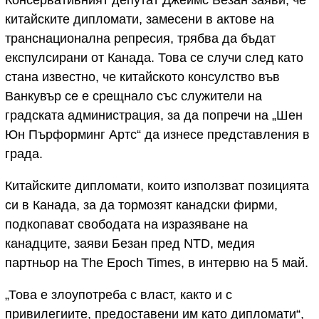
китайските дипломати, замесени в актове на
транснационална репресия, трябва да бъдат
експулсирани от Канада. Това се случи след като
стана известно, че китайското консулство във
Ванкувър се е срещнало със служители на
градската администрация, за да попречи на „Шен
Юн Пърформинг Артс“ да изнесе представления в
града.
Китайските дипломати, които използват позицията
си в Канада, за да тормозят канадски фирми,
подкопават свободата на изразяване на
канадците, заяви Безан пред NTD, медия
партньор на The Epoch Times, в интервю на 5 май.
„Това е злоупотреба с власт, както и с
привилегиите, предоставени им като дипломати“,