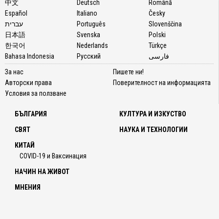
中文
Deutsch
Română
Español
Italiano
Česky
עברית
Português
Slovenščina
日本語
Svenska
Polski
한국어
Nederlands
Türkçe
Bahasa Indonesia
Русский
فارسی
За нас
Пишете ни!
Авторски права
Поверителност на информацията
Условия за ползване
БЪЛГАРИЯ
КУЛТУРА И ИЗКУСТВО
СВЯТ
НАУКА И ТЕХНОЛОГИИ
КИТАЙ
COVID-19 и Ваксинация
НАЧИН НА ЖИВОТ
МНЕНИЯ