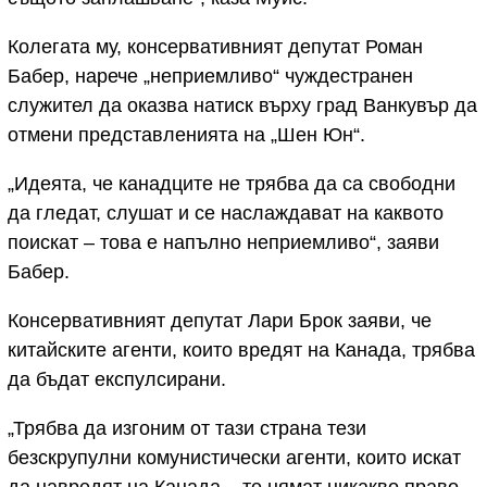
Колегата му, консервативният депутат Роман
Бабер, нарече „неприемливо“ чуждестранен
служител да оказва натиск върху град Ванкувър да
отмени представленията на „Шен Юн“.
„Идеята, че канадците не трябва да са свободни
да гледат, слушат и се наслаждават на каквото
поискат – това е напълно неприемливо“, заяви
Бабер.
Консервативният депутат Лари Брок заяви, че
китайските агенти, които вредят на Канада, трябва
да бъдат експулсирани.
„Трябва да изгоним от тази страна тези
безскрупулни комунистически агенти, които искат
да навредят на Канада – те нямат никакво право