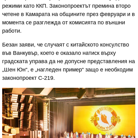
режими като ККП. Законопроектът премина второ
четене в Камарата на общините през февруари и в
момента се разглежда от комисията по външни
работи.
Безан заяви, че случаят с китайското консулство
във Ванкувър, което е оказало натиск върху
градската управа да не допусне представления на
„Шен Юн“, е „нагледен пример“ защо е необходим
законопроект C-219.