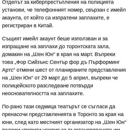
Отделът за киберпрестъпления на полицията
установи, че телефонният номер, свързан с имейл
акаунта, от който са изпратени заплахите, е
регистриран в Китай.
Същият имейл акаунт беше използван и за
изпращане на заплахи до торонтската зала,
домакин на „Шен Юн“ в края на март. Въпреки
това „Фор Сийзънс Сентър фор дъ Пърформинг
Артс“ отмени шест от планираните представления
на „Шен Юн“ от 29 март до 5 април, въпреки че
полицейското разследване потвърди
неоснователността на заплахите.
По-рано тази седмица театърът се съгласи да
пренасочи представленията в Торонто за края на
юни, след като местният организатор на „Шен Юн“
положи упорити усилия за възстановяването им.