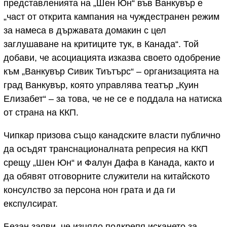
представленията на „Шен Юн“ във Ванкувър е
„част от открита кампания на чуждестранен режим
за намеса в държавата домакин с цел
заглушаване на критиците тук, в Канада“. Той
добави, че асоциацията изказва своето одобрение
към „Ванкувър Сивик Тиътърс“ – организацията на
град Ванкувър, която управлява театър „Куин
Елизабет“ – за това, че не се е поддала на натиска
от страна на ККП.
Чипкар призова също канадските власти публично
да осъдят транснационалната репресия на ККП
срещу „Шен Юн“ и Фалун Дафа в Канада, както и
да обявят отговорните служители на китайското
консулство за персона нон грата и да ги
експулсират.
Безан заяви, че изцяло подкрепя искането за