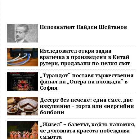
Непознатият Найден Шейтанов
Изследовател откри задна
вратичка в произведени в Китай
рутери, продавани по целия свят
„Турандот“ поставя тържествения
финал на „Опера на площада“ в
София
Десерт без печене: една смес, две
изкушения – торта или енергийни
бонбони
„Жизел“ – балетът, който напомня,
че духовната красота побеждава
смъртта