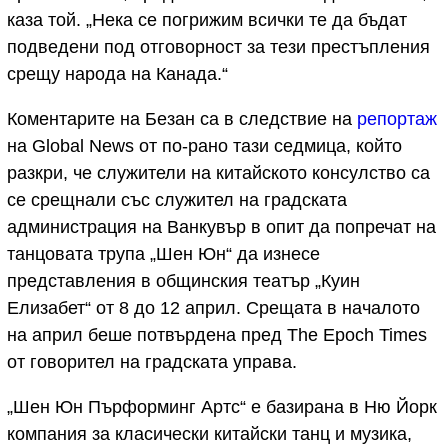
каза той. „Нека се погрижим всички те да бъдат
подведени под отговорност за тези престъпления
срещу народа на Канада.“
Коментарите на Безан са в следствие на
репортаж
на Global News от по-рано тази седмица, който
разкри, че служители на китайското консулство са
се срещнали със служител на градската
администрация на Ванкувър в опит да попречат на
танцовата трупа „Шен Юн“ да изнесе
представления в общинския театър „Куин
Елизабет“ от 8 до 12 април. Срещата в началото
на април беше потвърдена пред The Epoch Times
от говорител на градската управа.
„Шен Юн Пърформинг Артс“ е базирана в Ню Йорк
компания за класически китайски танц и музика,