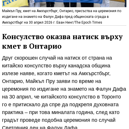
Майкъл Пру, кмет на Амхърстбърг, Онтарио, присъства на церемония по
издигане на знамето на Фалун Дафа пред общинската сграда в
Амхърстбърг на 30 април 2026 г. Еван Нинг/The Epoch Times
Консулство оказва натиск върху
кмет в Онтарио
Друг скорошен случай на натиск от страна на
китайско консулство върху канадска община
излезе наяве, когато кметът на Амхърстбърг,
Онтарио, Майкъл Пру заяви по време на
церемония по издигане на знамето на Фалун Дафа
на 30 април, че китайското консулство в Торонто
го е притискало да спре да подкрепя духовната
практика – при това миналата година, след като
градът проведе подобна церемония по случай
Световния ден на Фалун Дафа.