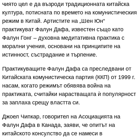
чиято цел е да възроди традиционната китайска
култура, потисната по времето на комунистическия
режим в Китай. Артистите на „Шен Юн“
практикуват Фалун Дафа, известен също като
Фалун Гонг – духовна медитативна практика с
морални учения, основани на принципите на
истинност, състрадание и търпение.
Практикуващите Фалун Дафа са преследвани от
Китайската комунистическа партия (ККП) от 1999 г.
насам, когато режимът обявява война на
практиката, считайки нарастващата ѝ популярност
за заплаха срещу властта си.
Джоел Чипкар, говорител на Асоциацията на
Фалун Дафа в Канада, заяви, че опитът на
китайското консулство да се намеси в