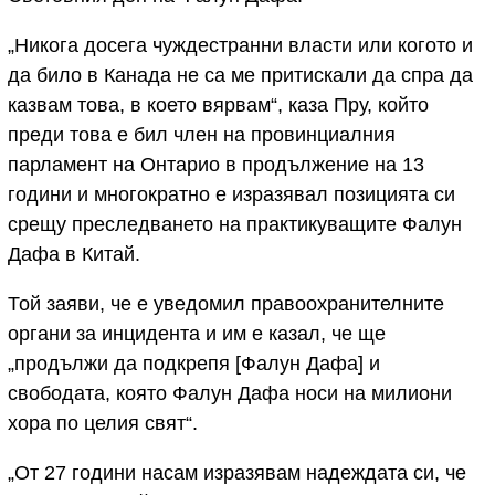
„Никога досега чуждестранни власти или когото и
да било в Канада не са ме притискали да спра да
казвам това, в което вярвам“, каза Пру, който
преди това е бил член на провинциалния
парламент на Онтарио в продължение на 13
години и многократно е изразявал позицията си
срещу преследването на практикуващите Фалун
Дафа в Китай.
Той заяви, че е уведомил правоохранителните
органи за инцидента и им е казал, че ще
„продължи да подкрепя [Фалун Дафа] и
свободата, която Фалун Дафа носи на милиони
хора по целия свят“.
„От 27 години насам изразявам надеждата си, че