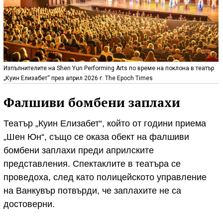
Изпълнителите на Shen Yun Performing Arts по време на поклона в театър
„Куин Елизабет“ през април 2026 г. The Epoch Times
Фалшиви бомбени заплахи
Театър „Куин Елизабет“, който от години приема
„Шен Юн“, също се оказа обект на фалшиви
бомбени заплахи преди априлските
представления. Спектаклите в театъра се
проведоха, след като полицейското управление
на Ванкувър потвърди, че заплахите не са
достоверни.