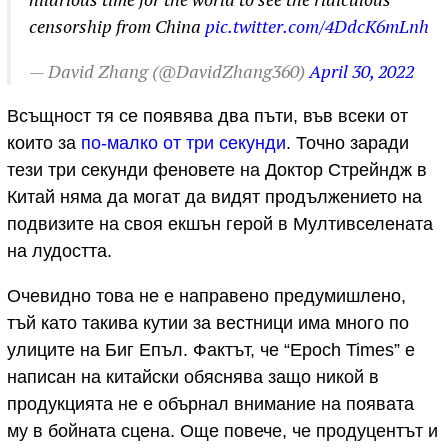
censorship from China
pic.twitter.com/4DdcK6mLnh
— David Zhang (@DavidZhang360)
April 30, 2022
Всъщност тя се появява два пъти, във всеки от
които за
по-малко от три секунди
. Точно заради
тези три секунди феновете на Доктор Стрейндж в
Китай няма да могат да видят продължението на
подвизите на своя екшън герой в Мултивселената
на лудостта.
Очевидно това не е направено предумишлено,
тъй като такива кутии за вестници има много по
улиците на Биг Епъл. Фактът, че “Epoch Times” е
написан на китайски обяснява защо никой в
продукцията не е обърнал внимание на появата
му в бойната сцена. Още повече, че продуцентът и