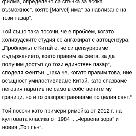
филма, определено са спънка за всяка
възможност, която [Marvel] имат за навлизане на
този пазар“.
Той също така посочи, че е проблем, когато
холивудските студия се ангажират с автоцензура:
„Проблемът с Китай е, че си цензурираме
съдържанието, което правим за света, за да
получим достъп до този единствен пазар“,
споделя Фентън. „Така че, когато правим това, ние
всъщност умилостивяваме Китай, като спазваме
неговия наратив не само в собствените му
граници, но и го разпространяваме по целия свят.“
Той посочи като примери римейка от 2012 г. на
култовата класика от 1984 г. „Червена зора“ и
новия „Топ гън“.