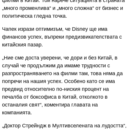
филми в Китай. Той нарече ситуацията в страната
„много променлива“ и „много сложна“ от бизнес и
политическа гледна точка.
Чапек изрази оптимизъм, че Disney ще има
финансов успех, въпреки предизвикателствата с
китайския пазар.
„Ние сме доста уверени, че дори и без Китай, в
случай че продължим да имаме трудности с
разпространяването на филми там, това няма да
попречи на нашия успех. Особено като се има
предвид относително по-ниския процент на
печалба от боксофиса в Китай, отколкото в
останалия свят“, коментира главата на
компанията.
„Доктор Стрейндж в Мултивселената на лудостта“,