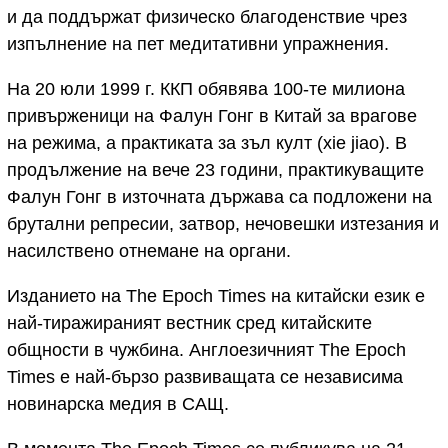
и да поддържат физическо благоденствие чрез
изпълнение на пет медитативни упражнения.
На 20 юли 1999 г. ККП обявява 100-те милиона
привърженици на Фалун Гонг в Китай за врагове
на режима, а практиката за зъл култ (xie jiao). В
продължение на вече 23 години, практикуващите
Фалун Гонг в източната държава са подложени на
брутални репресии, затвор, нечовешки изтезания и
насилствено отнемане на органи.
Изданието на The Epoch Times на китайски език е
най-тиражираният вестник сред китайските
общности в чужбина. Англоезичният The Epoch
Times е най-бързо развиващата се независима
новинарска медия в САЩ.