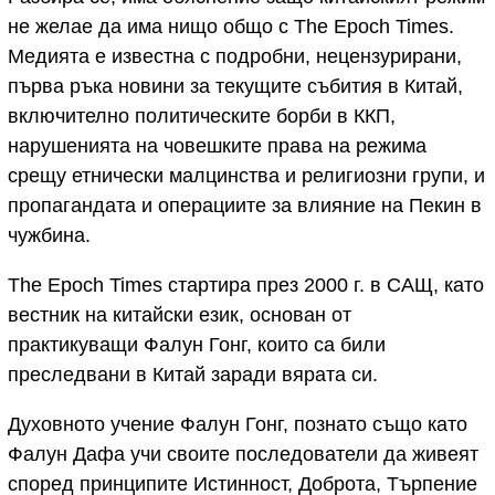
не желае да има нищо общо с The Epoch Times.
Медията е известна с подробни, нецензурирани,
първа ръка новини за текущите събития в Китай,
включително политическите борби в ККП,
нарушенията на човешките права на режима
срещу етнически малцинства и религиозни групи, и
пропагандата и операциите за влияние на Пекин в
чужбина.
The Epoch Times стартира през 2000 г. в САЩ, като
вестник на китайски език, основан от
практикуващи Фалун Гонг, които са били
преследвани в Китай заради вярата си.
Духовното учение Фалун Гонг, познато също като
Фалун Дафа учи своите последователи да живеят
според принципите Истинност, Доброта, Търпение