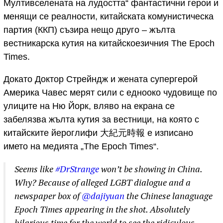
Мултивселената на лудостта“ фантастични герои и
менящи се реалности, китайската комунистическа
партия (ККП) съзира нещо друго – жълта
вестникарска кутия на китайскоезичния The Epoch
Times.
Докато Доктор Стрейндж и жената супергерой
Америка Чавес мерят сили с еднооко чудовище по
улиците на Ню Йорк, вляво на екрана се
забелязва жълта кутия за вестници, на която с
китайските йероглифи 大紀元時報 е изписано
името на медията „The Epoch Times“.
Seems like
#DrStrange
won’t be showing in China.
Why? Because of alleged LGBT dialogue and a
newspaper box of
@dajiyuan
the Chinese lanaguage
Epoch Times appearing in the shot. Absolutely
hilarious time for the world to see the ridiculous