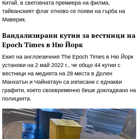
Китай, в световната премиера на филма,
тайванският флаг отново се появи на гърба на
Маверик.
Вандализирани кутии за вестници на
Epoch Times в Ню Йорк
Екип на англоезичния The Epoch Times в Ню Йорк
установи на 2 май 2022 г., че общо 44 кутии с
вестници на медията на 28 места в Долен
Манхатън и Чайнатаун са изписани с еднакви
графити, което своевременно беше докладвано на
полицията.