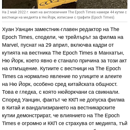
На 2 май 2022 г. екип на англоезичния The Epoch Times намери 44 кутии с
вестници на медията в Ню Йорк, изписани с графити (Epoch Times).
Хуан Уанцин заместник-главен редактор на The
Epoch Times, сподели, че трейлърът за филма на
Marvel, пуснат на 29 април, включва кадри от
кутията на вестника The Epoch Times в Манхатън,
Ню Йорк, което явно е станало причина за този акт
на отмъщение. Кутиите с вестници на The Epoch
Times са нормално явление по улиците и алеите
на Ню Йорк, особено сред китайската общност.
Това е гледка, с която нюйоркчани са свикнали.
Според Уанцин, фактът че ККП не допуска филма
в Китай и вандализирането на вестникарските
кутии демонстрират, че влиянието на The Epoch
Times е огромно и ККП се страхува от медията, тъй