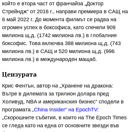
който е втора част от франчайза „Доктор
Стрейндж“ от 2016 г., направи премиера в САЩ на
6 май 2022 г. До момента филмът се радва на
огромен успех в боксофиса, като спечели 909
милиона щ.д. (1742 милиона лв.) в глобалния
боксофис. Това включва 388 милиона щ.д. (743
милиона лв.) в САЩ и 520 милиона щ.д. (996
милиона лв.) в международен мащаб.
Цензурата
Крис Фентън, автор на „Хранене на дракона:
Вътре в дилемата за трилион долара пред
Холивуд, NBA и американския бизнес” сподели в
програмата
„China Insider“ на EpochTV
:
„Скорошните събития, в които на The Epoch Times
се гледа като на една от основните звезди във