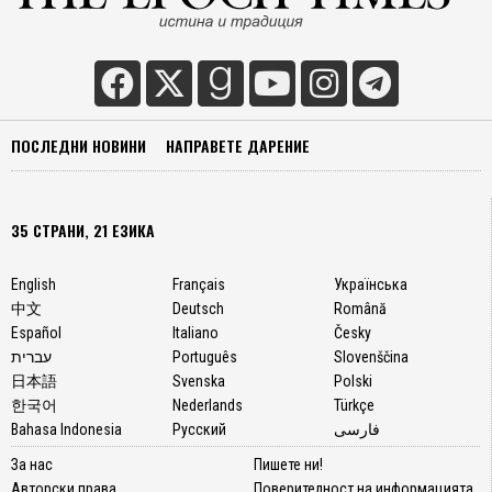
ПОСЛЕДНИ НОВИНИ
НАПРАВЕТЕ ДАРЕНИЕ
35 СТРАНИ, 21 ЕЗИКА
English
Français
Українська
中文
Deutsch
Română
Español
Italiano
Česky
עברית
Português
Slovenščina
日本語
Svenska
Polski
한국어
Nederlands
Türkçe
Bahasa Indonesia
Русский
فارسی
За нас
Пишете ни!
Авторски права
Поверителност на информацията