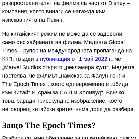
разпространителят на филма са част от Disney –
компания, която винаги се нагажда към
изискванията на Пекин.
Но китайският режим не може да се задоволи
само със забраната на филма. Медията Global
Times – рупор на международната пропаганда на
ККП, твърди в
публикация от 1 май 2022 г.,
че
„Marvel Studios открито „рекламира култ“. Медията
настоява, че филмът „намеква за Фалун Гонг и
The Epoch Times“, което едновременно е „обида
към Китай“ и „срам за САЩ и Холивуд“. Всичко
това, заради трисекундно изображение, което
неговорещ китайски зрител няма дори да разбере.
Защо The Epoch Times?
Разбира се, има обяснение защо китайският режим