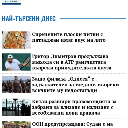
НАЙ-ТЪРСЕНИ ДНЕС
Сиренените плоски питки с
патладжан имат вкус на лято
Григор Димитров продължава
възхода си в ATP ранглистата
въпреки принудителната пауза
Защо филмът „Одисея“ е
задължителен за гледане, въпреки
всичките му недостатъци
Китай разшири правомощията за
забрани за влизане и излизане с
всеобхватни нови правила
ООН предупреждава: Судан е на