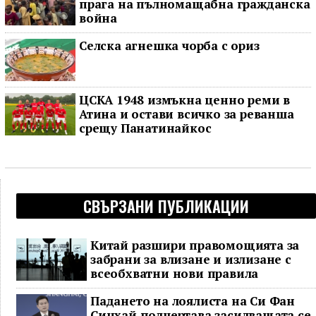
прага на пълномащабна гражданска
война
Селска агнешка чорба с ориз
ЦСКА 1948 измъкна ценно реми в
Атина и остави всичко за реванша
срещу Панатинайкос
СВЪРЗАНИ ПУБЛИКАЦИИ
Китай разшири правомощията за
забрани за влизане и излизане с
всеобхватни нови правила
Падането на лоялиста на Си Фан
Синхай подчертава засилващата се