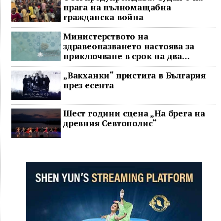
прага на пълномащабна
гражданска война
Министерството на
здравеопазването настоява за
приключване в срок на два
ключови строителни проекта
„Вакханки“ пристига в България
през есента
Шест години сцена „На брега на
древния Севтополис“