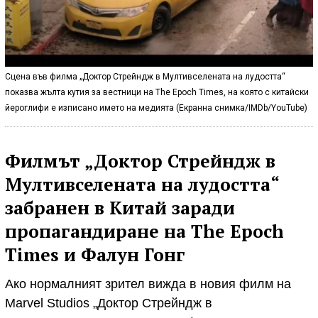
Сцена във филма „Доктор Стрейндж в Мултивселената на лудостта“
показва жълта кутия за вестници на The Epoch Times, на която с китайски
йероглифи е изписано името на медията (Екранна снимка/IMDb/YouTube)
Филмът „Доктор Стрейндж в
Мултивселената на лудостта“
забранен в Китай заради
пропагандиране на The Epoch
Times и Фалун Гонг
Ако нормалният зрител вижда в новия филм на
Marvel Studios „Доктор Стрейндж в