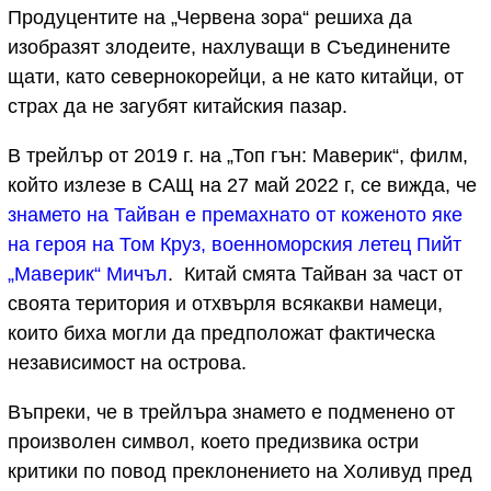
Продуцентите на „Червена зора“ решиха да
изобразят злодеите, нахлуващи в Съединените
щати, като севернокорейци, а не като китайци, от
страх да не загубят китайския пазар.
В трейлър от 2019 г. на „Топ гън: Маверик“, филм,
който излезе в САЩ на 27 май 2022 г, се вижда, че
знамето на Тайван е премахнато от коженото яке
на героя на Том Круз, военноморския летец Пийт
„Маверик“ Мичъл
. Китай смята Тайван за част от
своята територия и отхвърля всякакви намеци,
които биха могли да предположат фактическа
независимост на острова.
Въпреки, че в трейлъра знамето е подменено от
произволен символ, което предизвика остри
критики по повод преклонението на Холивуд пред