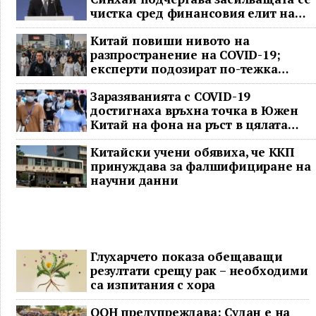
чистка сред финансовия елит на
Китай
Китай повиши нивото на
разпространение на COVID-19;
експерти подозират по-тежка
ситуация
Заразяванията с COVID-19
достигнаха връхна точка в Южен
Китай на фона на ръст в цялата
страна
Китайски учени обявиха, че ККП
принуждава за фалшифициране на
научни данни
Глухарчето показа обещаващи
резултати срещу рак – необходими
са изпитания с хора
ООН предупреждава: Судан е на