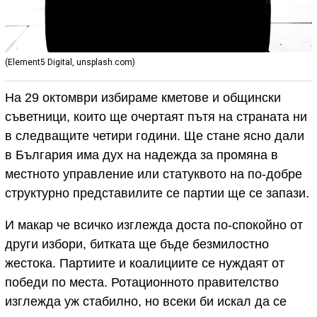
(Element5 Digital, unsplash.com)
На 29 октомври избираме кметове и общински
съветници, които ще очертаят пътя на страната ни
в следващите четири години. Ще стане ясно дали
в България има дух на надежда за промяна в
местното управление или статуквото на по-добре
структурно представилите се партии ще се запази.
И макар че всичко изглежда доста по-спокойно от
други избори, битката ще бъде безмилостно
жестока. Партиите и коалициите се нуждаят от
победи по места. Ротационното правителство
изглежда уж стабилно, но всеки би искал да се