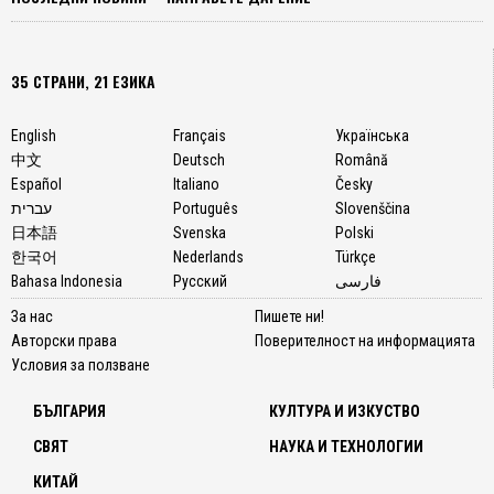
35 СТРАНИ, 21 ЕЗИКА
English
Français
Українська
中文
Deutsch
Română
Español
Italiano
Česky
עברית
Português
Slovenščina
日本語
Svenska
Polski
한국어
Nederlands
Türkçe
Bahasa Indonesia
Русский
فارسی
За нас
Пишете ни!
Авторски права
Поверителност на информацията
Условия за ползване
БЪЛГАРИЯ
КУЛТУРА И ИЗКУСТВО
СВЯТ
НАУКА И ТЕХНОЛОГИИ
КИТАЙ