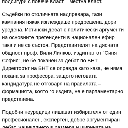
подсигури с повече власт – местна власт.
Съдейки по столичната надпревара, тази
кампания някак изглеждаше предрешена, дори
уредена. Истински дебат с политически аргументи
на основните претенденти в национален ефир
така и не се състоя. Представителят на дясната
общност проф. Вили Лилков, издигнат от “Синя
София”, не бе поканен за дебат по БНТ.
Директорът на БНТ се оправда като каза, че няма
покана за професора, защото неговата
кандидатура не отговаря на правилата –
формацията, която го издига, не е парламентарно
представена.
Подобни неуредици лишават избирателя от един
професионален, експертен, добре аргументиран
дебат. Зациклянето в размера и ширината на