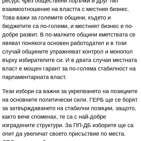
ресурс чрез обществени поръчки и друг тип
взаимоотношение на властта с местния бизнес.
Това важи за големите общини, където и
бюджетите са по-големи, и местният бизнес е по-
добре развит. В по-малките общини кметствата се
явяват понякога основен работодател и в този
случай общините упражняват контрол и монопол
върху избирателите си. И в двата случая местната
власт е мощен гарант за по-голяма стабилност на
парламентарната власт.
Тези избори са важни за укрепването на позициите
на основните политически сили. ГЕРБ ще се борят
за затвърждаването на стабилни позиции, защото,
както вече споменах, те са с най-добре
изградените структури. За ПП-ДБ изборите ще са
опит да увеличат своето присъствие по места.