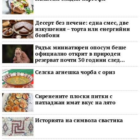
Десерт без печене: една смес, две
изкушения – торта или енергийни
бонбони
Рядък миниатюрен опосум беше
официално открит в природен
резерват почти 30 години след
последното му наблюдение
Селска агнешка чорба с ориз
Сиренените плоски питки с
патладжан имат вкус на лято
Историята на символа свастика