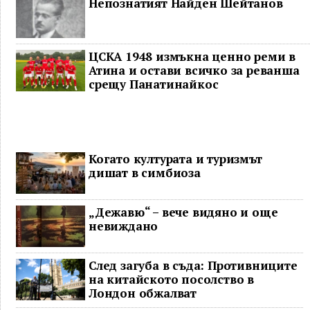
Непознатият Найден Шейтанов
ЦСКА 1948 измъкна ценно реми в
Атина и остави всичко за реванша
срещу Панатинайкос
Когато културата и туризмът
дишат в симбиоза
„Дежавю“ – вече видяно и още
невиждано
След загуба в съда: Противниците
на китайското посолство в
Лондон обжалват