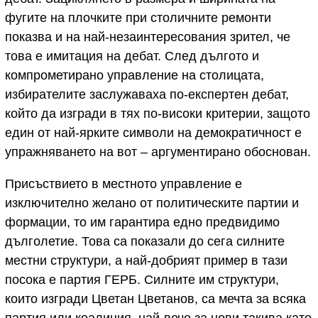
фугите на плочките при столичните ремонти
показва и на най-незаинтересования зрител, че
това е имитация на дебат. След дългото и
компрометирано управление на столицата,
избирателите заслужаваха по-експертен дебат,
който да изгради в тях по-високи критерии, защото
един от най-ярките символи на демократичност е
упражняването на вот – аргументирано обоснован.
Присъствието в местното управление е
изключително желано от политическите партии и
формации, то им гарантира едно предвидимо
дълголетие. Това са показали до сега силните
местни структури, а най-добрият пример в тази
посока е партия ГЕРБ. Силните им структури,
които изгради Цветан Цветанов, са мечта за всяка
партия или коалиция, най-вече за нови такива като