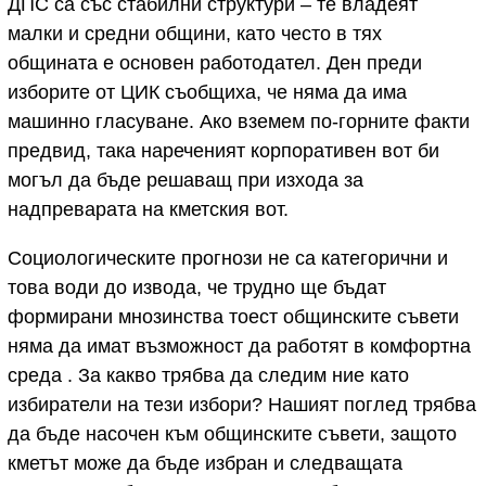
ДПС са със стабилни структури – те владеят
малки и средни общини, като често в тях
общината е основен работодател. Ден преди
изборите от ЦИК съобщиха, че няма да има
машинно гласуване. Ако вземем по-горните факти
предвид, така нареченият корпоративен вот би
могъл да бъде решаващ при изхода за
надпреварата на кметския вот.
Социологическите прогнози не са категорични и
това води до извода, че трудно ще бъдат
формирани мнозинства тоест общинските съвети
няма да имат възможност да работят в комфортна
среда . За какво трябва да следим ние като
избиратели на тези избори? Нашият поглед трябва
да бъде насочен към общинските съвети, защото
кметът може да бъде избран и следващата