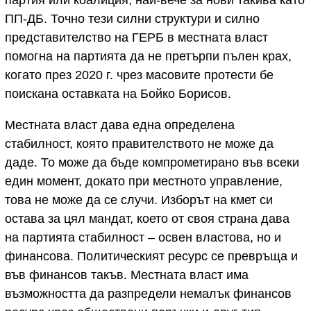
ПП-ДБ. Точно тези силни структури и силно
представителство на ГЕРБ в местната власт
помогна на партията да не претърпи пълен крах,
когато през 2020 г. чрез масовите протести бе
поискана оставката на Бойко Борисов.
Местната власт дава една определена
стабилност, която правителството не може да
даде. То може да бъде компрометирано във всеки
един момент, докато при местното управление,
това не може да се случи. Изборът на кмет си
остава за цял мандат, което от своя страна дава
на партията стабилност – освен властова, но и
финансова. Политическият ресурс се превръща и
във финансов такъв. Местната власт има
възможността да разпредели немалък финансов