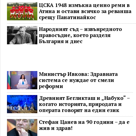
ЦСКА 1948 измъкна ценно реми в
Атина и остави всичко за реванша
срещу Панатинайкос
Народният съд – извънредното
правосъдие, което разделя
България и днес
Министър Ивкова: Здравната
система се нуждае от смели
реформи
Древният Бегликташ и „Набуко“ –
когато историята, природата и
операта говорят на един език
Стефан Цанев на 90 години – да е
жив и здрав!