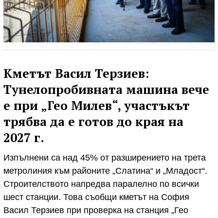
Кметът Васил Терзиев:
Тунелопробивната машина вече
е при „Гео Милев“, участъкът
трябва да е готов до края на
2027 г.
Изпълнени са над 45% от разширението на трета
метролиния към районите „Слатина“ и „Младост“.
Строителството напредва паралелно по всички
шест станции. Това съобщи кметът на София
Васил Терзиев при проверка на станция „Гео