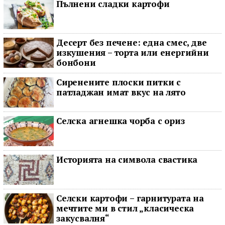
Пълнени сладки картофи
Десерт без печене: една смес, две
изкушения – торта или енергийни
бонбони
Сиренените плоски питки с
патладжан имат вкус на лято
Селска агнешка чорба с ориз
Историята на символа свастика
Селски картофи – гарнитурата на
мечтите ми в стил „класическа
закусвалня“