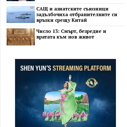
САЩ и азиатските съюзници
задълбочиха отбранителните си
връзки срещу Китай
Число 13: Смърт, безредие и
вратата към нов живот