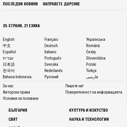
ПОСЛЕДНИ НОВИНИ
НАПРАВЕТЕ ДАРЕНИЕ
35 СТРАНИ, 21 ЕЗИКА
English
Français
Українська
中文
Deutsch
Română
Español
Italiano
Česky
עברית
Português
Slovenščina
日本語
Svenska
Polski
한국어
Nederlands
Türkçe
Bahasa Indonesia
Русский
فارسی
За нас
Пишете ни!
Авторски права
Поверителност на информацията
Условия за ползване
БЪЛГАРИЯ
КУЛТУРА И ИЗКУСТВО
СВЯТ
НАУКА И ТЕХНОЛОГИИ