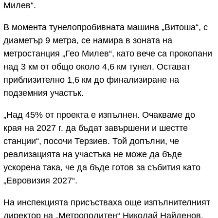
Милев“.
В момента тунелопробивната машина „Витоша“, с
диаметър 9 метра, се намира в зоната на
метростанция „Гео Милев“, като вече са прокопани
над 3 км от общо около 4,6 км тунел. Остават
приблизително 1,6 км до финализиране на
подземния участък.
„Над 45% от проекта е изпълнен. Очакваме до
края на 2027 г. да бъдат завършени и шестте
станции“, посочи Терзиев. Той допълни, че
реализацията на участъка не може да бъде
ускорена така, че да бъде готов за събития като
„Евровизия 2027“.
На инспекцията присъстваха още изпълнителният
директор на „Метрополитен“ Николай Найденов,